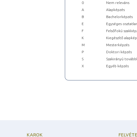
0
Nem releváns
A
Alapképzés
B
Bachelorképzés
E
Egységes osztatla
F
Felsőfokú szakkép
K
Kiegészítő alapké
M
Mesterképzés
P
Doktori képzés
S
Szakirányú tovább
X
Egyéb képzés
KAROK
FELVÉTE