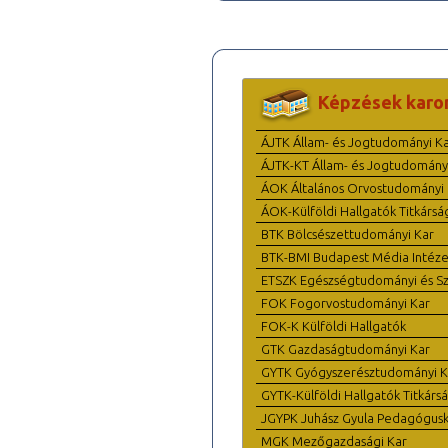
Képzések karo
ÁJTK Állam- és Jogtudományi K
ÁJTK-KT Állam- és Jogtudomány
ÁOK Általános Orvostudományi 
ÁOK-Külföldi Hallgatók Titkársá
BTK Bölcsészettudományi Kar
BTK-BMI Budapest Média Intéze
ETSZK Egészségtudományi és Szo
FOK Fogorvostudományi Kar
FOK-K Külföldi Hallgatók
GTK Gazdaságtudományi Kar
GYTK Gyógyszerésztudományi K
GYTK-Külföldi Hallgatók Titkárs
JGYPK Juhász Gyula Pedagógus
MGK Mezőgazdasági Kar