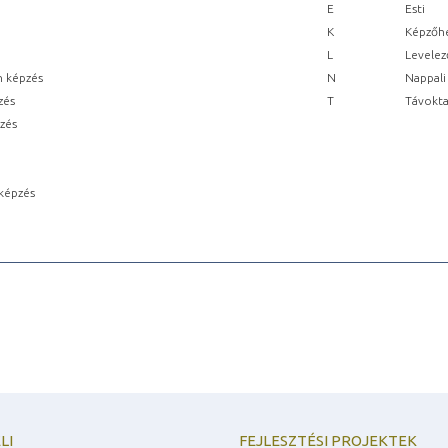
E
Esti
K
Képzőhe
L
Levelez
n képzés
N
Nappali
zés
T
Távokta
pzés
képzés
LI
FEJLESZTÉSI PROJEKTEK