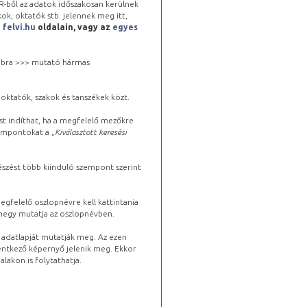
-ből az adatok időszakosan kerülnek
kok, oktatók stb. jelennek meg itt,
a
felvi.hu
oldalain, vagy az
egyes
 jobbra >>> mutató hármas
oktatók, szakok és tanszékek közt.
st indíthat, ha a megfelelő mezőkre
zempontokat a „
Kiválasztott keresési
észést több kiinduló szempont szerint
gfelelő oszlopnévre kell kattintania
lhegy mutatja az oszlopnévben.
s adatlapját mutatják meg. Az ezen
lentkező képernyő jelenik meg. Ekkor
lakon is folytathatja.