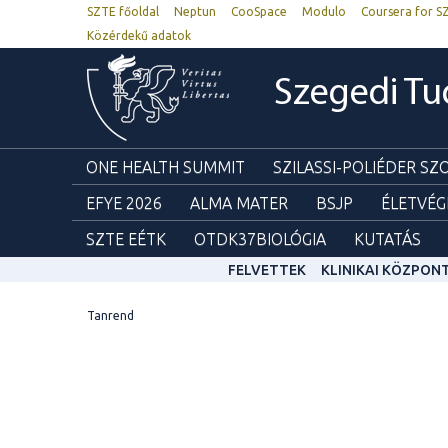
SZTE főoldal
Neptun
CooSpace
Modulo
Coursera for S
Közérdekű adatok
Szegedi T
ONE HEALTH SUMMIT
SZILASSI-POLIÉDER S
EFYE 2026
ALMA MATER
BSJP
ÉLETVÉG
SZTE EÉTK
OTDK37BIOLÓGIA
KUTATÁS
FELVETTEK
KLINIKAI KÖZPON
Tanrend