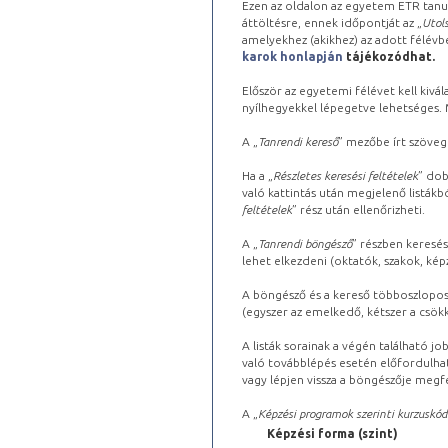
Ezen az oldalon az egyetem ETR tanu
áttöltésre, ennek időpontját az „
Utols
amelyekhez (akikhez) az adott félév
karok honlapján
tájékozódhat.
Először az egyetemi félévet kell kivála
nyílhegyekkel lépegetve lehetséges. Ma
A „
Tanrendi kereső
” mezőbe írt szöveg
Ha a „
Részletes keresési feltételek
” dob
való kattintás után megjelenő listákbó
feltételek
” rész után ellenőrizheti.
A „
Tanrendi böngésző
” részben keresés
lehet elkezdeni (oktatók, szakok, képz
A böngésző és a kereső többoszlopos 
(egyszer az emelkedő, kétszer a csök
A listák sorainak a végén található j
való továbblépés esetén előfordulhat
vagy lépjen vissza a böngészője megfe
A „
Képzési programok szerinti kurzuskód
Képzési forma (szint)