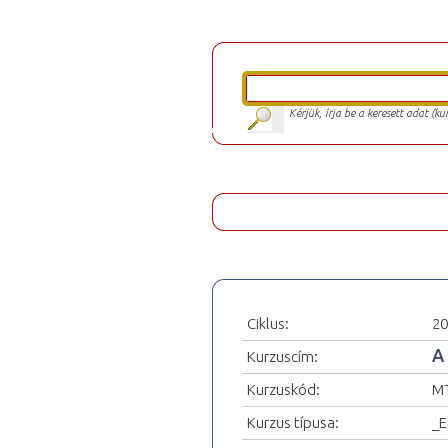
Kérjük, írja be a keresett adat (k
Ciklus:
20
A
Kurzuscím:
Kurzuskód:
M
Kurzus típusa:
_E