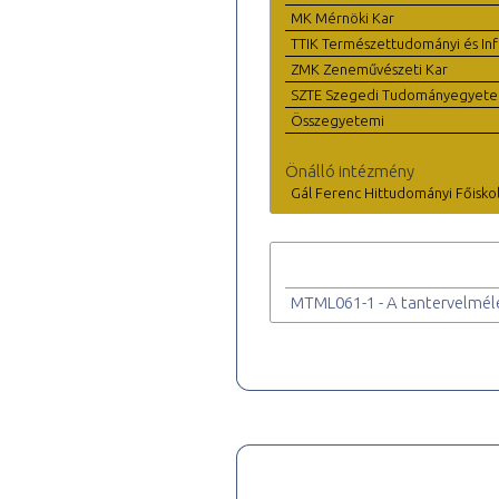
MK Mérnöki Kar
TTIK Természettudományi és Inf
ZMK Zeneművészeti Kar
SZTE Szegedi Tudományegyet
Összegyetemi
Önálló intézmény
Gál Ferenc Hittudományi Főisko
MTML061-1 - A tantervelméle