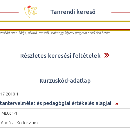
Tanrendi kereső
urzuskód címe, kódja, oktató, tanszék, szak vagy képzési program neve) első betűit.
Részletes keresési feltételek
Kurzuskód-adatlap
17-2018-1
 tantervelmélet és pedagógiai értékelés alapjai
TML061-1
lőadás, _Kollokvium