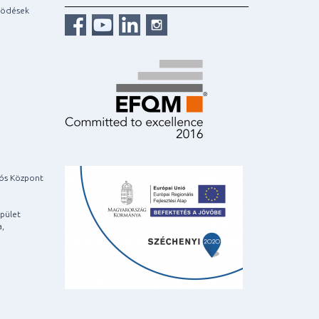
ködések
iós Központ
pület
a,