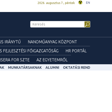
EN
2026. augusztus 7., péntek
S IRÁNYTŰ
NANOMŰANYAG KÖZPONT
ÉS FEJLESZTÉSI FŐIGAZGATÓSÁG
HR PORTÁL
SERA FOR SZTE
AZ EGYETEMRŐL
AK
MUNKATÁRSAKNAK
ALUMNI
OKTATÁSI REND