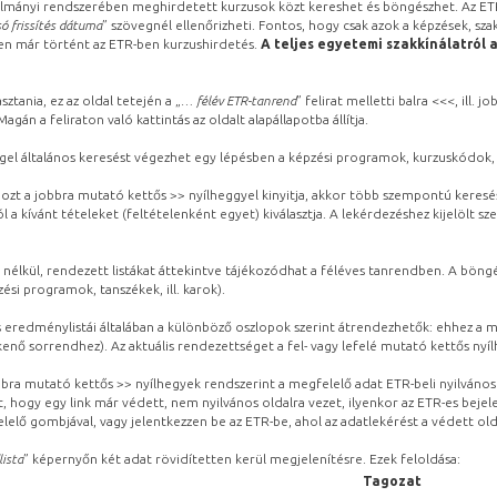
lmányi rendszerében meghirdetett kurzusok közt kereshet és böngészhet. Az ETR
ó frissítés dátuma
” szövegnél ellenőrizheti. Fontos, hogy csak azok a képzések, sza
ben már történt az ETR-ben kurzushirdetés.
A teljes egyetemi szakkínálatról 
sztania, ez az oldal tetején a „
… félév ETR-tanrend
” felirat melletti balra <<<, ill.
gán a feliraton való kattintás az oldalt alapállapotba állítja.
gel általános keresést végezhet egy lépésben a képzési programok, kurzuskódok, 
ozt a jobbra mutató kettős >> nyílheggyel kinyitja, akkor több szempontú keresé
l a kívánt tételeket (feltételenként egyet) kiválasztja. A lekérdezéshez kijelölt s
 nélkül, rendezett listákat áttekintve tájékozódhat a féléves tanrendben. A böng
ési programok, tanszékek, ill. karok).
eredménylistái általában a különböző oszlopok szerint átrendezhetők: ehhez a me
kenő sorrendhez). Az aktuális rendezettséget a fel- vagy lefelé mutató kettős nyí
obbra mutató kettős >> nyílhegyek rendszerint a megfelelő adat ETR-beli nyilváno
, hogy egy link már védett, nem nyilvános oldalra vezet, ilyenkor az ETR-es beje
lelő gombjával, vagy jelentkezzen be az ETR-be, ahol az adatlekérést a védett olda
lista
” képernyőn két adat rövidítetten kerül megjelenítésre. Ezek feloldása:
Tagozat