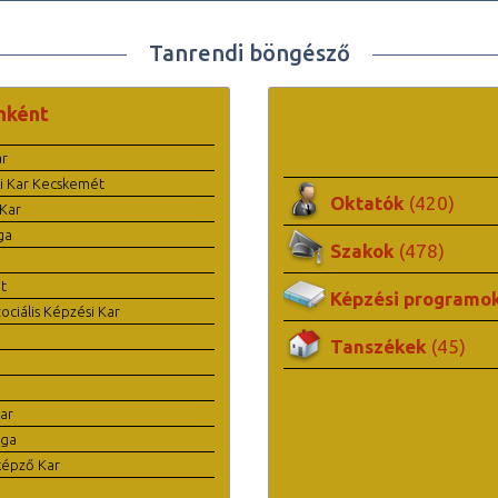
Tanrendi böngésző
nként
ar
i Kar Kecskemét
Oktatók
(420)
Kar
ga
Szakok
(478)
t
Képzési programo
ciális Képzési Kar
Tanszékek
(45)
ar
ága
képző Kar