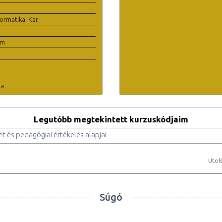
ormatikai Kar
em
la
Legutóbb megtekintett kurzuskódjaim
t és pedagógiai értékelés alapjai
Utols
Súgó