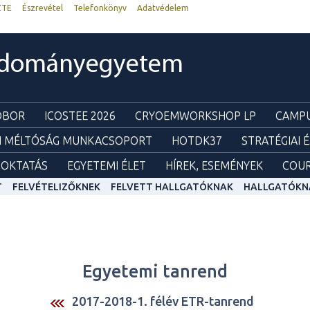
ZTE
Észrevétel
Telefonkönyv
Adatvédelem
udományegyetem
ZOBOR
ICOSTEE 2026
CRYOEMWORKSHOP LP
CAMPU
I MÉLTÓSÁG MUNKACSOPORT
HOTDK37
STRATÉGIAI 
OKTATÁS
EGYETEMI ÉLET
HÍREK, ESEMÉNYEK
COUR
T
FELVÉTELIZŐKNEK
FELVETT HALLGATÓKNAK
HALLGATÓKN
Egyetemi tanrend
2017-2018-1. félév ETR-tanrend