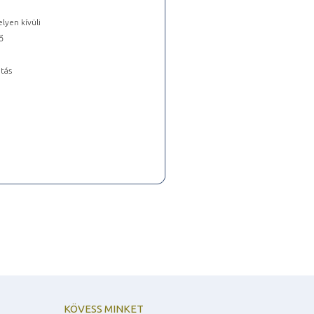
lyen kívüli
ő
tás
KÖVESS MINKET