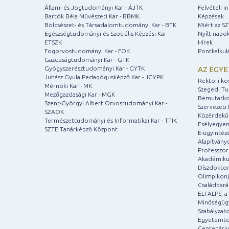
Állam- és Jogtudományi Kar - ÁJTK
Felvételi 
Bartók Béla Művészeti Kar - BBMK
Képzések
Bölcsészet- és Társadalomtudományi Kar - BTK
Miért az S
Egészségtudományi és Szociális Képzési Kar -
Nyílt napo
ETSZK
Hírek
Fogorvostudományi Kar - FOK
Pontkalkul
Gazdaságtudományi Kar - GTK
Gyógyszerésztudományi Kar - GYTK
AZ EGY
Juhász Gyula Pedagógusképző Kar - JGYPK
Rektori kö
Mérnöki Kar - MK
Szegedi T
Mezőgazdasági Kar - MGK
Bemutatko
Szent-Györgyi Albert Orvostudományi Kar -
Szervezeti 
SZAOK
Közérdekű
Természettudományi és Informatikai Kar - TTIK
Esélyegyen
SZTE Tanárképző Központ
E-ügyintéz
Alapítvány
Professzori
Akadémiku
Díszdoktor
Olimpikonj
Családbar
ELI-ALPS, 
Minőségüg
Szabályzat
Egyetemtö
Centenári