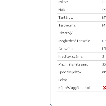
Mikor:
{2
Hol:
{X
Tantárgy:
MT
Tárgyelem:
MT
Oktató(k):
Meghirdető tanszék:
Ne
Óraszám:
fé
Kreditek száma:
2
Maximális létszám:
35
Speciális jelzők:
ni
Leírás:
Képzésfüggő adatok: