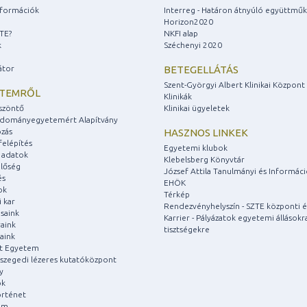
információk
Interreg - Határon átnyúló együttmű
Horizon2020
ZTE?
NKFI alap
k
Széchenyi 2020
átor
BETEGELLÁTÁS
Szent-Györgyi Albert Klinikai Központ
ETEMRŐL
Klinikák
szöntő
Klinikai ügyeletek
udományegyetemért Alapítvány
zás
HASZNOS LINKEK
felépítés
Egyetemi klubok
 adatok
Klebelsberg Könyvtár
lőség
József Attila Tanulmányi és Informác
és
EHÖK
ok
Térkép
 kar
Rendezvényhelyszín - SZTE központi é
saink
Karrier - Pályázatok egyetemi állásokr
aink
tisztségekre
aink
át Egyetem
a szegedi lézeres kutatóközpont
y
ok
rténet
um