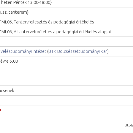
. héten Péntek 13:00-18:00}
II.sz. tanterem}
ML06, Tantervfejlesztés és pedagógiai értékelés
ML06, A tantervelmélet és a pedagógiai értékelés alapjai
veléstudományi Intézet
(
BTK Bölcsészettudományi Kar
)
lévre 6.00
ncsenek
Utols