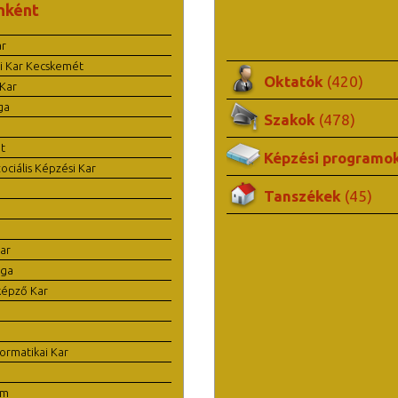
nként
ar
i Kar Kecskemét
Oktatók
(420)
Kar
ga
Szakok
(478)
t
Képzési programo
ciális Képzési Kar
Tanszékek
(45)
ar
ága
képző Kar
ormatikai Kar
em