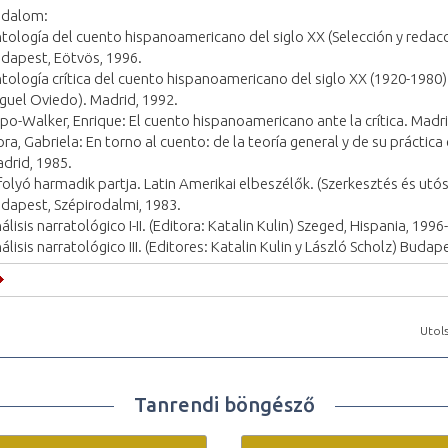
odalom:
tología del cuento hispanoamericano del siglo XX (Selección y redacc
dapest, Eötvös, 1996.
tología crítica del cuento hispanoamericano del siglo XX (1920-1980). I
guel Oviedo). Madrid, 1992.
po-Walker, Enrique: El cuento hispanoamericano ante la crítica. Madri
ra, Gabriela: En torno al cuento: de la teoría general y de su práctic
drid, 1985.
folyó harmadik partja. Latin Amerikai elbeszélők. (Szerkesztés és ut
dapest, Szépirodalmi, 1983.
álisis narratológico I-II. (Editora: Katalin Kulin) Szeged, Hispania, 1996
álisis narratológico III. (Editores: Katalin Kulin y László Scholz) Budap
Utols
Tanrendi böngésző