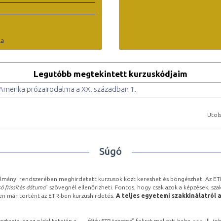
la
Legutóbb megtekintett kurzuskódjaim
Amerika prózairodalma a XX. században 1.
Utols
Súgó
lmányi rendszerében meghirdetett kurzusok közt kereshet és böngészhet. Az ETR
ó frissítés dátuma
” szövegnél ellenőrizheti. Fontos, hogy csak azok a képzések, sza
ben már történt az ETR-ben kurzushirdetés.
A teljes egyetemi szakkínálatról 
sztania, ez az oldal tetején a „
… félév ETR-tanrend
” felirat melletti balra <<<, ill.