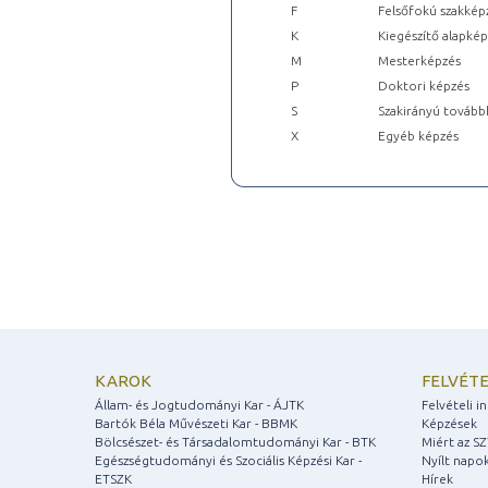
F
Felsőfokú szakkép
K
Kiegészítő alapké
M
Mesterképzés
P
Doktori képzés
S
Szakirányú tovább
X
Egyéb képzés
KAROK
FELVÉTE
Állam- és Jogtudományi Kar - ÁJTK
Felvételi 
Bartók Béla Művészeti Kar - BBMK
Képzések
Bölcsészet- és Társadalomtudományi Kar - BTK
Miért az S
Egészségtudományi és Szociális Képzési Kar -
Nyílt napo
ETSZK
Hírek