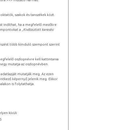
oktatók, szakok és tanszékek közt.
st indíthat, ha a megfelelő mezőkre
zempontokat a „
Kiválasztott keresési
észést több kiinduló szempont szerint
gfelelő oszlopnévre kell kattintania
lhegy mutatja az oszlopnévben.
s adatlapját mutatják meg. Az ezen
lentkező képernyő jelenik meg. Ekkor
lakon is folytathatja.
lyen kívüli
ő