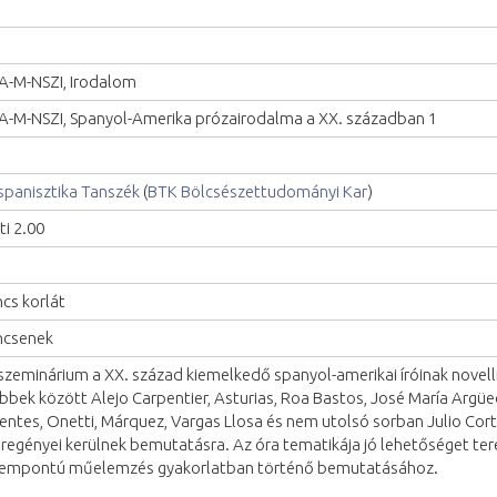
A-M-NSZI, Irodalom
A-M-NSZI, Spanyol-Amerika prózairodalma a XX. században 1
spanisztika Tanszék
(
BTK Bölcsészettudományi Kar
)
ti 2.00
ncs korlát
ncsenek
szeminárium a XX. század kiemelkedő spanyol-amerikai íróinak novellis
bbek között Alejo Carpentier, Asturias, Roa Bastos, José María Argüed
entes, Onetti, Márquez, Vargas Llosa és nem utolsó sorban Julio Cort
sregényei kerülnek bemutatásra. Az óra tematikája jó lehetőséget ter
empontú műelemzés gyakorlatban történő bemutatásához.