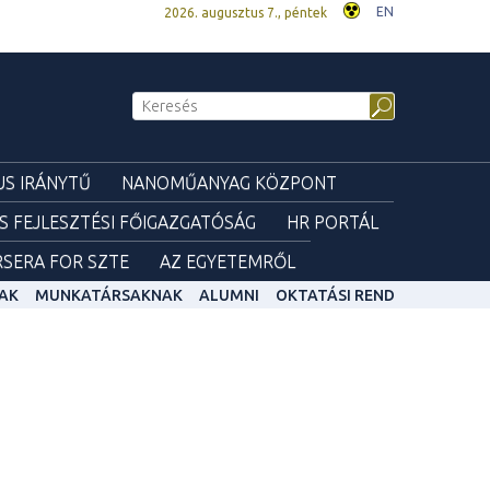
EN
2026. augusztus 7., péntek
S IRÁNYTŰ
NANOMŰANYAG KÖZPONT
ÉS FEJLESZTÉSI FŐIGAZGATÓSÁG
HR PORTÁL
SERA FOR SZTE
AZ EGYETEMRŐL
AK
MUNKATÁRSAKNAK
ALUMNI
OKTATÁSI REND