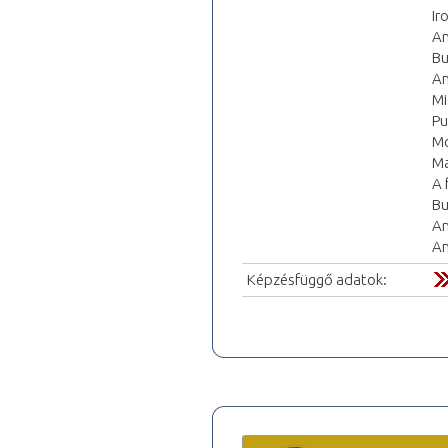
Ir
An
Bu
An
Mi
Pu
Mo
Ma
A 
Bu
An
An
Képzésfüggő adatok: