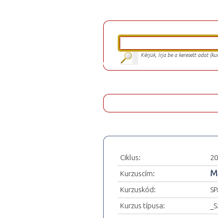
Kérjük, írja be a keresett adat (k
Ciklus:
20
M
Kurzuscím:
Kurzuskód:
SP
Kurzus típusa:
_S