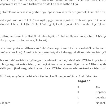
gán a feliraton való kattintás az oldalt alapállapotba állítja.
gel általános keresést végezhet egy lépésben a képzési programok, kurzuskódok, 
ozt a jobbra mutató kettős >> nyílheggyel kinyitja, akkor több szempontú keresé
l a kívánt tételeket (feltételenként egyet) kiválasztja. A lekérdezéshez kijelölt s
 nélkül, rendezett listákat áttekintve tájékozódhat a féléves tanrendben. A böng
ési programok, tanszékek, ill. karok).
eredménylistái általában a különböző oszlopok szerint átrendezhetők: ehhez a me
kenő sorrendhez). Az aktuális rendezettséget a fel- vagy lefelé mutató kettős nyí
obbra mutató kettős >> nyílhegyek rendszerint a megfelelő adat ETR-beli nyilváno
, hogy egy link már védett, nem nyilvános oldalra vezet, ilyenkor az ETR-es beje
lelő gombjával, vagy jelentkezzen be az ETR-be, ahol az adatlekérést a védett olda
lista
” képernyőn két adat rövidítetten kerül megjelenítésre. Ezek feloldása:
Tagozat
E
Esti
K
Képzőhe
L
Levelez
n képzés
N
Nappali