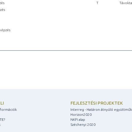
zés
T
Távokta
pzés
képzés
LI
FEJLESZTÉSI PROJEKTEK
információk
Interreg - Határon átnyúló együttmű
Horizon2020
ZTE?
NKFI alap
k
Széchenyi 2020