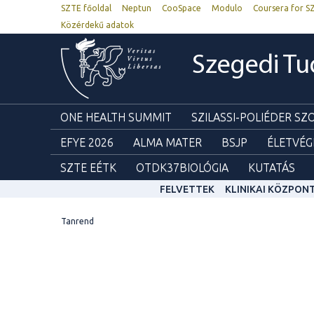
SZTE főoldal
Neptun
CooSpace
Modulo
Coursera for S
Közérdekű adatok
Szegedi T
ONE HEALTH SUMMIT
SZILASSI-POLIÉDER S
EFYE 2026
ALMA MATER
BSJP
ÉLETVÉG
SZTE EÉTK
OTDK37BIOLÓGIA
KUTATÁS
FELVETTEK
KLINIKAI KÖZPON
Tanrend