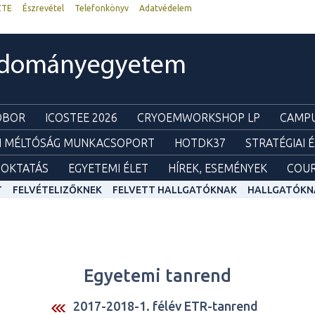
ZTE
Észrevétel
Telefonkönyv
Adatvédelem
udományegyetem
ZOBOR
ICOSTEE 2026
CRYOEMWORKSHOP LP
CAMPU
I MÉLTÓSÁG MUNKACSOPORT
HOTDK37
STRATÉGIAI 
OKTATÁS
EGYETEMI ÉLET
HÍREK, ESEMÉNYEK
COUR
T
FELVÉTELIZŐKNEK
FELVETT HALLGATÓKNAK
HALLGATÓKN
Egyetemi tanrend
2017-2018-1. félév ETR-tanrend