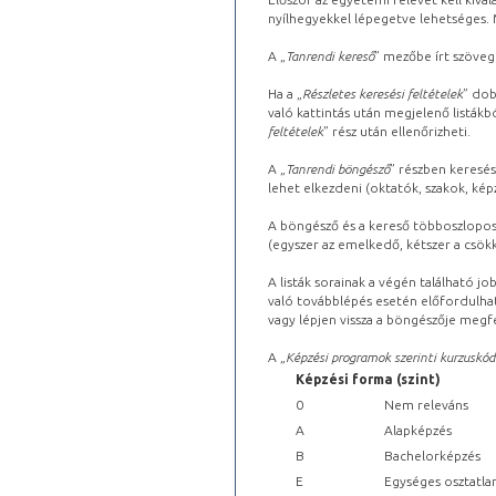
nyílhegyekkel lépegetve lehetséges. Ma
A „
Tanrendi kereső
” mezőbe írt szöveg
Ha a „
Részletes keresési feltételek
” dob
való kattintás után megjelenő listákbó
feltételek
” rész után ellenőrizheti.
A „
Tanrendi böngésző
” részben keresés
lehet elkezdeni (oktatók, szakok, képz
A böngésző és a kereső többoszlopos 
(egyszer az emelkedő, kétszer a csök
A listák sorainak a végén található j
való továbblépés esetén előfordulhat
vagy lépjen vissza a böngészője megfe
A „
Képzési programok szerinti kurzuskód
Képzési forma (szint)
0
Nem releváns
A
Alapképzés
B
Bachelorképzés
E
Egységes osztatla