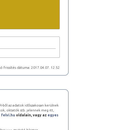
ó frissítés dátuma: 2017.04.07. 12:52
-ből az adatok időszakosan kerülnek
kok, oktatók stb. jelennek meg itt,
a
felvi.hu
oldalain, vagy az
egyes
 jobbra >>> mutató hármas