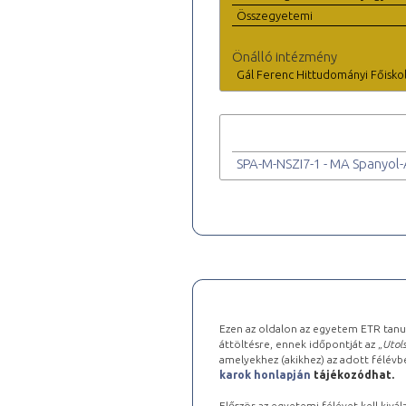
Összegyetemi
Önálló intézmény
Gál Ferenc Hittudományi Főisko
SPA-M-NSZI7-1 - MA Spanyol-
Ezen az oldalon az egyetem ETR tanu
áttöltésre, ennek időpontját az „
Utols
amelyekhez (akikhez) az adott félév
karok honlapján
tájékozódhat.
Először az egyetemi félévet kell kivála