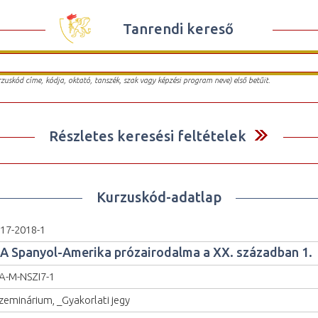
Tanrendi kereső
urzuskód címe, kódja, oktató, tanszék, szak vagy képzési program neve) első betűit.
Részletes keresési feltételek
Kurzuskód-adatlap
17-2018-1
A Spanyol-Amerika prózairodalma a XX. században 1.
A-M-NSZI7-1
zeminárium, _Gyakorlati jegy