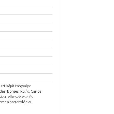
ztikáját tárgyalja:
as, Borges, Rulfo, Carlos
ázar elbeszélései és
emt a narratológiai