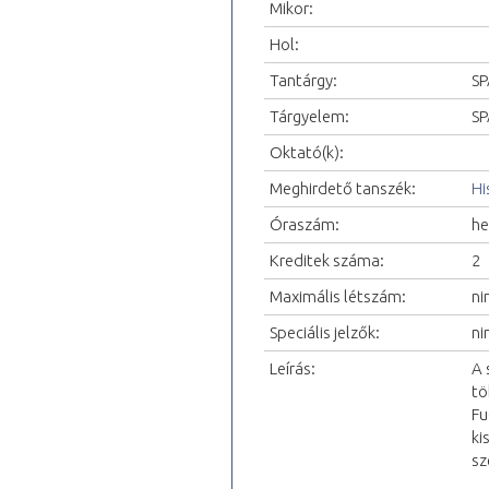
Mikor:
Hol:
Tantárgy:
SP
Tárgyelem:
SP
Oktató(k):
Meghirdető tanszék:
Hi
Óraszám:
he
Kreditek száma:
2
Maximális létszám:
ni
Speciális jelzők:
ni
Leírás:
A 
tö
Fu
ki
sz