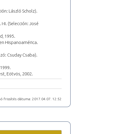
ión: László Scholz).
-II. (Selección: José
d, 1995.
a en Hispanoamérica.
ószó: Csuday Csaba).
-1999.
est, Eötvös, 2002.
ó frissítés dátuma: 2017.04.07. 12:52