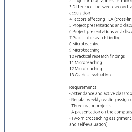
2 Linguistic biographies, termino
3 Differences between second lan
acquisition
4 Factors affecting TLA (cross-lin
5 Project presentations and disc
6 Project presentations and disc
7 Practical research findings
8 Microteaching
9 Microteaching
10 Practical research findings
11 Microteaching
12 Microteaching
13 Grades, evaluation
Requirements:
- Attendance and active classro
- Regular weekly reading assign
- Three major projects:
- A presentation on the comparis
- Two microteaching assignments
and self-evaluation)