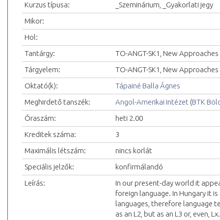
Kurzus típusa:
_Szeminárium, _Gyakorlati jegy
Mikor:
Hol:
Tantárgy:
TO-ANGT-SK1, New Approaches 
Tárgyelem:
TO-ANGT-SK1, New Approaches 
Oktató(k):
Tápainé Balla Ágnes
Meghirdető tanszék:
Angol-Amerikai Intézet
(
BTK Böl
Óraszám:
heti 2.00
Kreditek száma:
3
Maximális létszám:
nincs korlát
Speciális jelzők:
konfirmálandó
Leírás:
In our present-day world it appe
foreign language. In Hungary it 
languages, therefore language te
as an L2, but as an L3 or, even, Lx.