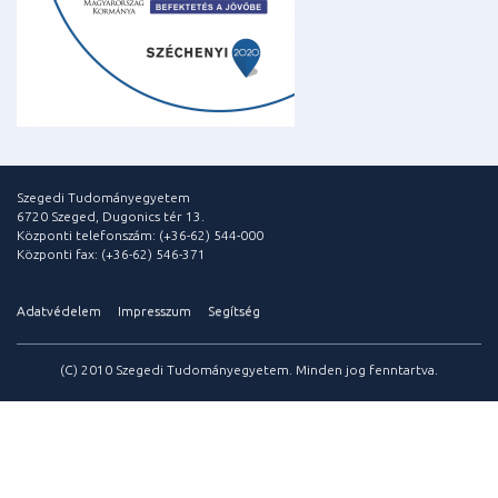
Szegedi Tudományegyetem
6720 Szeged, Dugonics tér 13.
Központi telefonszám: (+36-62) 544-000
Központi fax: (+36-62) 546-371
Adatvédelem
Impresszum
Segítség
(C) 2010 Szegedi Tudományegyetem. Minden jog fenntartva.