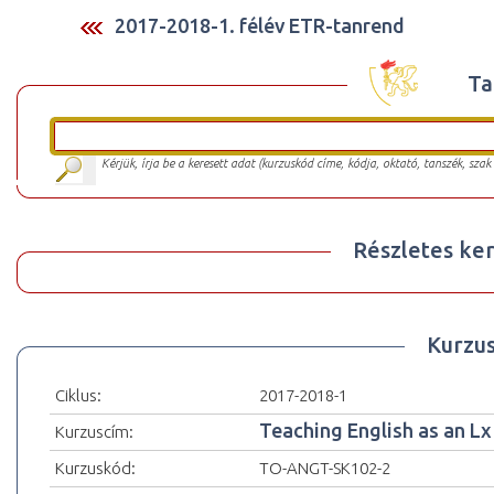
2017-2018-1. félév ETR-tanrend
Ta
Kérjük, írja be a keresett adat (kurzuskód címe, kódja, oktató, tanszék, szak
Részletes ker
Kurzu
Ciklus:
2017-2018-1
Teaching English as an Lx
Kurzuscím:
Kurzuskód:
TO-ANGT-SK102-2