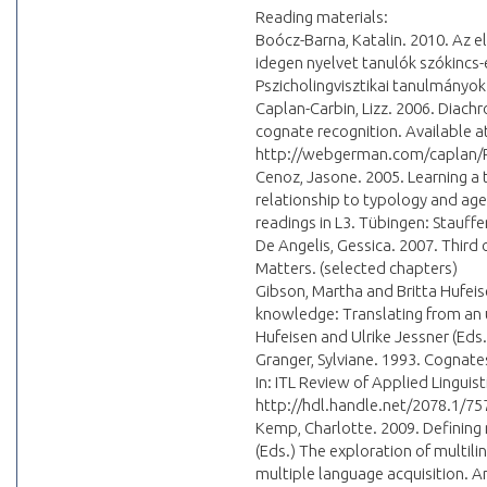
Reading materials:
Boócz-Barna, Katalin. 2010. Az e
idegen nyelvet tanulók szókincs-el
Pszicholingvisztikai tanulmányok
Caplan-Carbin, Lizz. 2006. Diachr
cognate recognition. Available a
http://webgerman.com/caplan/P
Cenoz, Jasone. 2005. Learning a t
relationship to typology and age.
readings in L3. Tübingen: Stauffe
De Angelis, Gessica. 2007. Third 
Matters. (selected chapters)
Gibson, Martha and Britta Hufeise
knowledge: Translating from an 
Hufeisen and Ulrike Jessner (Eds.
Granger, Sylviane. 1993. Cognate
In: ITL Review of Applied Linguist
http://hdl.handle.net/2078.1/75
Kemp, Charlotte. 2009. Defining m
(Eds.) The exploration of multil
multiple language acquisition. 