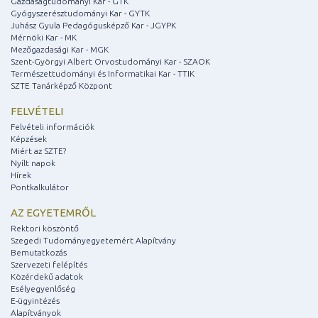
Gazdaságtudományi Kar - GTK
Gyógyszerésztudományi Kar - GYTK
Juhász Gyula Pedagógusképző Kar - JGYPK
Mérnöki Kar - MK
Mezőgazdasági Kar - MGK
Szent-Györgyi Albert Orvostudományi Kar - SZAOK
Természettudományi és Informatikai Kar - TTIK
SZTE Tanárképző Központ
FELVÉTELI
Felvételi információk
Képzések
Miért az SZTE?
Nyílt napok
Hírek
Pontkalkulátor
AZ EGYETEMRŐL
Rektori köszöntő
Szegedi Tudományegyetemért Alapítvány
Bemutatkozás
Szervezeti felépítés
Közérdekű adatok
Esélyegyenlőség
E-ügyintézés
Alapítványok