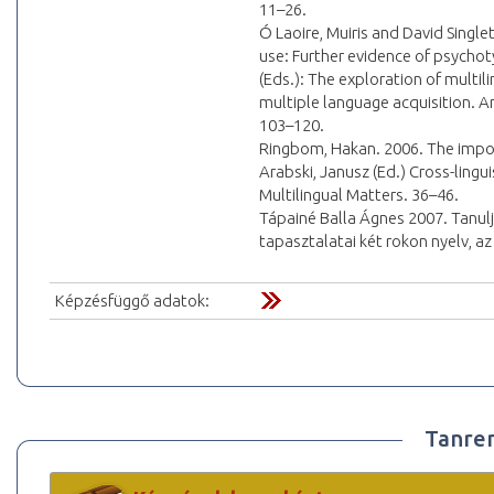
11–26.
Ó Laoire, Muiris and David Single
use: Further evidence of psychoty
(Eds.): The exploration of multi
multiple language acquisition. 
103–120.
Ringbom, Hakan. 2006. The importa
Arabski, Janusz (Ed.) Cross-lingu
Multilingual Matters. 36–46.
Tápainé Balla Ágnes 2007. Tanulj
tapasztalatai két rokon nyelv, az
Képzésfüggő adatok:
Tanre