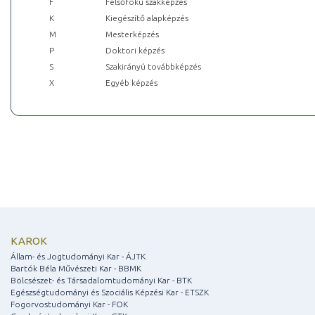
F
Felsőfokú szakképzés
K
Kiegészítő alapképzés
M
Mesterképzés
P
Doktori képzés
S
Szakirányú továbbképzés
X
Egyéb képzés
KAROK
Állam- és Jogtudományi Kar - ÁJTK
Bartók Béla Művészeti Kar - BBMK
Bölcsészet- és Társadalomtudományi Kar - BTK
Egészségtudományi és Szociális Képzési Kar - ETSZK
Fogorvostudományi Kar - FOK