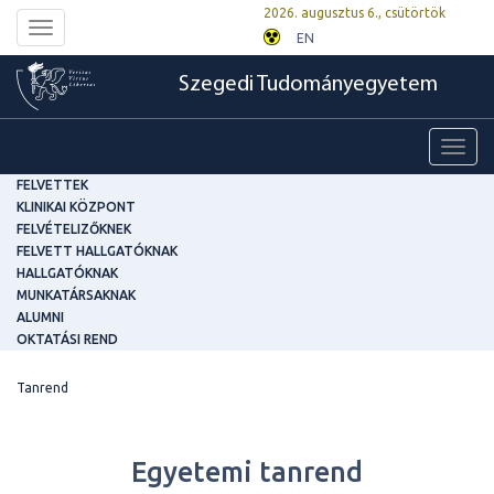
2026. augusztus 6., csütörtök
Toggle
EN
navigation
Szegedi Tudományegyetem
Toggl
navig
FELVETTEK
KLINIKAI KÖZPONT
FELVÉTELIZŐKNEK
FELVETT HALLGATÓKNAK
HALLGATÓKNAK
MUNKATÁRSAKNAK
ALUMNI
OKTATÁSI REND
Tanrend
Egyetemi tanrend