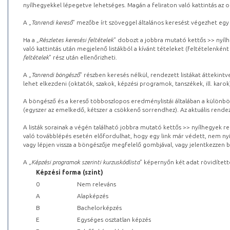
nyílhegyekkel lépegetve lehetséges. Magán a feliraton való kattintás az old
A „
Tanrendi kereső
” mezőbe írt szöveggel általános keresést végezhet egy
Ha a „
Részletes keresési feltételek
” dobozt a jobbra mutató kettős >> nyílh
való kattintás után megjelenő listákból a kívánt tételeket (feltételenként
feltételek
” rész után ellenőrizheti.
A „
Tanrendi böngésző
” részben keresés nélkül, rendezett listákat áttekin
lehet elkezdeni (oktatók, szakok, képzési programok, tanszékek, ill. karok
A böngésző és a kereső többoszlopos eredménylistái általában a különböz
(egyszer az emelkedő, kétszer a csökkenő sorrendhez). Az aktuális rendez
A listák sorainak a végén található jobbra mutató kettős >> nyílhegyek r
való továbblépés esetén előfordulhat, hogy egy link már védett, nem nyi
vagy lépjen vissza a böngészője megfelelő gombjával, vagy jelentkezzen be
A „
Képzési programok szerinti kurzuskódlista
” képernyőn két adat rövidített
Képzési forma (szint)
0
Nem releváns
A
Alapképzés
B
Bachelorképzés
E
Egységes osztatlan képzés