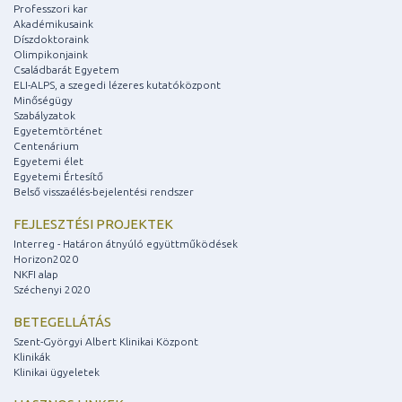
Professzori kar
Akadémikusaink
Díszdoktoraink
Olimpikonjaink
Családbarát Egyetem
ELI-ALPS, a szegedi lézeres kutatóközpont
Minőségügy
Szabályzatok
Egyetemtörténet
Centenárium
Egyetemi élet
Egyetemi Értesítő
Belső visszaélés-bejelentési rendszer
FEJLESZTÉSI PROJEKTEK
Interreg - Határon átnyúló együttműködések
Horizon2020
NKFI alap
Széchenyi 2020
BETEGELLÁTÁS
Szent-Györgyi Albert Klinikai Központ
Klinikák
Klinikai ügyeletek