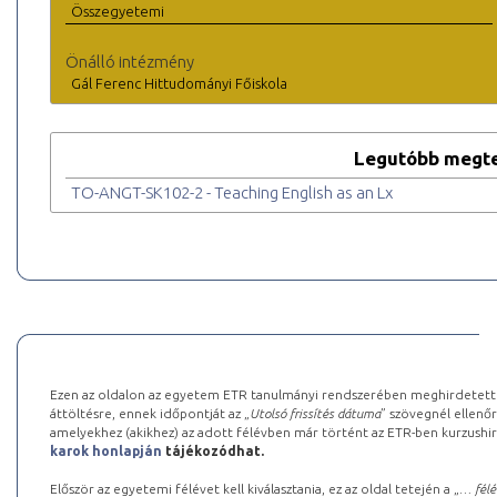
Összegyetemi
Önálló intézmény
Gál Ferenc Hittudományi Főiskola
Legutóbb megte
TO-ANGT-SK102-2 - Teaching English as an Lx
Ezen az oldalon az egyetem ETR tanulmányi rendszerében meghirdetett k
áttöltésre, ennek időpontját az „
Utolsó frissítés dátuma
” szövegnél ellenőr
amelyekhez (akikhez) az adott félévben már történt az ETR-ben kurzushi
karok honlapján
tájékozódhat.
Először az egyetemi félévet kell kiválasztania, ez az oldal tetején a „
… félé