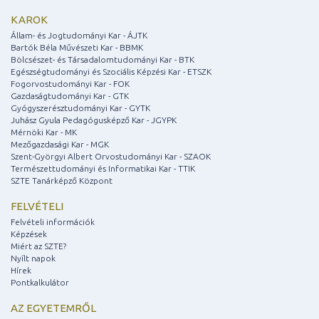
KAROK
Állam- és Jogtudományi Kar - ÁJTK
Bartók Béla Művészeti Kar - BBMK
Bölcsészet- és Társadalomtudományi Kar - BTK
Egészségtudományi és Szociális Képzési Kar - ETSZK
Fogorvostudományi Kar - FOK
Gazdaságtudományi Kar - GTK
Gyógyszerésztudományi Kar - GYTK
Juhász Gyula Pedagógusképző Kar - JGYPK
Mérnöki Kar - MK
Mezőgazdasági Kar - MGK
Szent-Györgyi Albert Orvostudományi Kar - SZAOK
Természettudományi és Informatikai Kar - TTIK
SZTE Tanárképző Központ
FELVÉTELI
Felvételi információk
Képzések
Miért az SZTE?
Nyílt napok
Hírek
Pontkalkulátor
AZ EGYETEMRŐL