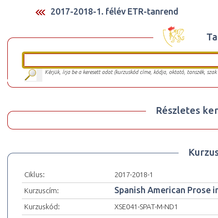
2017-2018-1. félév ETR-tanrend
Ta
Kérjük, írja be a keresett adat (kurzuskód címe, kódja, oktató, tanszék, szak
Részletes ker
Kurzu
Ciklus:
2017-2018-1
Spanish American Prose in
Kurzuscím:
Kurzuskód:
XSE041-SPAT-M-ND1