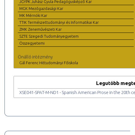
JGYPK Juhász Gyula Pedagógusképző Kar
MGK Mezőgazdasági Kar
MK Mérnöki Kar
TTIK Természettudományi és Informatikai Kar
ZMK Zeneművészeti Kar
SZTE Szegedi Tudományegyetem
Összegyetemi
Önálló intézmény
Gál Ferenc Hittudományi Főiskola
Legutóbb megte
XSE041-SPAT-M-ND1 - Spanish American Prose in the 20th ce