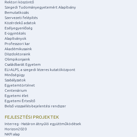
Rektori köszöntő
Szegedi Tudományegyetemért Alapítvány
Bemutatkozás
Szervezeti felépítés
Közérdekű adatok
Esélyegyenlőség
E-ügyintézés
Alapítványok
Professzori kar
Akadémikusaink
Díszdoktoraink
Olimpikonjaink
Családbarát Egyetem
ELI-ALPS, a szegedi lézeres kutatóközpont
Minőségügy
Szabályzatok
Egyetemtörténet
Centenárium
Egyetemi élet
Egyetemi Értesítő
Belső visszaélés-bejelentési rendszer
FEJLESZTÉSI PROJEKTEK
Interreg - Határon átnyúló együttműködések
Horizon2020
NKFI alap