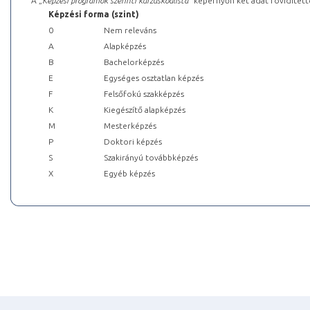
A „
Képzési programok szerinti kurzuskódlista
” képernyőn két adat rövidített
Képzési forma (szint)
0
Nem releváns
A
Alapképzés
B
Bachelorképzés
E
Egységes osztatlan képzés
F
Felsőfokú szakképzés
K
Kiegészítő alapképzés
M
Mesterképzés
P
Doktori képzés
S
Szakirányú továbbképzés
X
Egyéb képzés