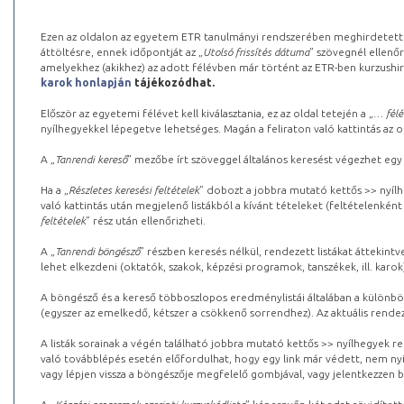
Ezen az oldalon az egyetem ETR tanulmányi rendszerében meghirdetett k
áttöltésre, ennek időpontját az „
Utolsó frissítés dátuma
” szövegnél ellenőr
amelyekhez (akikhez) az adott félévben már történt az ETR-ben kurzushi
karok honlapján
tájékozódhat.
Először az egyetemi félévet kell kiválasztania, ez az oldal tetején a „
… félé
nyílhegyekkel lépegetve lehetséges. Magán a feliraton való kattintás az old
A „
Tanrendi kereső
” mezőbe írt szöveggel általános keresést végezhet egy
Ha a „
Részletes keresési feltételek
” dobozt a jobbra mutató kettős >> nyílh
való kattintás után megjelenő listákból a kívánt tételeket (feltételenként
feltételek
” rész után ellenőrizheti.
A „
Tanrendi böngésző
” részben keresés nélkül, rendezett listákat áttekin
lehet elkezdeni (oktatók, szakok, képzési programok, tanszékek, ill. karok
A böngésző és a kereső többoszlopos eredménylistái általában a különböz
(egyszer az emelkedő, kétszer a csökkenő sorrendhez). Az aktuális rendez
A listák sorainak a végén található jobbra mutató kettős >> nyílhegyek r
való továbblépés esetén előfordulhat, hogy egy link már védett, nem nyi
vagy lépjen vissza a böngészője megfelelő gombjával, vagy jelentkezzen be