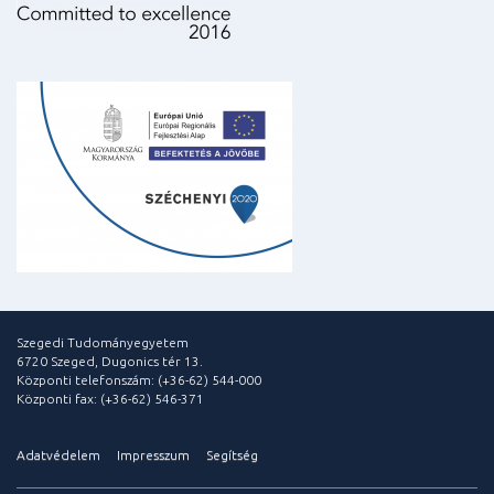
Szegedi Tudományegyetem
6720 Szeged, Dugonics tér 13.
Központi telefonszám: (+36-62) 544-000
Központi fax: (+36-62) 546-371
Adatvédelem
Impresszum
Segítség