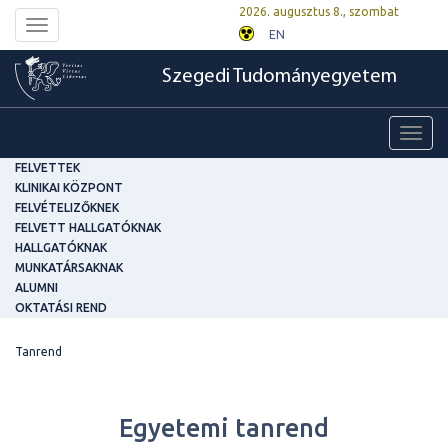
2026. augusztus 8., szombat
Toggle
EN
navigation
Szegedi Tudományegyetem
Toggl
navig
FELVETTEK
KLINIKAI KÖZPONT
FELVÉTELIZŐKNEK
FELVETT HALLGATÓKNAK
HALLGATÓKNAK
MUNKATÁRSAKNAK
ALUMNI
OKTATÁSI REND
Tanrend
Egyetemi tanrend