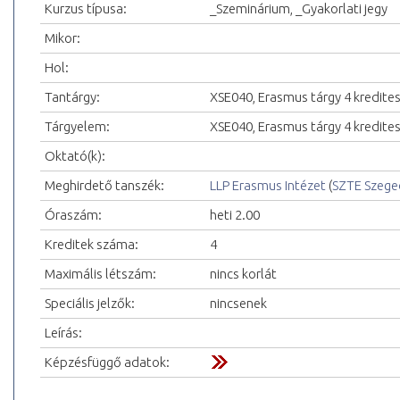
Kurzus típusa:
_Szeminárium, _Gyakorlati jegy
Mikor:
Hol:
Tantárgy:
XSE040, Erasmus tárgy 4 kredite
Tárgyelem:
XSE040, Erasmus tárgy 4 kredite
Oktató(k):
Meghirdető tanszék:
LLP Erasmus Intézet
(
SZTE Szeg
Óraszám:
heti 2.00
Kreditek száma:
4
Maximális létszám:
nincs korlát
Speciális jelzők:
nincsenek
Leírás:
Képzésfüggő adatok: