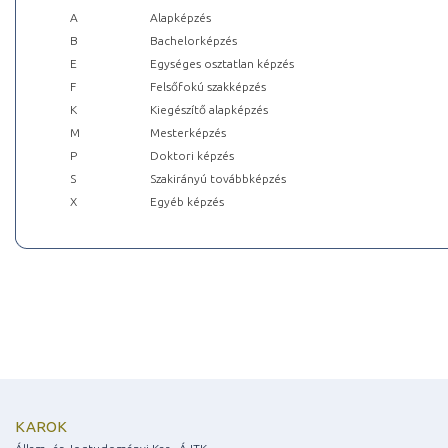
A
Alapképzés
B
Bachelorképzés
E
Egységes osztatlan képzés
F
Felsőfokú szakképzés
K
Kiegészítő alapképzés
M
Mesterképzés
P
Doktori képzés
S
Szakirányú továbbképzés
X
Egyéb képzés
KAROK