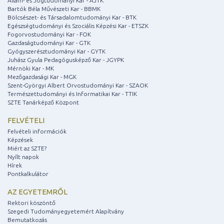
Állam- és Jogtudományi Kar - ÁJTK
Bartók Béla Művészeti Kar - BBMK
Bölcsészet- és Társadalomtudományi Kar - BTK
Egészségtudományi és Szociális Képzési Kar - ETSZK
Fogorvostudományi Kar - FOK
Gazdaságtudományi Kar - GTK
Gyógyszerésztudományi Kar - GYTK
Juhász Gyula Pedagógusképző Kar - JGYPK
Mérnöki Kar - MK
Mezőgazdasági Kar - MGK
Szent-Györgyi Albert Orvostudományi Kar - SZAOK
Természettudományi és Informatikai Kar - TTIK
SZTE Tanárképző Központ
FELVÉTELI
Felvételi információk
Képzések
Miért az SZTE?
Nyílt napok
Hírek
Pontkalkulátor
AZ EGYETEMRŐL
Rektori köszöntő
Szegedi Tudományegyetemért Alapítvány
Bemutatkozás