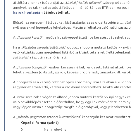
áttöltésre, ennek időpontját az „
Utolsó frissítés dátuma
” szövegnél ellenőr
amelyekhez (akikhez) az adott félévben már történt az ETR-ben kurzushi
karok honlapján
tájékozódhat.
Először az egyetemi félévet kell kiválasztania, ez az oldal tetején a „
… félé
nyílhegyekkel lépegetve lehetséges. Magán a feliraton való kattintás az old
A „
Tanrendi kereső
” mezőbe írt szöveggel általános keresést végezhet egy
Ha a „
Részletes keresési feltételek
” dobozt a jobbra mutató kettős >> nyílh
való kattintás után megjelenő listákból a kívánt tételeket (feltételenként
feltételek
” rész után ellenőrizheti.
A „
Tanrendi böngésző
” részben keresés nélkül, rendezett listákat áttekin
lehet elkezdeni (oktatók, szakok, képzési programok, tanszékek, ill. karok
A böngésző és a kereső többoszlopos eredménylistái általában a különböz
(egyszer az emelkedő, kétszer a csökkenő sorrendhez). Az aktuális rendez
A listák sorainak a végén található jobbra mutató kettős >> nyílhegyek r
való továbblépés esetén előfordulhat, hogy egy link már védett, nem nyi
vagy lépjen vissza a böngészője megfelelő gombjával, vagy jelentkezzen be
A „
Képzési programok szerinti kurzuskódlista
” képernyőn két adat rövidített
Képzési forma (szint)
0
Nem releváns