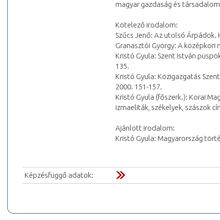
magyar gazdaság és társadalom f
Kötelező irodalom:
Szűcs Jenő: Az utolsó Árpádok. Hi
Granasztói György: A középkori m
Kristó Gyula: Szent István püspök
135.
Kristó Gyula: Közigazgatás Szent 
2000. 151-157.
Kristó Gyula (főszerk.): Korai Ma
izmaeliták, székelyek, szászok c
Ajánlott irodalom:
Kristó Gyula: Magyarország tört
Képzésfüggő adatok: