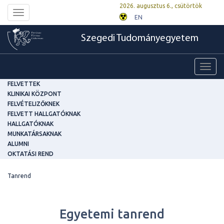
2026. augusztus 6., csütörtök
Toggle
EN
navigation
Szegedi Tudományegyetem
Toggl
navig
FELVETTEK
KLINIKAI KÖZPONT
FELVÉTELIZŐKNEK
FELVETT HALLGATÓKNAK
HALLGATÓKNAK
MUNKATÁRSAKNAK
ALUMNI
OKTATÁSI REND
Tanrend
Egyetemi tanrend