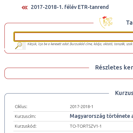
2017-2018-1. félév ETR-tanrend
Ta
Kérjük, írja be a keresett adat (kurzuskód címe, kódja, oktató, tanszék, szak
Részletes ker
Kurzu
Ciklus:
2017-2018-1
Magyarország története a
Kurzuscím:
Kurzuskód:
TO-TORTSZV1-1