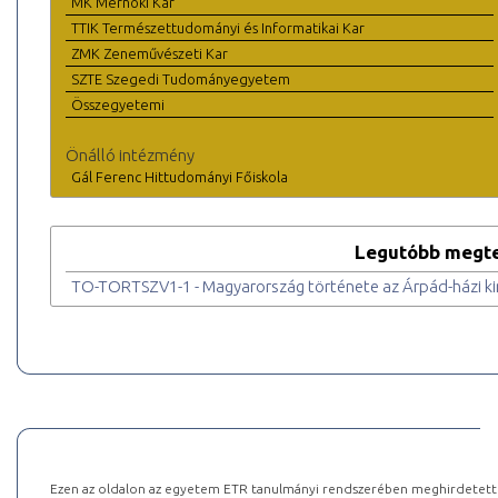
MK Mérnöki Kar
TTIK Természettudományi és Informatikai Kar
ZMK Zeneművészeti Kar
SZTE Szegedi Tudományegyetem
Összegyetemi
Önálló intézmény
Gál Ferenc Hittudományi Főiskola
Legutóbb megte
TO-TORTSZV1-1 - Magyarország története az Árpád-házi ki
Ezen az oldalon az egyetem ETR tanulmányi rendszerében meghirdetett k