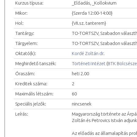
Kurzus típusa:
_Előadás, _Kollokvium
Mikor:
{Szerda 12:00-14:00}
Hol:
{VII.sz. tanterem}
Tantárgy:
TO-TORTSZV, Szabadon választh
Tárgyelem:
TO-TORTSZV, Szabadon választ
Oktató(k):
Kordé Zoltán dr.
Meghirdető tanszék:
Történeti Intézet
(
BTK Bölcsésze
Óraszám:
heti 2.00
Kreditek száma:
2
Maximális létszám:
60
Speciális jelzők:
nincsenek
Leírás:
Magyarország története az Árpád-
Zoltán és Petrovics István adjun
Az előadás az államalapítás pro