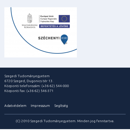
Szegedi Tudományegyetem
6720 Szeged, Dugonics tér 13.
Központi telefonszám: (+36-62) 544-000
Központi fax: (+36-62) 546-371
Adatvédelem
Impresszum
Segítség
(C) 2010 Szegedi Tudományegyetem. Minden jog fenntartva.