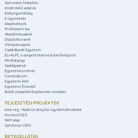
Szervezeti felépítés
Közérdekű adatok
Esélyegyenlőség
E-ügyintézés
Alapítványok
Professzori kar
Akadémikusaink
Díszdoktoraink
Olimpikonjaink
Családbarát Egyetem
ELI-ALPS, a szegedi lézeres kutatóközpont
Minőségügy
Szabályzatok
Egyetemtörténet
Centenárium
Egyetemi élet
Egyetemi Értesítő
Belső visszaélés-bejelentési rendszer
FEJLESZTÉSI PROJEKTEK
Interreg - Határon átnyúló együttműködések
Horizon2020
NKFI alap
Széchenyi 2020
BETEGELLÁTÁS