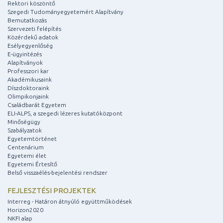
Rektori köszöntő
Szegedi Tudományegyetemért Alapítvány
Bemutatkozás
Szervezeti felépítés
Közérdekű adatok
Esélyegyenlőség
E-ügyintézés
Alapítványok
Professzori kar
Akadémikusaink
Díszdoktoraink
Olimpikonjaink
Családbarát Egyetem
ELI-ALPS, a szegedi lézeres kutatóközpont
Minőségügy
Szabályzatok
Egyetemtörténet
Centenárium
Egyetemi élet
Egyetemi Értesítő
Belső visszaélés-bejelentési rendszer
FEJLESZTÉSI PROJEKTEK
Interreg - Határon átnyúló együttműködések
Horizon2020
NKFI alap