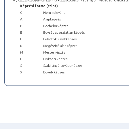
A „
Képzési programok szerinti kurzuskódlista
” képernyőn két adat rövidített
Képzési forma (szint)
0
Nem releváns
A
Alapképzés
B
Bachelorképzés
E
Egységes osztatlan képzés
F
Felsőfokú szakképzés
K
Kiegészítő alapképzés
M
Mesterképzés
P
Doktori képzés
S
Szakirányú továbbképzés
X
Egyéb képzés