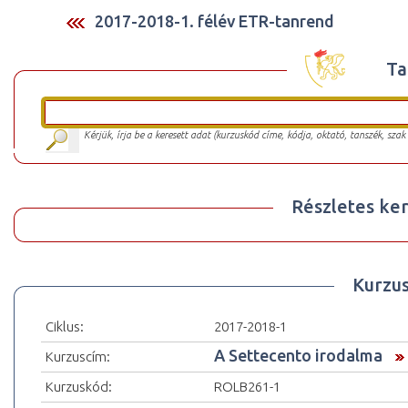
2017-2018-1. félév ETR-tanrend
Ta
Kérjük, írja be a keresett adat (kurzuskód címe, kódja, oktató, tanszék, szak
Részletes ker
Kurzu
Ciklus:
2017-2018-1
A Settecento irodalma
Kurzuscím:
Kurzuskód:
ROLB261-1