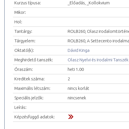
Kurzus típusa:
_Előadás, _Kollokvium
Mikor:
Hol:
Tantárgy:
ROLB260, Olasz irodalomtörténet
Tárgyelem:
ROLB260, A Settecento irodalm
Oktató(k):
Dávid Kinga
Meghirdető tanszék:
Olasz Nyelvi és Irodalmi Tanszék
Óraszám:
heti 1.00
Kreditek száma:
2
Maximális létszám:
nincs korlát
Speciális jelzők:
nincsenek
Leírás:
Képzésfüggő adatok: