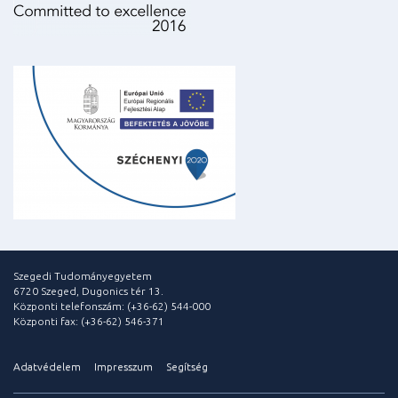
Szegedi Tudományegyetem
6720 Szeged, Dugonics tér 13.
Központi telefonszám: (+36-62) 544-000
Központi fax: (+36-62) 546-371
Adatvédelem
Impresszum
Segítség