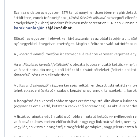
Ezen az oldalon az egyetem ETR tanulmányi rendszerében meghirdetett k
áttöltésre, ennek időpontját az „
Utolsó frissítés dátuma
” szövegnél ellenőr
amelyekhez (akikhez) az adott félévben már történt az ETR-ben kurzushi
karok honlapján
tájékozódhat.
Először az egyetemi félévet kell kiválasztania, ez az oldal tetején a „
… félé
nyílhegyekkel lépegetve lehetséges. Magán a feliraton való kattintás az old
A „
Tanrendi kereső
” mezőbe írt szöveggel általános keresést végezhet egy
Ha a „
Részletes keresési feltételek
” dobozt a jobbra mutató kettős >> nyílh
való kattintás után megjelenő listákból a kívánt tételeket (feltételenként
feltételek
” rész után ellenőrizheti.
A „
Tanrendi böngésző
” részben keresés nélkül, rendezett listákat áttekin
lehet elkezdeni (oktatók, szakok, képzési programok, tanszékek, ill. karok
A böngésző és a kereső többoszlopos eredménylistái általában a különböz
(egyszer az emelkedő, kétszer a csökkenő sorrendhez). Az aktuális rendez
A listák sorainak a végén található jobbra mutató kettős >> nyílhegyek r
való továbblépés esetén előfordulhat, hogy egy link már védett, nem nyi
vagy lépjen vissza a böngészője megfelelő gombjával, vagy jelentkezzen be