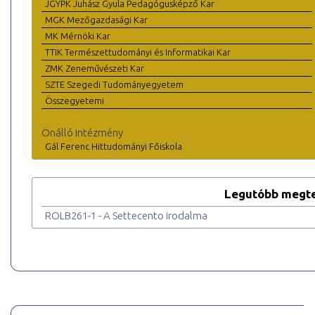
JGYPK Juhász Gyula Pedagógusképző Kar
MGK Mezőgazdasági Kar
MK Mérnöki Kar
TTIK Természettudományi és Informatikai Kar
ZMK Zeneművészeti Kar
SZTE Szegedi Tudományegyetem
Összegyetemi
Önálló intézmény
Gál Ferenc Hittudományi Főiskola
Legutóbb megte
ROLB261-1 - A Settecento irodalma