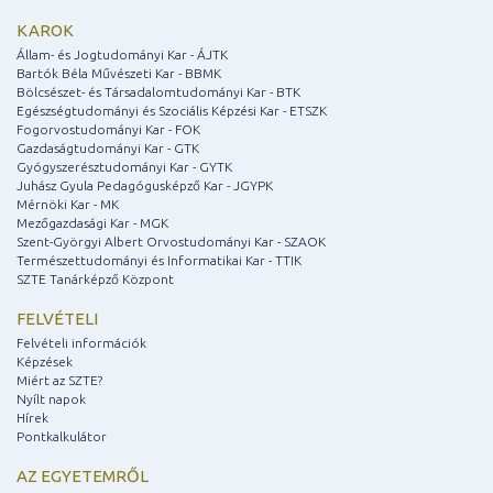
KAROK
Állam- és Jogtudományi Kar - ÁJTK
Bartók Béla Művészeti Kar - BBMK
Bölcsészet- és Társadalomtudományi Kar - BTK
Egészségtudományi és Szociális Képzési Kar - ETSZK
Fogorvostudományi Kar - FOK
Gazdaságtudományi Kar - GTK
Gyógyszerésztudományi Kar - GYTK
Juhász Gyula Pedagógusképző Kar - JGYPK
Mérnöki Kar - MK
Mezőgazdasági Kar - MGK
Szent-Györgyi Albert Orvostudományi Kar - SZAOK
Természettudományi és Informatikai Kar - TTIK
SZTE Tanárképző Központ
FELVÉTELI
Felvételi információk
Képzések
Miért az SZTE?
Nyílt napok
Hírek
Pontkalkulátor
AZ EGYETEMRŐL