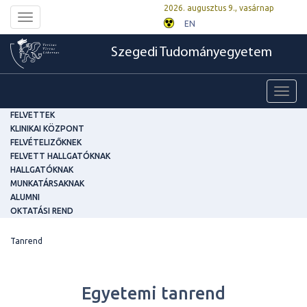
2026. augusztus 9., vasárnap
Toggle
EN
navigation
Szegedi Tudományegyetem
Toggl
navig
FELVETTEK
KLINIKAI KÖZPONT
FELVÉTELIZŐKNEK
FELVETT HALLGATÓKNAK
HALLGATÓKNAK
MUNKATÁRSAKNAK
ALUMNI
OKTATÁSI REND
Tanrend
Egyetemi tanrend