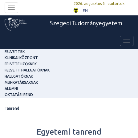
2026. augusztus 6., csütörtök
Toggle
EN
navigation
Szegedi Tudományegyetem
Toggl
navig
FELVETTEK
KLINIKAI KÖZPONT
FELVÉTELIZŐKNEK
FELVETT HALLGATÓKNAK
HALLGATÓKNAK
MUNKATÁRSAKNAK
ALUMNI
OKTATÁSI REND
Tanrend
Egyetemi tanrend