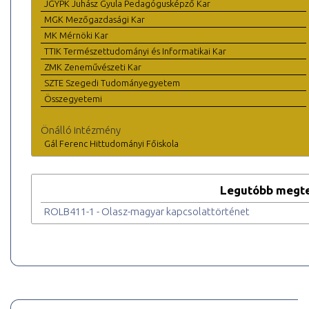
JGYPK Juhász Gyula Pedagógusképző Kar
MGK Mezőgazdasági Kar
MK Mérnöki Kar
TTIK Természettudományi és Informatikai Kar
ZMK Zeneművészeti Kar
SZTE Szegedi Tudományegyetem
Összegyetemi
Önálló intézmény
Gál Ferenc Hittudományi Főiskola
Legutóbb megte
ROLB411-1 - Olasz-magyar kapcsolattörténet