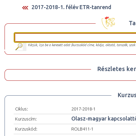
2017-2018-1. félév ETR-tanrend
Ta
Kérjük, írja be a keresett adat (kurzuskód címe, kódja, oktató, tanszék, szak
Részletes ker
Kurzu
Ciklus:
2017-2018-1
Olasz-magyar kapcsolatt
Kurzuscím:
Kurzuskód:
ROLB411-1