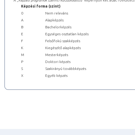
A „
Képzési programok szerinti kurzuskódlista
” képernyőn két adat rövidített
Képzési forma (szint)
0
Nem releváns
A
Alapképzés
B
Bachelorképzés
E
Egységes osztatlan képzés
F
Felsőfokú szakképzés
K
Kiegészítő alapképzés
M
Mesterképzés
P
Doktori képzés
S
Szakirányú továbbképzés
X
Egyéb képzés