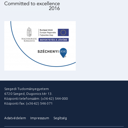
Szegedi Tudományegyetem
6720 Szeged, Dugonics tér 13.
Központi telefonszám: (+36-62) 544-000
Központi fax: (+36-62) 546-371
Adatvédelem
Impresszum
Segítség