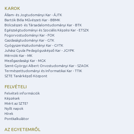
KAROK
Állam- és Jogtudományi Kar - ÁJTK
Bartók Béla Művészeti Kar - BBMK
Bölcsészet- és Társadalomtudományi Kar - BTK
Egészségtudományi és Szociális Képzési Kar - ETSZK
Fogorvostudományi Kar - FOK
Gazdaságtudományi Kar - GTK
Gyógyszerésztudományi Kar - GYTK
Juhász Gyula Pedagógusképző Kar - JGYPK
Mérnöki Kar - MK
Mezőgazdasági Kar - MGK
Szent-Györgyi Albert Orvostudományi Kar - SZAOK
Természettudományi és Informatikai Kar - TTIK
SZTE Tanárképző Központ
FELVÉTELI
Felvételi információk
Képzések
Miért az SZTE?
Nyílt napok
Hírek
Pontkalkulátor
AZ EGYETEMRŐL