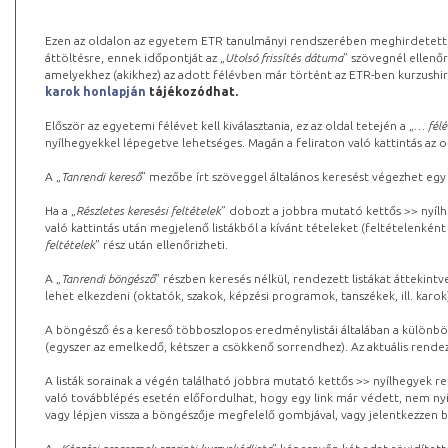
Ezen az oldalon az egyetem ETR tanulmányi rendszerében meghirdetett k
áttöltésre, ennek időpontját az „
Utolsó frissítés dátuma
” szövegnél ellenőr
amelyekhez (akikhez) az adott félévben már történt az ETR-ben kurzushi
karok honlapján
tájékozódhat.
Először az egyetemi félévet kell kiválasztania, ez az oldal tetején a „
… félé
nyílhegyekkel lépegetve lehetséges. Magán a feliraton való kattintás az old
A „
Tanrendi kereső
” mezőbe írt szöveggel általános keresést végezhet egy
Ha a „
Részletes keresési feltételek
” dobozt a jobbra mutató kettős >> nyílh
való kattintás után megjelenő listákból a kívánt tételeket (feltételenként
feltételek
” rész után ellenőrizheti.
A „
Tanrendi böngésző
” részben keresés nélkül, rendezett listákat áttekin
lehet elkezdeni (oktatók, szakok, képzési programok, tanszékek, ill. karok
A böngésző és a kereső többoszlopos eredménylistái általában a különböz
(egyszer az emelkedő, kétszer a csökkenő sorrendhez). Az aktuális rendez
A listák sorainak a végén található jobbra mutató kettős >> nyílhegyek r
való továbblépés esetén előfordulhat, hogy egy link már védett, nem nyi
vagy lépjen vissza a böngészője megfelelő gombjával, vagy jelentkezzen be