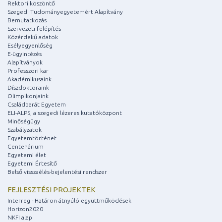
Rektori köszöntő
Szegedi Tudományegyetemért Alapítvány
Bemutatkozás
Szervezeti felépítés
Közérdekű adatok
Esélyegyenlőség
E-ügyintézés
Alapítványok
Professzori kar
Akadémikusaink
Díszdoktoraink
Olimpikonjaink
Családbarát Egyetem
ELI-ALPS, a szegedi lézeres kutatóközpont
Minőségügy
Szabályzatok
Egyetemtörténet
Centenárium
Egyetemi élet
Egyetemi Értesítő
Belső visszaélés-bejelentési rendszer
FEJLESZTÉSI PROJEKTEK
Interreg - Határon átnyúló együttműködések
Horizon2020
NKFI alap