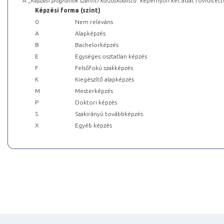
A „
Képzési programok szerinti kurzuskódlista
” képernyőn két adat rövidített
Képzési forma (szint)
0
Nem releváns
A
Alapképzés
B
Bachelorképzés
E
Egységes osztatlan képzés
F
Felsőfokú szakképzés
K
Kiegészítő alapképzés
M
Mesterképzés
P
Doktori képzés
S
Szakirányú továbbképzés
X
Egyéb képzés