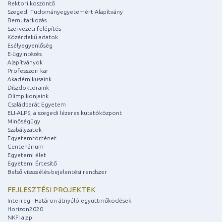
Rektori köszöntő
Szegedi Tudományegyetemért Alapítvány
Bemutatkozás
Szervezeti felépítés
Közérdekű adatok
Esélyegyenlőség
E-ügyintézés
Alapítványok
Professzori kar
Akadémikusaink
Díszdoktoraink
Olimpikonjaink
Családbarát Egyetem
ELI-ALPS, a szegedi lézeres kutatóközpont
Minőségügy
Szabályzatok
Egyetemtörténet
Centenárium
Egyetemi élet
Egyetemi Értesítő
Belső visszaélés-bejelentési rendszer
FEJLESZTÉSI PROJEKTEK
Interreg - Határon átnyúló együttműködések
Horizon2020
NKFI alap