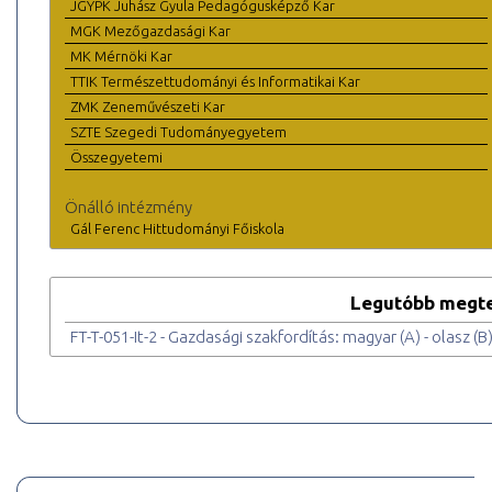
JGYPK Juhász Gyula Pedagógusképző Kar
MGK Mezőgazdasági Kar
MK Mérnöki Kar
TTIK Természettudományi és Informatikai Kar
ZMK Zeneművészeti Kar
SZTE Szegedi Tudományegyetem
Összegyetemi
Önálló intézmény
Gál Ferenc Hittudományi Főiskola
Legutóbb megte
FT-T-051-It-2 - Gazdasági szakfordítás: magyar (A) - olasz (B