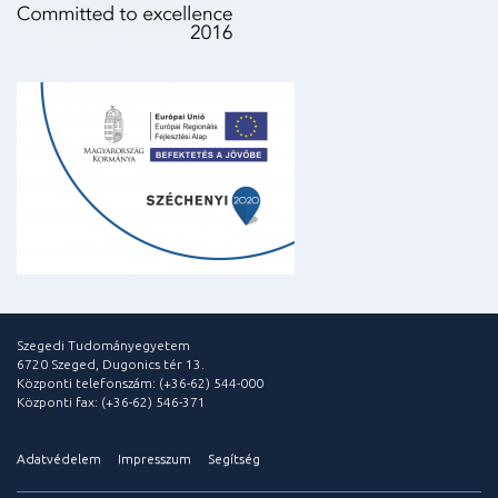
Szegedi Tudományegyetem
6720 Szeged, Dugonics tér 13.
Központi telefonszám: (+36-62) 544-000
Központi fax: (+36-62) 546-371
Adatvédelem
Impresszum
Segítség