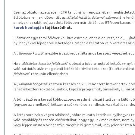
Ezen az oldalon az egyetem ETR tanulmányi rendszerében meghirdetett k
áttöltésre, ennek időpontját az „
Utolsó frissítés dátuma
” szövegnél ellenőr
amelyekhez (akikhez) az adott félévben már történt az ETR-ben kurzushi
karok honlapján
tájékozódhat.
Először az egyetemi félévet kell kiválasztania, ez az oldal tetején a „
… félé
nyílhegyekkel lépegetve lehetséges. Magán a feliraton való kattintás az old
A „
Tanrendi kereső
” mezőbe írt szöveggel általános keresést végezhet egy
Ha a „
Részletes keresési feltételek
” dobozt a jobbra mutató kettős >> nyílh
való kattintás után megjelenő listákból a kívánt tételeket (feltételenként
feltételek
” rész után ellenőrizheti.
A „
Tanrendi böngésző
” részben keresés nélkül, rendezett listákat áttekin
lehet elkezdeni (oktatók, szakok, képzési programok, tanszékek, ill. karok
A böngésző és a kereső többoszlopos eredménylistái általában a különböz
(egyszer az emelkedő, kétszer a csökkenő sorrendhez). Az aktuális rendez
A listák sorainak a végén található jobbra mutató kettős >> nyílhegyek r
való továbblépés esetén előfordulhat, hogy egy link már védett, nem nyi
vagy lépjen vissza a böngészője megfelelő gombjával, vagy jelentkezzen be