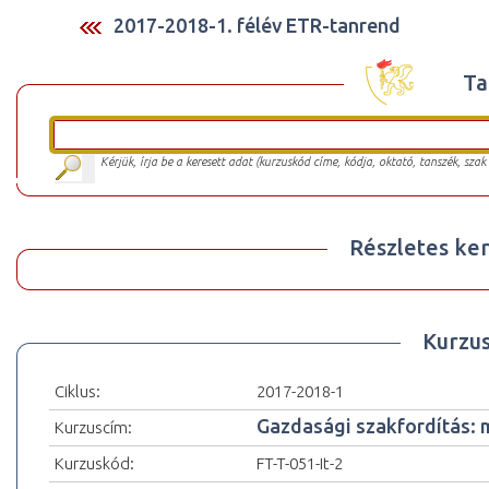
2017-2018-1. félév ETR-tanrend
Ta
Kérjük, írja be a keresett adat (kurzuskód címe, kódja, oktató, tanszék, szak
Részletes ker
Kurzu
Ciklus:
2017-2018-1
Gazdasági szakfordítás: m
Kurzuscím:
Kurzuskód:
FT-T-051-It-2