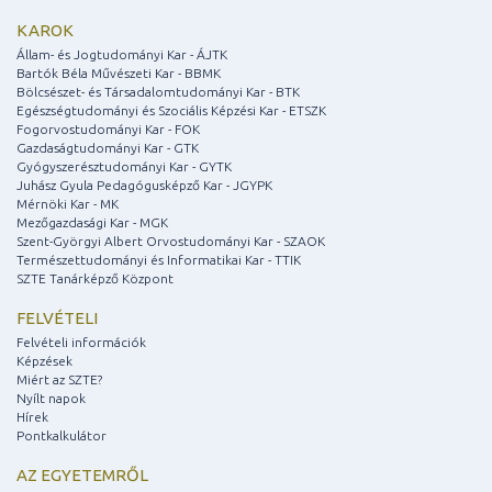
KAROK
Állam- és Jogtudományi Kar - ÁJTK
Bartók Béla Művészeti Kar - BBMK
Bölcsészet- és Társadalomtudományi Kar - BTK
Egészségtudományi és Szociális Képzési Kar - ETSZK
Fogorvostudományi Kar - FOK
Gazdaságtudományi Kar - GTK
Gyógyszerésztudományi Kar - GYTK
Juhász Gyula Pedagógusképző Kar - JGYPK
Mérnöki Kar - MK
Mezőgazdasági Kar - MGK
Szent-Györgyi Albert Orvostudományi Kar - SZAOK
Természettudományi és Informatikai Kar - TTIK
SZTE Tanárképző Központ
FELVÉTELI
Felvételi információk
Képzések
Miért az SZTE?
Nyílt napok
Hírek
Pontkalkulátor
AZ EGYETEMRŐL