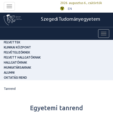
2026. augusztus 6., csütörtök
Toggle
EN
navigation
Szegedi Tudományegyetem
Toggl
navig
FELVETTEK
KLINIKAI KÖZPONT
FELVÉTELIZŐKNEK
FELVETT HALLGATÓKNAK
HALLGATÓKNAK
MUNKATÁRSAKNAK
ALUMNI
OKTATÁSI REND
Tanrend
Egyetemi tanrend