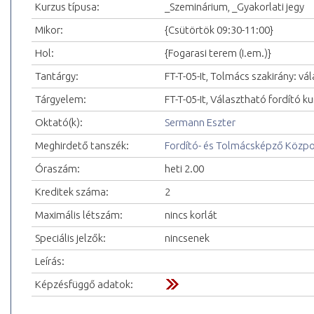
Kurzus típusa:
_Szeminárium, _Gyakorlati jegy
Mikor:
{Csütörtök 09:30-11:00}
Hol:
{Fogarasi terem (I.em.)}
Tantárgy:
FT-T-05-It, Tolmács szakirány: vá
Tárgyelem:
FT-T-05-It, Választható fordító ku
Oktató(k):
Sermann Eszter
Meghirdető tanszék:
Fordító- és Tolmácsképző Közp
Óraszám:
heti 2.00
Kreditek száma:
2
Maximális létszám:
nincs korlát
Speciális jelzők:
nincsenek
Leírás:
Képzésfüggő adatok: