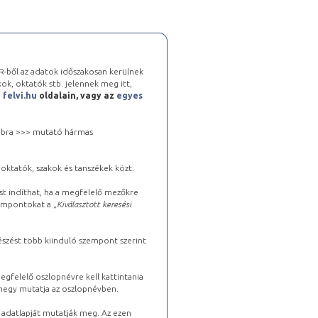
-ből az adatok időszakosan kerülnek
kok, oktatók stb. jelennek meg itt,
a
felvi.hu
oldalain, vagy az
egyes
 jobbra >>> mutató hármas
oktatók, szakok és tanszékek közt.
st indíthat, ha a megfelelő mezőkre
zempontokat a „
Kiválasztott keresési
észést több kiinduló szempont szerint
gfelelő oszlopnévre kell kattintania
lhegy mutatja az oszlopnévben.
s adatlapját mutatják meg. Az ezen