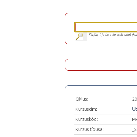
Kérjük, írja be a keresett adat (k
Ciklus:
20
U
Kurzuscím:
Kurzuskód:
M
Kurzus típusa:
_S