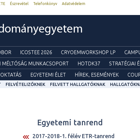
ZTE
Észrevétel
Telefonkönyv
Adatvédelem
udományegyetem
ZOBOR
ICOSTEE 2026
CRYOEMWORKSHOP LP
CAMPU
I MÉLTÓSÁG MUNKACSOPORT
HOTDK37
STRATÉGIAI 
OKTATÁS
EGYETEMI ÉLET
HÍREK, ESEMÉNYEK
COUR
T
FELVÉTELIZŐKNEK
FELVETT HALLGATÓKNAK
HALLGATÓKN
Egyetemi tanrend
2017-2018-1. félév ETR-tanrend