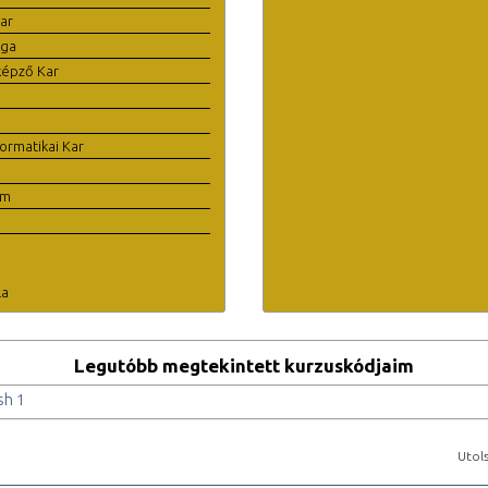
ar
ága
képző Kar
ormatikai Kar
em
la
Legutóbb megtekintett kurzuskódjaim
sh 1
Utols