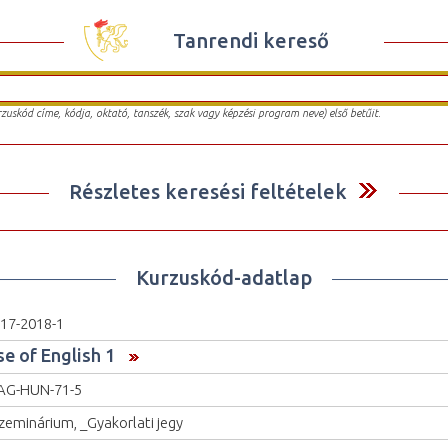
Tanrendi kereső
urzuskód címe, kódja, oktató, tanszék, szak vagy képzési program neve) első betűit.
Részletes keresési feltételek
Kurzuskód-adatlap
17-2018-1
se of English 1
AG-HUN-71-5
zeminárium, _Gyakorlati jegy