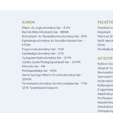
KAROK
FELVÉTE
Állam- és Jogtudományi Kar - ÁJTK
Felvételi 
Bartók Béla Művészeti Kar - BBMK
Képzések
Bölcsészet- és Társadalomtudományi Kar - BTK
Miért az S
Egészségtudományi és Szociális Képzési Kar -
Nyílt napo
ETSZK
Hírek
Fogorvostudományi Kar - FOK
Pontkalkul
Gazdaságtudományi Kar - GTK
Gyógyszerésztudományi Kar - GYTK
AZ EGY
Juhász Gyula Pedagógusképző Kar - JGYPK
Rektori kö
Mérnöki Kar - MK
Szegedi T
Mezőgazdasági Kar - MGK
Bemutatko
Szent-Györgyi Albert Orvostudományi Kar -
Szervezeti 
SZAOK
Közérdekű
Természettudományi és Informatikai Kar - TTIK
Esélyegyen
SZTE Tanárképző Központ
E-ügyintéz
Alapítvány
Professzori
Akadémiku
Díszdoktor
Olimpikonj