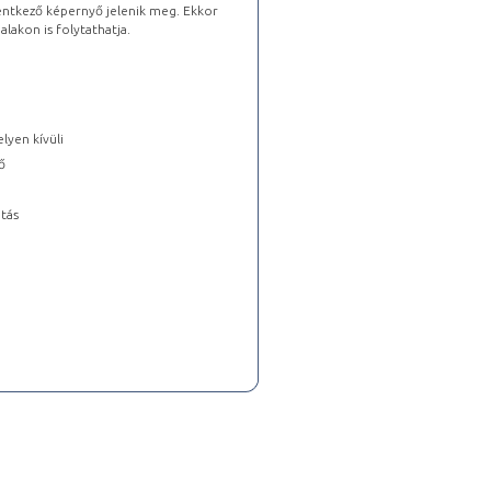
lentkező képernyő jelenik meg. Ekkor
lakon is folytathatja.
lyen kívüli
ő
tás