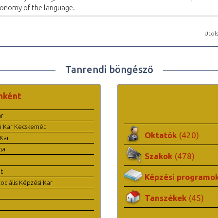
onomy of the language.
Utols
Tanrendi böngésző
nként
ar
i Kar Kecskemét
Oktatók
(420)
Kar
ga
Szakok
(478)
t
Képzési programo
ciális Képzési Kar
Tanszékek
(45)