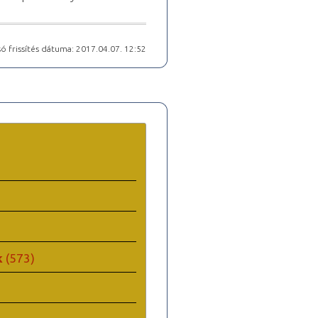
ó frissítés dátuma: 2017.04.07. 12:52
k
(573)