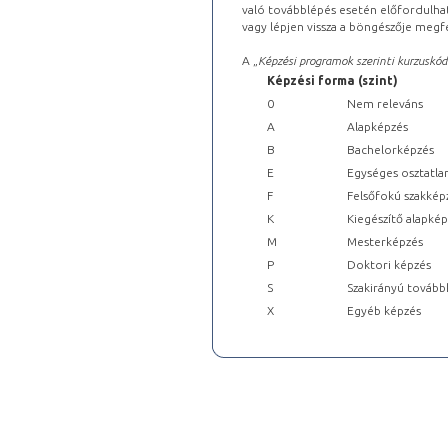
való továbblépés esetén előfordulhat
vagy lépjen vissza a böngészője megfe
A „
Képzési programok szerinti kurzuskód
Képzési forma (szint)
0
Nem releváns
A
Alapképzés
B
Bachelorképzés
E
Egységes osztatla
F
Felsőfokú szakkép
K
Kiegészítő alapké
M
Mesterképzés
P
Doktori képzés
S
Szakirányú tovább
X
Egyéb képzés