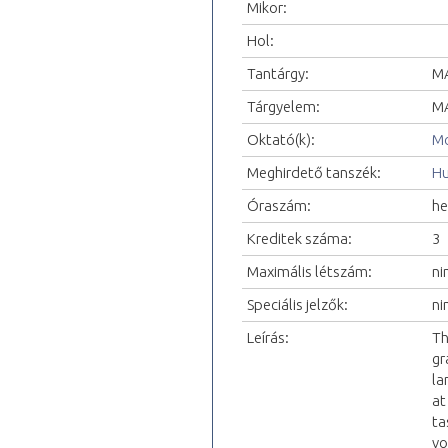
Mikor:
Hol:
Tantárgy:
MA
Tárgyelem:
MA
Oktató(k):
Mo
Meghirdető tanszék:
Hu
Óraszám:
he
Kreditek száma:
3
Maximális létszám:
ni
Speciális jelzők:
ni
Leírás:
Th
gr
la
at
ta
vo