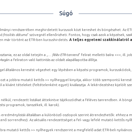
Súgó
lmányi rendszerében meghirdetett kurzusok közt kereshet és böngészhet. Az ETR
ó frissítés dátuma
” szövegnél ellenőrizheti. Fontos, hogy csak azok a képzések, sza
ben már történt az ETR-ben kurzushirdetés.
A teljes egyetemi szakkínálatról 
sztania, ez az oldal tetején a „
… félév ETR-tanrend
” felirat melletti balra <<<, ill.
gán a feliraton való kattintás az oldalt alapállapotba állítja.
gel általános keresést végezhet egy lépésben a képzési programok, kurzuskódok, 
ozt a jobbra mutató kettős >> nyílheggyel kinyitja, akkor több szempontú keresé
l a kívánt tételeket (feltételenként egyet) kiválasztja. A lekérdezéshez kijelölt s
 nélkül, rendezett listákat áttekintve tájékozódhat a féléves tanrendben. A böng
ési programok, tanszékek, ill. karok).
eredménylistái általában a különböző oszlopok szerint átrendezhetők: ehhez a me
kenő sorrendhez). Az aktuális rendezettséget a fel- vagy lefelé mutató kettős nyí
obbra mutató kettős >> nyílhegyek rendszerint a megfelelő adat ETR-beli nyilváno