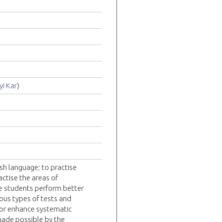
i Kar
)
lish language; to practise
ctise the areas of
e students perform better
ious types of tests and
/or enhance systematic
made possible by the