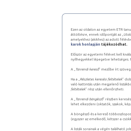
Ezen az oldalon az egyetem ETR tanu
áttöltésre, ennek időpontját az „
Utols
amelyekhez (akikhez) az adott félév
karok honlapján
tájékozódhat.
Először az egyetemi félévet kell kivála
nyílhegyekkel lépegetve lehetséges. Ma
A „
Tanrendi kereső
” mezőbe írt szöveg
Ha a „
Részletes keresési feltételek
” dob
való kattintás után megjelenő listákbó
feltételek
” rész után ellenőrizheti.
A „
Tanrendi böngésző
” részben keresés
lehet elkezdeni (oktatók, szakok, képz
A böngésző és a kereső többoszlopos 
(egyszer az emelkedő, kétszer a csök
A listák sorainak a végén található j