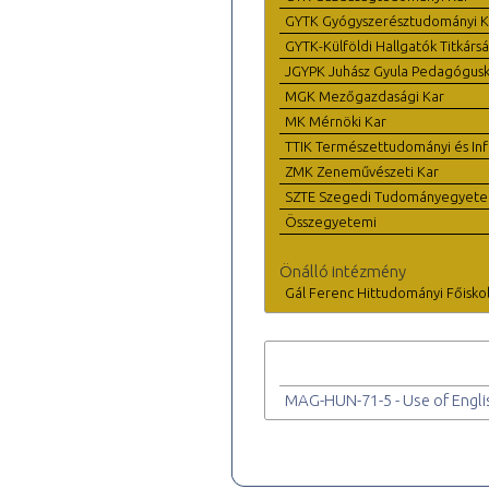
GYTK Gyógyszerésztudományi K
GYTK-Külföldi Hallgatók Titkárs
JGYPK Juhász Gyula Pedagógus
MGK Mezőgazdasági Kar
MK Mérnöki Kar
TTIK Természettudományi és Inf
ZMK Zeneművészeti Kar
SZTE Szegedi Tudományegyet
Összegyetemi
Önálló intézmény
Gál Ferenc Hittudományi Főisko
MAG-HUN-71-5 - Use of Engli