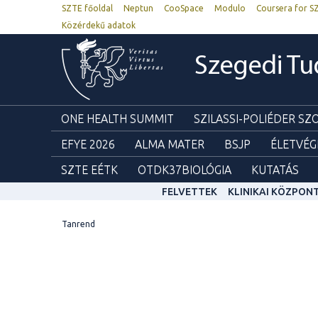
SZTE főoldal
Neptun
CooSpace
Modulo
Coursera for S
Közérdekű adatok
Szegedi T
ONE HEALTH SUMMIT
SZILASSI-POLIÉDER S
EFYE 2026
ALMA MATER
BSJP
ÉLETVÉG
SZTE EÉTK
OTDK37BIOLÓGIA
KUTATÁS
FELVETTEK
KLINIKAI KÖZPON
Tanrend