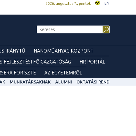
EN
2026. augusztus 7., péntek
S IRÁNYTŰ
NANOMŰANYAG KÖZPONT
ÉS FEJLESZTÉSI FŐIGAZGATÓSÁG
HR PORTÁL
SERA FOR SZTE
AZ EGYETEMRŐL
AK
MUNKATÁRSAKNAK
ALUMNI
OKTATÁSI REND