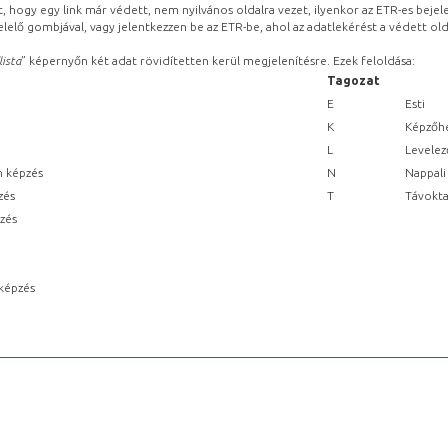
, hogy egy link már védett, nem nyilvános oldalra vezet, ilyenkor az ETR-es beje
lelő gombjával, vagy jelentkezzen be az ETR-be, ahol az adatlekérést a védett olda
lista
” képernyőn két adat rövidítetten kerül megjelenítésre. Ezek feloldása:
Tagozat
E
Esti
K
Képzőhe
L
Levelez
n képzés
N
Nappali
zés
T
Távokta
pzés
képzés