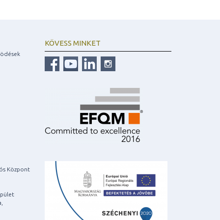
KÖVESS MINKET
ködések
iós Központ
pület
a,