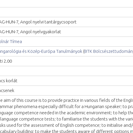
G-HUN-7, Angol nyelvi tantárgycsoport
G-HUN-7, Angol nyelvgyakorlat
lnár Tímea
ngarológia és Közép-Európa Tanulmányok
(
BTK Bölcsészettudomány
ti 2.00
ncs korlát
ncsenek
e aim of this course is to provide practice in various fields of the Eng
ammar phenomena especially difficult for a Hungarian speaker; to pra
nguage competence needed in the academic environment; to help th
 language competence tests; to familiarise the students with the var
sks used for the assessment of English competence; to initialise and
cabulary building; to make the students aware of different options 