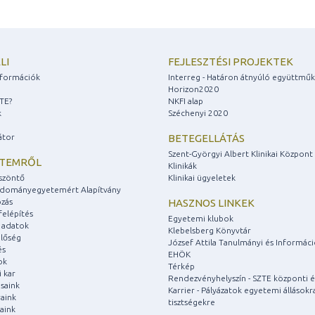
LI
FEJLESZTÉSI PROJEKTEK
információk
Interreg - Határon átnyúló együttmű
Horizon2020
ZTE?
NKFI alap
k
Széchenyi 2020
átor
BETEGELLÁTÁS
Szent-Györgyi Albert Klinikai Központ
ETEMRŐL
Klinikák
szöntő
Klinikai ügyeletek
udományegyetemért Alapítvány
zás
HASZNOS LINKEK
felépítés
Egyetemi klubok
 adatok
Klebelsberg Könyvtár
lőség
József Attila Tanulmányi és Informác
és
EHÖK
ok
Térkép
 kar
Rendezvényhelyszín - SZTE központi é
saink
Karrier - Pályázatok egyetemi állásokr
aink
tisztségekre
aink