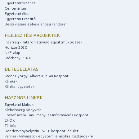
Egyetemtörténet
Centenárium
Egyetemi élet
Egyetemi Értesítő
Belső visszaélés-bejelentési rendszer
FEJLESZTÉSI PROJEKTEK
Interreg - Határon átnyúló együttműködések
Horizon2020
NKFI alap
Széchenyi 2020
BETEGELLÁTÁS
Szent-Györgyi Albert Klinikai Központ
Klinikák
Klinikai ügyeletek
HASZNOS LINKEK
Egyetemi klubok
Klebelsberg Könyvtár
József Attila Tanulmányi és Információs Központ
EHÖK
Térkép
Rendezvényhelyszín - SZTE központi épület
Karrier - Pályázatok egyetemi állásokra, tisztségekre