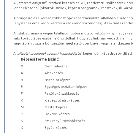
A „
Tanrendi böngésző
” részben keresés nélkül, rendezett listákat áttekin
lehet elkezdeni (oktatók, szakok, képzési programok, tanszékek, ill. karok
A böngésző és a kereső többoszlopos eredménylistái általában a különböz
(egyszer az emelkedő, kétszer a csökkenő sorrendhez). Az aktuális rendez
A listák sorainak a végén található jobbra mutató kettős >> nyílhegyek r
való továbblépés esetén előfordulhat, hogy egy link már védett, nem nyi
vagy lépjen vissza a böngészője megfelelő gombjával, vagy jelentkezzen be
A „
Képzési programok szerinti kurzuskódlista
” képernyőn két adat rövidített
Képzési forma (szint)
0
Nem releváns
A
Alapképzés
B
Bachelorképzés
E
Egységes osztatlan képzés
F
Felsőfokú szakképzés
K
Kiegészítő alapképzés
M
Mesterképzés
P
Doktori képzés
S
Szakirányú továbbképzés
X
Egyéb képzés