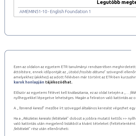
Legutóbb megte
AMEMIN51-10 - English Foundation 1
Ezen az oldalon az egyetem ETR tanulmányi rendszerében meghirdetett k
áttöltésre, ennek időpontját az „
Utolsó frissítés dátuma
” szövegnél ellenőr
amelyekhez (akikhez) az adott félévben már történt az ETR-ben kurzushi
karok honlapján
tájékozódhat.
Először az egyetemi félévet kell kiválasztania, ez az oldal tetején a „
… félé
nyílhegyekkel lépegetve lehetséges. Magán a feliraton való kattintás az old
A „
Tanrendi kereső
” mezőbe írt szöveggel általános keresést végezhet egy
Ha a „
Részletes keresési feltételek
” dobozt a jobbra mutató kettős >> nyílh
való kattintás után megjelenő listákból a kívánt tételeket (feltételenként
feltételek
” rész után ellenőrizheti.