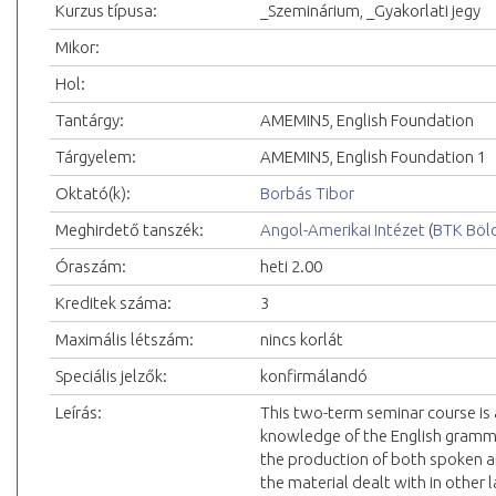
Kurzus típusa:
_Szeminárium, _Gyakorlati jegy
Mikor:
Hol:
Tantárgy:
AMEMIN5, English Foundation
Tárgyelem:
AMEMIN5, English Foundation 1
Oktató(k):
Borbás Tibor
Meghirdető tanszék:
Angol-Amerikai Intézet
(
BTK Böl
Óraszám:
heti 2.00
Kreditek száma:
3
Maximális létszám:
nincs korlát
Speciális jelzők:
konfirmálandó
Leírás:
This two-term seminar course is 
knowledge of the English gramma
the production of both spoken a
the material dealt with in other