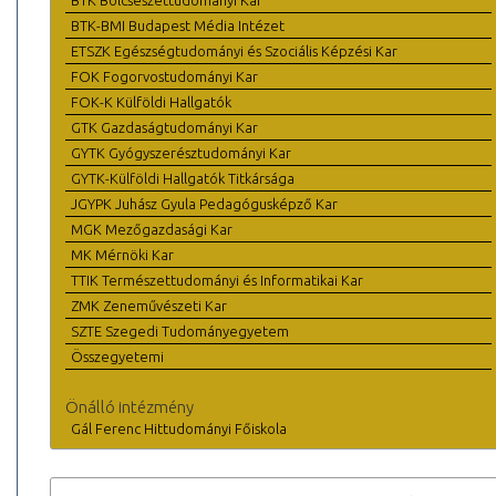
BTK Bölcsészettudományi Kar
BTK-BMI Budapest Média Intézet
ETSZK Egészségtudományi és Szociális Képzési Kar
FOK Fogorvostudományi Kar
FOK-K Külföldi Hallgatók
GTK Gazdaságtudományi Kar
GYTK Gyógyszerésztudományi Kar
GYTK-Külföldi Hallgatók Titkársága
JGYPK Juhász Gyula Pedagógusképző Kar
MGK Mezőgazdasági Kar
MK Mérnöki Kar
TTIK Természettudományi és Informatikai Kar
ZMK Zeneművészeti Kar
SZTE Szegedi Tudományegyetem
Összegyetemi
Önálló intézmény
Gál Ferenc Hittudományi Főiskola