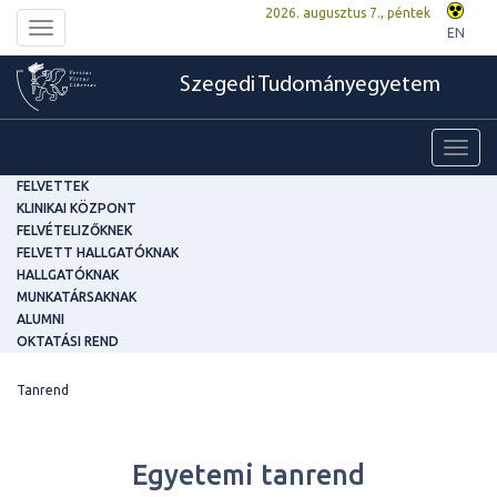
2026. augusztus 7., péntek
Toggle
EN
navigation
Szegedi Tudományegyetem
Toggl
navig
FELVETTEK
KLINIKAI KÖZPONT
FELVÉTELIZŐKNEK
FELVETT HALLGATÓKNAK
HALLGATÓKNAK
MUNKATÁRSAKNAK
ALUMNI
OKTATÁSI REND
Tanrend
Egyetemi tanrend