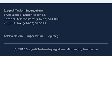
Szegedi Tudományegyetem
6720 Szeged, Dugonics tér 13.
Központi telefonszám: (+36-62) 544-000
Központi fax: (+36-62) 546-371
Adatvédelem
Impresszum
Segítség
(C) 2010 Szegedi Tudományegyetem. Minden jog fenntartva.