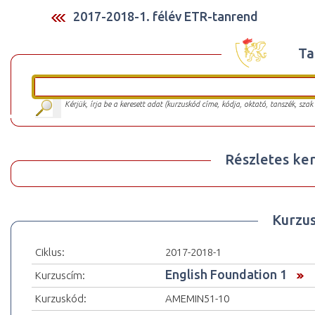
2017-2018-1. félév ETR-tanrend
Ta
Kérjük, írja be a keresett adat (kurzuskód címe, kódja, oktató, tanszék, szak
Részletes ker
Kurzu
Ciklus:
2017-2018-1
English Foundation 1
Kurzuscím:
Kurzuskód:
AMEMIN51-10