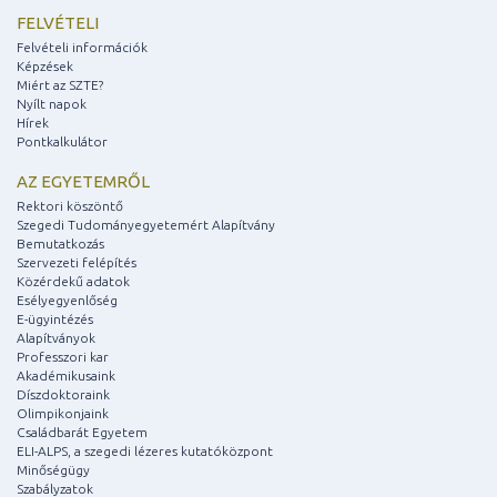
FELVÉTELI
Felvételi információk
Képzések
Miért az SZTE?
Nyílt napok
Hírek
Pontkalkulátor
AZ EGYETEMRŐL
Rektori köszöntő
Szegedi Tudományegyetemért Alapítvány
Bemutatkozás
Szervezeti felépítés
Közérdekű adatok
Esélyegyenlőség
E-ügyintézés
Alapítványok
Professzori kar
Akadémikusaink
Díszdoktoraink
Olimpikonjaink
Családbarát Egyetem
ELI-ALPS, a szegedi lézeres kutatóközpont
Minőségügy
Szabályzatok