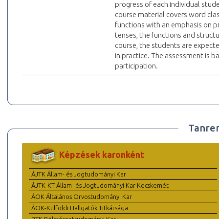
progress of each individual stud
course material covers word clas
functions with an emphasis on pr
tenses, the functions and structu
course, the students are expect
in practice. The assessment is b
participation.
Tanre
Képzések karonként
ÁJTK Állam- és Jogtudományi Kar
ÁJTK-KT Állam- és Jogtudományi Kar Kecskemét
ÁOK Általános Orvostudományi Kar
ÁOK-Külföldi Hallgatók Titkársága