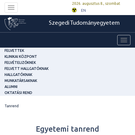
2026. augusztus 8., szombat
Toggle
EN
navigation
Szegedi Tudományegyetem
Toggl
navig
FELVETTEK
KLINIKAI KÖZPONT
FELVÉTELIZŐKNEK
FELVETT HALLGATÓKNAK
HALLGATÓKNAK
MUNKATÁRSAKNAK
ALUMNI
OKTATÁSI REND
Tanrend
Egyetemi tanrend