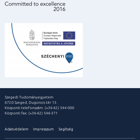
Szegedi Tudományegyetem
6720 Szeged, Dugonics tér 13.
Központi telefonszám: (+36-62) 544-000
Központi fax: (+36-62) 546-371
Adatvédelem
Impresszum
Segítség