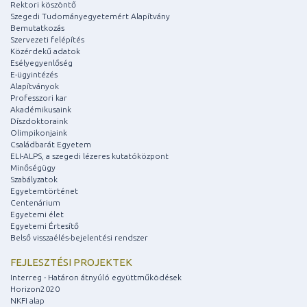
Rektori köszöntő
Szegedi Tudományegyetemért Alapítvány
Bemutatkozás
Szervezeti felépítés
Közérdekű adatok
Esélyegyenlőség
E-ügyintézés
Alapítványok
Professzori kar
Akadémikusaink
Díszdoktoraink
Olimpikonjaink
Családbarát Egyetem
ELI-ALPS, a szegedi lézeres kutatóközpont
Minőségügy
Szabályzatok
Egyetemtörténet
Centenárium
Egyetemi élet
Egyetemi Értesítő
Belső visszaélés-bejelentési rendszer
FEJLESZTÉSI PROJEKTEK
Interreg - Határon átnyúló együttműködések
Horizon2020
NKFI alap