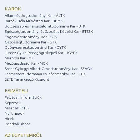
KAROK
Állam- és Jogtudományi Kar - ÁJTK
Bartók Béla Művészeti Kar - BBMK
Bölcsészet- és Társadalomtudományi Kar - BTK
Egészségtudományi és Szociális Képzési Kar - ETSZK
Fogorvostudományi Kar - FOK
Gazdaságtudományi Kar - GTK
Gyógyszerésztudományi Kar - GYTK
Juhász Gyula Pedagógusképző Kar - JGYPK
Mérnöki Kar - MK
Mezőgazdasági Kar - MGK
Szent-Györgyi Albert Orvostudományi Kar - SZAOK
Természettudományi és Informatikai Kar - TTIK
SZTE Tanárképző Központ
FELVÉTELI
Felvételi információk
Képzések
Miért az SZTE?
Nyílt napok
Hírek
Pontkalkulátor
AZ EGYETEMRŐL