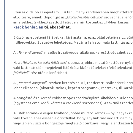
Ezen az oldalon az egyetem ETR tanulmányi rendszerében meghirdetett k
áttöltésre, ennek időpontját az „
Utolsó frissítés dátuma
” szövegnél ellenőr
amelyekhez (akikhez) az adott félévben már történt az ETR-ben kurzushi
karok honlapján
tájékozódhat.
Először az egyetemi félévet kell kiválasztania, ez az oldal tetején a „
… félé
nyílhegyekkel lépegetve lehetséges. Magán a feliraton való kattintás az old
A „
Tanrendi kereső
” mezőbe írt szöveggel általános keresést végezhet egy
Ha a „
Részletes keresési feltételek
” dobozt a jobbra mutató kettős >> nyílh
való kattintás után megjelenő listákból a kívánt tételeket (feltételenként
feltételek
” rész után ellenőrizheti.
A „
Tanrendi böngésző
” részben keresés nélkül, rendezett listákat áttekin
lehet elkezdeni (oktatók, szakok, képzési programok, tanszékek, ill. karok
A böngésző és a kereső többoszlopos eredménylistái általában a különböz
(egyszer az emelkedő, kétszer a csökkenő sorrendhez). Az aktuális rendez
A listák sorainak a végén található jobbra mutató kettős >> nyílhegyek r
való továbblépés esetén előfordulhat, hogy egy link már védett, nem nyi
vagy lépjen vissza a böngészője megfelelő gombjával, vagy jelentkezzen be