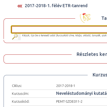
2017-2018-1. félév ETR-tanrend
Ta
Kérjük, írja be a keresett adat (kurzuskód címe, kódja, oktató, tanszék, szak
Részletes ker
Kurzu
Ciklus:
2017-2018-1
Neveléstudományi kutatá
Kurzuscím:
Kurzuskód:
PEMT-SZDE011-2