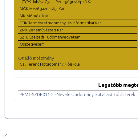
JGYPK Juhász Gyula Pedagógusképző Kar
MGK Mezőgazdasági Kar
MK Mérnöki Kar
TTIK Természettudományi és Informatikai Kar
ZMK Zeneművészeti Kar
SZTE Szegedi Tudományegyetem
Összegyetemi
Önálló intézmény
Gál Ferenc Hittudományi Főiskola
Legutóbb megte
PEMT-SZDE011-2 - Neveléstudományi kutatási módszerek