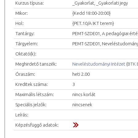
Kurzus típusa:
_Gyakorlat, _Gyakorlati jegy
Mikor:
{Kedd 18:00-20:00}
Hol:
{PET.10/A IKT terem}
Tantárgy:
PEMT-SZDE01, A pedagógiai értéke
Tárgyelem:
PEMT-SZDE01, Neveléstudományi
Oktató(k):
Meghirdető tanszék:
Neveléstudományi Intézet
(
BTK 
Óraszám:
heti 2.00
Kreditek száma:
3
Maximális létszám:
nincs korlát
Speciális jelzők:
nincsenek
Leírás:
Képzésfüggő adatok: