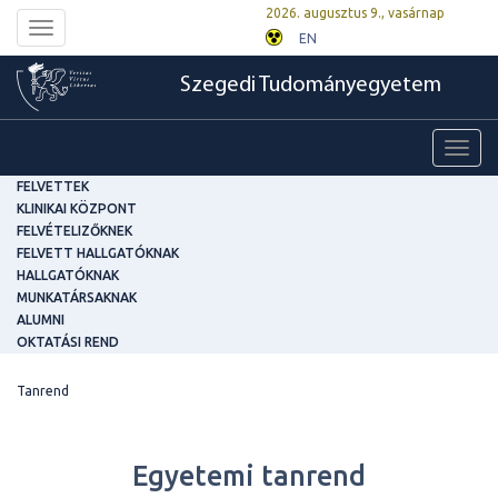
2026. augusztus 9., vasárnap
Toggle
EN
navigation
Szegedi Tudományegyetem
Toggl
navig
FELVETTEK
KLINIKAI KÖZPONT
FELVÉTELIZŐKNEK
FELVETT HALLGATÓKNAK
HALLGATÓKNAK
MUNKATÁRSAKNAK
ALUMNI
OKTATÁSI REND
Tanrend
Egyetemi tanrend