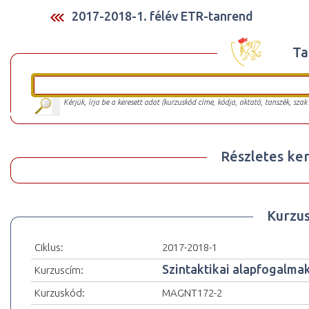
2017-2018-1. félév ETR-tanrend
Ta
Kérjük, írja be a keresett adat (kurzuskód címe, kódja, oktató, tanszék, szak
Részletes ker
Kurzu
Ciklus:
2017-2018-1
Szintaktikai alapfogalma
Kurzuscím:
Kurzuskód:
MAGNT172-2