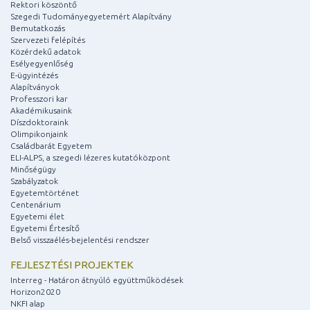
Rektori köszöntő
Szegedi Tudományegyetemért Alapítvány
Bemutatkozás
Szervezeti felépítés
Közérdekű adatok
Esélyegyenlőség
E-ügyintézés
Alapítványok
Professzori kar
Akadémikusaink
Díszdoktoraink
Olimpikonjaink
Családbarát Egyetem
ELI-ALPS, a szegedi lézeres kutatóközpont
Minőségügy
Szabályzatok
Egyetemtörténet
Centenárium
Egyetemi élet
Egyetemi Értesítő
Belső visszaélés-bejelentési rendszer
FEJLESZTÉSI PROJEKTEK
Interreg - Határon átnyúló együttműködések
Horizon2020
NKFI alap