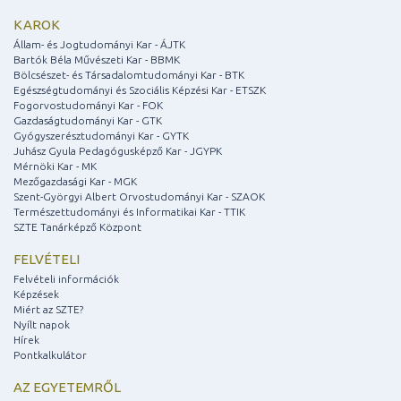
KAROK
Állam- és Jogtudományi Kar - ÁJTK
Bartók Béla Művészeti Kar - BBMK
Bölcsészet- és Társadalomtudományi Kar - BTK
Egészségtudományi és Szociális Képzési Kar - ETSZK
Fogorvostudományi Kar - FOK
Gazdaságtudományi Kar - GTK
Gyógyszerésztudományi Kar - GYTK
Juhász Gyula Pedagógusképző Kar - JGYPK
Mérnöki Kar - MK
Mezőgazdasági Kar - MGK
Szent-Györgyi Albert Orvostudományi Kar - SZAOK
Természettudományi és Informatikai Kar - TTIK
SZTE Tanárképző Központ
FELVÉTELI
Felvételi információk
Képzések
Miért az SZTE?
Nyílt napok
Hírek
Pontkalkulátor
AZ EGYETEMRŐL