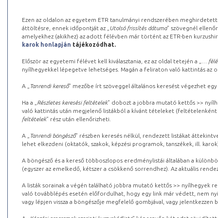
Ezen az oldalon az egyetem ETR tanulmányi rendszerében meghirdetett k
áttöltésre, ennek időpontját az „
Utolsó frissítés dátuma
” szövegnél ellenőr
amelyekhez (akikhez) az adott félévben már történt az ETR-ben kurzushi
karok honlapján
tájékozódhat.
Először az egyetemi félévet kell kiválasztania, ez az oldal tetején a „
… félé
nyílhegyekkel lépegetve lehetséges. Magán a feliraton való kattintás az old
A „
Tanrendi kereső
” mezőbe írt szöveggel általános keresést végezhet egy
Ha a „
Részletes keresési feltételek
” dobozt a jobbra mutató kettős >> nyílh
való kattintás után megjelenő listákból a kívánt tételeket (feltételenként
feltételek
” rész után ellenőrizheti.
A „
Tanrendi böngésző
” részben keresés nélkül, rendezett listákat áttekin
lehet elkezdeni (oktatók, szakok, képzési programok, tanszékek, ill. karok
A böngésző és a kereső többoszlopos eredménylistái általában a különböz
(egyszer az emelkedő, kétszer a csökkenő sorrendhez). Az aktuális rendez
A listák sorainak a végén található jobbra mutató kettős >> nyílhegyek r
való továbblépés esetén előfordulhat, hogy egy link már védett, nem nyi
vagy lépjen vissza a böngészője megfelelő gombjával, vagy jelentkezzen be