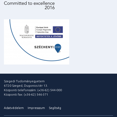
Szegedi Tudományegyetem
6720 Szeged, Dugonics tér 13.
Központi telefonszám: (+36-62) 544-000
Központi fax: (+36-62) 546-371
Adatvédelem
Impresszum
Segítség