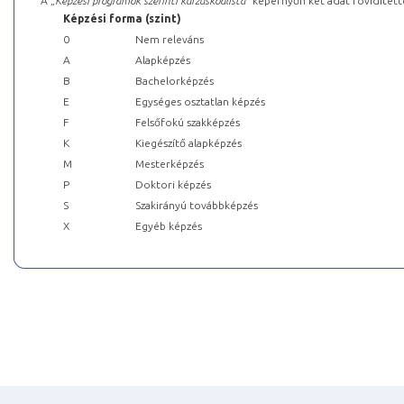
A „
Képzési programok szerinti kurzuskódlista
” képernyőn két adat rövidített
Képzési forma (szint)
0
Nem releváns
A
Alapképzés
B
Bachelorképzés
E
Egységes osztatlan képzés
F
Felsőfokú szakképzés
K
Kiegészítő alapképzés
M
Mesterképzés
P
Doktori képzés
S
Szakirányú továbbképzés
X
Egyéb képzés