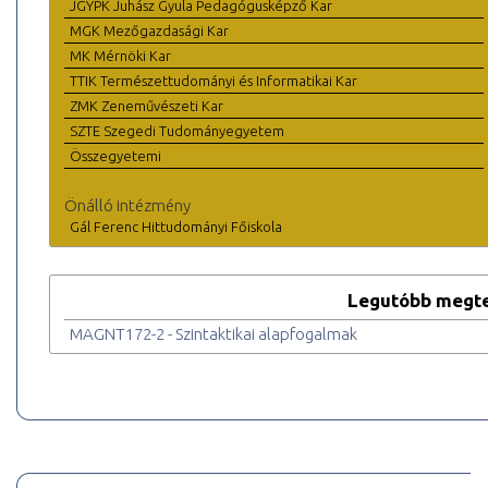
JGYPK Juhász Gyula Pedagógusképző Kar
MGK Mezőgazdasági Kar
MK Mérnöki Kar
TTIK Természettudományi és Informatikai Kar
ZMK Zeneművészeti Kar
SZTE Szegedi Tudományegyetem
Összegyetemi
Önálló intézmény
Gál Ferenc Hittudományi Főiskola
Legutóbb megte
MAGNT172-2 - Szintaktikai alapfogalmak