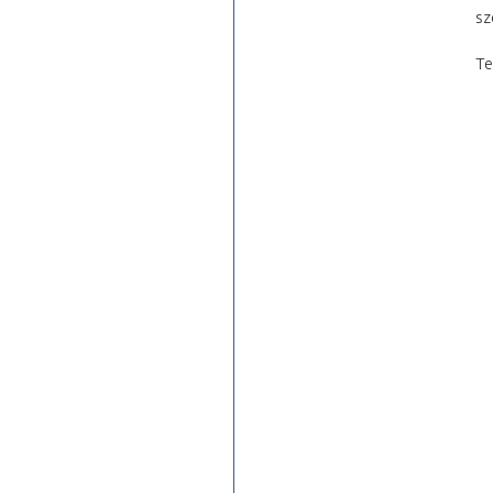
sz
Te