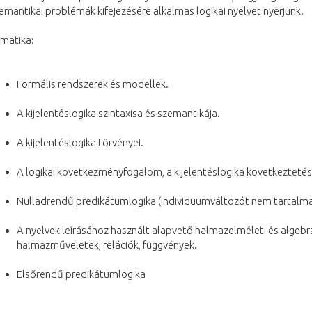
emantikai problémák kifejezésére alkalmas logikai nyelvet nyerjünk.
matika:
Formális rendszerek és modellek.
A kijelentéslogika szintaxisa és szemantikája.
A kijelentéslogika törvényei.
A logikai következményfogalom, a kijelentéslogika következtetés
Nulladrendű predikátumlogika (individuumváltozót nem tartalma
A nyelvek leírásához használt alapvető halmazelméleti és algebr
halmazműveletek, relációk, függvények.
Elsőrendű predikátumlogika