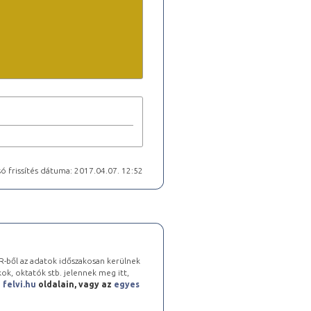
ó frissítés dátuma: 2017.04.07. 12:52
-ből az adatok időszakosan kerülnek
kok, oktatók stb. jelennek meg itt,
a
felvi.hu
oldalain, vagy az
egyes