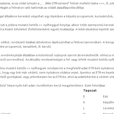
sztania, ez az oldal tetején a „
… félév ETR-tanrend
” felirat melletti balra <<<, ill.
gán a feliraton való kattintás az oldalt alapállapotba állítja.
gel általános keresést végezhet egy lépésben a képzési programok, kurzuskódok, 
ozt a jobbra mutató kettős >> nyílheggyel kinyitja, akkor több szempontú keresé
l a kívánt tételeket (feltételenként egyet) kiválasztja. A lekérdezéshez kijelölt s
 nélkül, rendezett listákat áttekintve tájékozódhat a féléves tanrendben. A böng
ési programok, tanszékek, ill. karok).
eredménylistái általában a különböző oszlopok szerint átrendezhetők: ehhez a me
kenő sorrendhez). Az aktuális rendezettséget a fel- vagy lefelé mutató kettős nyí
obbra mutató kettős >> nyílhegyek rendszerint a megfelelő adat ETR-beli nyilváno
, hogy egy link már védett, nem nyilvános oldalra vezet, ilyenkor az ETR-es beje
lelő gombjával, vagy jelentkezzen be az ETR-be, ahol az adatlekérést a védett olda
lista
” képernyőn két adat rövidítetten kerül megjelenítésre. Ezek feloldása:
Tagozat
E
Esti
K
Képzőhe
L
Levelez
n képzés
N
Nappali