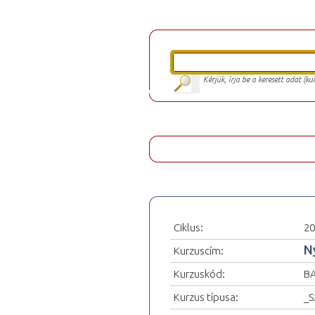
Kérjük, írja be a keresett adat (k
Ciklus:
20
N
Kurzuscím:
Kurzuskód:
BA
Kurzus típusa:
_S