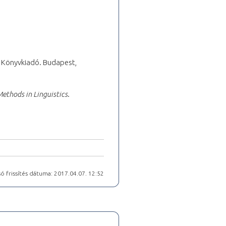
a Könyvkiadó. Budapest,
ethods in Linguistics
.
ó frissítés dátuma: 2017.04.07. 12:52