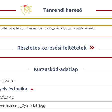
Tanrendi kereső
urzuskód címe, kódja, oktató, tanszék, szak vagy képzési program neve) első betűit.
Részletes keresési feltételek
Kurzuskód-adatlap
17-2018-1
yelv és logika
VÁL1-12
zeminárium, _Gyakorlati jegy