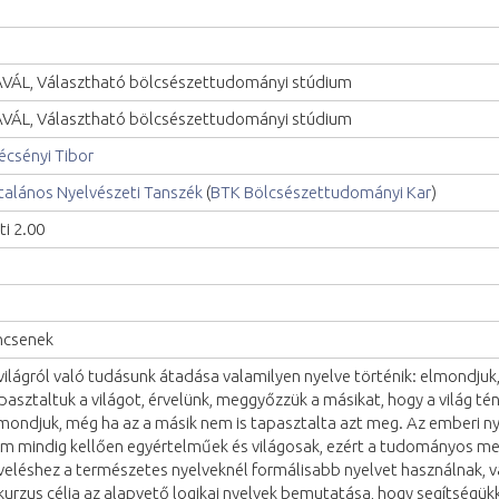
VÁL, Választható bölcsészettudományi stúdium
VÁL, Választható bölcsészettudományi stúdium
écsényi Tibor
talános Nyelvészeti Tanszék
(
BTK Bölcsészettudományi Kar
)
ti 2.00
ncsenek
világról való tudásunk átadása valamilyen nyelve történik: elmondjuk
pasztaltuk a világot, érvelünk, meggyőzzük a másikat, hogy a világ té
mondjuk, még ha az a másik nem is tapasztalta azt meg. Az emberi ny
m mindig kellően egyértelműek és világosak, ezért a tudományos m
veléshez a természetes nyelveknél formálisabb nyelvet használnak, va
kurzus célja az alapvető logikai nyelvek bemutatása, hogy segítségük