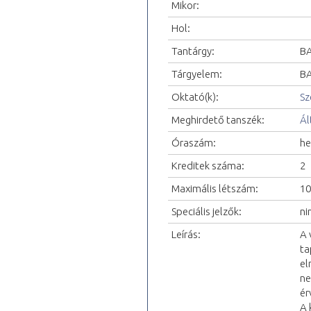
Mikor:
Hol:
Tantárgy:
BA
Tárgyelem:
BA
Oktató(k):
Sz
Meghirdető tanszék:
Ál
Óraszám:
he
Kreditek száma:
2
Maximális létszám:
10
Speciális jelzők:
ni
Leírás:
A 
ta
el
ne
ér
A 