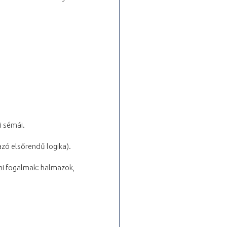
i sémái.
zó elsőrendű logika).
ai fogalmak: halmazok,