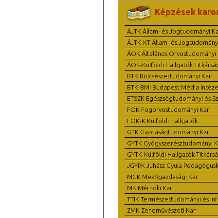
Képzések karo
ÁJTK Állam- és Jogtudományi K
ÁJTK-KT Állam- és Jogtudomány
ÁOK Általános Orvostudományi 
ÁOK-Külföldi Hallgatók Titkársá
BTK Bölcsészettudományi Kar
BTK-BMI Budapest Média Intéze
ETSZK Egészségtudományi és Szo
FOK Fogorvostudományi Kar
FOK-K Külföldi Hallgatók
GTK Gazdaságtudományi Kar
GYTK Gyógyszerésztudományi K
GYTK-Külföldi Hallgatók Titkárs
JGYPK Juhász Gyula Pedagógus
MGK Mezőgazdasági Kar
MK Mérnöki Kar
TTIK Természettudományi és Inf
ZMK Zeneművészeti Kar