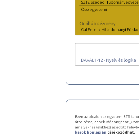
SZTE Szegedi Tudományegyet
Összegyetemi
Önálló intézmény
Gál Ferenc Hittudományi Főisko
BAVÁL1-12 - Nyelv és logika
Ezen az oldalon az egyetem ETR tanu
áttöltésre, ennek időpontját az „
Utols
amelyekhez (akikhez) az adott félév
karok honlapján
tájékozódhat.