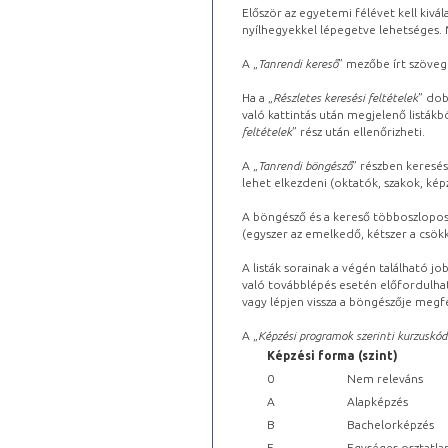
Először az egyetemi félévet kell kivála
nyílhegyekkel lépegetve lehetséges. Ma
A „
Tanrendi kereső
” mezőbe írt szöveg
Ha a „
Részletes keresési feltételek
” dob
való kattintás után megjelenő listákbó
feltételek
” rész után ellenőrizheti.
A „
Tanrendi böngésző
” részben keresés
lehet elkezdeni (oktatók, szakok, képz
A böngésző és a kereső többoszlopos 
(egyszer az emelkedő, kétszer a csök
A listák sorainak a végén található j
való továbblépés esetén előfordulhat
vagy lépjen vissza a böngészője megfe
A „
Képzési programok szerinti kurzuskód
Képzési forma (szint)
0
Nem releváns
A
Alapképzés
B
Bachelorképzés
E
Egységes osztatla