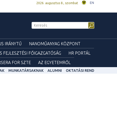
EN
2026. augusztus 8., szombat
S IRÁNYTŰ
NANOMŰANYAG KÖZPONT
ÉS FEJLESZTÉSI FŐIGAZGATÓSÁG
HR PORTÁL
SERA FOR SZTE
AZ EGYETEMRŐL
AK
MUNKATÁRSAKNAK
ALUMNI
OKTATÁSI REND