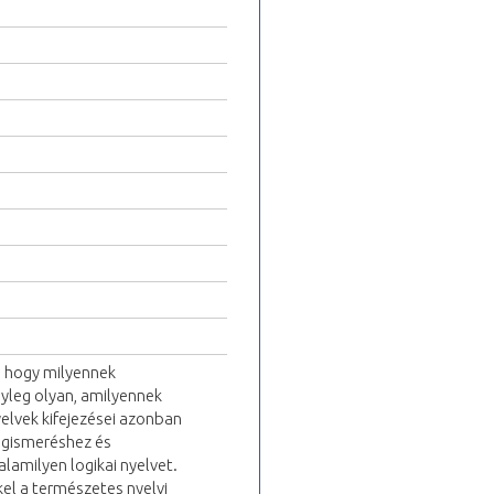
, hogy milyennek
nyleg olyan, amilyennek
elvek kifejezései azonban
egismeréshez és
lamilyen logikai nyelvet.
kel a természetes nyelvi