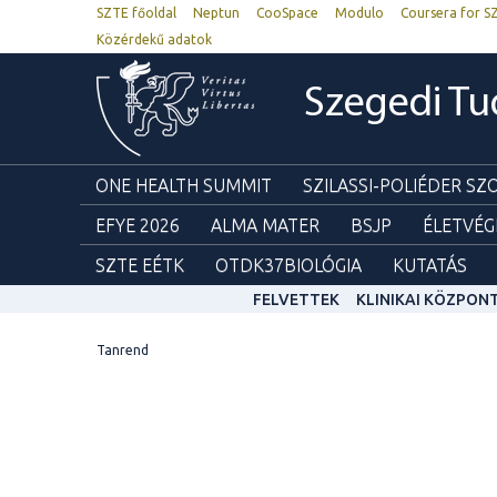
SZTE főoldal
Neptun
CooSpace
Modulo
Coursera for S
Közérdekű adatok
Szegedi T
ONE HEALTH SUMMIT
SZILASSI-POLIÉDER S
EFYE 2026
ALMA MATER
BSJP
ÉLETVÉG
SZTE EÉTK
OTDK37BIOLÓGIA
KUTATÁS
FELVETTEK
KLINIKAI KÖZPON
Tanrend