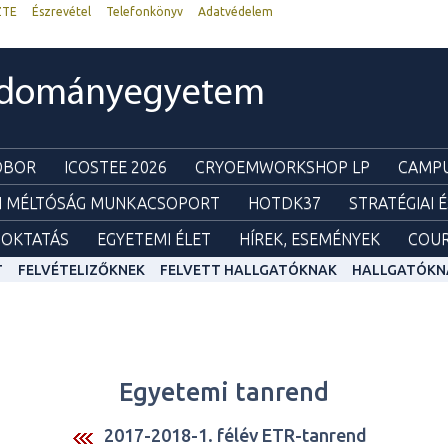
ZTE
Észrevétel
Telefonkönyv
Adatvédelem
udományegyetem
ZOBOR
ICOSTEE 2026
CRYOEMWORKSHOP LP
CAMPU
I MÉLTÓSÁG MUNKACSOPORT
HOTDK37
STRATÉGIAI 
OKTATÁS
EGYETEMI ÉLET
HÍREK, ESEMÉNYEK
COUR
T
FELVÉTELIZŐKNEK
FELVETT HALLGATÓKNAK
HALLGATÓKN
Egyetemi tanrend
2017-2018-1. félév ETR-tanrend