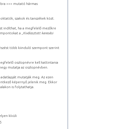
 jobbra >>> mutató hármas
oktatók, szakok és tanszékek közt.
st indíthat, ha a megfelelő mezőkre
zempontokat a „
Kiválasztott keresési
észést több kiinduló szempont szerint
gfelelő oszlopnévre kell kattintania
lhegy mutatja az oszlopnévben.
s adatlapját mutatják meg. Az ezen
lentkező képernyő jelenik meg. Ekkor
lakon is folytathatja.
lyen kívüli
ő