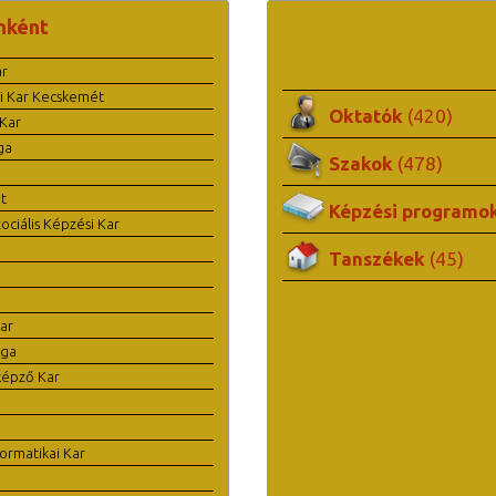
nként
ar
i Kar Kecskemét
Oktatók
(420)
Kar
ga
Szakok
(478)
t
Képzési programo
ciális Képzési Kar
Tanszékek
(45)
ar
ága
képző Kar
ormatikai Kar