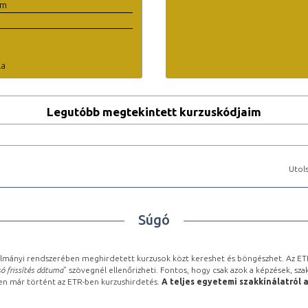
em
la
Legutóbb megtekintett kurzuskódjaim
Utols
Súgó
lmányi rendszerében meghirdetett kurzusok közt kereshet és böngészhet. Az ETR
ó frissítés dátuma
” szövegnél ellenőrizheti. Fontos, hogy csak azok a képzések, sza
ben már történt az ETR-ben kurzushirdetés.
A teljes egyetemi szakkínálatról 