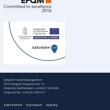
Szegedi Tudományegyetem
6720 Szeged, Dugonics tér 13.
Központi telefonszám: (+36-62) 544-000
Központi fax: (+36-62) 546-371
Adatvédelem
Impresszum
Segítség