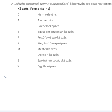
A „
Képzési programok szerinti kurzuskódlista
” képernyőn két adat rövidített
Képzési forma (szint)
0
Nem releváns
A
Alapképzés
B
Bachelorképzés
E
Egységes osztatlan képzés
F
Felsőfokú szakképzés
K
Kiegészítő alapképzés
M
Mesterképzés
P
Doktori képzés
S
Szakirányú továbbképzés
X
Egyéb képzés