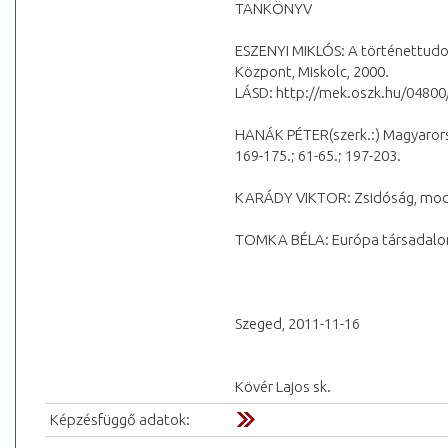
TANKÖNYV
ESZENYI MIKLÓS: A történettudo
Központ, Miskolc, 2000.
LÁSD: http://mek.oszk.hu/04800
HANÁK PÉTER(szerk.:) Magyarors
169-175.; 61-65.; 197-203.
KARÁDY VIKTOR: Zsidóság, moder
TOMKA BÉLA: Európa társadalomt
Szeged, 2011-11-16
Kövér Lajos sk.
Képzésfüggő adatok: