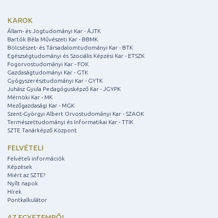
KAROK
Állam- és Jogtudományi Kar - ÁJTK
Bartók Béla Művészeti Kar - BBMK
Bölcsészet- és Társadalomtudományi Kar - BTK
Egészségtudományi és Szociális Képzési Kar - ETSZK
Fogorvostudományi Kar - FOK
Gazdaságtudományi Kar - GTK
Gyógyszerésztudományi Kar - GYTK
Juhász Gyula Pedagógusképző Kar - JGYPK
Mérnöki Kar - MK
Mezőgazdasági Kar - MGK
Szent-Györgyi Albert Orvostudományi Kar - SZAOK
Természettudományi és Informatikai Kar - TTIK
SZTE Tanárképző Központ
FELVÉTELI
Felvételi információk
Képzések
Miért az SZTE?
Nyílt napok
Hírek
Pontkalkulátor
AZ EGYETEMRŐL