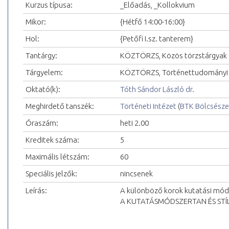
Kurzus típusa:
_Előadás, _Kollokvium
Mikor:
{Hétfő 14:00-16:00}
Hol:
{Petőfi I.sz. tanterem}
Tantárgy:
KÖZTÖRZS, Közös törzstárgyak
Tárgyelem:
KÖZTÖRZS, Történettudományi k
Oktató(k):
Tóth Sándor László dr.
Meghirdető tanszék:
Történeti Intézet
(
BTK Bölcsésze
Óraszám:
heti 2.00
Kreditek száma:
5
Maximális létszám:
60
Speciális jelzők:
nincsenek
Leírás:
A különböző korok kutatási mód
A KUTATÁSMÓDSZERTAN ÉS STÍ