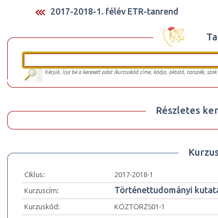
2017-2018-1. félév ETR-tanrend
Ta
Kérjük, írja be a keresett adat (kurzuskód címe, kódja, oktató, tanszék, szak
Részletes ker
Kurzu
Ciklus:
2017-2018-1
Történettudományi kutat
Kurzuscím:
Kurzuskód:
KÖZTÖRZS01-1