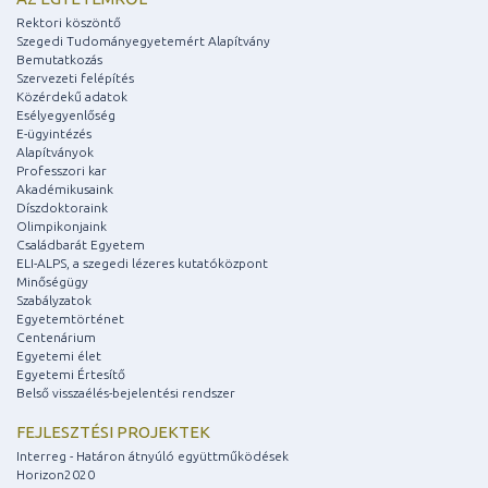
Rektori köszöntő
Szegedi Tudományegyetemért Alapítvány
Bemutatkozás
Szervezeti felépítés
Közérdekű adatok
Esélyegyenlőség
E-ügyintézés
Alapítványok
Professzori kar
Akadémikusaink
Díszdoktoraink
Olimpikonjaink
Családbarát Egyetem
ELI-ALPS, a szegedi lézeres kutatóközpont
Minőségügy
Szabályzatok
Egyetemtörténet
Centenárium
Egyetemi élet
Egyetemi Értesítő
Belső visszaélés-bejelentési rendszer
FEJLESZTÉSI PROJEKTEK
Interreg - Határon átnyúló együttműködések
Horizon2020