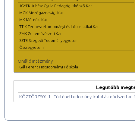
JGYPK Juhász Gyula Pedagógusképző Kar
MGK Mezőgazdasági Kar
MK Mérnöki Kar
TTIK Természettudományi és Informatikai Kar
ZMK Zeneművészeti Kar
SZTE Szegedi Tudományegyetem
Összegyetemi
Önálló intézmény
Gál Ferenc Hittudományi Főiskola
Legutóbb megte
KÖZTÖRZS01-1 - Történettudományi kutatásmódszertan és