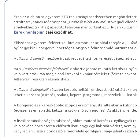
Ezen az oldalon az egyetem ETR tanulmányi rendszerében meghirdetett k
áttöltésre, ennek időpontját az „
Utolsó frissítés dátuma
” szövegnél ellenőr
amelyekhez (akikhez) az adott félévben már történt az ETR-ben kurzushi
karok honlapján
tájékozódhat.
Először az egyetemi félévet kell kiválasztania, ez az oldal tetején a „
… félé
nyílhegyekkel lépegetve lehetséges. Magán a feliraton való kattintás az old
A „
Tanrendi kereső
” mezőbe írt szöveggel általános keresést végezhet egy
Ha a „
Részletes keresési feltételek
” dobozt a jobbra mutató kettős >> nyílh
való kattintás után megjelenő listákból a kívánt tételeket (feltételenként
feltételek
” rész után ellenőrizheti.
A „
Tanrendi böngésző
” részben keresés nélkül, rendezett listákat áttekin
lehet elkezdeni (oktatók, szakok, képzési programok, tanszékek, ill. karok
A böngésző és a kereső többoszlopos eredménylistái általában a különböz
(egyszer az emelkedő, kétszer a csökkenő sorrendhez). Az aktuális rendez
A listák sorainak a végén található jobbra mutató kettős >> nyílhegyek r
való továbblépés esetén előfordulhat, hogy egy link már védett, nem nyi
vagy lépjen vissza a böngészője megfelelő gombjával, vagy jelentkezzen be