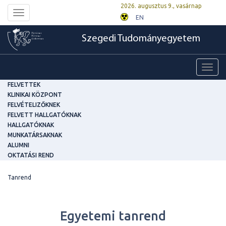
2026. augusztus 9., vasárnap
Toggle
EN
navigation
Szegedi Tudományegyetem
Toggl
navig
FELVETTEK
KLINIKAI KÖZPONT
FELVÉTELIZŐKNEK
FELVETT HALLGATÓKNAK
HALLGATÓKNAK
MUNKATÁRSAKNAK
ALUMNI
OKTATÁSI REND
Tanrend
Egyetemi tanrend