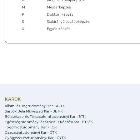
M
Mesterképzés
P
Doktori képzés
S
Szakirányú továbbképzés
X
Egyéb képzés
KAROK
Állam- és Jogtudományi Kar - ÁJTK
Bartók Béla Művészeti Kar - BBMK
Bölcsészet- és Társadalomtudományi Kar - BTK
Egészségtudományi és Szociális Képzési Kar - ETSZK
Fogorvostudományi Kar - FOK
Gazdaságtudományi Kar - GTK
Gyógyszerésztudományi Kar - GYTK