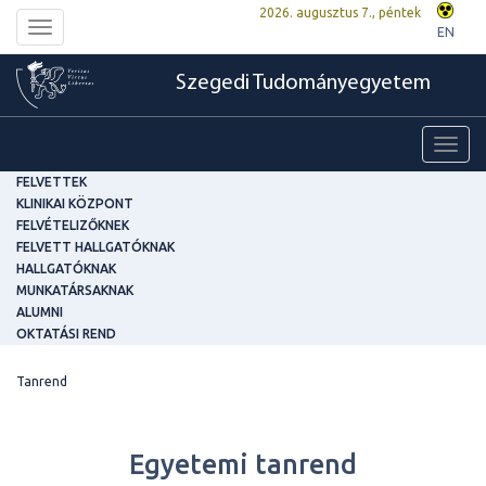
2026. augusztus 7., péntek
Toggle
EN
navigation
Szegedi Tudományegyetem
Toggl
navig
FELVETTEK
KLINIKAI KÖZPONT
FELVÉTELIZŐKNEK
FELVETT HALLGATÓKNAK
HALLGATÓKNAK
MUNKATÁRSAKNAK
ALUMNI
OKTATÁSI REND
Tanrend
Egyetemi tanrend