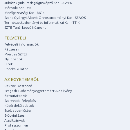
Juhász Gyula Pedagógusképző Kar - JGYPK
Mérnöki Kar - MK
Mezőgazdasági Kar - MGK
Szent-Györgyi Albert Orvostudományi Kar - SZAOK
Természettudományi és Informatikai Kar - TTIK
SZTE Tanárképző Központ
FELVÉTELI
Felvételi információk
Képzések
Miért az SZTE?
Nyílt napok
Hírek
Pontkalkulátor
AZ EGYETEMRŐL
Rektori köszöntő
Szegedi Tudományegyetemért Alapítvány
Bemutatkozás
Szervezeti felépítés
Közérdekű adatok
Esélyegyenlőség
E-ügyintézés
Alapítványok
Professzori kar