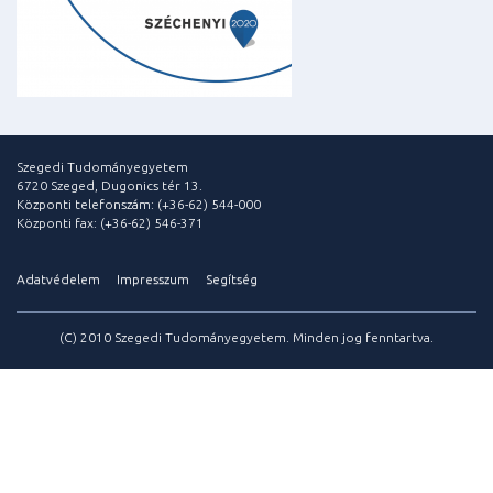
Szegedi Tudományegyetem
6720 Szeged, Dugonics tér 13.
Központi telefonszám: (+36-62) 544-000
Központi fax: (+36-62) 546-371
Adatvédelem
Impresszum
Segítség
(C) 2010 Szegedi Tudományegyetem. Minden jog fenntartva.