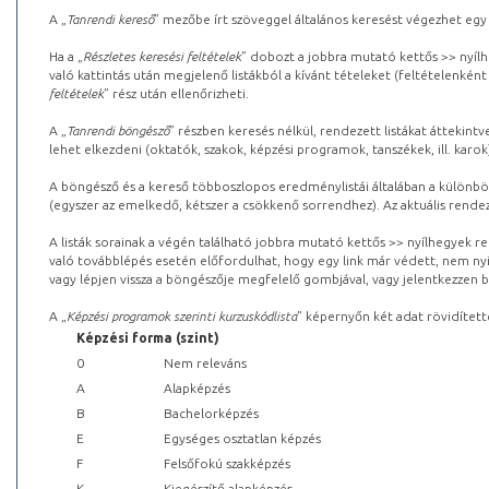
A „
Tanrendi kereső
” mezőbe írt szöveggel általános keresést végezhet egy
Ha a „
Részletes keresési feltételek
” dobozt a jobbra mutató kettős >> nyílh
való kattintás után megjelenő listákból a kívánt tételeket (feltételenként
feltételek
” rész után ellenőrizheti.
A „
Tanrendi böngésző
” részben keresés nélkül, rendezett listákat áttekin
lehet elkezdeni (oktatók, szakok, képzési programok, tanszékek, ill. karok
A böngésző és a kereső többoszlopos eredménylistái általában a különböz
(egyszer az emelkedő, kétszer a csökkenő sorrendhez). Az aktuális rendez
A listák sorainak a végén található jobbra mutató kettős >> nyílhegyek r
való továbblépés esetén előfordulhat, hogy egy link már védett, nem nyi
vagy lépjen vissza a böngészője megfelelő gombjával, vagy jelentkezzen be
A „
Képzési programok szerinti kurzuskódlista
” képernyőn két adat rövidített
Képzési forma (szint)
0
Nem releváns
A
Alapképzés
B
Bachelorképzés
E
Egységes osztatlan képzés
F
Felsőfokú szakképzés
K
Kiegészítő alapképzés