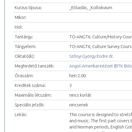
Kurzus típusa:
_Előadás, _Kollokvium
Mikor:
Hol:
Tantárgy:
TO-ANGT6, Culture/History Cour
Tárgyelem:
TO-ANGT6, Culture Survey Cours
Oktató(k):
Szőnyi György Endre dr.
Meghirdető tanszék:
Angol-Amerikai Intézet
(
BTK Böl
Óraszám:
heti 2.00
Kreditek száma:
3
Maximális létszám:
nincs korlát
Speciális jelzők:
nincsenek
Leírás:
This course is designed to stretc
and music. The first part cover
and Norman periods, English Goth