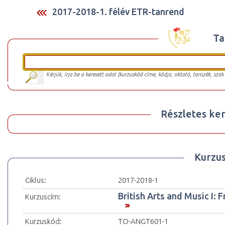
2017-2018-1. félév ETR-tanrend
Ta
Kérjük, írja be a keresett adat (kurzuskód címe, kódja, oktató, tanszék, szak
Részletes ker
Kurzu
Ciklus:
2017-2018-1
British Arts and Music I:
Kurzuscím:
Kurzuskód:
TO-ANGT601-1