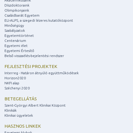
Akadémikusaink
Díszdoktoraink
Olimpikonjaink
Családbarát Egyetem
ELI-ALPS, a szegedi lézeres kutatóközpont
Minőségügy
Szabályzatok
Egyetemtörténet
Centenárium
Egyetemi élet
Egyetemi Értesítő
Belső visszaélés-bejelentési rendszer
FEJLESZTÉSI PROJEKTEK
Interreg - Határon átnyúló együttműködések
Horizon2020
NKFI alap
Széchenyi 2020
BETEGELLÁTÁS
Szent-Györgyi Albert Klinikai Központ
Klinikák
Klinikai ügyeletek
HASZNOS LINKEK
Egyetemi klubok