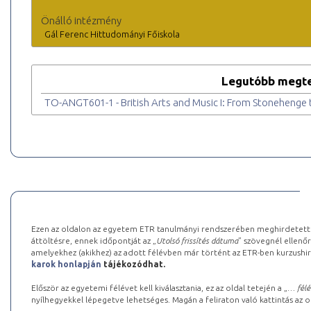
Önálló intézmény
Gál Ferenc Hittudományi Főiskola
Legutóbb megte
TO-ANGT601-1 - British Arts and Music I: From Stonehenge
Ezen az oldalon az egyetem ETR tanulmányi rendszerében meghirdetett k
áttöltésre, ennek időpontját az „
Utolsó frissítés dátuma
” szövegnél ellenőr
amelyekhez (akikhez) az adott félévben már történt az ETR-ben kurzushi
karok honlapján
tájékozódhat.
Először az egyetemi félévet kell kiválasztania, ez az oldal tetején a „
… félé
nyílhegyekkel lépegetve lehetséges. Magán a feliraton való kattintás az old