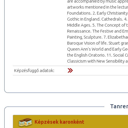
are accompanied by music appreci
artworks mentioned in the lectur
Foundations. 2. Early Christiani
Gothic in England. Cathedrals. 4.
Middle Ages. 5. The Concept of t
Renaissance. The Festive and Em
Painting, Sculpture. 7. Elizabet
Baroque Vision of life. Stuart gra
Queen Ann's World and Early Geo
the English Oratorio. 11. Social 
Classicism with New Sensibility
Képzésfüggő adatok:
Tanre
Képzések karonként