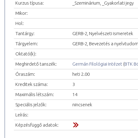
Kurzus típusa:
_Szeminárium, _Gyakorlati jegy
Mikor:
Hol:
Tantárgy:
GERB-2, Nyelvészeti ismeretek
Tárgyelem:
GERB-2, Bevezetés a nyelvtudo
Oktató(k):
Meghirdető tanszék:
Germán Filológiai Intézet
(
BTK Bö
Óraszám:
heti 2.00
Kreditek száma:
3
Maximális létszám:
14
Speciális jelzők:
nincsenek
Leírás:
Képzésfüggő adatok: