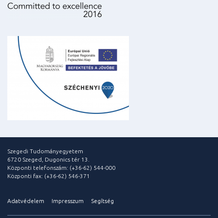
Szegedi Tudományegyetem
6720 Szeged, Dugonics tér 13.
Központi telefonszám: (+36-62) 544-000
Központi fax: (+36-62) 546-371
Adatvédelem
Impresszum
Segítség