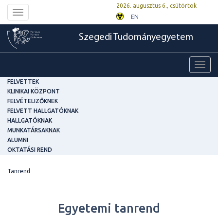
2026. augusztus 6., csütörtök
Toggle
EN
navigation
Szegedi Tudományegyetem
Toggl
navig
FELVETTEK
KLINIKAI KÖZPONT
FELVÉTELIZŐKNEK
FELVETT HALLGATÓKNAK
HALLGATÓKNAK
MUNKATÁRSAKNAK
ALUMNI
OKTATÁSI REND
Tanrend
Egyetemi tanrend