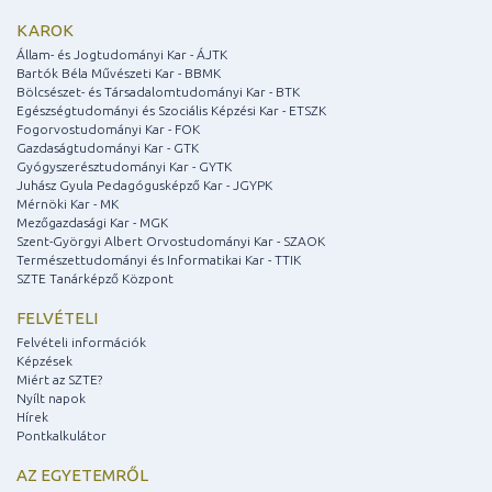
KAROK
Állam- és Jogtudományi Kar - ÁJTK
Bartók Béla Művészeti Kar - BBMK
Bölcsészet- és Társadalomtudományi Kar - BTK
Egészségtudományi és Szociális Képzési Kar - ETSZK
Fogorvostudományi Kar - FOK
Gazdaságtudományi Kar - GTK
Gyógyszerésztudományi Kar - GYTK
Juhász Gyula Pedagógusképző Kar - JGYPK
Mérnöki Kar - MK
Mezőgazdasági Kar - MGK
Szent-Györgyi Albert Orvostudományi Kar - SZAOK
Természettudományi és Informatikai Kar - TTIK
SZTE Tanárképző Központ
FELVÉTELI
Felvételi információk
Képzések
Miért az SZTE?
Nyílt napok
Hírek
Pontkalkulátor
AZ EGYETEMRŐL