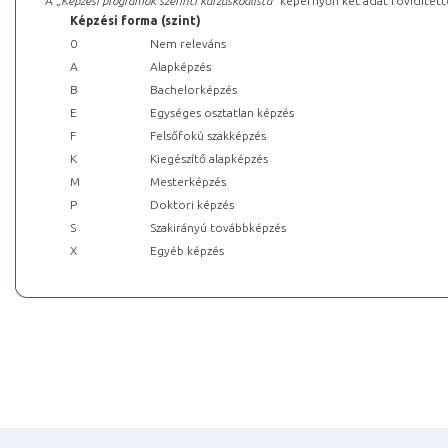
A „
Képzési programok szerinti kurzuskódlista
” képernyőn két adat rövidített
Képzési forma (szint)
0
Nem releváns
A
Alapképzés
B
Bachelorképzés
E
Egységes osztatlan képzés
F
Felsőfokú szakképzés
K
Kiegészítő alapképzés
M
Mesterképzés
P
Doktori képzés
S
Szakirányú továbbképzés
X
Egyéb képzés