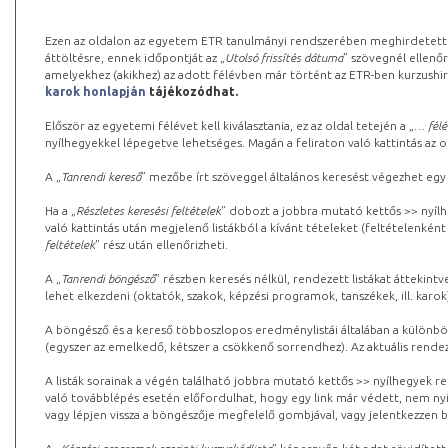
Ezen az oldalon az egyetem ETR tanulmányi rendszerében meghirdetett k
áttöltésre, ennek időpontját az „
Utolsó frissítés dátuma
” szövegnél ellenőr
amelyekhez (akikhez) az adott félévben már történt az ETR-ben kurzushi
karok honlapján
tájékozódhat.
Először az egyetemi félévet kell kiválasztania, ez az oldal tetején a „
… félé
nyílhegyekkel lépegetve lehetséges. Magán a feliraton való kattintás az old
A „
Tanrendi kereső
” mezőbe írt szöveggel általános keresést végezhet egy
Ha a „
Részletes keresési feltételek
” dobozt a jobbra mutató kettős >> nyílh
való kattintás után megjelenő listákból a kívánt tételeket (feltételenként
feltételek
” rész után ellenőrizheti.
A „
Tanrendi böngésző
” részben keresés nélkül, rendezett listákat áttekin
lehet elkezdeni (oktatók, szakok, képzési programok, tanszékek, ill. karok
A böngésző és a kereső többoszlopos eredménylistái általában a különböz
(egyszer az emelkedő, kétszer a csökkenő sorrendhez). Az aktuális rendez
A listák sorainak a végén található jobbra mutató kettős >> nyílhegyek r
való továbblépés esetén előfordulhat, hogy egy link már védett, nem nyi
vagy lépjen vissza a böngészője megfelelő gombjával, vagy jelentkezzen be