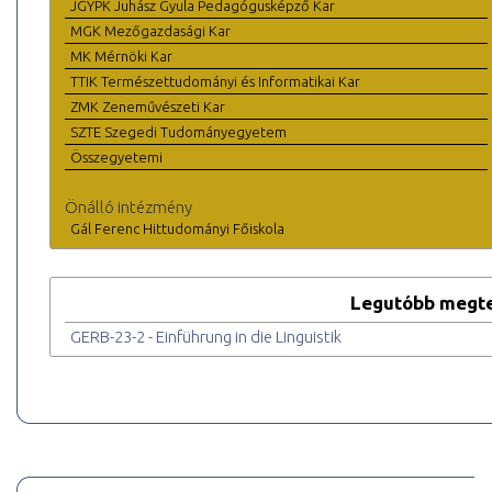
JGYPK Juhász Gyula Pedagógusképző Kar
MGK Mezőgazdasági Kar
MK Mérnöki Kar
TTIK Természettudományi és Informatikai Kar
ZMK Zeneművészeti Kar
SZTE Szegedi Tudományegyetem
Összegyetemi
Önálló intézmény
Gál Ferenc Hittudományi Főiskola
Legutóbb megte
GERB-23-2 - Einführung in die Linguistik