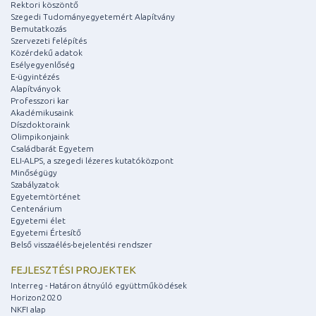
Rektori köszöntő
Szegedi Tudományegyetemért Alapítvány
Bemutatkozás
Szervezeti felépítés
Közérdekű adatok
Esélyegyenlőség
E-ügyintézés
Alapítványok
Professzori kar
Akadémikusaink
Díszdoktoraink
Olimpikonjaink
Családbarát Egyetem
ELI-ALPS, a szegedi lézeres kutatóközpont
Minőségügy
Szabályzatok
Egyetemtörténet
Centenárium
Egyetemi élet
Egyetemi Értesítő
Belső visszaélés-bejelentési rendszer
FEJLESZTÉSI PROJEKTEK
Interreg - Határon átnyúló együttműködések
Horizon2020
NKFI alap