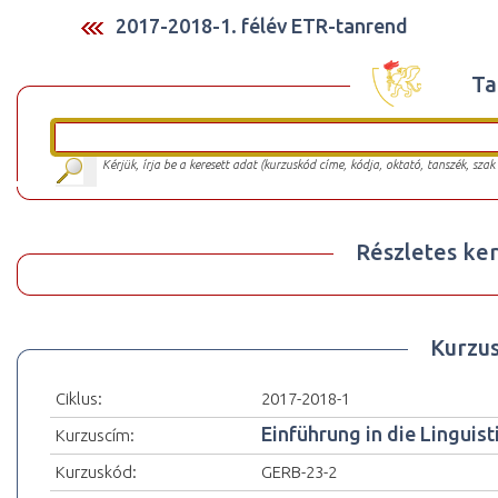
2017-2018-1. félév ETR-tanrend
Ta
Kérjük, írja be a keresett adat (kurzuskód címe, kódja, oktató, tanszék, szak
Részletes ker
Kurzu
Ciklus:
2017-2018-1
Einführung in die Linguist
Kurzuscím:
Kurzuskód:
GERB-23-2