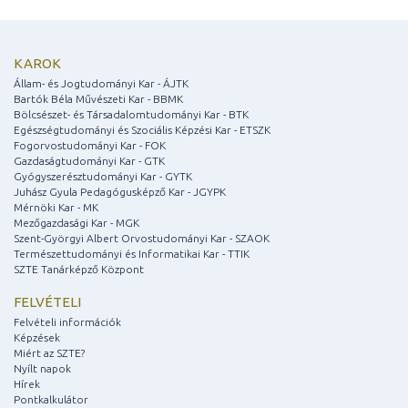
KAROK
Állam- és Jogtudományi Kar - ÁJTK
Bartók Béla Művészeti Kar - BBMK
Bölcsészet- és Társadalomtudományi Kar - BTK
Egészségtudományi és Szociális Képzési Kar - ETSZK
Fogorvostudományi Kar - FOK
Gazdaságtudományi Kar - GTK
Gyógyszerésztudományi Kar - GYTK
Juhász Gyula Pedagógusképző Kar - JGYPK
Mérnöki Kar - MK
Mezőgazdasági Kar - MGK
Szent-Györgyi Albert Orvostudományi Kar - SZAOK
Természettudományi és Informatikai Kar - TTIK
SZTE Tanárképző Központ
FELVÉTELI
Felvételi információk
Képzések
Miért az SZTE?
Nyílt napok
Hírek
Pontkalkulátor