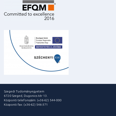
Szegedi Tudományegyetem
6720 Szeged, Dugonics tér 13.
Központi telefonszám: (+36-62) 544-000
Központi fax: (+36-62) 546-371