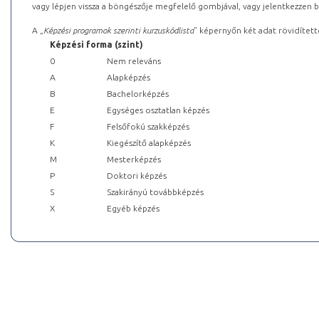
vagy lépjen vissza a böngészője megfelelő gombjával, vagy jelentkezzen be
A „
Képzési programok szerinti kurzuskódlista
” képernyőn két adat rövidített
Képzési forma (szint)
0
Nem releváns
A
Alapképzés
B
Bachelorképzés
E
Egységes osztatlan képzés
F
Felsőfokú szakképzés
K
Kiegészítő alapképzés
M
Mesterképzés
P
Doktori képzés
S
Szakirányú továbbképzés
X
Egyéb képzés