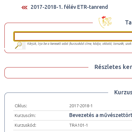
2017-2018-1. félév ETR-tanrend
Ta
Kérjük, írja be a keresett adat (kurzuskód címe, kódja, oktató, tanszék, szak
Részletes ker
Kurzu
Ciklus:
2017-2018-1
Bevezetés a művészettör
Kurzuscím:
Kurzuskód:
TRA101-1