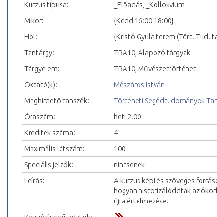
Kurzus típusa:
_Előadás, _Kollokvium
Mikor:
{Kedd 16:00-18:00}
Hol:
{Kristó Gyula terem (Tört. Tud. 
Tantárgy:
TRA10, Alapozó tárgyak
Tárgyelem:
TRA10, Művészettörténet
Oktató(k):
Mészáros István
Meghirdető tanszék:
Történeti Segédtudományok Ta
Óraszám:
heti 2.00
Kreditek száma:
4
Maximális létszám:
100
Speciális jelzők:
nincsenek
Leírás:
A kurzus képi és szöveges forrás
hogyan historizálóddtak az ókorb
újra értelmezése.
Képzésfüggő adatok: