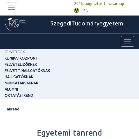
2026. augusztus 9., vasárnap
Toggle
EN
navigation
Szegedi Tudományegyetem
Toggl
navig
FELVETTEK
KLINIKAI KÖZPONT
FELVÉTELIZŐKNEK
FELVETT HALLGATÓKNAK
HALLGATÓKNAK
MUNKATÁRSAKNAK
ALUMNI
OKTATÁSI REND
Tanrend
Egyetemi tanrend