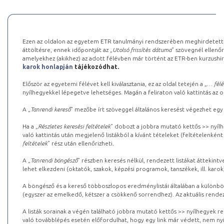
Ezen az oldalon az egyetem ETR tanulmányi rendszerében meghirdetett k
áttöltésre, ennek időpontját az „
Utolsó frissítés dátuma
” szövegnél ellenőr
amelyekhez (akikhez) az adott félévben már történt az ETR-ben kurzushi
karok honlapján
tájékozódhat.
Először az egyetemi félévet kell kiválasztania, ez az oldal tetején a „
… félé
nyílhegyekkel lépegetve lehetséges. Magán a feliraton való kattintás az old
A „
Tanrendi kereső
” mezőbe írt szöveggel általános keresést végezhet egy
Ha a „
Részletes keresési feltételek
” dobozt a jobbra mutató kettős >> nyílh
való kattintás után megjelenő listákból a kívánt tételeket (feltételenként
feltételek
” rész után ellenőrizheti.
A „
Tanrendi böngésző
” részben keresés nélkül, rendezett listákat áttekin
lehet elkezdeni (oktatók, szakok, képzési programok, tanszékek, ill. karok
A böngésző és a kereső többoszlopos eredménylistái általában a különböz
(egyszer az emelkedő, kétszer a csökkenő sorrendhez). Az aktuális rendez
A listák sorainak a végén található jobbra mutató kettős >> nyílhegyek r
való továbblépés esetén előfordulhat, hogy egy link már védett, nem nyi