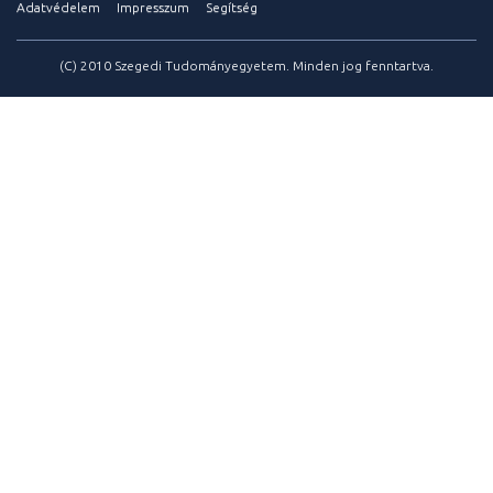
Adatvédelem
Impresszum
Segítség
(C) 2010 Szegedi Tudományegyetem. Minden jog fenntartva.