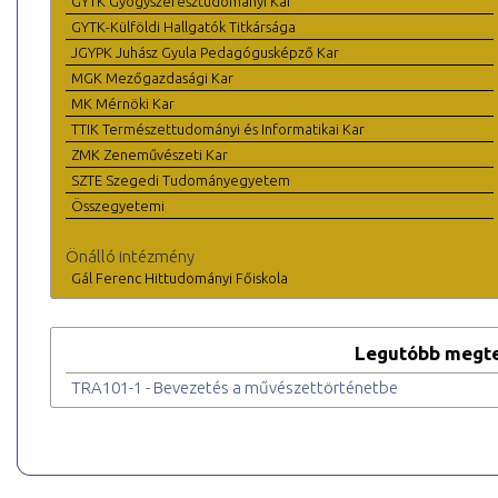
GYTK Gyógyszerésztudományi Kar
GYTK-Külföldi Hallgatók Titkársága
JGYPK Juhász Gyula Pedagógusképző Kar
MGK Mezőgazdasági Kar
MK Mérnöki Kar
TTIK Természettudományi és Informatikai Kar
ZMK Zeneművészeti Kar
SZTE Szegedi Tudományegyetem
Összegyetemi
Önálló intézmény
Gál Ferenc Hittudományi Főiskola
Legutóbb megte
TRA101-1 - Bevezetés a művészettörténetbe