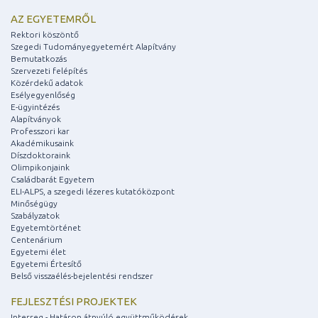
AZ EGYETEMRŐL
Rektori köszöntő
Szegedi Tudományegyetemért Alapítvány
Bemutatkozás
Szervezeti felépítés
Közérdekű adatok
Esélyegyenlőség
E-ügyintézés
Alapítványok
Professzori kar
Akadémikusaink
Díszdoktoraink
Olimpikonjaink
Családbarát Egyetem
ELI-ALPS, a szegedi lézeres kutatóközpont
Minőségügy
Szabályzatok
Egyetemtörténet
Centenárium
Egyetemi élet
Egyetemi Értesítő
Belső visszaélés-bejelentési rendszer
FEJLESZTÉSI PROJEKTEK
Interreg - Határon átnyúló együttműködések