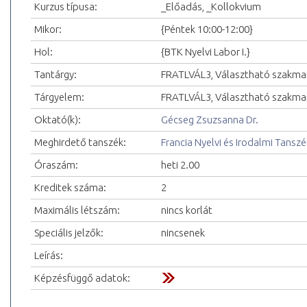
Kurzus típusa:
_Előadás, _Kollokvium
Mikor:
{Péntek 10:00-12:00}
Hol:
{BTK Nyelvi Labor I.}
Tantárgy:
FRATLVÁL3, Választható szakmai
Tárgyelem:
FRATLVÁL3, Választható szakmai 
Oktató(k):
Gécseg Zsuzsanna Dr.
Meghirdető tanszék:
Francia Nyelvi és Irodalmi Tanszé
Óraszám:
heti 2.00
Kreditek száma:
2
Maximális létszám:
nincs korlát
Speciális jelzők:
nincsenek
Leírás:
Képzésfüggő adatok: