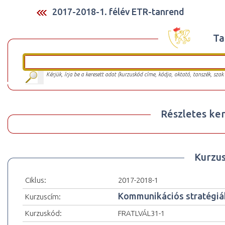
2017-2018-1. félév ETR-tanrend
Ta
Kérjük, írja be a keresett adat (kurzuskód címe, kódja, oktató, tanszék, szak
Részletes ker
Kurzu
Ciklus:
2017-2018-1
Kommunikációs stratégiák
Kurzuscím:
Kurzuskód:
FRATLVÁL31-1