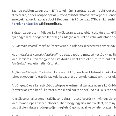
Ezen az oldalon az egyetem ETR tanulmányi rendszerében meghirdetett k
áttöltésre, ennek időpontját az „
Utolsó frissítés dátuma
” szövegnél ellenőr
amelyekhez (akikhez) az adott félévben már történt az ETR-ben kurzushi
karok honlapján
tájékozódhat.
Először az egyetemi félévet kell kiválasztania, ez az oldal tetején a „
… félé
nyílhegyekkel lépegetve lehetséges. Magán a feliraton való kattintás az old
A „
Tanrendi kereső
” mezőbe írt szöveggel általános keresést végezhet egy
Ha a „
Részletes keresési feltételek
” dobozt a jobbra mutató kettős >> nyílh
való kattintás után megjelenő listákból a kívánt tételeket (feltételenként
feltételek
” rész után ellenőrizheti.
A „
Tanrendi böngésző
” részben keresés nélkül, rendezett listákat áttekin
lehet elkezdeni (oktatók, szakok, képzési programok, tanszékek, ill. karok
A böngésző és a kereső többoszlopos eredménylistái általában a különböz
(egyszer az emelkedő, kétszer a csökkenő sorrendhez). Az aktuális rendez
A listák sorainak a végén található jobbra mutató kettős >> nyílhegyek r
való továbblépés esetén előfordulhat, hogy egy link már védett, nem nyi
vagy lépjen vissza a böngészője megfelelő gombjával, vagy jelentkezzen be