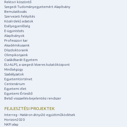
Rektori köszöntő
Szegedi Tudományegyetemért Alapítvány
Bemutatkozás
Szervezeti felépítés
Közérdekű adatok
Esélyegyenlőség
E-ügyintézés
Alapítványok
Professzori kar
Akadémikusaink
Díszdoktoraink
Olimpikonjaink
Családbarát Egyetem
ELI-ALPS, a szegedi lézeres kutatóközpont
Minőségügy
Szabályzatok
Egyetemtörténet
Centenárium
Egyetemi élet
Egyetemi Értesítő
Belső visszaélés-bejelentési rendszer
FEJLESZTÉSI PROJEKTEK
Interreg - Határon átnyúló együttműködések
Horizon2020
NKFI alap