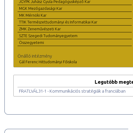
JGYPK Juhász Gyula Pedagógusképző Kar
MGK Mezőgazdasági Kar
MK Mérnöki Kar
TTIK Természettudományi és Informatikai Kar
ZMK Zeneművészeti Kar
SZTE Szegedi Tudományegyetem
Összegyetemi
Önálló intézmény
Gál Ferenc Hittudományi Főiskola
Legutóbb megte
FRATLVÁL31-1 - Kommunikációs stratégiák a franciában