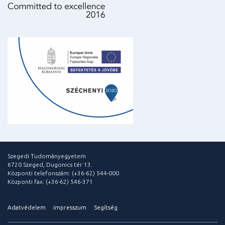
Szegedi Tudományegyetem
6720 Szeged, Dugonics tér 13.
Központi telefonszám: (+36-62) 544-000
Központi fax: (+36-62) 546-371
Adatvédelem
Impresszum
Segítség