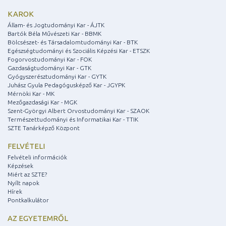
KAROK
Állam- és Jogtudományi Kar - ÁJTK
Bartók Béla Művészeti Kar - BBMK
Bölcsészet- és Társadalomtudományi Kar - BTK
Egészségtudományi és Szociális Képzési Kar - ETSZK
Fogorvostudományi Kar - FOK
Gazdaságtudományi Kar - GTK
Gyógyszerésztudományi Kar - GYTK
Juhász Gyula Pedagógusképző Kar - JGYPK
Mérnöki Kar - MK
Mezőgazdasági Kar - MGK
Szent-Györgyi Albert Orvostudományi Kar - SZAOK
Természettudományi és Informatikai Kar - TTIK
SZTE Tanárképző Központ
FELVÉTELI
Felvételi információk
Képzések
Miért az SZTE?
Nyílt napok
Hírek
Pontkalkulátor
AZ EGYETEMRŐL