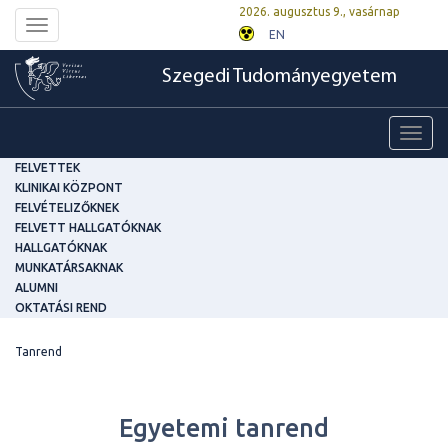
2026. augusztus 9., vasárnap
Toggle
EN
navigation
Szegedi Tudományegyetem
Toggl
navig
FELVETTEK
KLINIKAI KÖZPONT
FELVÉTELIZŐKNEK
FELVETT HALLGATÓKNAK
HALLGATÓKNAK
MUNKATÁRSAKNAK
ALUMNI
OKTATÁSI REND
Tanrend
Egyetemi tanrend