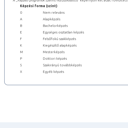
A „
Képzési programok szerinti kurzuskódlista
” képernyőn két adat rövidített
Képzési forma (szint)
0
Nem releváns
A
Alapképzés
B
Bachelorképzés
E
Egységes osztatlan képzés
F
Felsőfokú szakképzés
K
Kiegészítő alapképzés
M
Mesterképzés
P
Doktori képzés
S
Szakirányú továbbképzés
X
Egyéb képzés