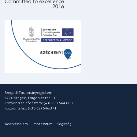
Szegedi Tudományegyetem
6720 Szeged, Dugonics tér 13.
Központi telefonszám: (+36-62) 544-000
Központi fax: (+36-62) 546-371
Adatvédelem
Impresszum
Segítség