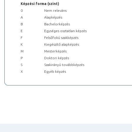
Képzési forma (szint)
0
Nem releváns
A
Alapképzés
B
Bachelorképzés
E
Egységes osztatlan képzés
F
Felsőfokú szakképzés
K
Kiegészítő alapképzés
M
Mesterképzés
P
Doktori képzés
S
Szakirányú továbbképzés
X
Egyéb képzés