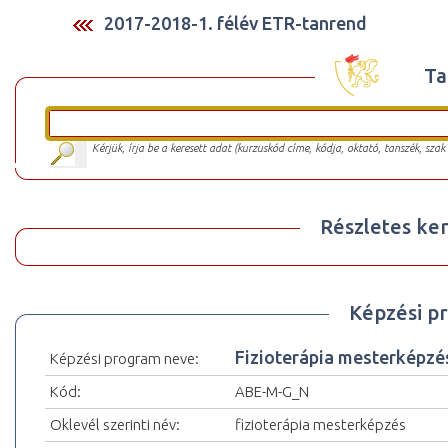
2017-2018-1. félév ETR-tanrend
Ta
Kérjük, írja be a keresett adat (kurzuskód címe, kódja, oktató, tanszék, szak
Részletes ker
Képzési p
Fizioterápia mesterképz
Képzési program neve:
Kód:
ABE-M-G_N
Oklevél szerinti név:
fizioterápia mesterképzés