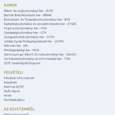
KAROK
Állam- és Jogtudományi Kar - ÁJTK
Bartók Béla Művészeti Kar - BBMK
Bölcsészet- és Társadalomtudományi Kar - BTK
Egészségtudományi és Szociális Képzési Kar - ETSZK
Fogorvostudományi Kar - FOK
Gazdaságtudományi Kar - GTK
Gyógyszerésztudományi Kar - GYTK
Juhász Gyula Pedagógusképző Kar - JGYPK
Mérnöki Kar - MK
Mezőgazdasági Kar - MGK
Szent-Györgyi Albert Orvostudományi Kar - SZAOK
Természettudományi és Informatikai Kar - TTIK
SZTE Tanárképző Központ
FELVÉTELI
Felvételi információk
Képzések
Miért az SZTE?
Nyílt napok
Hírek
Pontkalkulátor
AZ EGYETEMRŐL
Rektori köszöntő