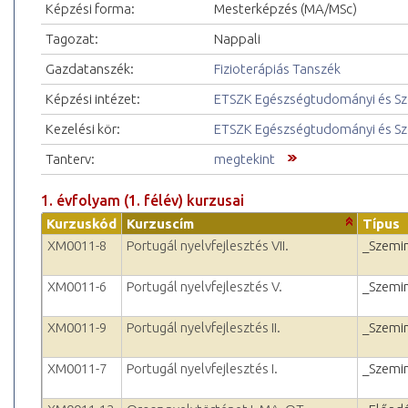
Képzési forma:
Mesterképzés (MA/MSc)
Tagozat:
Nappali
Gazdatanszék:
Fizioterápiás Tanszék
Képzési intézet:
ETSZK Egészségtudományi és Szo
Kezelési kör:
ETSZK Egészségtudományi és Szo
Tanterv:
megtekint
1. évfolyam (1. félév) kurzusai
Kurzuskód
Kurzuscím
Típus
XM0011-8
Portugál nyelvfejlesztés VII.
_Szemi
XM0011-6
Portugál nyelvfejlesztés V.
_Szemi
XM0011-9
Portugál nyelvfejlesztés II.
_Szemi
XM0011-7
Portugál nyelvfejlesztés I.
_Szemi