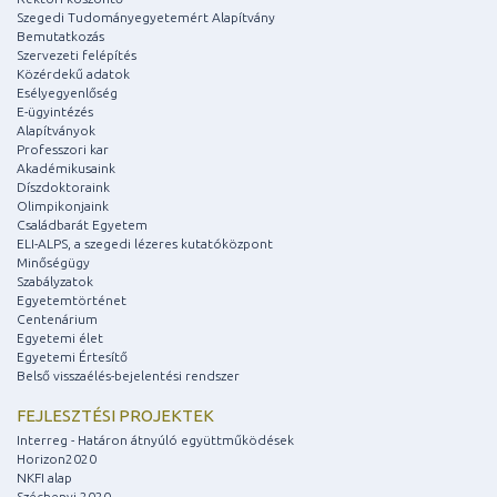
Szegedi Tudományegyetemért Alapítvány
Bemutatkozás
Szervezeti felépítés
Közérdekű adatok
Esélyegyenlőség
E-ügyintézés
Alapítványok
Professzori kar
Akadémikusaink
Díszdoktoraink
Olimpikonjaink
Családbarát Egyetem
ELI-ALPS, a szegedi lézeres kutatóközpont
Minőségügy
Szabályzatok
Egyetemtörténet
Centenárium
Egyetemi élet
Egyetemi Értesítő
Belső visszaélés-bejelentési rendszer
FEJLESZTÉSI PROJEKTEK
Interreg - Határon átnyúló együttműködések
Horizon2020
NKFI alap
Széchenyi 2020