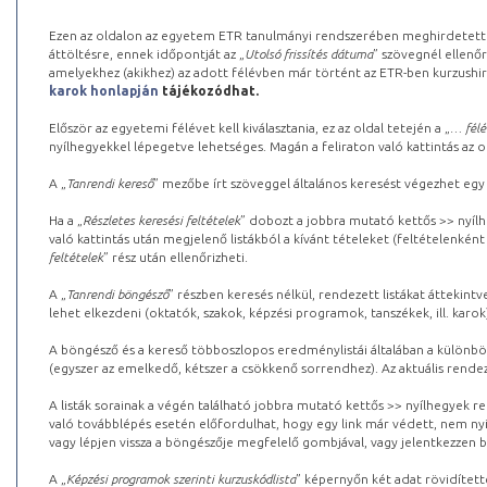
Ezen az oldalon az egyetem ETR tanulmányi rendszerében meghirdetett k
áttöltésre, ennek időpontját az „
Utolsó frissítés dátuma
” szövegnél ellenőr
amelyekhez (akikhez) az adott félévben már történt az ETR-ben kurzushi
karok honlapján
tájékozódhat.
Először az egyetemi félévet kell kiválasztania, ez az oldal tetején a „
… félé
nyílhegyekkel lépegetve lehetséges. Magán a feliraton való kattintás az old
A „
Tanrendi kereső
” mezőbe írt szöveggel általános keresést végezhet egy
Ha a „
Részletes keresési feltételek
” dobozt a jobbra mutató kettős >> nyílh
való kattintás után megjelenő listákból a kívánt tételeket (feltételenként
feltételek
” rész után ellenőrizheti.
A „
Tanrendi böngésző
” részben keresés nélkül, rendezett listákat áttekin
lehet elkezdeni (oktatók, szakok, képzési programok, tanszékek, ill. karok
A böngésző és a kereső többoszlopos eredménylistái általában a különböz
(egyszer az emelkedő, kétszer a csökkenő sorrendhez). Az aktuális rendez
A listák sorainak a végén található jobbra mutató kettős >> nyílhegyek r
való továbblépés esetén előfordulhat, hogy egy link már védett, nem nyi
vagy lépjen vissza a böngészője megfelelő gombjával, vagy jelentkezzen be
A „
Képzési programok szerinti kurzuskódlista
” képernyőn két adat rövidített