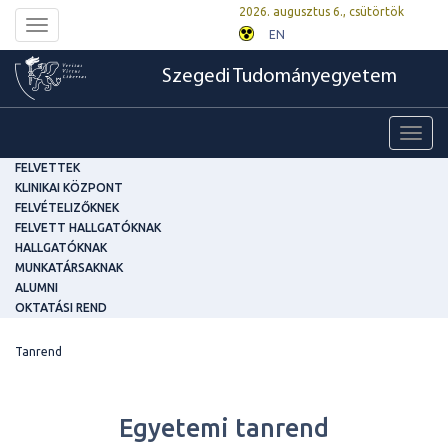
2026. augusztus 6., csütörtök
Toggle
EN
navigation
Szegedi Tudományegyetem
Toggl
navig
FELVETTEK
KLINIKAI KÖZPONT
FELVÉTELIZŐKNEK
FELVETT HALLGATÓKNAK
HALLGATÓKNAK
MUNKATÁRSAKNAK
ALUMNI
OKTATÁSI REND
Tanrend
Egyetemi tanrend