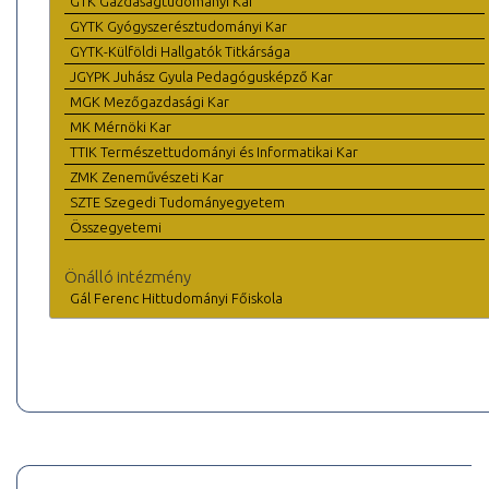
GTK Gazdaságtudományi Kar
GYTK Gyógyszerésztudományi Kar
GYTK-Külföldi Hallgatók Titkársága
JGYPK Juhász Gyula Pedagógusképző Kar
MGK Mezőgazdasági Kar
MK Mérnöki Kar
TTIK Természettudományi és Informatikai Kar
ZMK Zeneművészeti Kar
SZTE Szegedi Tudományegyetem
Összegyetemi
Önálló intézmény
Gál Ferenc Hittudományi Főiskola