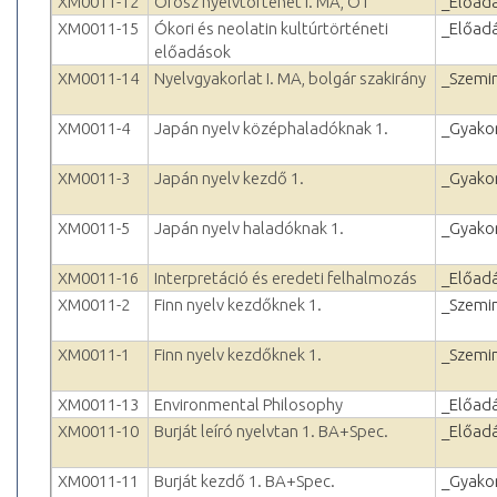
XM0011-12
Orosz nyelvtörténet I. MA, OT
_Előad
XM0011-15
Ókori és neolatin kultúrtörténeti
_Előad
előadások
XM0011-14
Nyelvgyakorlat I. MA, bolgár szakirány
_Szemi
XM0011-4
Japán nyelv középhaladóknak 1.
_Gyakor
XM0011-3
Japán nyelv kezdő 1.
_Gyakor
XM0011-5
Japán nyelv haladóknak 1.
_Gyakor
XM0011-16
Interpretáció és eredeti felhalmozás
_Előad
XM0011-2
Finn nyelv kezdőknek 1.
_Szemi
XM0011-1
Finn nyelv kezdőknek 1.
_Szemi
XM0011-13
Environmental Philosophy
_Előad
XM0011-10
Burját leíró nyelvtan 1. BA+Spec.
_Előad
XM0011-11
Burját kezdő 1. BA+Spec.
_Gyakor