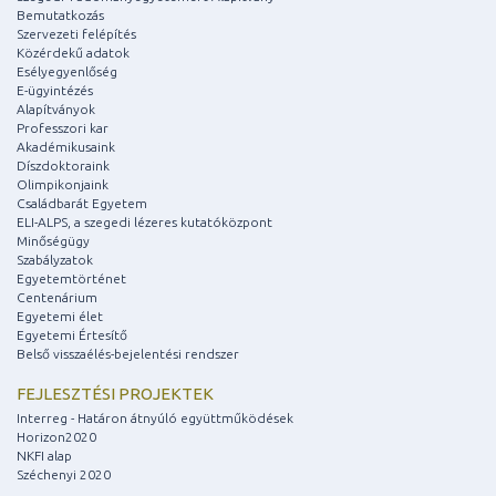
Bemutatkozás
Szervezeti felépítés
Közérdekű adatok
Esélyegyenlőség
E-ügyintézés
Alapítványok
Professzori kar
Akadémikusaink
Díszdoktoraink
Olimpikonjaink
Családbarát Egyetem
ELI-ALPS, a szegedi lézeres kutatóközpont
Minőségügy
Szabályzatok
Egyetemtörténet
Centenárium
Egyetemi élet
Egyetemi Értesítő
Belső visszaélés-bejelentési rendszer
FEJLESZTÉSI PROJEKTEK
Interreg - Határon átnyúló együttműködések
Horizon2020
NKFI alap
Széchenyi 2020