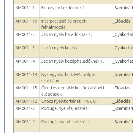
XM0011-1
Finn nyelv kezdőknek 1.
_Szeminár
XM0011-16
Interpretáció és eredeti
_Előadás
felhalmozás
XM0011-5
Japán nyelv haladóknak 1.
_Gyakorla
XM0011-3
Japán nyelv kezdő 1.
_Gyakorla
XM0011-4
Japán nyelv középhaladóknak 1.
_Gyakorla
XM0011-14
Nyelvgyakorlat I. MA, bolgár
_Szeminár
szakirány
XM0011-15
Ókori és neolatin kultúrtörténeti
_Előadás
előadások
XM0011-12
Orosz nyelvtörténet I. MA, OT
_Előadás
XM0011-7
Portugál nyelvfejlesztés I.
_Szeminár
XM0011-9
Portugál nyelvfejlesztés II.
_Szeminár