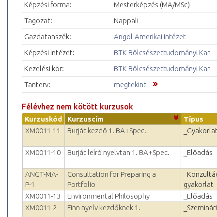
Képzési forma:
Mesterképzés (MA/MSc)
Tagozat:
Nappali
Gazdatanszék:
Angol-Amerikai Intézet
Képzési intézet:
BTK Bölcsészettudományi Kar
Kezelési kör:
BTK Bölcsészettudományi Kar
Tanterv:
megtekint
Félévhez nem kötött kurzusok
Kurzuskód
Kurzuscím
Típus
XM0011-11
Burját kezdő 1. BA+Spec.
_Gyakorla
XM0011-10
Burját leíró nyelvtan 1. BA+Spec.
_Előadás
ANGT-MA-
Consultation for Preparing a
_Konzultá
P-1
Portfolio
gyakorlat
XM0011-13
Environmental Philosophy
_Előadás
XM0011-2
Finn nyelv kezdőknek 1.
_Szeminár