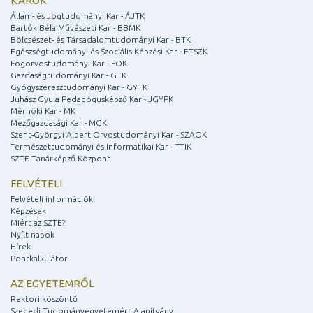
KAROK
Állam- és Jogtudományi Kar - ÁJTK
Bartók Béla Művészeti Kar - BBMK
Bölcsészet- és Társadalomtudományi Kar - BTK
Egészségtudományi és Szociális Képzési Kar - ETSZK
Fogorvostudományi Kar - FOK
Gazdaságtudományi Kar - GTK
Gyógyszerésztudományi Kar - GYTK
Juhász Gyula Pedagógusképző Kar - JGYPK
Mérnöki Kar - MK
Mezőgazdasági Kar - MGK
Szent-Györgyi Albert Orvostudományi Kar - SZAOK
Természettudományi és Informatikai Kar - TTIK
SZTE Tanárképző Központ
FELVÉTELI
Felvételi információk
Képzések
Miért az SZTE?
Nyílt napok
Hírek
Pontkalkulátor
AZ EGYETEMRŐL
Rektori köszöntő
Szegedi Tudományegyetemért Alapítvány