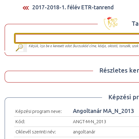
2017-2018-1. félév ETR-tanrend
Ta
Kérjük, írja be a keresett adat (kurzuskód címe, kódja, oktató, tanszék, szak
Részletes ker
Képzési p
Angoltanár MA_N_2013
Képzési program neve:
Kód:
ANGT-M-N_2013
Oklevél szerinti név:
angoltanár