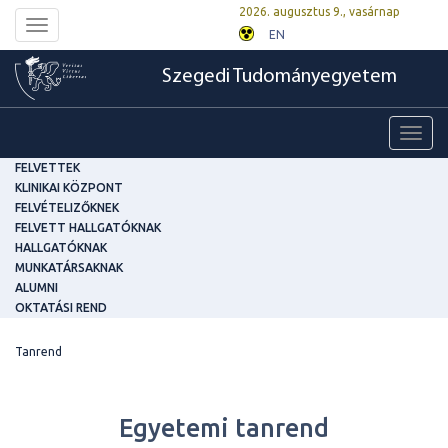
2026. augusztus 9., vasárnap
Toggle
EN
navigation
Szegedi Tudományegyetem
Toggl
navig
FELVETTEK
KLINIKAI KÖZPONT
FELVÉTELIZŐKNEK
FELVETT HALLGATÓKNAK
HALLGATÓKNAK
MUNKATÁRSAKNAK
ALUMNI
OKTATÁSI REND
Tanrend
Egyetemi tanrend