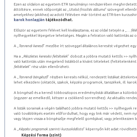
Ezen az oldalon az egyetem ETR tanulmányi rendszerében meghirdetett k
áttöltésre, ennek időpontját az „
Utolsó frissítés dátuma
” szövegnél ellenőr
amelyekhez (akikhez) az adott félévben már történt az ETR-ben kurzushi
karok honlapján
tájékozódhat.
Először az egyetemi félévet kell kiválasztania, ez az oldal tetején a „
… félé
nyílhegyekkel lépegetve lehetséges. Magán a feliraton való kattintás az old
A „
Tanrendi kereső
” mezőbe írt szöveggel általános keresést végezhet egy
Ha a „
Részletes keresési feltételek
” dobozt a jobbra mutató kettős >> nyílh
való kattintás után megjelenő listákból a kívánt tételeket (feltételenként
feltételek
” rész után ellenőrizheti.
A „
Tanrendi böngésző
” részben keresés nélkül, rendezett listákat áttekin
lehet elkezdeni (oktatók, szakok, képzési programok, tanszékek, ill. karok
A böngésző és a kereső többoszlopos eredménylistái általában a különböz
(egyszer az emelkedő, kétszer a csökkenő sorrendhez). Az aktuális rendez
A listák sorainak a végén található jobbra mutató kettős >> nyílhegyek r
való továbblépés esetén előfordulhat, hogy egy link már védett, nem nyi
vagy lépjen vissza a böngészője megfelelő gombjával, vagy jelentkezzen be
A „
Képzési programok szerinti kurzuskódlista
” képernyőn két adat rövidített
Képzési forma (szint)