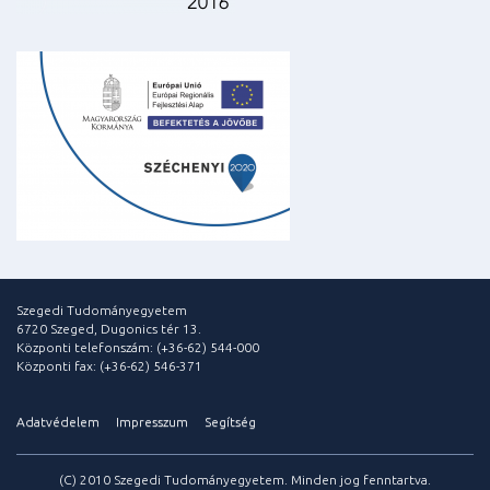
Szegedi Tudományegyetem
6720 Szeged, Dugonics tér 13.
Központi telefonszám: (+36-62) 544-000
Központi fax: (+36-62) 546-371
Adatvédelem
Impresszum
Segítség
(C) 2010 Szegedi Tudományegyetem. Minden jog fenntartva.