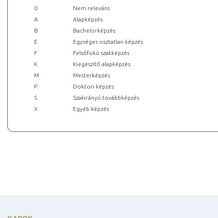
0
Nem releváns
A
Alapképzés
B
Bachelorképzés
E
Egységes osztatlan képzés
F
Felsőfokú szakképzés
K
Kiegészítő alapképzés
M
Mesterképzés
P
Doktori képzés
S
Szakirányú továbbképzés
X
Egyéb képzés