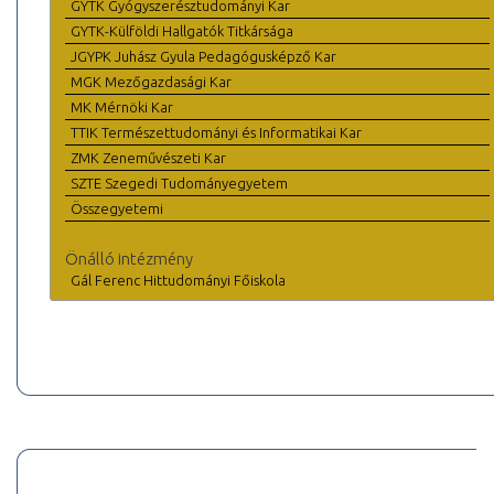
GYTK Gyógyszerésztudományi Kar
GYTK-Külföldi Hallgatók Titkársága
JGYPK Juhász Gyula Pedagógusképző Kar
MGK Mezőgazdasági Kar
MK Mérnöki Kar
TTIK Természettudományi és Informatikai Kar
ZMK Zeneművészeti Kar
SZTE Szegedi Tudományegyetem
Összegyetemi
Önálló intézmény
Gál Ferenc Hittudományi Főiskola