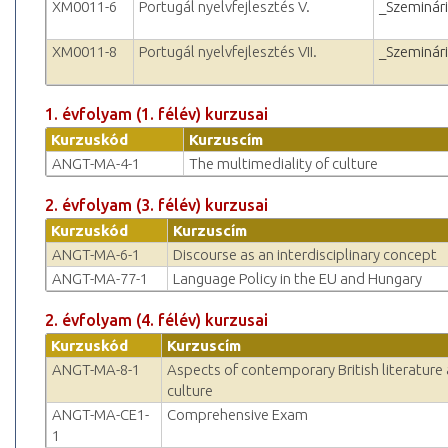
XM0011-6
Portugál nyelvfejlesztés V.
_Szeminár
XM0011-8
Portugál nyelvfejlesztés VII.
_Szeminár
1. évfolyam (1. félév) kurzusai
Kurzuskód
Kurzuscím
ANGT-MA-4-1
The multimediality of culture
2. évfolyam (3. félév) kurzusai
Kurzuskód
Kurzuscím
ANGT-MA-6-1
Discourse as an interdisciplinary concept
ANGT-MA-77-1
Language Policy in the EU and Hungary
2. évfolyam (4. félév) kurzusai
Kurzuskód
Kurzuscím
ANGT-MA-8-1
Aspects of contemporary British literature
culture
ANGT-MA-CE1-
Comprehensive Exam
1