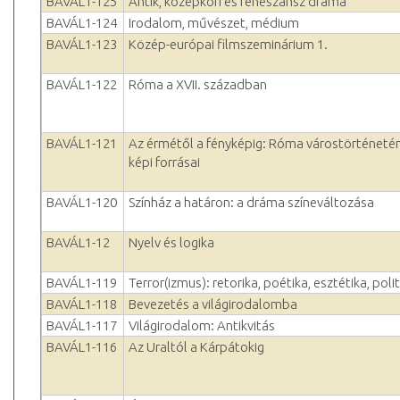
BAVÁL1-125
Antik, középkori és reneszánsz dráma
BAVÁL1-124
Irodalom, művészet, médium
BAVÁL1-123
Közép-európai filmszeminárium 1.
BAVÁL1-122
Róma a XVII. században
BAVÁL1-121
Az érmétől a fényképig: Róma várostörténeté
képi forrásai
BAVÁL1-120
Színház a határon: a dráma színeváltozása
BAVÁL1-12
Nyelv és logika
BAVÁL1-119
Terror(izmus): retorika, poétika, esztétika, polit
BAVÁL1-118
Bevezetés a világirodalomba
BAVÁL1-117
Világirodalom: Antikvitás
BAVÁL1-116
Az Uraltól a Kárpátokig