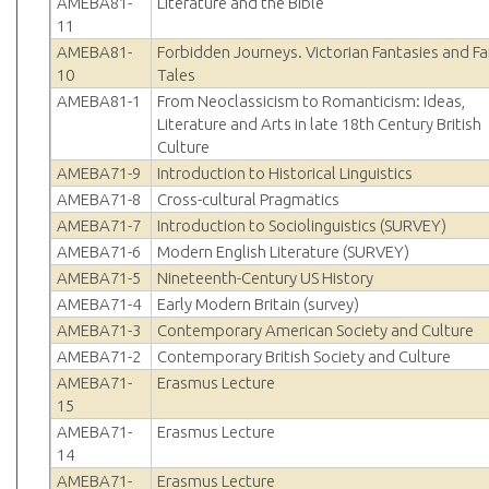
AMEBA81-
Literature and the Bible
11
AMEBA81-
Forbidden Journeys. Victorian Fantasies and Fa
10
Tales
AMEBA81-1
From Neoclassicism to Romanticism: Ideas,
Literature and Arts in late 18th Century British
Culture
AMEBA71-9
Introduction to Historical Linguistics
AMEBA71-8
Cross-cultural Pragmatics
AMEBA71-7
Introduction to Sociolinguistics (SURVEY)
AMEBA71-6
Modern English Literature (SURVEY)
AMEBA71-5
Nineteenth-Century US History
AMEBA71-4
Early Modern Britain (survey)
AMEBA71-3
Contemporary American Society and Culture
AMEBA71-2
Contemporary British Society and Culture
AMEBA71-
Erasmus Lecture
15
AMEBA71-
Erasmus Lecture
14
AMEBA71-
Erasmus Lecture