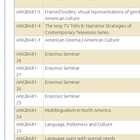
ANGBA81-5
Framed bodies: Visual representations of gend
American culture
ANGBA81-4
The Way TV Tells It: Narrative Strategies of
Contemporary Television Series
ANGBA81-3
American Cinema / American Culture
ANGBA81-
Erasmus Seminar
28
ANGBA81-
Erasmus Seminar
27
ANGBA81-
Erasmus Seminar
26
ANGBA81-
Erasmus Seminar
25
ANGBA81-
Multilingualism in North America
24
ANGBA81-
Language, Politeness and Culture
23
ANGBA81-
Language users with special needs