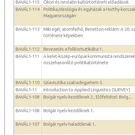
BAVÁL1-115
Ókori és neolatin kultúrtörténeti előadások
BAVÁL1-114
Politika,ideológia és egyházak a Horthy-korsza
Magyarországán
BAVÁL1-113
Miki egér, atomfelhő, Benetton-reklám: A 20. 
története képekben
BAVÁL1-112
Bevezetés a folklorisztikába 1.
BAVÁL1-111
A kelet-közép-európai kommunista rendszerek
összehasonlító politikatörténete
BAVÁL1-110
Szlavisztika szabadegyetem 3.
BAVÁL1-11
Introduction to Applied Linguistics (SURVEY)
BAVÁL1-109
Bolgár nyelv kezdőknek 2., Előfeltétel: Bolg...
BAVÁL1-108
Bolgár nyelv kezdőknek 1.
BAVÁL1-107
Bolgár nyelv haladóknak 1.