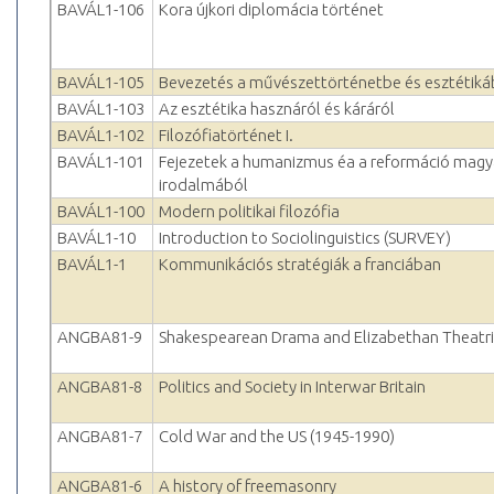
BAVÁL1-106
Kora újkori diplomácia történet
BAVÁL1-105
Bevezetés a művészettörténetbe és esztétiká
BAVÁL1-103
Az esztétika hasznáról és káráról
BAVÁL1-102
Filozófiatörténet I.
BAVÁL1-101
Fejezetek a humanizmus éa a reformáció magy
irodalmából
BAVÁL1-100
Modern politikai filozófia
BAVÁL1-10
Introduction to Sociolinguistics (SURVEY)
BAVÁL1-1
Kommunikációs stratégiák a franciában
ANGBA81-9
Shakespearean Drama and Elizabethan Theatri
ANGBA81-8
Politics and Society in Interwar Britain
ANGBA81-7
Cold War and the US (1945-1990)
ANGBA81-6
A history of freemasonry