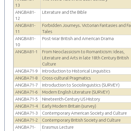
13
ANGBA81-
Literature and the Bible
12
ANGBA81-
Forbidden Journeys. Victorian Fantasies and Fa
11
Tales
ANGBA81-
Post-War British and American Drama
10
ANGBA81-1
From Neoclassicism to Romanticism: Ideas,
Literature and Arts in late 18th Century British
Culture
ANGBA71-9
Introduction to Historical Linguistics
ANGBA71-8
Cross-cultural Pragmatics
ANGBA71-7
Introduction to Sociolinguistics (SURVEY)
ANGBA71-6
Modern English Literature (SURVEY)
ANGBA71-5
Nineteenth-Century US History
ANGBA71-4
Early Modern Britain (survey)
ANGBA71-3
Contemporary American Society and Culture
ANGBA71-2
Contemporary British Society and Culture
ANGBA71-
Erasmus Lecture