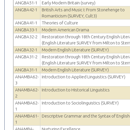
ANGBA51-1
Early Modern Britain (survey)
ANGBA42-1
British Arts and Music I: From Stonehenge to
Romanticism (SURVEY, Cult3)
ANGBA41-1
Theories of Culture
ANGBA33-1
Modern American Drama
ANGBA32-2
Restoration through 18th Century English Liter
(English Literature SURVEY from Milton to Ster
ANGBA32-1
Modern English Literature (SURVEY)
ANGBA31-2
Restoration through 18th Century English Liter
(English Literature SURVEY from Milton to Ster
ANGBA31-1
Modern English Literature (SURVEY)
ANAMBA62-
Introduction to Applied Linguistics (SURVEY)
3
ANAMBA62-
Introduction to Historical Linguistics
2
ANAMBA62-
Introduction to Sociolinguistics (SURVEY)
1
ANAMBA61-
Descriptive Grammar and the Syntax of English
1
ANAMBA-
Nurturing Excellence