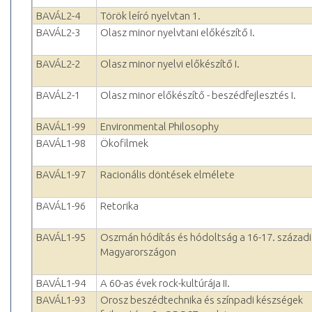
BAVÁL2-4
Török leíró nyelvtan 1.
BAVÁL2-3
Olasz minor nyelvtani előkészítő I.
BAVÁL2-2
Olasz minor nyelvi előkészítő I.
BAVÁL2-1
Olasz minor előkészítő - beszédfejlesztés I.
BAVÁL1-99
Environmental Philosophy
BAVÁL1-98
Ökofilmek
BAVÁL1-97
Racionális döntések elmélete
BAVÁL1-96
Retorika
BAVÁL1-95
Oszmán hódítás és hódoltság a 16-17. századi
Magyarországon
BAVÁL1-94
A 60-as évek rock-kultúrája II.
BAVÁL1-93
Orosz beszédtechnika és színpadi készségek