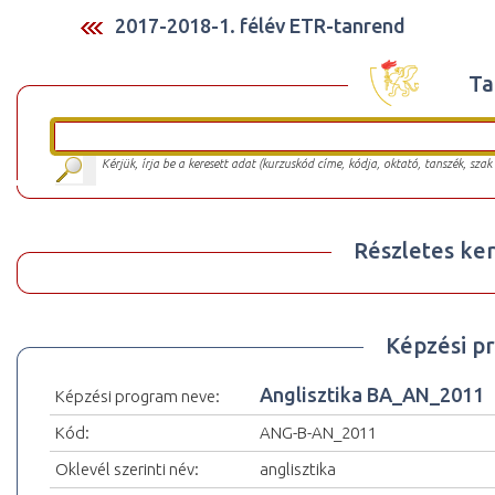
2017-2018-1. félév ETR-tanrend
Ta
Kérjük, írja be a keresett adat (kurzuskód címe, kódja, oktató, tanszék, szak
Részletes ker
Képzési p
Anglisztika BA_AN_2011
Képzési program neve:
Kód:
ANG-B-AN_2011
Oklevél szerinti név:
anglisztika