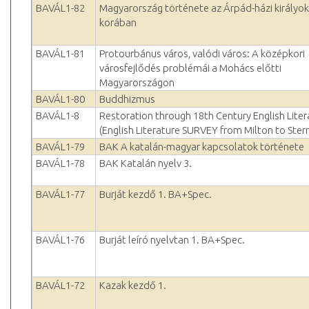
BAVÁL1-82
Magyarország története az Árpád-házi királyok
korában
BAVÁL1-81
Protourbánus város, valódi város: A középkori
városfejlődés problémái a Mohács előtti
Magyarországon
BAVÁL1-80
Buddhizmus
BAVÁL1-8
Restoration through 18th Century English Liter
(English Literature SURVEY from Milton to Ster
BAVÁL1-79
BAK A katalán-magyar kapcsolatok története
BAVÁL1-78
BAK Katalán nyelv 3.
BAVÁL1-77
Burját kezdő 1. BA+Spec.
BAVÁL1-76
Burját leíró nyelvtan 1. BA+Spec.
BAVÁL1-72
Kazak kezdő 1.