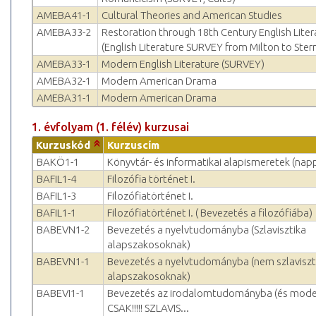
AMEBA41-1
Cultural Theories and American Studies
AMEBA33-2
Restoration through 18th Century English Liter
(English Literature SURVEY from Milton to Ster
AMEBA33-1
Modern English Literature (SURVEY)
AMEBA32-1
Modern American Drama
AMEBA31-1
Modern American Drama
1. évfolyam (1. félév) kurzusai
Kurzuskód
Kurzuscím
BAKÖ1-1
Könyvtár- és informatikai alapismeretek (napp
BAFIL1-4
Filozófia történet I.
BAFIL1-3
Filozófiatörténet I.
BAFIL1-1
Filozófiatörténet I. ( Bevezetés a filozófiába)
BABEVN1-2
Bevezetés a nyelvtudományba (Szlavisztika
alapszakosoknak)
BABEVN1-1
Bevezetés a nyelvtudományba (nem szlaviszt
alapszakosoknak)
BABEVI1-1
Bevezetés az irodalomtudományba (és modern
CSAK!!!!! SZLAVIS...