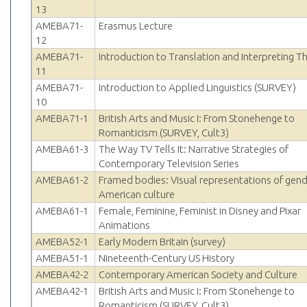
13
AMEBA71-
Erasmus Lecture
12
AMEBA71-
Introduction to Translation and Interpreting T
11
AMEBA71-
Introduction to Applied Linguistics (SURVEY)
10
AMEBA71-1
British Arts and Music I: From Stonehenge to
Romanticism (SURVEY, Cult3)
AMEBA61-3
The Way TV Tells It: Narrative Strategies of
Contemporary Television Series
AMEBA61-2
Framed bodies: Visual representations of gend
American culture
AMEBA61-1
Female, Feminine, Feminist in Disney and Pixar
Animations
AMEBA52-1
Early Modern Britain (survey)
AMEBA51-1
Nineteenth-Century US History
AMEBA42-2
Contemporary American Society and Culture
AMEBA42-1
British Arts and Music I: From Stonehenge to
Romanticism (SURVEY, Cult3)