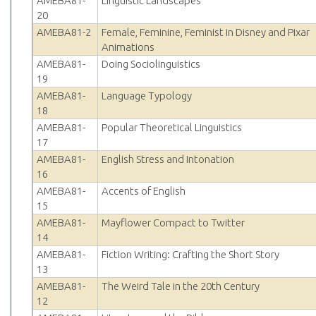
AMEBA81-
Linguistic Landscapes
20
AMEBA81-2
Female, Feminine, Feminist in Disney and Pixar
Animations
AMEBA81-
Doing Sociolinguistics
19
AMEBA81-
Language Typology
18
AMEBA81-
Popular Theoretical Linguistics
17
AMEBA81-
English Stress and Intonation
16
AMEBA81-
Accents of English
15
AMEBA81-
Mayflower Compact to Twitter
14
AMEBA81-
Fiction Writing: Crafting the Short Story
13
AMEBA81-
The Weird Tale in the 20th Century
12