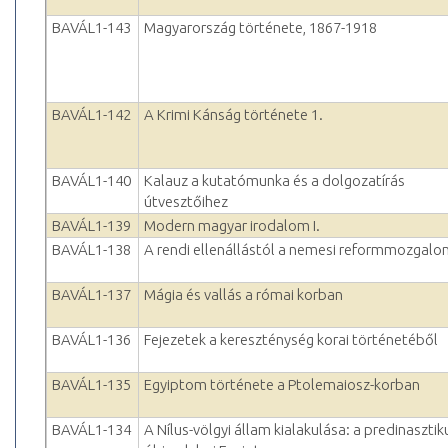
BAVÁL1-143
Magyarország története, 1867-1918
BAVÁL1-142
A Krimi Kánság története 1.
BAVÁL1-140
Kalauz a kutatómunka és a dolgozatírás
útvesztőihez
BAVÁL1-139
Modern magyar irodalom I.
BAVÁL1-138
A rendi ellenállástól a nemesi reformmozgalo
BAVÁL1-137
Mágia és vallás a római korban
BAVÁL1-136
Fejezetek a kereszténység korai történetéből
BAVÁL1-135
Egyiptom története a Ptolemaiosz-korban
BAVÁL1-134
A Nílus-völgyi állam kialakulása: a predinasztik