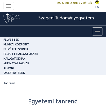
2026. augusztus 7., péntek
Toggle
EN
navigation
Szegedi Tudományegyetem
Toggl
navig
FELVETTEK
KLINIKAI KÖZPONT
FELVÉTELIZŐKNEK
FELVETT HALLGATÓKNAK
HALLGATÓKNAK
MUNKATÁRSAKNAK
ALUMNI
OKTATÁSI REND
Tanrend
Egyetemi tanrend