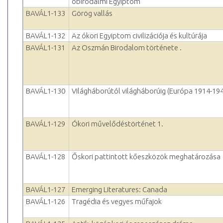
óbirodalmi Egyiptom
BAVÁL1-133
Görög vallás
BAVÁL1-132
Az ókori Egyiptom civilizációja és kultúrája
BAVÁL1-131
Az Oszmán Birodalom története .
BAVÁL1-130
Világháborútól világháborúig (Európa 1914-194
BAVÁL1-129
Ókori művelődéstörténet 1.
BAVÁL1-128
Őskori pattintott kőeszközök meghatározása
BAVÁL1-127
Emerging Literatures: Canada
BAVÁL1-126
Tragédia és vegyes műfajok