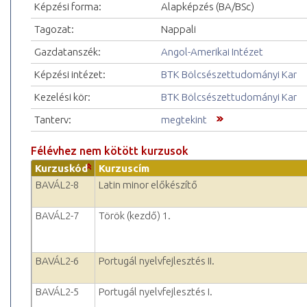
Képzési forma:
Alapképzés (BA/BSc)
Tagozat:
Nappali
Gazdatanszék:
Angol-Amerikai Intézet
Képzési intézet:
BTK Bölcsészettudományi Kar
Kezelési kör:
BTK Bölcsészettudományi Kar
Tanterv:
megtekint
Félévhez nem kötött kurzusok
Kurzuskód
Kurzuscím
BAVÁL2-8
Latin minor előkészítő
BAVÁL2-7
Török (kezdő) 1.
BAVÁL2-6
Portugál nyelvfejlesztés II.
BAVÁL2-5
Portugál nyelvfejlesztés I.