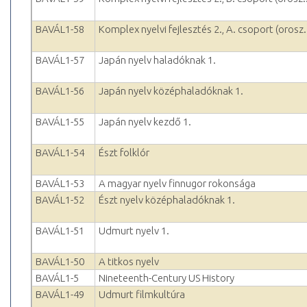
BAVÁL1-58
Komplex nyelvi fejlesztés 2., A. csoport (orosz.
BAVÁL1-57
Japán nyelv haladóknak 1.
BAVÁL1-56
Japán nyelv középhaladóknak 1.
BAVÁL1-55
Japán nyelv kezdő 1.
BAVÁL1-54
Észt folklór
BAVÁL1-53
A magyar nyelv finnugor rokonsága
BAVÁL1-52
Észt nyelv középhaladóknak 1.
BAVÁL1-51
Udmurt nyelv 1.
BAVÁL1-50
A titkos nyelv
BAVÁL1-5
Nineteenth-Century US History
BAVÁL1-49
Udmurt filmkultúra