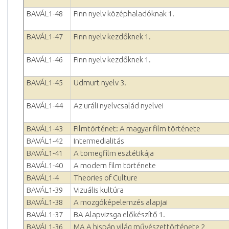
BAVÁL1-48
Finn nyelv középhaladóknak 1.
BAVÁL1-47
Finn nyelv kezdőknek 1.
BAVÁL1-46
Finn nyelv kezdőknek 1.
BAVÁL1-45
Udmurt nyelv 3.
BAVÁL1-44
Az uráli nyelvcsalád nyelvei
BAVÁL1-43
Filmtörténet: A magyar film története
BAVÁL1-42
Intermedialitás
BAVÁL1-41
A tömegfilm esztétikája
BAVÁL1-40
A modern film története
BAVÁL1-4
Theories of Culture
BAVÁL1-39
Vizuális kultúra
BAVÁL1-38
A mozgóképelemzés alapjai
BAVÁL1-37
BA Alapvizsga előkészítő 1.
BAVÁL1-36
MA A hispán világ művészettörténete 2