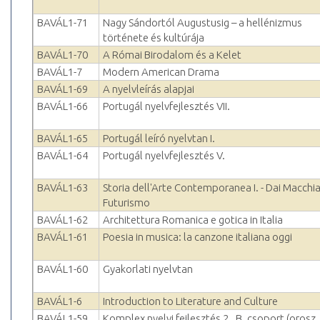
BAVÁL1-71
Nagy Sándortól Augustusig – a hellénizmus
története és kultúrája
BAVÁL1-70
A Római Birodalom és a Kelet
BAVÁL1-7
Modern American Drama
BAVÁL1-69
A nyelvleírás alapjai
BAVÁL1-66
Portugál nyelvfejlesztés VII.
BAVÁL1-65
Portugál leíró nyelvtan I.
BAVÁL1-64
Portugál nyelvfejlesztés V.
BAVÁL1-63
Storia dell'Arte Contemporanea I. - Dai Macchiai
Futurismo
BAVÁL1-62
Architettura Romanica e gotica in Italia
BAVÁL1-61
Poesia in musica: la canzone italiana oggi
BAVÁL1-60
Gyakorlati nyelvtan
BAVÁL1-6
Introduction to Literature and Culture
BAVÁL1-59
Komplex nyelvi fejlesztés 2., B. csoport (orosz..