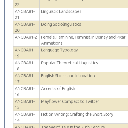
22
ANGBA81-
Linguistic Landscapes
21
ANGBA81-
Doing Sociolinguistics
20
ANGBA81-2
Female, Feminine, Feminist in Disney and Pixar
Animations
ANGBA81-
Language Typology
19
ANGBA81-
Popular Theoretical Linguistics
18
ANGBA81-
English Stress and Intonation
17
ANGBA81-
Accents of English
16
ANGBA81-
Mayflower Compact to Twitter
15
ANGBA81-
Fiction Writing: Crafting the Short Story
14
ANGBA81-
The Weird Tale in the 20th Century