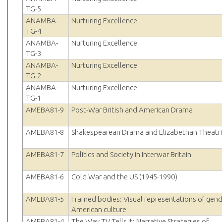
TG-5
ANAMBA-
Nurturing Excellence
TG-4
ANAMBA-
Nurturing Excellence
TG-3
ANAMBA-
Nurturing Excellence
TG-2
ANAMBA-
Nurturing Excellence
TG-1
AMEBA81-9
Post-War British and American Drama
AMEBA81-8
Shakespearean Drama and Elizabethan Theatri
AMEBA81-7
Politics and Society in Interwar Britain
AMEBA81-6
Cold War and the US (1945-1990)
AMEBA81-5
Framed bodies: Visual representations of gend
American culture
AMEBA81-4
The Way TV Tells It: Narrative Strategies of