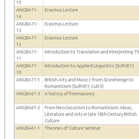
15
ANGBA71-
Erasmus Lecture
14
ANGBA71-
Erasmus Lecture
13
ANGBA71-
Erasmus Lecture
12
ANGBA71-
Introduction to Translation and Interpreting T
11
ANGBA71-
Introduction to Applied Linguistics (SURVEY)
10
ANGBA71-1
British Arts and Music I: From Stonehenge to
Romanticism (SURVEY, Cult3)
ANGBA61-3
A history of freemasonry
ANGBA61-2
From Neoclassicism to Romanticism: Ideas,
Literature and Arts in late 18th Century British
Culture
ANGBA61-1
Theories of Culture Seminar