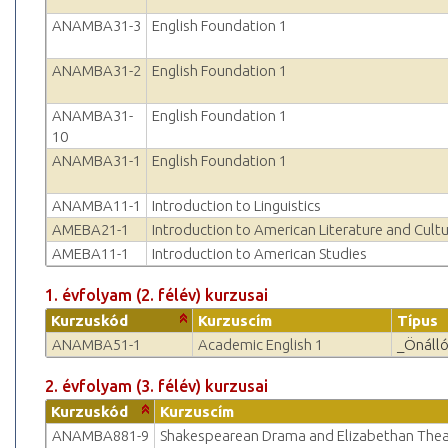
ANAMBA31-3
English Foundation 1
ANAMBA31-2
English Foundation 1
ANAMBA31-
English Foundation 1
10
ANAMBA31-1
English Foundation 1
ANAMBA11-1
Introduction to Linguistics
AMEBA21-1
Introduction to American Literature and Cult
AMEBA11-1
Introduction to American Studies
1. évfolyam (2. félév) kurzusai
Kurzuskód
Kurzuscím
Típus
ANAMBA51-1
Academic English 1
_Önálló
2. évfolyam (3. félév) kurzusai
Kurzuskód
Kurzuscím
ANAMBA881-9
Shakespearean Drama and Elizabethan Theat