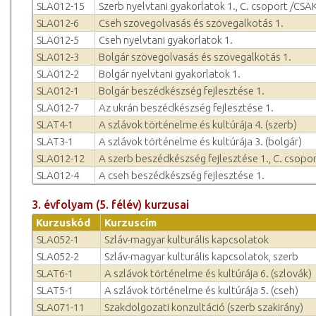
SLA012-15
Szerb nyelvtani gyakorlatok 1., C. csoport /CSAK!
SLA012-6
Cseh szövegolvasás és szövegalkotás 1.
SLA012-5
Cseh nyelvtani gyakorlatok 1.
SLA012-3
Bolgár szövegolvasás és szövegalkotás 1.
SLA012-2
Bolgár nyelvtani gyakorlatok 1.
SLA012-1
Bolgár beszédkészség fejlesztése 1.
SLA012-7
Az ukrán beszédkészség fejlesztése 1.
SLAT4-1
A szlávok történelme és kultúrája 4. (szerb)
SLAT3-1
A szlávok történelme és kultúrája 3. (bolgár)
SLA012-12
A szerb beszédkészség fejlesztése 1., C. csopor
SLA012-4
A cseh beszédkészség fejlesztése 1.
3. évfolyam (5. félév) kurzusai
Kurzuskód
Kurzuscím
SLA052-1
Szláv-magyar kulturális kapcsolatok
SLA052-2
Szláv-magyar kulturális kapcsolatok, szerb
SLAT6-1
A szlávok történelme és kultúrája 6. (szlovák)
SLAT5-1
A szlávok történelme és kultúrája 5. (cseh)
SLA071-11
Szakdolgozati konzultáció (szerb szakirány)