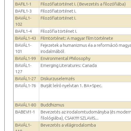
BAFIL1-1
Filozófiatörténet I. ( Bevezetés a filozófiába)
BAFIL1-3
Filozófiatörténet I.
BAVÁL1-
Filozófiatörténet I.
102
BAFIL1-4
Filozófia történet I.
BAVÁL1-43
Filmtörténet: A magyar film története
BAVÁL1-
Fejezetek a humanizmus éa a reformáció magya
101
irodalmából
BAVÁL1-99
Environmental Philosophy
BAVÁL1-
Emerging Literatures: Canada
127
BAVÁL1-27
Diskurzuselemzés
BAVÁL1-76
Burját leíró nyelvtan 1. BA+Spec.
BAVÁL1-80
Buddhizmus
BABEVI1-1
Bevezetés az irodalomtudományba (és moder
filológiába), CSAK!!!!! SZLAVIS...
BAVÁL1-
Bevezetés a világirodalomba