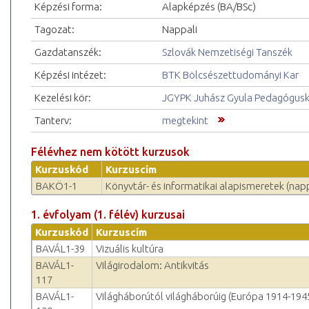
Képzési forma:
Alapképzés (BA/BSc)
Tagozat:
Nappali
Gazdatanszék:
Szlovák Nemzetiségi Tanszék
Képzési intézet:
BTK Bölcsészettudományi Kar
Kezelési kör:
JGYPK Juhász Gyula Pedagógus
Tanterv:
megtekint
Félévhez nem kötött kurzusok
Kurzuskód
Kurzuscím
BAKÖ1-1
Könyvtár- és informatikai alapismeretek (napp
1. évfolyam (1. félév) kurzusai
Kurzuskód
Kurzuscím
BAVÁL1-39
Vizuális kultúra
BAVÁL1-
Világirodalom: Antikvitás
117
BAVÁL1-
Világháborútól világháborúig (Európa 1914-194