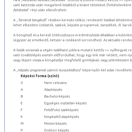
való kattintás után megjelenő listákból a kívánt tételeket (feltételenként
feltételek
” rész után ellenőrizheti.
A „
Tanrendi böngésző
” részben keresés nélkül, rendezett listákat áttekin
lehet elkezdeni (oktatók, szakok, képzési programok, tanszékek, ill. karok
A böngésző és a kereső többoszlopos eredménylistái általában a különböz
(egyszer az emelkedő, kétszer a csökkenő sorrendhez). Az aktuális rendez
A listák sorainak a végén található jobbra mutató kettős >> nyílhegyek r
való továbblépés esetén előfordulhat, hogy egy link már védett, nem nyi
vagy lépjen vissza a böngészője megfelelő gombjával, vagy jelentkezzen be
A „
Képzési programok szerinti kurzuskódlista
” képernyőn két adat rövidített
Képzési forma (szint)
0
Nem releváns
A
Alapképzés
B
Bachelorképzés
E
Egységes osztatlan képzés
F
Felsőfokú szakképzés
K
Kiegészítő alapképzés
M
Mesterképzés
P
Doktori képzés