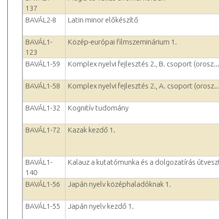
137
BAVÁL2-8
Latin minor előkészítő
BAVÁL1-
Közép-európai filmszeminárium 1.
123
BAVÁL1-59
Komplex nyelvi fejlesztés 2., B. csoport (orosz..
BAVÁL1-58
Komplex nyelvi fejlesztés 2., A. csoport (orosz..
BAVÁL1-32
Kognitív tudomány
BAVÁL1-72
Kazak kezdő 1.
BAVÁL1-
Kalauz a kutatómunka és a dolgozatírás útvesz
140
BAVÁL1-56
Japán nyelv középhaladóknak 1.
BAVÁL1-55
Japán nyelv kezdő 1.