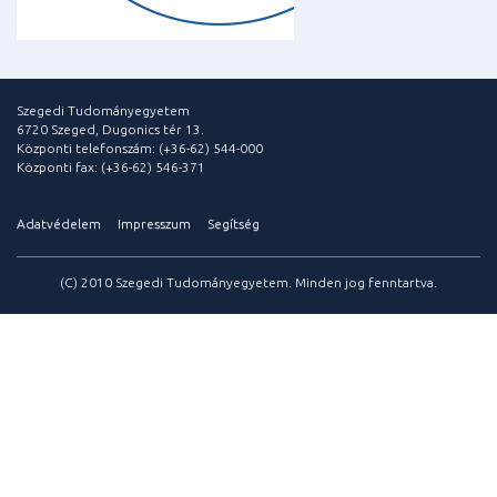
Szegedi Tudományegyetem
6720 Szeged, Dugonics tér 13.
Központi telefonszám: (+36-62) 544-000
Központi fax: (+36-62) 546-371
Adatvédelem
Impresszum
Segítség
(C) 2010 Szegedi Tudományegyetem. Minden jog fenntartva.