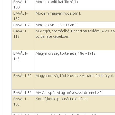
BAVÁL1-
Modern politikai filozófia
100
BAVÁL1-
Modern magyar irodalom I.
139
BAVÁL1-7
Modern American Drama
BAVÁL1-
Miki egér, atomfelhő, Benetton-reklám: A 20. s
113
története képekben
BAVÁL1-
Magyarország története, 1867-1918
143
BAVÁL1-82
Magyarország története az Árpád-házi királyok
BAVÁL1-36
MA A hispán világ művészettörténete 2
BAVÁL1-
Kora újkori diplomácia történet
106