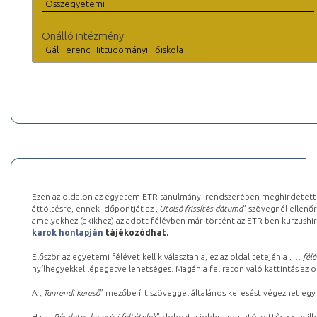
Összegyetemi
Önálló intézmény
Gál Ferenc Hittudományi Főiskola
Ezen az oldalon az egyetem ETR tanulmányi rendszerében meghirdetett k
áttöltésre, ennek időpontját az „
Utolsó frissítés dátuma
” szövegnél ellenőr
amelyekhez (akikhez) az adott félévben már történt az ETR-ben kurzushi
karok honlapján
tájékozódhat.
Először az egyetemi félévet kell kiválasztania, ez az oldal tetején a „
… félé
nyílhegyekkel lépegetve lehetséges. Magán a feliraton való kattintás az old
A „
Tanrendi kereső
” mezőbe írt szöveggel általános keresést végezhet egy
Ha a „
Részletes keresési feltételek
” dobozt a jobbra mutató kettős >> nyílh