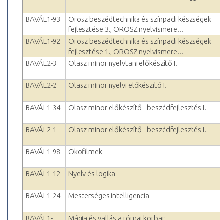
BAVÁL1-93
Orosz beszédtechnika és színpadi készségek
fejlesztése 3., OROSZ nyelvismere...
BAVÁL1-92
Orosz beszédtechnika és színpadi készségek
fejlesztése 1., OROSZ nyelvismere...
BAVÁL2-3
Olasz minor nyelvtani előkészítő I.
BAVÁL2-2
Olasz minor nyelvi előkészítő I.
BAVÁL1-34
Olasz minor előkészítő - beszédfejlesztés I.
BAVÁL2-1
Olasz minor előkészítő - beszédfejlesztés I.
BAVÁL1-98
Ökofilmek
BAVÁL1-12
Nyelv és logika
BAVÁL1-24
Mesterséges intelligencia
BAVÁL1-
Mágia és vallás a római korban