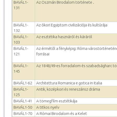
BAVÁL1-
Az Oszmán Birodalom története .
131
BAVÁL1-
Az ókori Egyiptom civilizációja és kultúrája
132
BAVÁL1-
Az esztétika hasznáról és káráról
103
BAVÁL1-
Az érmétől a fényképig: Róma várostörténetén
121
forrásai
BAVÁL1-
Az 1848/49-es forradalom és szabadságharc tö
145
BAVÁL1-62
Architettura Romanica e gotica in Italia
BAVÁL1-
Antik, középkori és reneszánsz dráma
125
BAVÁL1-41
A tömegfilm esztétikája
BAVÁL1-50
A titkos nyelv
BAVÁL1-70
A Római Birodalom és a Kelet