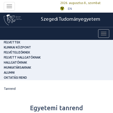
2026. augusztus 8., szombat
Toggle
EN
navigation
Szegedi Tudományegyetem
Toggl
navig
FELVETTEK
KLINIKAI KÖZPONT
FELVÉTELIZŐKNEK
FELVETT HALLGATÓKNAK
HALLGATÓKNAK
MUNKATÁRSAKNAK
ALUMNI
OKTATÁSI REND
Tanrend
Egyetemi tanrend