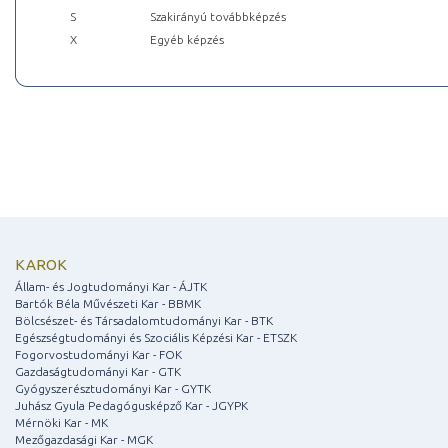
S
Szakirányú továbbképzés
X
Egyéb képzés
KAROK
Állam- és Jogtudományi Kar - ÁJTK
Bartók Béla Művészeti Kar - BBMK
Bölcsészet- és Társadalomtudományi Kar - BTK
Egészségtudományi és Szociális Képzési Kar - ETSZK
Fogorvostudományi Kar - FOK
Gazdaságtudományi Kar - GTK
Gyógyszerésztudományi Kar - GYTK
Juhász Gyula Pedagógusképző Kar - JGYPK
Mérnöki Kar - MK
Mezőgazdasági Kar - MGK