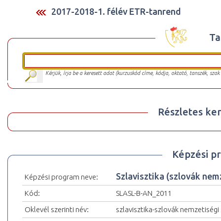
2017-2018-1. félév ETR-tanrend
Ta
Kérjük, írja be a keresett adat (kurzuskód címe, kódja, oktató, tanszék, szak
Részletes ker
Képzési p
Szlavisztika (szlovák ne
Képzési program neve:
Kód:
SLASL-B-AN_2011
Oklevél szerinti név:
szlavisztika-szlovák nemzetiségi