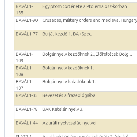
BAVÁL1-
Egyiptom története a Ptolemaiosz-korban
135
BAVÁL1-90
Crusades, military orders and medieval Hungar
BAVÁL1-77
Burját kezdő 1. BA+Spec.
BAVÁL1-
Bolgár nyelv kezdőknek 2., Előfeltétel: Bolg...
109
BAVÁL1-
Bolgár nyelv kezdőknek 1.
108
BAVÁL1-
Bolgár nyelv haladóknak 1.
107
BAVÁL1-35
Bevezetés a frazeológiába
BAVÁL1-78
BAK Katalán nyelv 3.
BAVÁL1-44
Az uráli nyelvcsalád nyelvei
SLAT2-1
A szlávok történelme és kultúrája 2. (ukrán)