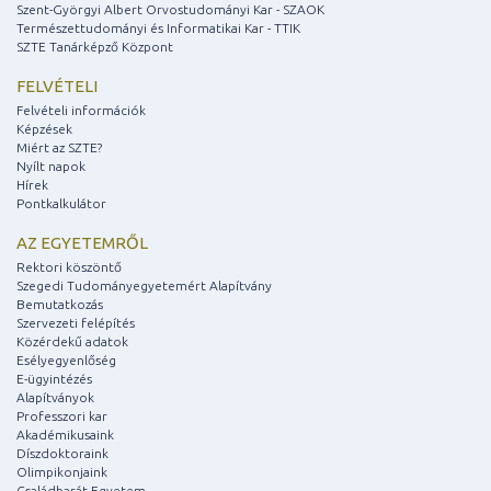
Szent-Györgyi Albert Orvostudományi Kar - SZAOK
Természettudományi és Informatikai Kar - TTIK
SZTE Tanárképző Központ
FELVÉTELI
Felvételi információk
Képzések
Miért az SZTE?
Nyílt napok
Hírek
Pontkalkulátor
AZ EGYETEMRŐL
Rektori köszöntő
Szegedi Tudományegyetemért Alapítvány
Bemutatkozás
Szervezeti felépítés
Közérdekű adatok
Esélyegyenlőség
E-ügyintézés
Alapítványok
Professzori kar
Akadémikusaink
Díszdoktoraink
Olimpikonjaink
Családbarát Egyetem