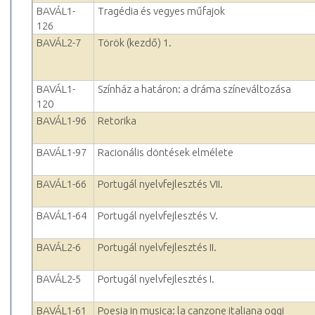
BAVÁL1-
Tragédia és vegyes műfajok
126
BAVÁL2-7
Török (kezdő) 1.
BAVÁL1-
Színház a határon: a dráma színeváltozása
120
BAVÁL1-96
Retorika
BAVÁL1-97
Racionális döntések elmélete
BAVÁL1-66
Portugál nyelvfejlesztés VII.
BAVÁL1-64
Portugál nyelvfejlesztés V.
BAVÁL2-6
Portugál nyelvfejlesztés II.
BAVÁL2-5
Portugál nyelvfejlesztés I.
BAVÁL1-61
Poesia in musica: la canzone italiana oggi