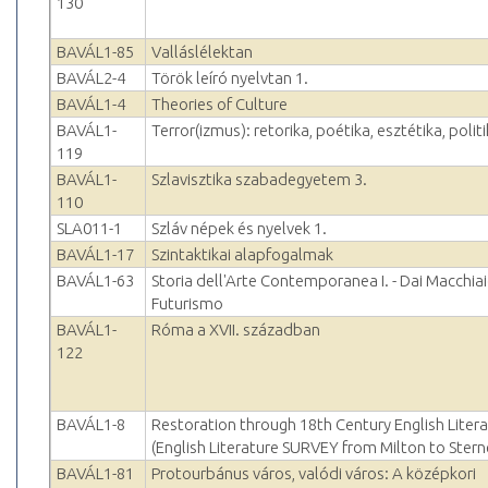
130
BAVÁL1-85
Valláslélektan
BAVÁL2-4
Török leíró nyelvtan 1.
BAVÁL1-4
Theories of Culture
BAVÁL1-
Terror(izmus): retorika, poétika, esztétika, polit
119
BAVÁL1-
Szlavisztika szabadegyetem 3.
110
SLA011-1
Szláv népek és nyelvek 1.
BAVÁL1-17
Szintaktikai alapfogalmak
BAVÁL1-63
Storia dell'Arte Contemporanea I. - Dai Macchiaio
Futurismo
BAVÁL1-
Róma a XVII. században
122
BAVÁL1-8
Restoration through 18th Century English Liter
(English Literature SURVEY from Milton to Stern
BAVÁL1-81
Protourbánus város, valódi város: A középkori