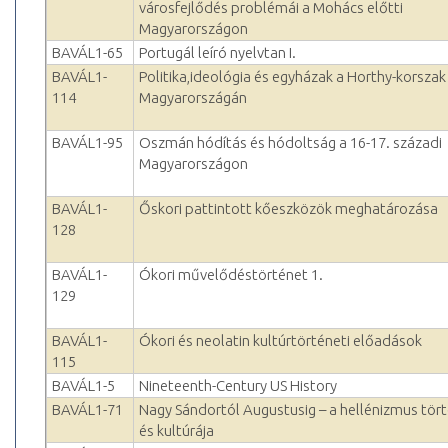
városfejlődés problémái a Mohács előtti
Magyarországon
BAVÁL1-65
Portugál leíró nyelvtan I.
BAVÁL1-
Politika,ideológia és egyházak a Horthy-korszak
114
Magyarországán
BAVÁL1-95
Oszmán hódítás és hódoltság a 16-17. századi
Magyarországon
BAVÁL1-
Őskori pattintott kőeszközök meghatározása
128
BAVÁL1-
Ókori művelődéstörténet 1.
129
BAVÁL1-
Ókori és neolatin kultúrtörténeti előadások
115
BAVÁL1-5
Nineteenth-Century US History
BAVÁL1-71
Nagy Sándortól Augustusig – a hellénizmus tör
és kultúrája