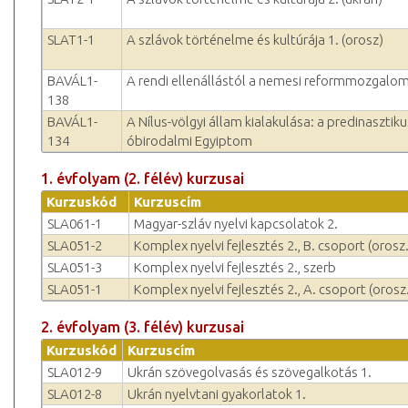
SLAT1-1
A szlávok történelme és kultúrája 1. (orosz)
BAVÁL1-
A rendi ellenállástól a nemesi reformmozgalom
138
BAVÁL1-
A Nílus-völgyi állam kialakulása: a predinasztiku
134
óbirodalmi Egyiptom
1. évfolyam (2. félév) kurzusai
Kurzuskód
Kurzuscím
SLA061-1
Magyar-szláv nyelvi kapcsolatok 2.
SLA051-2
Komplex nyelvi fejlesztés 2., B. csoport (orosz.
SLA051-3
Komplex nyelvi fejlesztés 2., szerb
SLA051-1
Komplex nyelvi fejlesztés 2., A. csoport (orosz.
2. évfolyam (3. félév) kurzusai
Kurzuskód
Kurzuscím
SLA012-9
Ukrán szövegolvasás és szövegalkotás 1.
SLA012-8
Ukrán nyelvtani gyakorlatok 1.