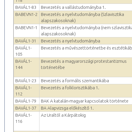
118
BAVÁL1-83
Bevezetés a vallástudományba 1.
BABEVN1-2
Bevezetés a nyelvtudományba (Szlavisztika
alapszakosoknak)
BABEVN1-1
Bevezetés a nyelvtudományba (nem szlavisztik
alapszakosoknak)
BAVÁL1-31
Bevezetés a nyelvtudományba
BAVÁL1-
Bevezetés a művészettörténetbe és esztétiká
105
BAVÁL1-
Bevezetés a magyarországi protestantizmus
144
történetébe
BAVÁL1-23
Bevezetés a formális szemantikába
BAVÁL1-
Bevezetés a folklorisztikába 1.
112
BAVÁL1-79
BAK A katalán-magyar kapcsolatok története
BAVÁL1-37
BA Alapvizsga előkészítő 1.
BAVÁL1-
Az Uraltól a Kárpátokig
116