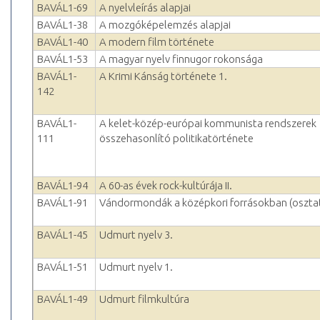
BAVÁL1-69
A nyelvleírás alapjai
BAVÁL1-38
A mozgóképelemzés alapjai
BAVÁL1-40
A modern film története
BAVÁL1-53
A magyar nyelv finnugor rokonsága
BAVÁL1-
A Krimi Kánság története 1.
142
BAVÁL1-
A kelet-közép-európai kommunista rendszerek
111
összehasonlító politikatörténete
BAVÁL1-94
A 60-as évek rock-kultúrája II.
BAVÁL1-91
Vándormondák a középkori forrásokban (oszta
BAVÁL1-45
Udmurt nyelv 3.
BAVÁL1-51
Udmurt nyelv 1.
BAVÁL1-49
Udmurt filmkultúra