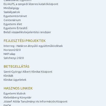
ELI-ALPS, a szegedi lézeres kutatóközpont
Minőségügy
Szabályzatok
Egyetemtörténet
Centenárium
Egyetemi élet
Egyetemi Értesítő
Belső visszaélés-bejelentési rendszer
FEJLESZTÉSI PROJEKTEK
Interreg - Határon átnyúló együttműködések
Horizon2020
NKFI alap
Széchenyi 2020
BETEGELLÁTÁS
Szent-Györgyi Albert Klinikai Központ
Klinikák
Klinikai ügyeletek
HASZNOS LINKEK
Egyetemi klubok
Klebelsberg Könyvtár
József Attila Tanulmányi és Információs Központ
EHÖK