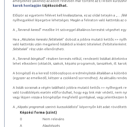
amelyekhez (akikhez) az adott félévben már történt az ETR-ben kurzushi
karok honlapján
tájékozódhat.
Először az egyetemi félévet kell kiválasztania, ez az oldal tetején a „
… félé
nyílhegyekkel lépegetve lehetséges. Magán a feliraton való kattintás az old
A „
Tanrendi kereső
” mezőbe írt szöveggel általános keresést végezhet egy
Ha a „
Részletes keresési feltételek
” dobozt a jobbra mutató kettős >> nyílh
való kattintás után megjelenő listákból a kívánt tételeket (feltételenként
feltételek
” rész után ellenőrizheti.
A „
Tanrendi böngésző
” részben keresés nélkül, rendezett listákat áttekin
lehet elkezdeni (oktatók, szakok, képzési programok, tanszékek, ill. karok
A böngésző és a kereső többoszlopos eredménylistái általában a különböz
(egyszer az emelkedő, kétszer a csökkenő sorrendhez). Az aktuális rendez
A listák sorainak a végén található jobbra mutató kettős >> nyílhegyek r
való továbblépés esetén előfordulhat, hogy egy link már védett, nem nyi
vagy lépjen vissza a böngészője megfelelő gombjával, vagy jelentkezzen be
A „
Képzési programok szerinti kurzuskódlista
” képernyőn két adat rövidített
Képzési forma (szint)
0
Nem releváns
A
Alapképzés