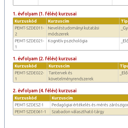
1. évfolyam (1. félév) kurzusai
Kurzuskód
Kurzuscím
Típ
PEMT-SZDE011-
Neveléstudományi kutatási
_Gy
2
módszerek
PEMT-SZDE021-
Kognitív pszichológia
_El
1
1. évfolyam (2. félév) kurzusai
Kurzuskód
Kurzuscím
Típ
PEMT-SZDE022-
Tantervek és
_El
1
követelményrendszerek
2. évfolyam (4. félév) kurzusai
Kurzuskód
Kurzuscím
PEMT-SZDESZ-1
Pedagógiai értékelés és mérés zárószigor
PEMT-SZDE061-1
Szabadon választható tárgy