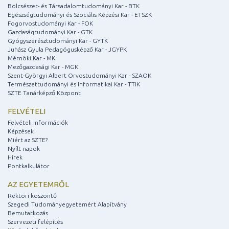
Bölcsészet- és Társadalomtudományi Kar - BTK
Egészségtudományi és Szociális Képzési Kar - ETSZK
Fogorvostudományi Kar - FOK
Gazdaságtudományi Kar - GTK
Gyógyszerésztudományi Kar - GYTK
Juhász Gyula Pedagógusképző Kar - JGYPK
Mérnöki Kar - MK
Mezőgazdasági Kar - MGK
Szent-Györgyi Albert Orvostudományi Kar - SZAOK
Természettudományi és Informatikai Kar - TTIK
SZTE Tanárképző Központ
FELVÉTELI
Felvételi információk
Képzések
Miért az SZTE?
Nyílt napok
Hírek
Pontkalkulátor
AZ EGYETEMRŐL
Rektori köszöntő
Szegedi Tudományegyetemért Alapítvány
Bemutatkozás
Szervezeti felépítés