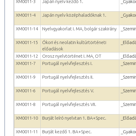
XM0011-3
Japán nyelv kezdő 1.
_Gyakor
XM0011-4
Japán nyelv középhaladóknak 1.
_Gyakor
XM0011-14
Nyelvgyakorlat I. MA, bolgár szakirány
_Szemi
XM0011-15
Ókori és neolatin kultúrtörténeti
_Előad
előadások
XM0011-12
Orosz nyelvtörténet I. MA, OT
_Előad
XM0011-7
Portugál nyelvfejlesztés I.
_Szemi
XM0011-9
Portugál nyelvfejlesztés II.
_Szemi
XM0011-6
Portugál nyelvfejlesztés V.
_Szemi
XM0011-8
Portugál nyelvfejlesztés VII.
_Szemi
XM0011-10
Burját leíró nyelvtan 1. BA+Spec.
_Előad
XM0011-11
Burját kezdő 1. BA+Spec.
_Gyakor