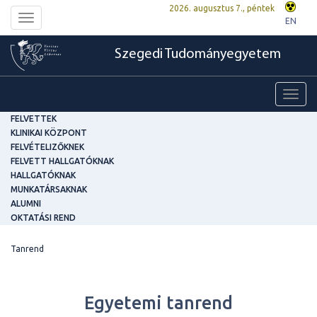
2026. augusztus 7., péntek
Toggle
EN
navigation
Szegedi Tudományegyetem
Toggl
navig
FELVETTEK
KLINIKAI KÖZPONT
FELVÉTELIZŐKNEK
FELVETT HALLGATÓKNAK
HALLGATÓKNAK
MUNKATÁRSAKNAK
ALUMNI
OKTATÁSI REND
Tanrend
Egyetemi tanrend