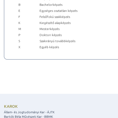
B
Bachelorképzés
E
Egységes osztatlan képzés
F
Felsőfokú szakképzés
K
Kiegészítő alapképzés
M
Mesterképzés
P
Doktori képzés
S
Szakirányú továbbképzés
X
Egyéb képzés
KAROK
Állam- és Jogtudományi Kar - ÁJTK
Bartók Béla Művészeti Kar - BBMK