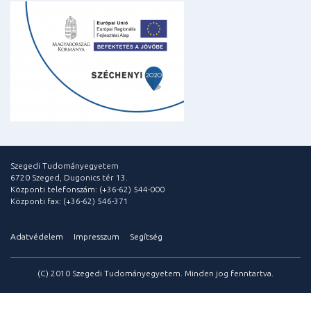
Szegedi Tudományegyetem
6720 Szeged, Dugonics tér 13.
Központi telefonszám: (+36-62) 544-000
Központi fax: (+36-62) 546-371
Adatvédelem
Impresszum
Segítség
(C) 2010 Szegedi Tudományegyetem. Minden jog fenntartva.