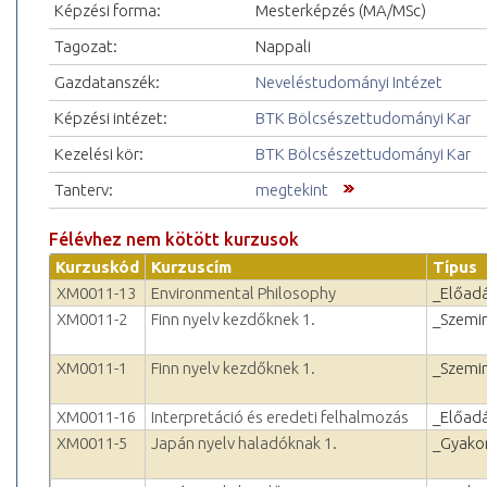
Képzési forma:
Mesterképzés (MA/MSc)
Tagozat:
Nappali
Gazdatanszék:
Neveléstudományi Intézet
Képzési intézet:
BTK Bölcsészettudományi Kar
Kezelési kör:
BTK Bölcsészettudományi Kar
Tanterv:
megtekint
Félévhez nem kötött kurzusok
Kurzuskód
Kurzuscím
Típus
XM0011-13
Environmental Philosophy
_Előad
XM0011-2
Finn nyelv kezdőknek 1.
_Szemi
XM0011-1
Finn nyelv kezdőknek 1.
_Szemi
XM0011-16
Interpretáció és eredeti felhalmozás
_Előad
XM0011-5
Japán nyelv haladóknak 1.
_Gyakor