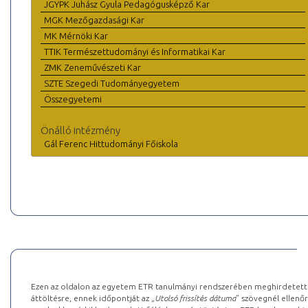
JGYPK Juhász Gyula Pedagógusképző Kar
MGK Mezőgazdasági Kar
MK Mérnöki Kar
TTIK Természettudományi és Informatikai Kar
ZMK Zeneművészeti Kar
SZTE Szegedi Tudományegyetem
Összegyetemi
Önálló intézmény
Gál Ferenc Hittudományi Főiskola
Ezen az oldalon az egyetem ETR tanulmányi rendszerében meghirdetett k
áttöltésre, ennek időpontját az „
Utolsó frissítés dátuma
” szövegnél ellenőr