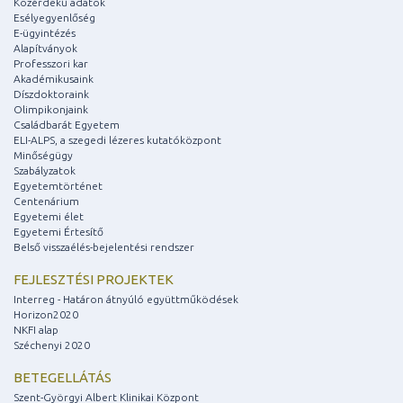
Közérdekű adatok
Esélyegyenlőség
E-ügyintézés
Alapítványok
Professzori kar
Akadémikusaink
Díszdoktoraink
Olimpikonjaink
Családbarát Egyetem
ELI-ALPS, a szegedi lézeres kutatóközpont
Minőségügy
Szabályzatok
Egyetemtörténet
Centenárium
Egyetemi élet
Egyetemi Értesítő
Belső visszaélés-bejelentési rendszer
FEJLESZTÉSI PROJEKTEK
Interreg - Határon átnyúló együttműködések
Horizon2020
NKFI alap
Széchenyi 2020
BETEGELLÁTÁS
Szent-Györgyi Albert Klinikai Központ