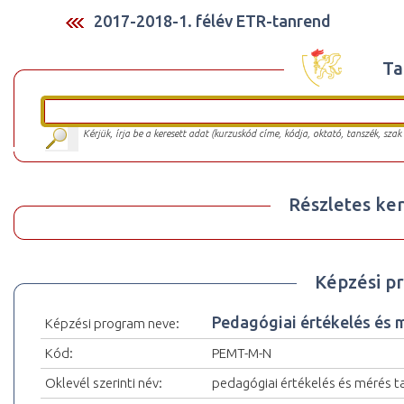
2017-2018-1. félév ETR-tanrend
Ta
Kérjük, írja be a keresett adat (kurzuskód címe, kódja, oktató, tanszék, szak
Részletes ker
Képzési p
Pedagógiai értékelés és
Képzési program neve:
Kód:
PEMT-M-N
Oklevél szerinti név:
pedagógiai értékelés és mérés t