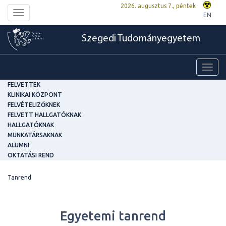
2026. augusztus 7., péntek
Toggle
EN
navigation
Szegedi Tudományegyetem
Toggl
navig
FELVETTEK
KLINIKAI KÖZPONT
FELVÉTELIZŐKNEK
FELVETT HALLGATÓKNAK
HALLGATÓKNAK
MUNKATÁRSAKNAK
ALUMNI
OKTATÁSI REND
Tanrend
Egyetemi tanrend