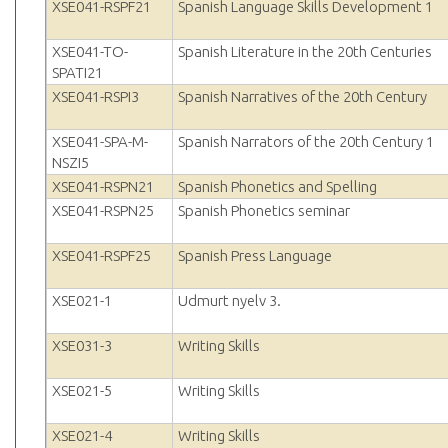
XSE041-RSPF21
Spanish Language Skills Development 1
XSE041-TO-
Spanish Literature in the 20th Centuries
SPATI21
XSE041-RSPI3
Spanish Narratives of the 20th Century
XSE041-SPA-M-
Spanish Narrators of the 20th Century 1
NSZI5
XSE041-RSPN21
Spanish Phonetics and Spelling
XSE041-RSPN25
Spanish Phonetics seminar
XSE041-RSPF25
Spanish Press Language
XSE021-1
Udmurt nyelv 3.
XSE031-3
Writing Skills
XSE021-5
Writing Skills
XSE021-4
Writing Skills