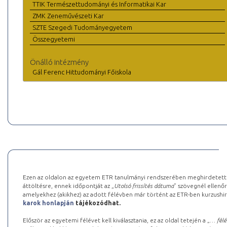
TTIK Természettudományi és Informatikai Kar
ZMK Zeneművészeti Kar
SZTE Szegedi Tudományegyetem
Összegyetemi
Önálló intézmény
Gál Ferenc Hittudományi Főiskola
Ezen az oldalon az egyetem ETR tanulmányi rendszerében meghirdetett k
áttöltésre, ennek időpontját az „
Utolsó frissítés dátuma
” szövegnél ellenőr
amelyekhez (akikhez) az adott félévben már történt az ETR-ben kurzushi
karok honlapján
tájékozódhat.
Először az egyetemi félévet kell kiválasztania, ez az oldal tetején a „
… félé