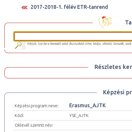
2017-2018-1. félév ETR-tanrend
Ta
Kérjük, írja be a keresett adat (kurzuskód címe, kódja, oktató, tanszék, szak
Részletes ker
Képzési p
Erasmus_AJTK
Képzési program neve:
Kód:
YSE_AJTK
Oklevél szerinti név: