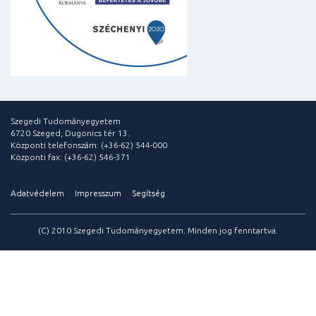
Szegedi Tudományegyetem
6720 Szeged, Dugonics tér 13.
Központi telefonszám: (+36-62) 544-000
Központi fax: (+36-62) 546-371
Adatvédelem
Impresszum
Segítség
(C) 2010 Szegedi Tudományegyetem. Minden jog fenntartva.