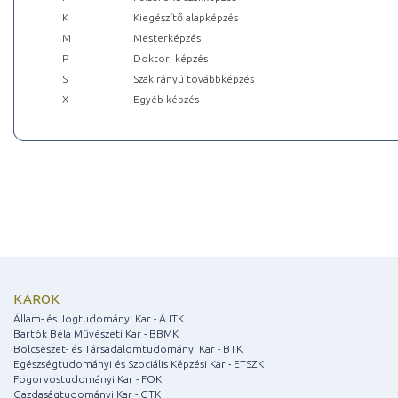
K
Kiegészítő alapképzés
M
Mesterképzés
P
Doktori képzés
S
Szakirányú továbbképzés
X
Egyéb képzés
KAROK
Állam- és Jogtudományi Kar - ÁJTK
Bartók Béla Művészeti Kar - BBMK
Bölcsészet- és Társadalomtudományi Kar - BTK
Egészségtudományi és Szociális Képzési Kar - ETSZK
Fogorvostudományi Kar - FOK
Gazdaságtudományi Kar - GTK