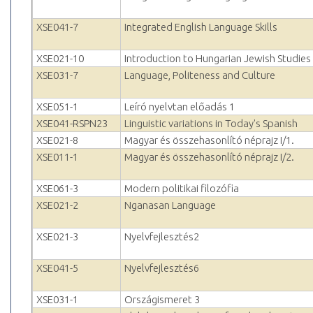
XSE041-7
Integrated English Language Skills
XSE021-10
Introduction to Hungarian Jewish Studies
XSE031-7
Language, Politeness and Culture
XSE051-1
Leíró nyelvtan előadás 1
XSE041-RSPN23
Linguistic variations in Today's Spanish
XSE021-8
Magyar és összehasonlító néprajz I/1.
XSE011-1
Magyar és összehasonlító néprajz I/2.
XSE061-3
Modern politikai filozófia
XSE021-2
Nganasan Language
XSE021-3
Nyelvfejlesztés2
XSE041-5
Nyelvfejlesztés6
XSE031-1
Országismeret 3