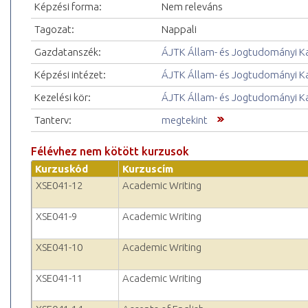
Képzési forma:
Nem releváns
Tagozat:
Nappali
Gazdatanszék:
ÁJTK Állam- és Jogtudományi K
Képzési intézet:
ÁJTK Állam- és Jogtudományi K
Kezelési kör:
ÁJTK Állam- és Jogtudományi K
Tanterv:
megtekint
Félévhez nem kötött kurzusok
Kurzuskód
Kurzuscím
XSE041-12
Academic Writing
XSE041-9
Academic Writing
XSE041-10
Academic Writing
XSE041-11
Academic Writing