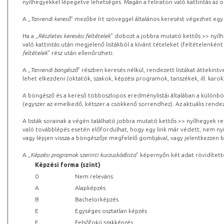
nyílhegyekkel lépegetve lehetséges. Magán a feliraton való kattintás az old
A „
Tanrendi kereső
” mezőbe írt szöveggel általános keresést végezhet egy
Ha a „
Részletes keresési feltételek
” dobozt a jobbra mutató kettős >> nyílh
való kattintás után megjelenő listákból a kívánt tételeket (feltételenként
feltételek
” rész után ellenőrizheti.
A „
Tanrendi böngésző
” részben keresés nélkül, rendezett listákat áttekin
lehet elkezdeni (oktatók, szakok, képzési programok, tanszékek, ill. karok
A böngésző és a kereső többoszlopos eredménylistái általában a különböz
(egyszer az emelkedő, kétszer a csökkenő sorrendhez). Az aktuális rendez
A listák sorainak a végén található jobbra mutató kettős >> nyílhegyek r
való továbblépés esetén előfordulhat, hogy egy link már védett, nem nyi
vagy lépjen vissza a böngészője megfelelő gombjával, vagy jelentkezzen be
A „
Képzési programok szerinti kurzuskódlista
” képernyőn két adat rövidített
Képzési forma (szint)
0
Nem releváns
A
Alapképzés
B
Bachelorképzés
E
Egységes osztatlan képzés
F
Felsőfokú szakképzés