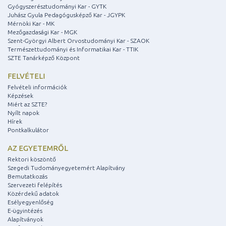
Gyógyszerésztudományi Kar - GYTK
Juhász Gyula Pedagógusképző Kar - JGYPK
Mérnöki Kar - MK
Mezőgazdasági Kar - MGK
Szent-Györgyi Albert Orvostudományi Kar - SZAOK
Természettudományi és Informatikai Kar - TTIK
SZTE Tanárképző Központ
FELVÉTELI
Felvételi információk
Képzések
Miért az SZTE?
Nyílt napok
Hírek
Pontkalkulátor
AZ EGYETEMRŐL
Rektori köszöntő
Szegedi Tudományegyetemért Alapítvány
Bemutatkozás
Szervezeti felépítés
Közérdekű adatok
Esélyegyenlőség
E-ügyintézés
Alapítványok