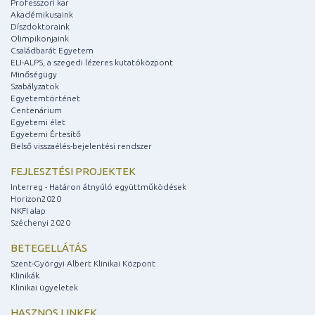
Professzori kar
Akadémikusaink
Díszdoktoraink
Olimpikonjaink
Családbarát Egyetem
ELI-ALPS, a szegedi lézeres kutatóközpont
Minőségügy
Szabályzatok
Egyetemtörténet
Centenárium
Egyetemi élet
Egyetemi Értesítő
Belső visszaélés-bejelentési rendszer
FEJLESZTÉSI PROJEKTEK
Interreg - Határon átnyúló együttműködések
Horizon2020
NKFI alap
Széchenyi 2020
BETEGELLÁTÁS
Szent-Györgyi Albert Klinikai Központ
Klinikák
Klinikai ügyeletek
HASZNOS LINKEK