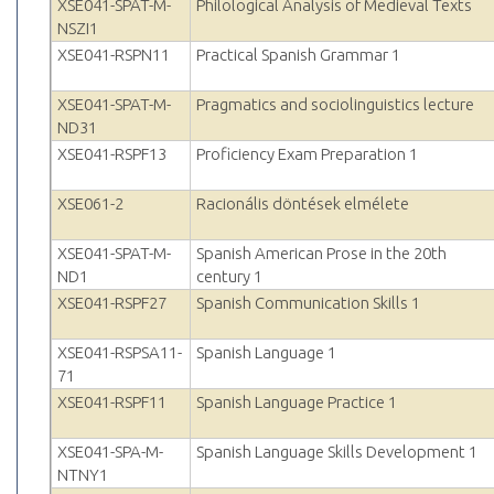
XSE041-SPAT-M-
Philological Analysis of Medieval Texts
NSZI1
XSE041-RSPN11
Practical Spanish Grammar 1
XSE041-SPAT-M-
Pragmatics and sociolinguistics lecture
ND31
XSE041-RSPF13
Proficiency Exam Preparation 1
XSE061-2
Racionális döntések elmélete
XSE041-SPAT-M-
Spanish American Prose in the 20th
ND1
century 1
XSE041-RSPF27
Spanish Communication Skills 1
XSE041-RSPSA11-
Spanish Language 1
71
XSE041-RSPF11
Spanish Language Practice 1
XSE041-SPA-M-
Spanish Language Skills Development 1
NTNY1