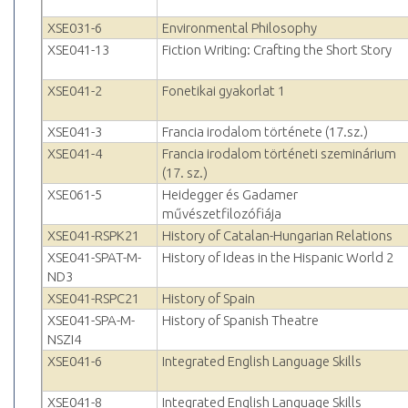
XSE031-6
Environmental Philosophy
XSE041-13
Fiction Writing: Crafting the Short Story
XSE041-2
Fonetikai gyakorlat 1
XSE041-3
Francia irodalom története (17.sz.)
XSE041-4
Francia irodalom történeti szeminárium
(17. sz.)
XSE061-5
Heidegger és Gadamer
művészetfilozófiája
XSE041-RSPK21
History of Catalan-Hungarian Relations
XSE041-SPAT-M-
History of Ideas in the Hispanic World 2
ND3
XSE041-RSPC21
History of Spain
XSE041-SPA-M-
History of Spanish Theatre
NSZI4
XSE041-6
Integrated English Language Skills
XSE041-8
Integrated English Language Skills