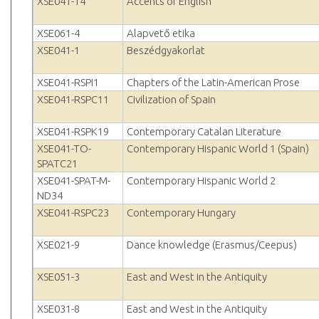
XSE041-14
Accents of English
XSE061-4
Alapvető etika
XSE041-1
Beszédgyakorlat
XSE041-RSPI1
Chapters of the Latin-American Prose
XSE041-RSPC11
Civilization of Spain
XSE041-RSPK19
Contemporary Catalan Literature
XSE041-TO-
Contemporary Hispanic World 1 (Spain)
SPATC21
XSE041-SPAT-M-
Contemporary Hispanic World 2
ND34
XSE041-RSPC23
Contemporary Hungary
XSE021-9
Dance knowledge (Erasmus/Ceepus)
XSE051-3
East and West in the Antiquity
XSE031-8
East and West in the Antiquity