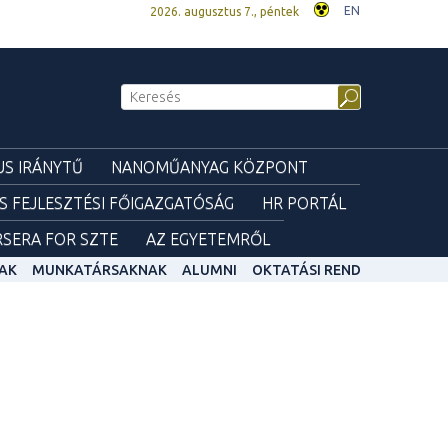
EN
2026. augusztus 7., péntek
S IRÁNYTŰ
NANOMŰANYAG KÖZPONT
ÉS FEJLESZTÉSI FŐIGAZGATÓSÁG
HR PORTÁL
SERA FOR SZTE
AZ EGYETEMRŐL
AK
MUNKATÁRSAKNAK
ALUMNI
OKTATÁSI REND