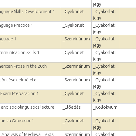
jegy
nguage Skills Development 1
_Gyakorlat
_Gyakorlati
jegy
nguage Practice 1
_Gyakorlat
_Gyakorlati
jegy
nguage 1
_Szeminárium
_Gyakorlati
jegy
mmunication Skills 1
_Gyakorlat
_Gyakorlati
jegy
erican Prose in the 20th
_Szeminárium
_Gyakorlati
jegy
 döntések elmélete
_Szeminárium
_Gyakorlati
jegy
y Exam Preparation 1
_Gyakorlat
_Gyakorlati
jegy
and sociolinguistics lecture
_Előadás
_Kollokvium
Spanish Grammar 1
_Gyakorlat
_Gyakorlati
jegy
l Analysis of Medieval Texts
_Szeminárium
_Gyakorlati