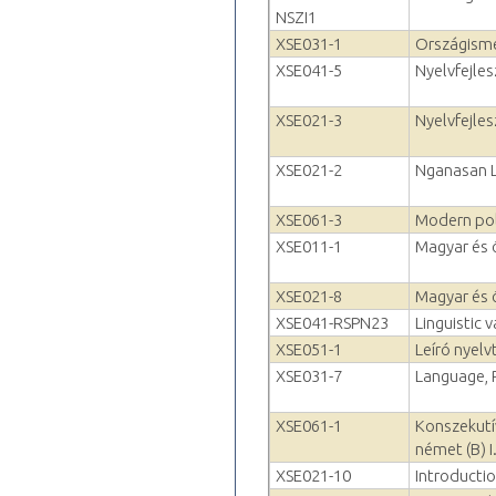
NSZI1
XSE031-1
Országisme
XSE041-5
Nyelvfejle
XSE021-3
Nyelvfejle
XSE021-2
Nganasan 
XSE061-3
Modern poli
XSE011-1
Magyar és ö
XSE021-8
Magyar és ö
XSE041-RSPN23
Linguistic 
XSE051-1
Leíró nyelv
XSE031-7
Language, 
XSE061-1
Konszekutí
német (B) I
XSE021-10
Introducti