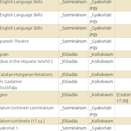
English Language Skills
_Szeminárium
_Gyakorlati
jegy
English Language Skills
_Szeminárium
_Gyakorlati
jegy
English Language Skills
_Szeminárium
_Gyakorlati
jegy
Spanish Theatre
_Szeminárium
_Gyakorlati
jegy
Spain
_Előadás
_Kollokvium
Ideas in the Hispanic World 2
_Előadás
_Kollokvium
 Catalan-Hungarian Relations
_Előadás
_Kollokvium
 és Gadamer
_Előadás
_Kollokvium
lozófiája
gion
_Előadás
_Kollokvium
{Csütör
17:30}
odalom történeti szeminárium
_Szeminárium
_Gyakorlati
jegy
dalom története (17.sz.)
_Előadás
_Kollokvium
yakorlat 1
_Szeminárium
_Gyakorlati