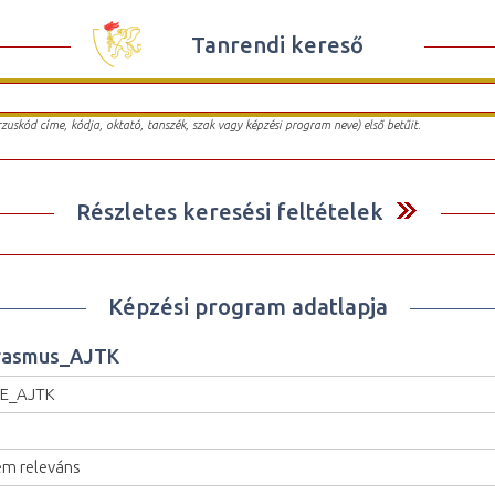
Tanrendi kereső
urzuskód címe, kódja, oktató, tanszék, szak vagy képzési program neve) első betűit.
Részletes keresési feltételek
Képzési program adatlapja
rasmus_AJTK
SE_AJTK
m releváns