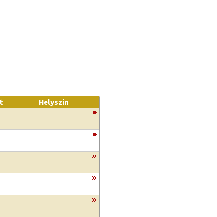
t
Helyszín