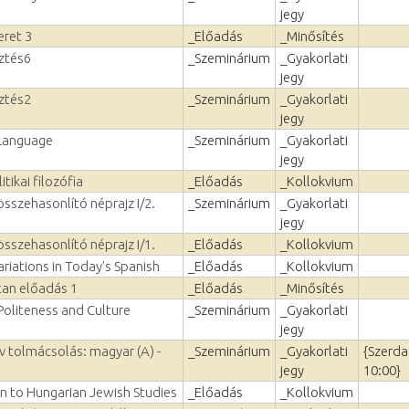
jegy
ret 3
_Előadás
_Minősítés
sztés6
_Szeminárium
_Gyakorlati
jegy
sztés2
_Szeminárium
_Gyakorlati
jegy
Language
_Szeminárium
_Gyakorlati
jegy
tikai filozófia
_Előadás
_Kollokvium
sszehasonlító néprajz I/2.
_Szeminárium
_Gyakorlati
jegy
sszehasonlító néprajz I/1.
_Előadás
_Kollokvium
variations in Today's Spanish
_Előadás
_Kollokvium
tan előadás 1
_Előadás
_Minősítés
Politeness and Culture
_Szeminárium
_Gyakorlati
jegy
v tolmácsolás: magyar (A) -
_Szeminárium
_Gyakorlati
{Szerda
.
jegy
10:00}
on to Hungarian Jewish Studies
_Előadás
_Kollokvium