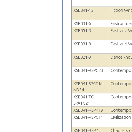
XSE041-13
Fiction Wri
XSE031-6
Environmen
XSE051-3
East and We
XSE031-8
East and We
XSE021-9
Dance kno
XSE041-RSPC23
Contempor
XSE041-SPAT-M-
Contempora
ND34
XSE041-TO-
Contempora
SPATC21
XSE041-RSPK19
Contempora
XSE041-RSPC11
Civilization
XSE041-RSPI1
Chapters o