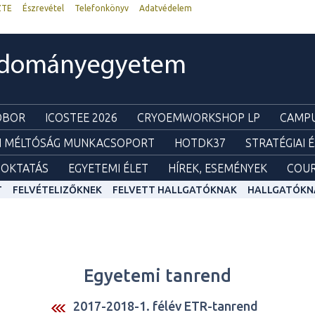
ZTE
Észrevétel
Telefonkönyv
Adatvédelem
udományegyetem
ZOBOR
ICOSTEE 2026
CRYOEMWORKSHOP LP
CAMPU
I MÉLTÓSÁG MUNKACSOPORT
HOTDK37
STRATÉGIAI 
OKTATÁS
EGYETEMI ÉLET
HÍREK, ESEMÉNYEK
COUR
T
FELVÉTELIZŐKNEK
FELVETT HALLGATÓKNAK
HALLGATÓKN
Egyetemi tanrend
2017-2018-1. félév ETR-tanrend