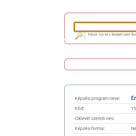
Kérjük, írja be a keresett adat (k
E
Képzési program neve:
Kód:
Y
Oklevél szerinti név:
Képzési forma:
Ne