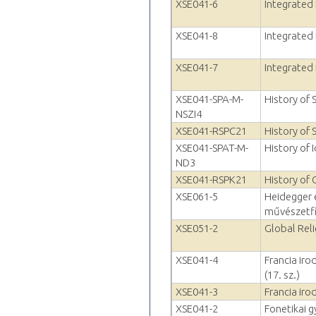
XSE041-6
Integrated 
XSE041-8
Integrated 
XSE041-7
Integrated 
XSE041-SPA-M-
History of 
NSZI4
XSE041-RSPC21
History of 
XSE041-SPAT-M-
History of 
ND3
XSE041-RSPK21
History of
XSE061-5
Heidegger
művészetfi
XSE051-2
Global Reli
XSE041-4
Francia ir
(17. sz.)
XSE041-3
Francia iro
XSE041-2
Fonetikai g