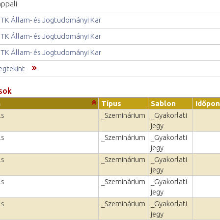
ppali
TK Állam- és Jogtudományi Kar
TK Állam- és Jogtudományi Kar
TK Állam- és Jogtudományi Kar
gtekint
sok
m
Típus
Sablon
Időpon
ls
_Szeminárium
_Gyakorlati
jegy
ls
_Szeminárium
_Gyakorlati
jegy
ls
_Szeminárium
_Gyakorlati
jegy
ls
_Szeminárium
_Gyakorlati
jegy
ls
_Szeminárium
_Gyakorlati
jegy