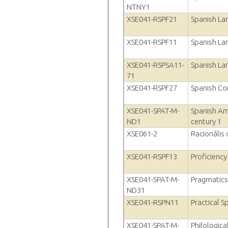
NTNY1
XSE041-RSPF21
Spanish La
XSE041-RSPF11
Spanish La
XSE041-RSPSA11-
Spanish La
71
XSE041-RSPF27
Spanish Co
XSE041-SPAT-M-
Spanish Am
ND1
century 1
XSE061-2
Racionális
XSE041-RSPF13
Proficienc
XSE041-SPAT-M-
Pragmatics 
ND31
XSE041-RSPN11
Practical 
XSE041-SPAT-M-
Philologica