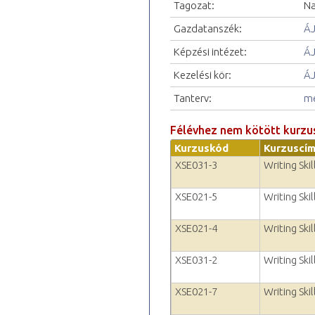
Tagozat:
Na
Gazdatanszék:
ÁJ
Képzési intézet:
ÁJ
Kezelési kör:
ÁJ
Tanterv:
me
Félévhez nem kötött kurzu
Kurzuskód
Kurzuscí
XSE031-3
Writing Skil
XSE021-5
Writing Skil
XSE021-4
Writing Skil
XSE031-2
Writing Skil
XSE021-7
Writing Skil