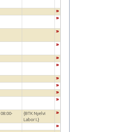
 08:00-
{BTK Nyelvi
Labor I.}