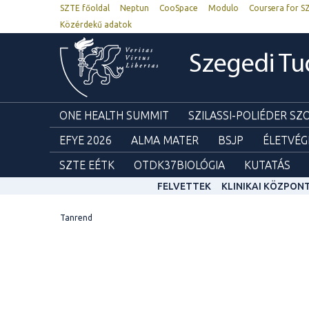
SZTE főoldal
Neptun
CooSpace
Modulo
Coursera for S
Közérdekű adatok
Szegedi T
ONE HEALTH SUMMIT
SZILASSI-POLIÉDER S
EFYE 2026
ALMA MATER
BSJP
ÉLETVÉG
SZTE EÉTK
OTDK37BIOLÓGIA
KUTATÁS
FELVETTEK
KLINIKAI KÖZPON
Tanrend