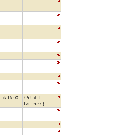
tök 16:00-
{Petőfi II.
tanterem}