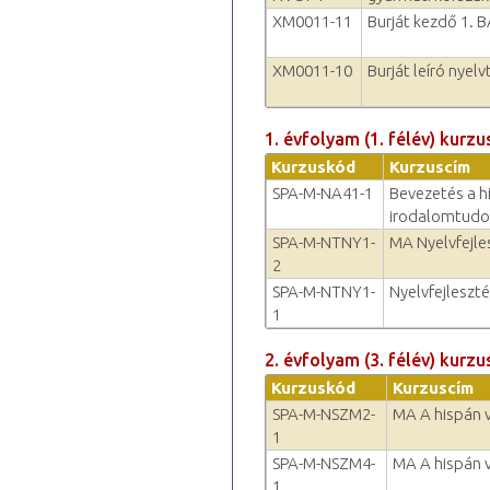
XM0011-11
Burját kezdő 1. 
XM0011-10
Burját leíró nyel
1. évfolyam (1. félév) kurzu
Kurzuskód
Kurzuscím
SPA-M-NA41-1
Bevezetés a h
irodalomtud
SPA-M-NTNY1-
MA Nyelvfejle
2
SPA-M-NTNY1-
Nyelvfejleszté
1
2. évfolyam (3. félév) kurzu
Kurzuskód
Kurzuscím
SPA-M-NSZM2-
MA A hispán v
1
SPA-M-NSZM4-
MA A hispán 
1