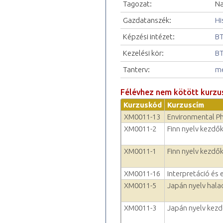
Tagozat:
Na
Gazdatanszék:
Hi
Képzési intézet:
BT
Kezelési kör:
BT
Tanterv:
me
Félévhez nem kötött kurzu
Kurzuskód
Kurzuscím
XM0011-13
Environmental P
XM0011-2
Finn nyelv kezdők
XM0011-1
Finn nyelv kezdők
XM0011-16
Interpretáció és 
XM0011-5
Japán nyelv hala
XM0011-3
Japán nyelv kezd