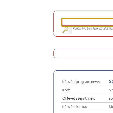
Kérjük, írja be a keresett adat (k
S
Képzési program neve:
Kód:
SP
Oklevél szerinti név:
sp
Képzési forma:
Me