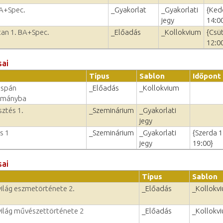
BA+Spec.
_Gyakorlat
_Gyakorlati
{Ked
jegy
14:0
vtan 1. BA+Spec.
_Előadás
_Kollokvium
{Csü
12:0
sai
Típus
Sablon
Időpont
ispán
_Előadás
_Kollokvium
ományba
sztés 1.
_Szeminárium
_Gyakorlati
jegy
s 1
_Szeminárium
_Gyakorlati
{Szerda 1
jegy
19:00}
sai
Típus
Sablon
ilág eszmetörténete 2.
_Előadás
_Kollokv
világ művészettörténete 2
_Előadás
_Kollokv