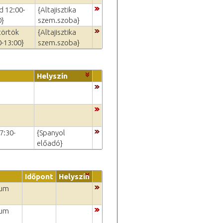
d 12:00-
{Altajisztika
0}
szem.szoba}
törtök
{Altajisztika
0-13:00}
szem.szoba}
Helyszín
7:30-
{Spanyol
előadó}
Időpont
Helyszín
ium
ium