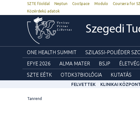
SZTE főoldal
Neptun
CooSpace
Modulo
Coursera for S
Közérdekű adatok
Szegedi T
ONE HEALTH SUMMIT
SZILASSI-POLIÉDER S
EFYE 2026
ALMA MATER
BSJP
ÉLETVÉG
SZTE EÉTK
OTDK37BIOLÓGIA
KUTATÁS
FELVETTEK
KLINIKAI KÖZPON
Tanrend