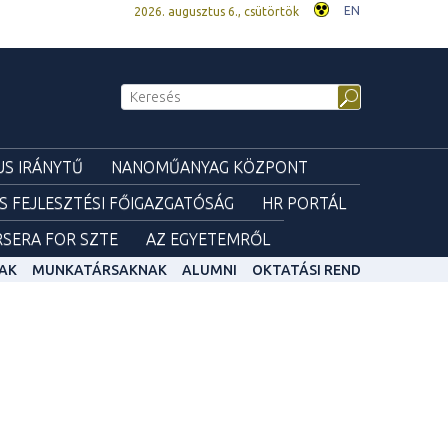
EN
2026. augusztus 6., csütörtök
S IRÁNYTŰ
NANOMŰANYAG KÖZPONT
ÉS FEJLESZTÉSI FŐIGAZGATÓSÁG
HR PORTÁL
SERA FOR SZTE
AZ EGYETEMRŐL
AK
MUNKATÁRSAKNAK
ALUMNI
OKTATÁSI REND