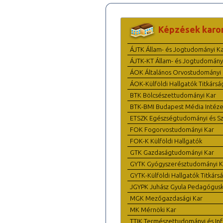
Képzések karo
ÁJTK Állam- és Jogtudományi K
ÁJTK-KT Állam- és Jogtudomány
ÁOK Általános Orvostudományi 
ÁOK-Külföldi Hallgatók Titkársá
BTK Bölcsészettudományi Kar
BTK-BMI Budapest Média Intéze
ETSZK Egészségtudományi és Szo
FOK Fogorvostudományi Kar
FOK-K Külföldi Hallgatók
GTK Gazdaságtudományi Kar
GYTK Gyógyszerésztudományi K
GYTK-Külföldi Hallgatók Titkárs
JGYPK Juhász Gyula Pedagógus
MGK Mezőgazdasági Kar
MK Mérnöki Kar
TTIK Természettudományi és Inf