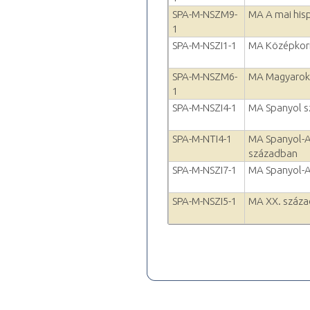
SPA-M-NSZM9-
MA A mai hisp
1
SPA-M-NSZI1-1
MA Középkori
SPA-M-NSZM6-
MA Magyarok 
1
SPA-M-NSZI4-1
MA Spanyol s
SPA-M-NTI4-1
MA Spanyol-A
században
SPA-M-NSZI7-1
MA Spanyol-A
SPA-M-NSZI5-1
MA XX. század