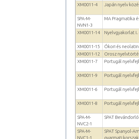
XM0011-4
Japán nyelv köz
SPA-M-
MA Pragmatika és
NVN1-3
XM0011-14
Nyelvgyakorlat I.
XM0011-15
Ókori és neolatin
XM0011-12
Orosz nyelvtörté
XM0011-7
Portugál nyelvfejl
XM0011-9
Portugál nyelvfejl
XM0011-6
Portugál nyelvfej
XM0011-8
Portugál nyelvfejl
SPA-M-
SPAT Bevándorlók
NVC2-1
SPA-M-
SPAT Spanyol-Ame
NVC1-1
gyarmati korszak