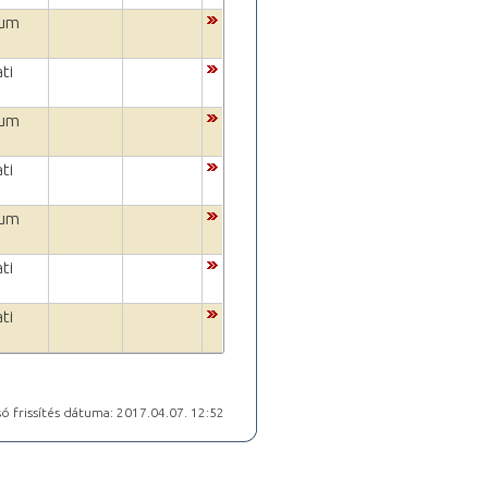
ium
ti
ium
ti
ium
ti
ti
ó frissítés dátuma: 2017.04.07. 12:52