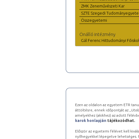
ZMK Zeneművészeti Kar
SZTE Szegedi Tudományegyet
Összegyetemi
Önálló intézmény
Gál Ferenc Hittudományi Főisko
Ezen az oldalon az egyetem ETR tanu
áttöltésre, ennek időpontját az „
Utols
amelyekhez (akikhez) az adott félév
karok honlapján
tájékozódhat.
Először az egyetemi félévet kell kivála
nyílhegyekkel lépegetve lehetséges. Ma