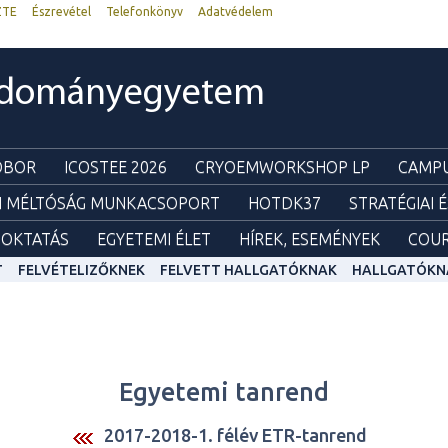
ZTE
Észrevétel
Telefonkönyv
Adatvédelem
udományegyetem
ZOBOR
ICOSTEE 2026
CRYOEMWORKSHOP LP
CAMPU
I MÉLTÓSÁG MUNKACSOPORT
HOTDK37
STRATÉGIAI 
OKTATÁS
EGYETEMI ÉLET
HÍREK, ESEMÉNYEK
COUR
T
FELVÉTELIZŐKNEK
FELVETT HALLGATÓKNAK
HALLGATÓKN
Egyetemi tanrend
2017-2018-1. félév ETR-tanrend