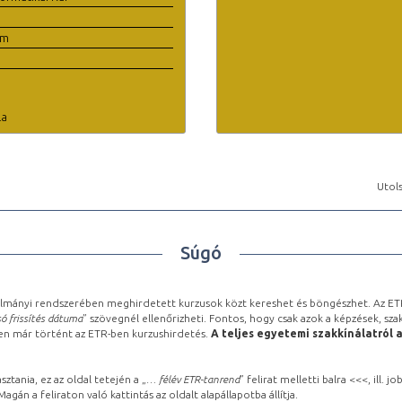
em
la
Utols
Súgó
lmányi rendszerében meghirdetett kurzusok közt kereshet és böngészhet. Az ETR
ó frissítés dátuma
” szövegnél ellenőrizheti. Fontos, hogy csak azok a képzések, sza
ben már történt az ETR-ben kurzushirdetés.
A teljes egyetemi szakkínálatról 
sztania, ez az oldal tetején a „
… félév ETR-tanrend
” felirat melletti balra <<<, ill.
gán a feliraton való kattintás az oldalt alapállapotba állítja.