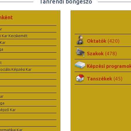
Tanrendi böngésző
nként
ar
i Kar Kecskemét
Oktatók
(420)
Kar
ga
Szakok
(478)
t
Képzési programo
ciális Képzési Kar
Tanszékek
(45)
ar
ága
képző Kar
ormatikai Kar