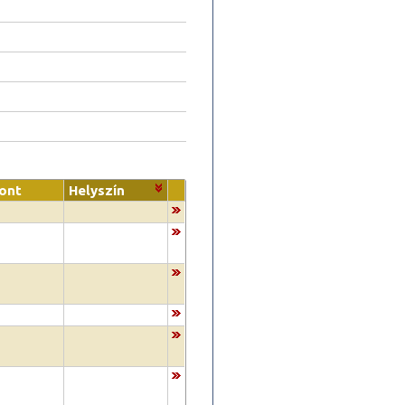
ont
Helyszín