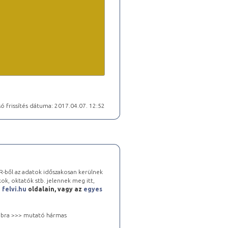
ó frissítés dátuma: 2017.04.07. 12:52
-ből az adatok időszakosan kerülnek
kok, oktatók stb. jelennek meg itt,
a
felvi.hu
oldalain, vagy az
egyes
 jobbra >>> mutató hármas