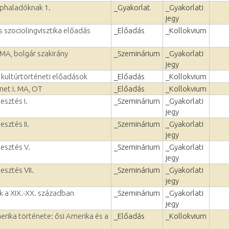
éphaladóknak 1.
_Gyakorlat
_Gyakorlati
jegy
 szociolingvisztika előadás
_Előadás
_Kollokvium
 MA, bolgár szakirány
_Szeminárium
_Gyakorlati
jegy
 kultúrtörténeti előadások
_Előadás
_Kollokvium
net I. MA, OT
_Előadás
_Kollokvium
esztés I.
_Szeminárium
_Gyakorlati
jegy
esztés II.
_Szeminárium
_Gyakorlati
jegy
lesztés V.
_Szeminárium
_Gyakorlati
jegy
esztés VII.
_Szeminárium
_Gyakorlati
jegy
 a XIX.-XX. században
_Szeminárium
_Gyakorlati
jegy
rika története: ősi Amerika és a
_Előadás
_Kollokvium