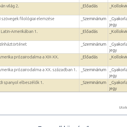
án világ 2.
_Előadás
_Kollokv
 szövegek filológiai elemzése
_Szeminárium
_Gyakorla
jegy
Latin-Amerikában 1.
_Előadás
_Kollokv
zínháztörténet
_Szeminárium
_Gyakorla
jegy
merika prózairodalma a XIX-XX.
_Előadás
_Kollokv
merika prózairodalma a XX. században 1.
_Szeminárium
_Gyakorla
jegy
i spanyol elbeszélők 1.
_Szeminárium
_Gyakorla
jegy
Utols