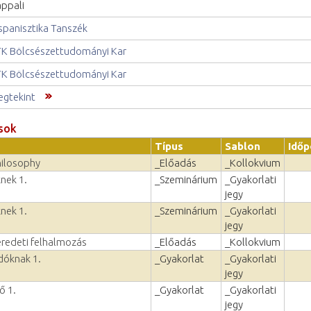
ppali
spanisztika Tanszék
K Bölcsészettudományi Kar
K Bölcsészettudományi Kar
gtekint
sok
Típus
Sablon
Időp
hilosophy
_Előadás
_Kollokvium
nek 1.
_Szeminárium
_Gyakorlati
jegy
nek 1.
_Szeminárium
_Gyakorlati
jegy
eredeti felhalmozás
_Előadás
_Kollokvium
dóknak 1.
_Gyakorlat
_Gyakorlati
jegy
ő 1.
_Gyakorlat
_Gyakorlati
jegy