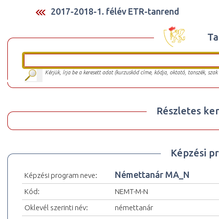
2017-2018-1. félév ETR-tanrend
Ta
Kérjük, írja be a keresett adat (kurzuskód címe, kódja, oktató, tanszék, szak
Részletes ker
Képzési p
Némettanár MA_N
Képzési program neve:
Kód:
NEMT-M-N
Oklevél szerinti név:
némettanár