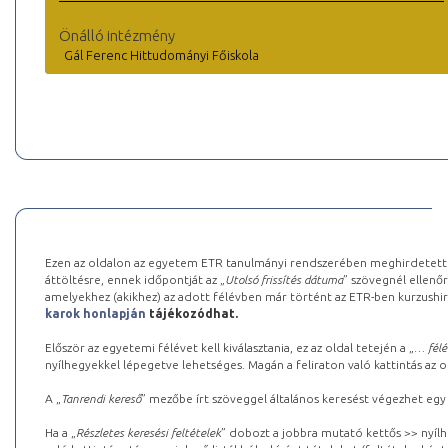
Önálló intézmény
Gál Ferenc Hittudományi Főiskola
Ezen az oldalon az egyetem ETR tanulmányi rendszerében meghirdetett k
áttöltésre, ennek időpontját az „
Utolsó frissítés dátuma
” szövegnél ellenőr
amelyekhez (akikhez) az adott félévben már történt az ETR-ben kurzushi
karok honlapján
tájékozódhat.
Először az egyetemi félévet kell kiválasztania, ez az oldal tetején a „
… félé
nyílhegyekkel lépegetve lehetséges. Magán a feliraton való kattintás az old
A „
Tanrendi kereső
” mezőbe írt szöveggel általános keresést végezhet egy
Ha a „
Részletes keresési feltételek
” dobozt a jobbra mutató kettős >> nyílh