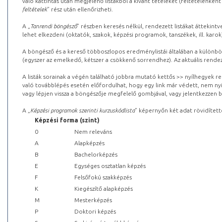
való kattintás után megjelenő listákból a kívánt tételeket (feltételenként
feltételek
” rész után ellenőrizheti.
A „
Tanrendi böngésző
” részben keresés nélkül, rendezett listákat áttekin
lehet elkezdeni (oktatók, szakok, képzési programok, tanszékek, ill. karok
A böngésző és a kereső többoszlopos eredménylistái általában a különböz
(egyszer az emelkedő, kétszer a csökkenő sorrendhez). Az aktuális rendez
A listák sorainak a végén található jobbra mutató kettős >> nyílhegyek r
való továbblépés esetén előfordulhat, hogy egy link már védett, nem nyi
vagy lépjen vissza a böngészője megfelelő gombjával, vagy jelentkezzen be
A „
Képzési programok szerinti kurzuskódlista
” képernyőn két adat rövidített
Képzési forma (szint)
0
Nem releváns
A
Alapképzés
B
Bachelorképzés
E
Egységes osztatlan képzés
F
Felsőfokú szakképzés
K
Kiegészítő alapképzés
M
Mesterképzés
P
Doktori képzés