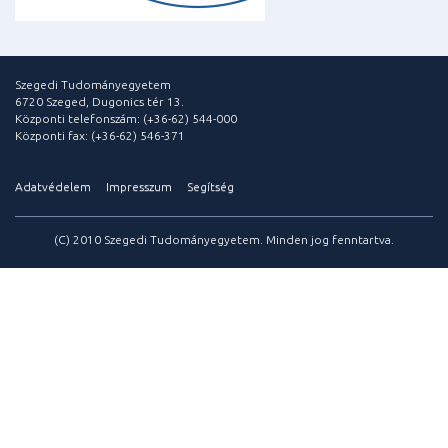
Szegedi Tudományegyetem
6720 Szeged, Dugonics tér 13.
Központi telefonszám: (+36-62) 544-000
Központi fax: (+36-62) 546-371
Adatvédelem
Impresszum
Segítség
(C) 2010 Szegedi Tudományegyetem. Minden jog fenntartva.