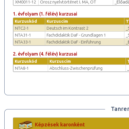
XM0011-12
Orosz nyelvtörténet I. MA, OT
_Előad
1. évfolyam (1. félév) kurzusai
Kurzuskód
Kurzuscím
T
NTC2-1
Deutsch im Kontrast 2
_
NTA31-1
Fachdidaktik DaF - Grundlagen 1
_
NTA33-1
Fachdidaktik DaF - Einführung
_
2. évfolyam (4. félév) kurzusai
Kurzuskód
Kurzuscím
NTA8-1
Abschluss-Zwischenprüfung
Tanre
Képzések karonként