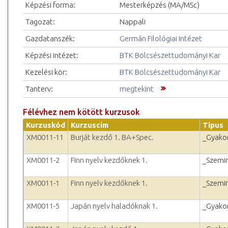
Képzési forma:
Mesterképzés (MA/MSc)
Tagozat:
Nappali
Gazdatanszék:
Germán Filológiai Intézet
Képzési intézet:
BTK Bölcsészettudományi Kar
Kezelési kör:
BTK Bölcsészettudományi Kar
Tanterv:
megtekint
Félévhez nem kötött kurzusok
Kurzuskód
Kurzuscím
Típus
XM0011-11
Burját kezdő 1. BA+Spec.
_Gyakor
XM0011-2
Finn nyelv kezdőknek 1.
_Szemi
XM0011-1
Finn nyelv kezdőknek 1.
_Szemi
XM0011-5
Japán nyelv haladóknak 1.
_Gyakor