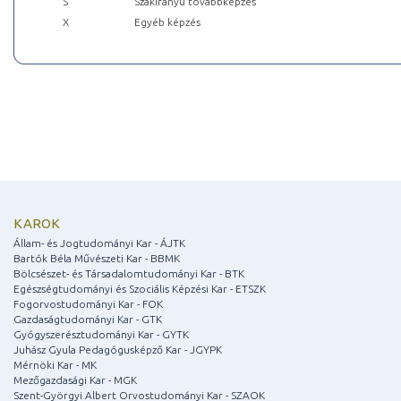
S
Szakirányú továbbképzés
X
Egyéb képzés
KAROK
Állam- és Jogtudományi Kar - ÁJTK
Bartók Béla Művészeti Kar - BBMK
Bölcsészet- és Társadalomtudományi Kar - BTK
Egészségtudományi és Szociális Képzési Kar - ETSZK
Fogorvostudományi Kar - FOK
Gazdaságtudományi Kar - GTK
Gyógyszerésztudományi Kar - GYTK
Juhász Gyula Pedagógusképző Kar - JGYPK
Mérnöki Kar - MK
Mezőgazdasági Kar - MGK
Szent-Györgyi Albert Orvostudományi Kar - SZAOK