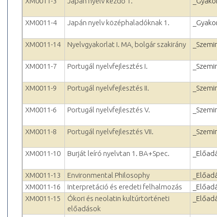
XM0011-3
Japán nyelv kezdő 1.
_Gyakor
XM0011-4
Japán nyelv középhaladóknak 1.
_Gyakor
XM0011-14
Nyelvgyakorlat I. MA, bolgár szakirány
_Szemi
XM0011-7
Portugál nyelvfejlesztés I.
_Szemi
XM0011-9
Portugál nyelvfejlesztés II.
_Szemi
XM0011-6
Portugál nyelvfejlesztés V.
_Szemi
XM0011-8
Portugál nyelvfejlesztés VII.
_Szemi
XM0011-10
Burját leíró nyelvtan 1. BA+Spec.
_Előad
XM0011-13
Environmental Philosophy
_Előad
XM0011-16
Interpretáció és eredeti felhalmozás
_Előad
XM0011-15
Ókori és neolatin kultúrtörténeti
_Előad
előadások