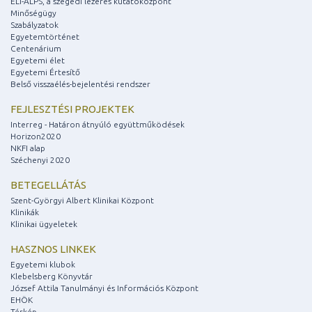
ELI-ALPS, a szegedi lézeres kutatóközpont
Minőségügy
Szabályzatok
Egyetemtörténet
Centenárium
Egyetemi élet
Egyetemi Értesítő
Belső visszaélés-bejelentési rendszer
FEJLESZTÉSI PROJEKTEK
Interreg - Határon átnyúló együttműködések
Horizon2020
NKFI alap
Széchenyi 2020
BETEGELLÁTÁS
Szent-Györgyi Albert Klinikai Központ
Klinikák
Klinikai ügyeletek
HASZNOS LINKEK
Egyetemi klubok
Klebelsberg Könyvtár
József Attila Tanulmányi és Információs Központ
EHÖK
Térkép