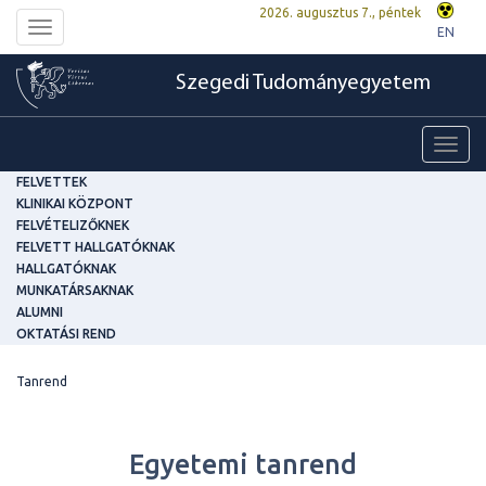
2026. augusztus 7., péntek
Toggle
EN
navigation
Szegedi Tudományegyetem
Toggl
navig
FELVETTEK
KLINIKAI KÖZPONT
FELVÉTELIZŐKNEK
FELVETT HALLGATÓKNAK
HALLGATÓKNAK
MUNKATÁRSAKNAK
ALUMNI
OKTATÁSI REND
Tanrend
Egyetemi tanrend