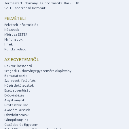
Természettudományi és Informatikai Kar - TTIK
SZTE Tanárképző Központ
FELVÉTELI
Felvételi információk
Képzések
Miért az SZTE?
Nyílt napok
Hírek
Pontkalkulátor
AZ EGYETEMRŐL
Rektori köszöntő
Szegedi Tudományegyetemért Alapítvány
Bemutatkozás
Szervezeti felépítés
Közérdekű adatok
Esélyegyenlőség
E-ügyintézés
Alapítványok
Professzori kar
Akadémikusaink
Díszdoktoraink
Olimpikonjaink
Családbarát Egyetem