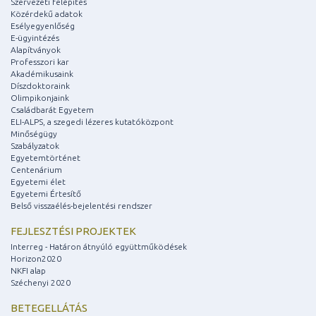
Szervezeti felépítés
Közérdekű adatok
Esélyegyenlőség
E-ügyintézés
Alapítványok
Professzori kar
Akadémikusaink
Díszdoktoraink
Olimpikonjaink
Családbarát Egyetem
ELI-ALPS, a szegedi lézeres kutatóközpont
Minőségügy
Szabályzatok
Egyetemtörténet
Centenárium
Egyetemi élet
Egyetemi Értesítő
Belső visszaélés-bejelentési rendszer
FEJLESZTÉSI PROJEKTEK
Interreg - Határon átnyúló együttműködések
Horizon2020
NKFI alap
Széchenyi 2020
BETEGELLÁTÁS