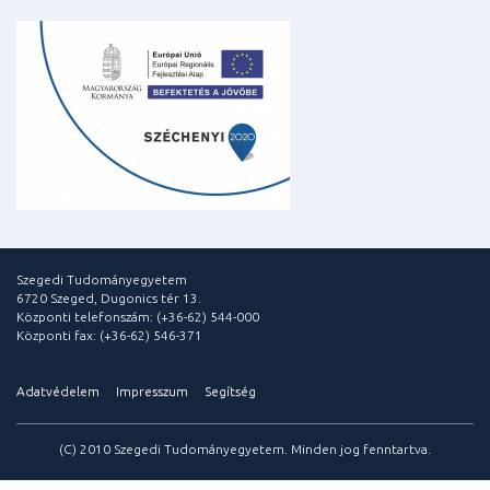
Szegedi Tudományegyetem
6720 Szeged, Dugonics tér 13.
Központi telefonszám: (+36-62) 544-000
Központi fax: (+36-62) 546-371
Adatvédelem
Impresszum
Segítség
(C) 2010 Szegedi Tudományegyetem. Minden jog fenntartva.