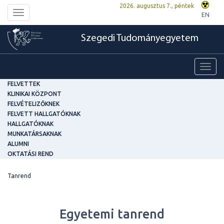
2026. augusztus 7., péntek
Toggle
EN
navigation
Szegedi Tudományegyetem
Toggl
navig
FELVETTEK
KLINIKAI KÖZPONT
FELVÉTELIZŐKNEK
FELVETT HALLGATÓKNAK
HALLGATÓKNAK
MUNKATÁRSAKNAK
ALUMNI
OKTATÁSI REND
Tanrend
Egyetemi tanrend