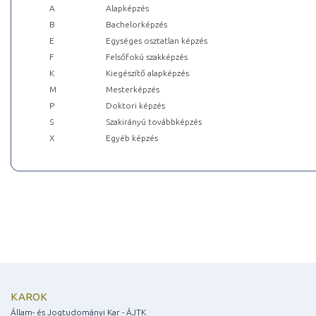
A
Alapképzés
B
Bachelorképzés
E
Egységes osztatlan képzés
F
Felsőfokú szakképzés
K
Kiegészítő alapképzés
M
Mesterképzés
P
Doktori képzés
S
Szakirányú továbbképzés
X
Egyéb képzés
KAROK
Állam- és Jogtudományi Kar - ÁJTK