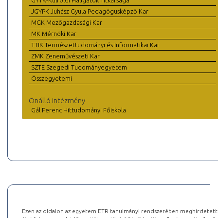
GYTK-Külföldi Hallgatók Titkársága
JGYPK Juhász Gyula Pedagógusképző Kar
MGK Mezőgazdasági Kar
MK Mérnöki Kar
TTIK Természettudományi és Informatikai Kar
ZMK Zeneművészeti Kar
SZTE Szegedi Tudományegyetem
Összegyetemi
Önálló intézmény
Gál Ferenc Hittudományi Főiskola
Ezen az oldalon az egyetem ETR tanulmányi rendszerében meghirdetett k