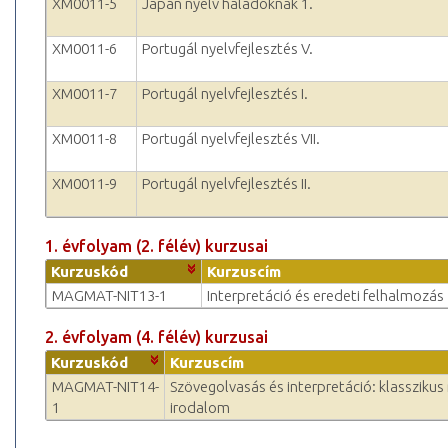
XM0011-5
Japán nyelv haladóknak 1.
XM0011-6
Portugál nyelvfejlesztés V.
XM0011-7
Portugál nyelvfejlesztés I.
XM0011-8
Portugál nyelvfejlesztés VII.
XM0011-9
Portugál nyelvfejlesztés II.
1. évfolyam (2. félév) kurzusai
Kurzuskód
Kurzuscím
MAGMAT-NIT13-1
Interpretáció és eredeti felhalmozás
2. évfolyam (4. félév) kurzusai
Kurzuskód
Kurzuscím
MAGMAT-NIT14-
Szövegolvasás és interpretáció: klassziku
1
irodalom