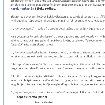
áttöltésre, ennek időpontját az „
Utolsó frissítés dátuma
” szövegnél ellenőr
amelyekhez (akikhez) az adott félévben már történt az ETR-ben kurzushi
karok honlapján
tájékozódhat.
Először az egyetemi félévet kell kiválasztania, ez az oldal tetején a „
… félé
nyílhegyekkel lépegetve lehetséges. Magán a feliraton való kattintás az old
A „
Tanrendi kereső
” mezőbe írt szöveggel általános keresést végezhet egy
Ha a „
Részletes keresési feltételek
” dobozt a jobbra mutató kettős >> nyílh
való kattintás után megjelenő listákból a kívánt tételeket (feltételenként
feltételek
” rész után ellenőrizheti.
A „
Tanrendi böngésző
” részben keresés nélkül, rendezett listákat áttekin
lehet elkezdeni (oktatók, szakok, képzési programok, tanszékek, ill. karok
A böngésző és a kereső többoszlopos eredménylistái általában a különböz
(egyszer az emelkedő, kétszer a csökkenő sorrendhez). Az aktuális rendez
A listák sorainak a végén található jobbra mutató kettős >> nyílhegyek r
való továbblépés esetén előfordulhat, hogy egy link már védett, nem nyi
vagy lépjen vissza a böngészője megfelelő gombjával, vagy jelentkezzen be
A „
Képzési programok szerinti kurzuskódlista
” képernyőn két adat rövidített
Képzési forma (szint)
0
Nem releváns