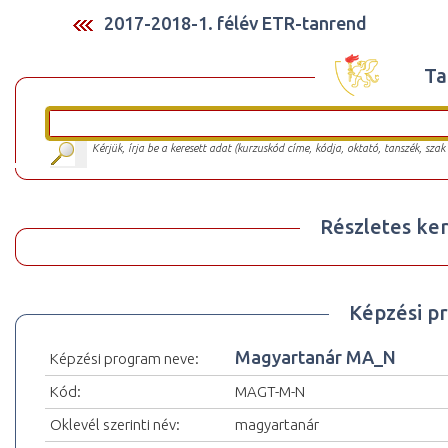
2017-2018-1. félév ETR-tanrend
Ta
Kérjük, írja be a keresett adat (kurzuskód címe, kódja, oktató, tanszék, szak
Részletes ker
Képzési p
Magyartanár MA_N
Képzési program neve:
Kód:
MAGT-M-N
Oklevél szerinti név:
magyartanár