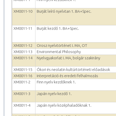
XM0011-10
Burját leíró nyelvtan 1. BA+Spec.
XM0011-11
Burját kezdő 1. BA+Spec.
XM0011-12
Orosz nyelvtörténet I. MA, OT
XM0011-13
Environmental Philosophy
XM0011-14
Nyelvgyakorlat I. MA, bolgár szakirány
XM0011-15
Ókori és neolatin kultúrtörténeti előadások
XM0011-16
Interpretáció és eredeti felhalmozás
XM0011-2
Finn nyelv kezdőknek 1.
XM0011-3
Japán nyelv kezdő 1.
XM0011-4
Japán nyelv középhaladóknak 1.