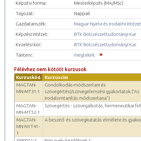
Képzési forma:
Mesterképzés (MA/MSc)
Tagozat:
Nappali
Gazdatanszék:
Magyar Nyelvi és Irodalmi Intéze
Képzési intézet:
BTK Bölcsészettudományi Kar
Kezelési kör:
BTK Bölcsészettudományi Kar
Tanterv:
megtekint
Félévhez nem kötött kurzusok
Kurzuskód
Kurzuscím
MAGTAN-
Gondolkodás-módszertani és
MN-MT31-1
szövegértési/szövegelemzési gyakorlatok ("Az
irodalomtanítás módszertana")
MAGTAN-
Szövegértés - szövegalkotás, hermeneutikai fe
MN-MT52-1
MAGTAN-
A beszéd- és szövegkutatás elmélete és gyako
MN-NYT41-
1
XM0011-1
Finn nyelv kezdőknek 1.