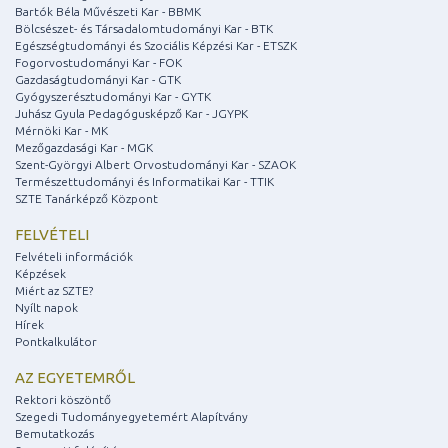
Bartók Béla Művészeti Kar - BBMK
Bölcsészet- és Társadalomtudományi Kar - BTK
Egészségtudományi és Szociális Képzési Kar - ETSZK
Fogorvostudományi Kar - FOK
Gazdaságtudományi Kar - GTK
Gyógyszerésztudományi Kar - GYTK
Juhász Gyula Pedagógusképző Kar - JGYPK
Mérnöki Kar - MK
Mezőgazdasági Kar - MGK
Szent-Györgyi Albert Orvostudományi Kar - SZAOK
Természettudományi és Informatikai Kar - TTIK
SZTE Tanárképző Központ
FELVÉTELI
Felvételi információk
Képzések
Miért az SZTE?
Nyílt napok
Hírek
Pontkalkulátor
AZ EGYETEMRŐL
Rektori köszöntő
Szegedi Tudományegyetemért Alapítvány
Bemutatkozás