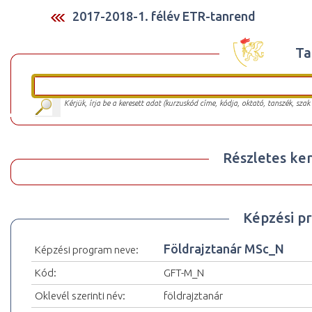
2017-2018-1. félév ETR-tanrend
Ta
Kérjük, írja be a keresett adat (kurzuskód címe, kódja, oktató, tanszék, szak
Részletes ker
Képzési p
Földrajztanár MSc_N
Képzési program neve:
Kód:
GFT-M_N
Oklevél szerinti név:
földrajztanár