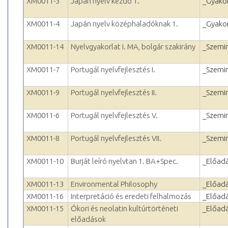
XM0011-3
Japán nyelv kezdő 1.
_Gyakor
XM0011-4
Japán nyelv középhaladóknak 1.
_Gyakor
XM0011-14
Nyelvgyakorlat I. MA, bolgár szakirány
_Szemi
XM0011-7
Portugál nyelvfejlesztés I.
_Szemi
XM0011-9
Portugál nyelvfejlesztés II.
_Szemi
XM0011-6
Portugál nyelvfejlesztés V.
_Szemi
XM0011-8
Portugál nyelvfejlesztés VII.
_Szemi
XM0011-10
Burját leíró nyelvtan 1. BA+Spec.
_Előad
XM0011-13
Environmental Philosophy
_Előad
XM0011-16
Interpretáció és eredeti felhalmozás
_Előad
XM0011-15
Ókori és neolatin kultúrtörténeti
_Előad
előadások