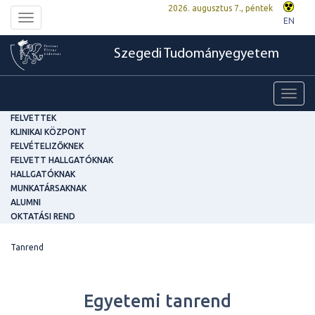
2026. augusztus 7., péntek
Toggle
EN
navigation
Szegedi Tudományegyetem
Toggl
navig
FELVETTEK
KLINIKAI KÖZPONT
FELVÉTELIZŐKNEK
FELVETT HALLGATÓKNAK
HALLGATÓKNAK
MUNKATÁRSAKNAK
ALUMNI
OKTATÁSI REND
Tanrend
Egyetemi tanrend