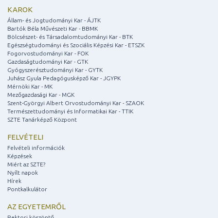
KAROK
Állam- és Jogtudományi Kar - ÁJTK
Bartók Béla Művészeti Kar - BBMK
Bölcsészet- és Társadalomtudományi Kar - BTK
Egészségtudományi és Szociális Képzési Kar - ETSZK
Fogorvostudományi Kar - FOK
Gazdaságtudományi Kar - GTK
Gyógyszerésztudományi Kar - GYTK
Juhász Gyula Pedagógusképző Kar - JGYPK
Mérnöki Kar - MK
Mezőgazdasági Kar - MGK
Szent-Györgyi Albert Orvostudományi Kar - SZAOK
Természettudományi és Informatikai Kar - TTIK
SZTE Tanárképző Központ
FELVÉTELI
Felvételi információk
Képzések
Miért az SZTE?
Nyílt napok
Hírek
Pontkalkulátor
AZ EGYETEMRŐL
Rektori köszöntő