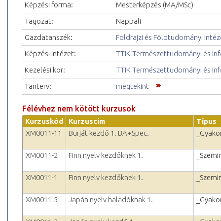
Képzési forma:
Mesterképzés (MA/MSc)
Tagozat:
Nappali
Gazdatanszék:
Földrajzi és Földtudományi Intéz
Képzési intézet:
TTIK Természettudományi és Inf
Kezelési kör:
TTIK Természettudományi és Inf
Tanterv:
megtekint
Félévhez nem kötött kurzusok
Kurzuskód
Kurzuscím
Típus
XM0011-11
Burját kezdő 1. BA+Spec.
_Gyakor
XM0011-2
Finn nyelv kezdőknek 1.
_Szemi
XM0011-1
Finn nyelv kezdőknek 1.
_Szemi
XM0011-5
Japán nyelv haladóknak 1.
_Gyakor