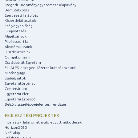
Szegedi Tudományegyetemért Alapítvány
Bemutatkozás
Szervezeti felépítés
Közérdekű adatok
Esélyegyenlőség
E-ügyintézés
Alapítványok
Professzori kar
Akadémikusaink
Díszdoktoraink
Olimpikonjaink
Családbarát Egyetem
ELI-ALPS, a szegedi lézeres kutatóközpont
Minőségügy
Szabályzatok
Egyetemtörténet
Centenárium
Egyetemi élet
Egyetemi Értesítő
Belső visszaélés-bejelentési rendszer
FEJLESZTÉSI PROJEKTEK
Interreg - Határon átnyúló együttműködések
Horizon2020
NKFI alap
Széchenyi 2020