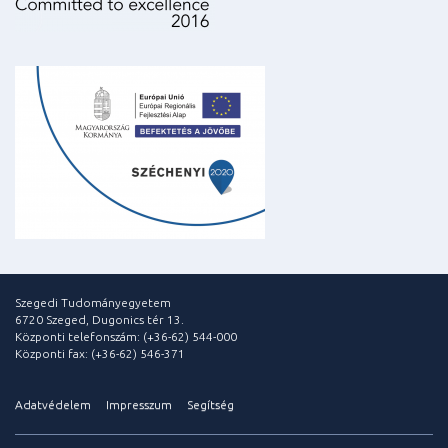
Szegedi Tudományegyetem
6720 Szeged, Dugonics tér 13.
Központi telefonszám: (+36-62) 544-000
Központi fax: (+36-62) 546-371
Adatvédelem
Impresszum
Segítség