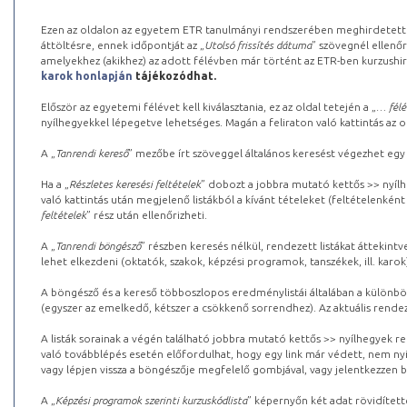
Ezen az oldalon az egyetem ETR tanulmányi rendszerében meghirdetett k
áttöltésre, ennek időpontját az „
Utolsó frissítés dátuma
” szövegnél ellenőr
amelyekhez (akikhez) az adott félévben már történt az ETR-ben kurzushi
karok honlapján
tájékozódhat.
Először az egyetemi félévet kell kiválasztania, ez az oldal tetején a „
… félé
nyílhegyekkel lépegetve lehetséges. Magán a feliraton való kattintás az old
A „
Tanrendi kereső
” mezőbe írt szöveggel általános keresést végezhet egy
Ha a „
Részletes keresési feltételek
” dobozt a jobbra mutató kettős >> nyílh
való kattintás után megjelenő listákból a kívánt tételeket (feltételenként
feltételek
” rész után ellenőrizheti.
A „
Tanrendi böngésző
” részben keresés nélkül, rendezett listákat áttekin
lehet elkezdeni (oktatók, szakok, képzési programok, tanszékek, ill. karok
A böngésző és a kereső többoszlopos eredménylistái általában a különböz
(egyszer az emelkedő, kétszer a csökkenő sorrendhez). Az aktuális rendez
A listák sorainak a végén található jobbra mutató kettős >> nyílhegyek r
való továbblépés esetén előfordulhat, hogy egy link már védett, nem nyi
vagy lépjen vissza a böngészője megfelelő gombjával, vagy jelentkezzen be
A „
Képzési programok szerinti kurzuskódlista
” képernyőn két adat rövidített