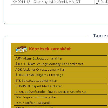
XM0011-12
Orosz nyelvtörténet I. MA, OT
_Előad
Tanre
Képzések karonként
ÁJTK Állam- és Jogtudományi Kar
ÁJTK-KT Állam- és Jogtudományi Kar Kecskemét
ÁOK Általános Orvostudományi Kar
ÁOK-Külföldi Hallgatók Titkársága
BTK Bölcsészettudományi Kar
BTK-BMI Budapest Média Intézet
ETSZK Egészségtudományi és Szociális Képzési Kar
FOK Fogorvostudományi Kar
FOK-K Külföldi Hallgatók