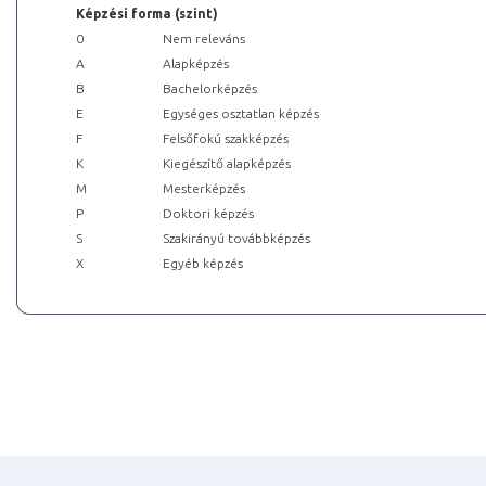
Képzési forma (szint)
0
Nem releváns
A
Alapképzés
B
Bachelorképzés
E
Egységes osztatlan képzés
F
Felsőfokú szakképzés
K
Kiegészítő alapképzés
M
Mesterképzés
P
Doktori képzés
S
Szakirányú továbbképzés
X
Egyéb képzés