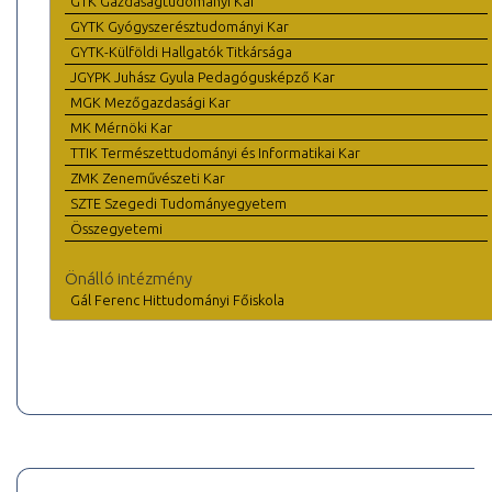
GTK Gazdaságtudományi Kar
GYTK Gyógyszerésztudományi Kar
GYTK-Külföldi Hallgatók Titkársága
JGYPK Juhász Gyula Pedagógusképző Kar
MGK Mezőgazdasági Kar
MK Mérnöki Kar
TTIK Természettudományi és Informatikai Kar
ZMK Zeneművészeti Kar
SZTE Szegedi Tudományegyetem
Összegyetemi
Önálló intézmény
Gál Ferenc Hittudományi Főiskola