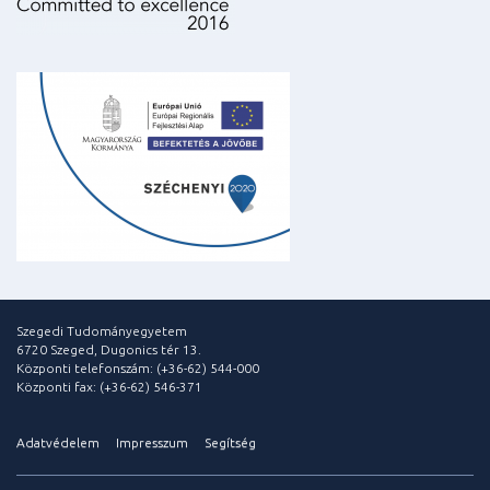
Szegedi Tudományegyetem
6720 Szeged, Dugonics tér 13.
Központi telefonszám: (+36-62) 544-000
Központi fax: (+36-62) 546-371
Adatvédelem
Impresszum
Segítség