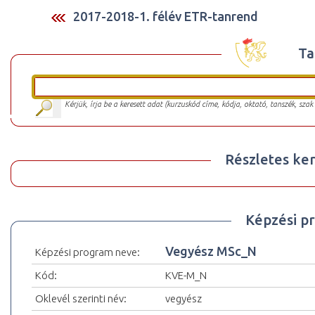
2017-2018-1. félév ETR-tanrend
Ta
Kérjük, írja be a keresett adat (kurzuskód címe, kódja, oktató, tanszék, szak
Részletes ker
Képzési p
Vegyész MSc_N
Képzési program neve:
Kód:
KVE-M_N
Oklevél szerinti név:
vegyész