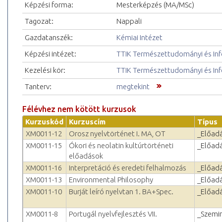
Képzési forma:
Mesterképzés (MA/MSc)
Tagozat:
Nappali
Gazdatanszék:
Kémiai Intézet
Képzési intézet:
TTIK Természettudományi és Inf
Kezelési kör:
TTIK Természettudományi és Inf
Tanterv:
megtekint
Félévhez nem kötött kurzusok
Kurzuskód
Kurzuscím
Típus
XM0011-12
Orosz nyelvtörténet I. MA, OT
_Előad
XM0011-15
Ókori és neolatin kultúrtörténeti
_Előad
előadások
XM0011-16
Interpretáció és eredeti felhalmozás
_Előad
XM0011-13
Environmental Philosophy
_Előad
XM0011-10
Burját leíró nyelvtan 1. BA+Spec.
_Előad
XM0011-8
Portugál nyelvfejlesztés VII.
_Szemi