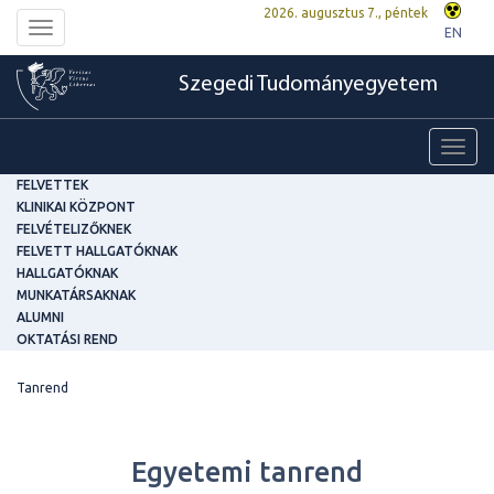
2026. augusztus 7., péntek
Toggle
EN
navigation
Szegedi Tudományegyetem
Toggl
navig
FELVETTEK
KLINIKAI KÖZPONT
FELVÉTELIZŐKNEK
FELVETT HALLGATÓKNAK
HALLGATÓKNAK
MUNKATÁRSAKNAK
ALUMNI
OKTATÁSI REND
Tanrend
Egyetemi tanrend