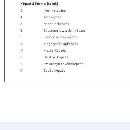
Képzési forma (szint)
0
Nem releváns
A
Alapképzés
B
Bachelorképzés
E
Egységes osztatlan képzés
F
Felsőfokú szakképzés
K
Kiegészítő alapképzés
M
Mesterképzés
P
Doktori képzés
S
Szakirányú továbbképzés
X
Egyéb képzés