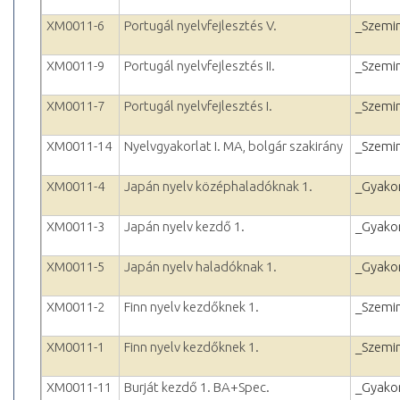
XM0011-6
Portugál nyelvfejlesztés V.
_Szemi
XM0011-9
Portugál nyelvfejlesztés II.
_Szemi
XM0011-7
Portugál nyelvfejlesztés I.
_Szemi
XM0011-14
Nyelvgyakorlat I. MA, bolgár szakirány
_Szemi
XM0011-4
Japán nyelv középhaladóknak 1.
_Gyakor
XM0011-3
Japán nyelv kezdő 1.
_Gyakor
XM0011-5
Japán nyelv haladóknak 1.
_Gyakor
XM0011-2
Finn nyelv kezdőknek 1.
_Szemi
XM0011-1
Finn nyelv kezdőknek 1.
_Szemi
XM0011-11
Burját kezdő 1. BA+Spec.
_Gyakor