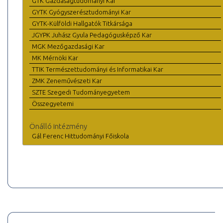
GTK Gazdaságtudományi Kar
GYTK Gyógyszerésztudományi Kar
GYTK-Külföldi Hallgatók Titkársága
JGYPK Juhász Gyula Pedagógusképző Kar
MGK Mezőgazdasági Kar
MK Mérnöki Kar
TTIK Természettudományi és Informatikai Kar
ZMK Zeneművészeti Kar
SZTE Szegedi Tudományegyetem
Összegyetemi
Önálló intézmény
Gál Ferenc Hittudományi Főiskola