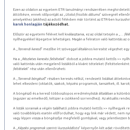
Ezen az oldalon az egyetem ETR tanulmányi rendszerében meghirdetett k
áttöltésre, ennek időpontját az „
Utolsó frissítés dátuma
” szövegnél ellenőr
amelyekhez (akikhez) az adott félévben már történt az ETR-ben kurzushi
karok honlapján
tájékozódhat.
Először az egyetemi félévet kell kiválasztania, ez az oldal tetején a „
… félé
nyílhegyekkel lépegetve lehetséges. Magán a feliraton való kattintás az old
A „
Tanrendi kereső
” mezőbe írt szöveggel általános keresést végezhet egy
Ha a „
Részletes keresési feltételek
” dobozt a jobbra mutató kettős >> nyílh
való kattintás után megjelenő listákból a kívánt tételeket (feltételenként
feltételek
” rész után ellenőrizheti.
A „
Tanrendi böngésző
” részben keresés nélkül, rendezett listákat áttekin
lehet elkezdeni (oktatók, szakok, képzési programok, tanszékek, ill. karok
A böngésző és a kereső többoszlopos eredménylistái általában a különböz
(egyszer az emelkedő, kétszer a csökkenő sorrendhez). Az aktuális rendez
A listák sorainak a végén található jobbra mutató kettős >> nyílhegyek r
való továbblépés esetén előfordulhat, hogy egy link már védett, nem nyi
vagy lépjen vissza a böngészője megfelelő gombjával, vagy jelentkezzen be
A „
Képzési programok szerinti kurzuskódlista
” képernyőn két adat rövidített