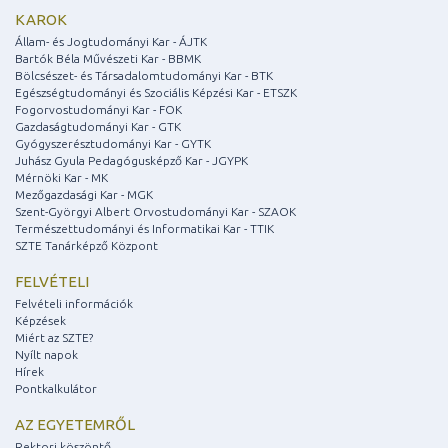
KAROK
Állam- és Jogtudományi Kar - ÁJTK
Bartók Béla Művészeti Kar - BBMK
Bölcsészet- és Társadalomtudományi Kar - BTK
Egészségtudományi és Szociális Képzési Kar - ETSZK
Fogorvostudományi Kar - FOK
Gazdaságtudományi Kar - GTK
Gyógyszerésztudományi Kar - GYTK
Juhász Gyula Pedagógusképző Kar - JGYPK
Mérnöki Kar - MK
Mezőgazdasági Kar - MGK
Szent-Györgyi Albert Orvostudományi Kar - SZAOK
Természettudományi és Informatikai Kar - TTIK
SZTE Tanárképző Központ
FELVÉTELI
Felvételi információk
Képzések
Miért az SZTE?
Nyílt napok
Hírek
Pontkalkulátor
AZ EGYETEMRŐL
Rektori köszöntő