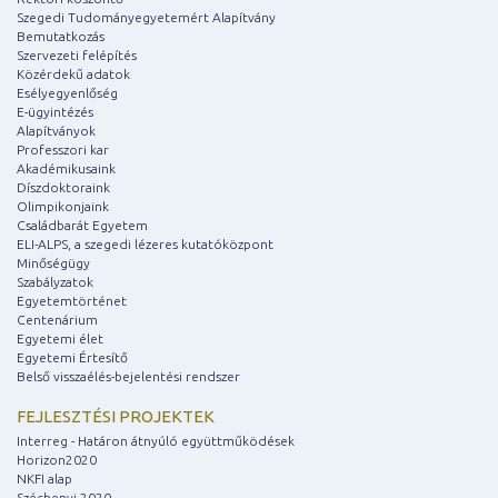
Szegedi Tudományegyetemért Alapítvány
Bemutatkozás
Szervezeti felépítés
Közérdekű adatok
Esélyegyenlőség
E-ügyintézés
Alapítványok
Professzori kar
Akadémikusaink
Díszdoktoraink
Olimpikonjaink
Családbarát Egyetem
ELI-ALPS, a szegedi lézeres kutatóközpont
Minőségügy
Szabályzatok
Egyetemtörténet
Centenárium
Egyetemi élet
Egyetemi Értesítő
Belső visszaélés-bejelentési rendszer
FEJLESZTÉSI PROJEKTEK
Interreg - Határon átnyúló együttműködések
Horizon2020
NKFI alap
Széchenyi 2020