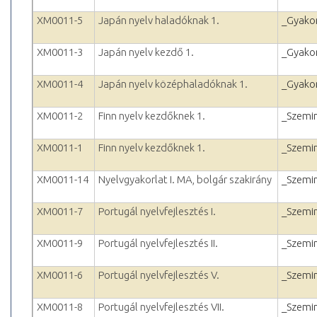
XM0011-5
Japán nyelv haladóknak 1.
_Gyakor
XM0011-3
Japán nyelv kezdő 1.
_Gyakor
XM0011-4
Japán nyelv középhaladóknak 1.
_Gyakor
XM0011-2
Finn nyelv kezdőknek 1.
_Szemi
XM0011-1
Finn nyelv kezdőknek 1.
_Szemi
XM0011-14
Nyelvgyakorlat I. MA, bolgár szakirány
_Szemi
XM0011-7
Portugál nyelvfejlesztés I.
_Szemi
XM0011-9
Portugál nyelvfejlesztés II.
_Szemi
XM0011-6
Portugál nyelvfejlesztés V.
_Szemi
XM0011-8
Portugál nyelvfejlesztés VII.
_Szemi