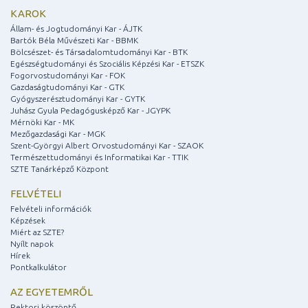
KAROK
Állam- és Jogtudományi Kar - ÁJTK
Bartók Béla Művészeti Kar - BBMK
Bölcsészet- és Társadalomtudományi Kar - BTK
Egészségtudományi és Szociális Képzési Kar - ETSZK
Fogorvostudományi Kar - FOK
Gazdaságtudományi Kar - GTK
Gyógyszerésztudományi Kar - GYTK
Juhász Gyula Pedagógusképző Kar - JGYPK
Mérnöki Kar - MK
Mezőgazdasági Kar - MGK
Szent-Györgyi Albert Orvostudományi Kar - SZAOK
Természettudományi és Informatikai Kar - TTIK
SZTE Tanárképző Központ
FELVÉTELI
Felvételi információk
Képzések
Miért az SZTE?
Nyílt napok
Hírek
Pontkalkulátor
AZ EGYETEMRŐL
Rektori köszöntő