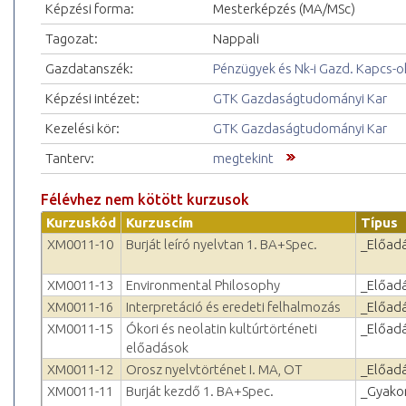
Képzési forma:
Mesterképzés (MA/MSc)
Tagozat:
Nappali
Gazdatanszék:
Pénzügyek és Nk-i Gazd. Kapcs-ok
Képzési intézet:
GTK Gazdaságtudományi Kar
Kezelési kör:
GTK Gazdaságtudományi Kar
Tanterv:
megtekint
Félévhez nem kötött kurzusok
Kurzuskód
Kurzuscím
Típus
XM0011-10
Burját leíró nyelvtan 1. BA+Spec.
_Előad
XM0011-13
Environmental Philosophy
_Előad
XM0011-16
Interpretáció és eredeti felhalmozás
_Előad
XM0011-15
Ókori és neolatin kultúrtörténeti
_Előad
előadások
XM0011-12
Orosz nyelvtörténet I. MA, OT
_Előad
XM0011-11
Burját kezdő 1. BA+Spec.
_Gyakor