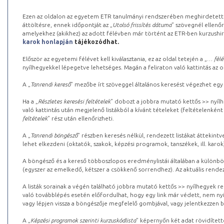
Ezen az oldalon az egyetem ETR tanulmányi rendszerében meghirdetett k
áttöltésre, ennek időpontját az „
Utolsó frissítés dátuma
” szövegnél ellenőr
amelyekhez (akikhez) az adott félévben már történt az ETR-ben kurzushi
karok honlapján
tájékozódhat.
Először az egyetemi félévet kell kiválasztania, ez az oldal tetején a „
… félé
nyílhegyekkel lépegetve lehetséges. Magán a feliraton való kattintás az old
A „
Tanrendi kereső
” mezőbe írt szöveggel általános keresést végezhet egy
Ha a „
Részletes keresési feltételek
” dobozt a jobbra mutató kettős >> nyílh
való kattintás után megjelenő listákból a kívánt tételeket (feltételenként
feltételek
” rész után ellenőrizheti.
A „
Tanrendi böngésző
” részben keresés nélkül, rendezett listákat áttekin
lehet elkezdeni (oktatók, szakok, képzési programok, tanszékek, ill. karok
A böngésző és a kereső többoszlopos eredménylistái általában a különböz
(egyszer az emelkedő, kétszer a csökkenő sorrendhez). Az aktuális rendez
A listák sorainak a végén található jobbra mutató kettős >> nyílhegyek r
való továbblépés esetén előfordulhat, hogy egy link már védett, nem nyi
vagy lépjen vissza a böngészője megfelelő gombjával, vagy jelentkezzen be
A „
Képzési programok szerinti kurzuskódlista
” képernyőn két adat rövidített