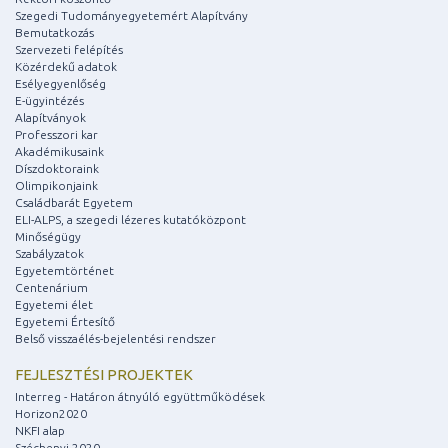
Szegedi Tudományegyetemért Alapítvány
Bemutatkozás
Szervezeti felépítés
Közérdekű adatok
Esélyegyenlőség
E-ügyintézés
Alapítványok
Professzori kar
Akadémikusaink
Díszdoktoraink
Olimpikonjaink
Családbarát Egyetem
ELI-ALPS, a szegedi lézeres kutatóközpont
Minőségügy
Szabályzatok
Egyetemtörténet
Centenárium
Egyetemi élet
Egyetemi Értesítő
Belső visszaélés-bejelentési rendszer
FEJLESZTÉSI PROJEKTEK
Interreg - Határon átnyúló együttműködések
Horizon2020
NKFI alap
Széchenyi 2020