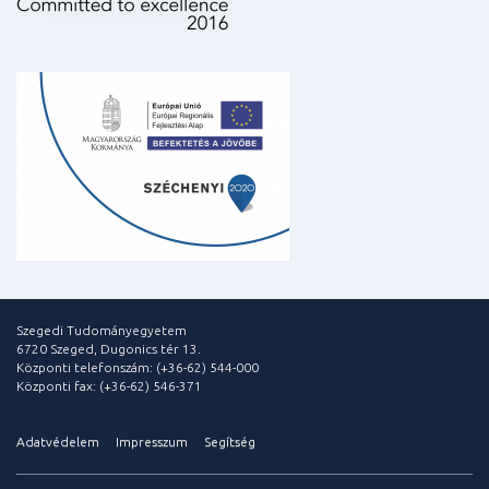
Szegedi Tudományegyetem
6720 Szeged, Dugonics tér 13.
Központi telefonszám: (+36-62) 544-000
Központi fax: (+36-62) 546-371
Adatvédelem
Impresszum
Segítség