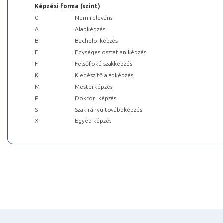
Képzési forma (szint)
0
Nem releváns
A
Alapképzés
B
Bachelorképzés
E
Egységes osztatlan képzés
F
Felsőfokú szakképzés
K
Kiegészítő alapképzés
M
Mesterképzés
P
Doktori képzés
S
Szakirányú továbbképzés
X
Egyéb képzés