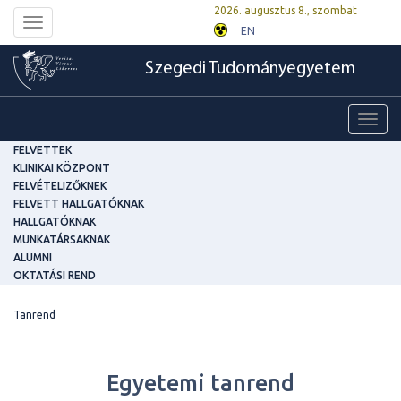
2026. augusztus 8., szombat
Toggle
EN
navigation
Szegedi Tudományegyetem
Toggl
navig
FELVETTEK
KLINIKAI KÖZPONT
FELVÉTELIZŐKNEK
FELVETT HALLGATÓKNAK
HALLGATÓKNAK
MUNKATÁRSAKNAK
ALUMNI
OKTATÁSI REND
Tanrend
Egyetemi tanrend