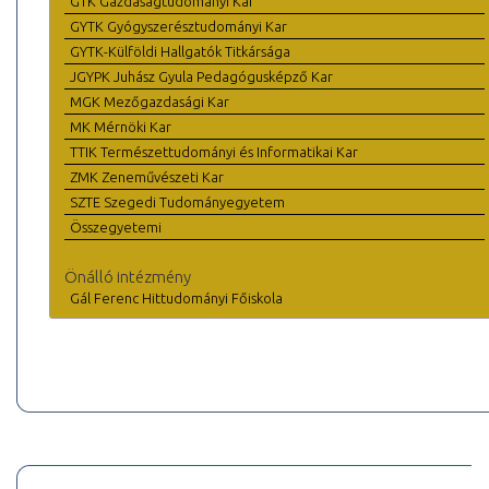
GTK Gazdaságtudományi Kar
GYTK Gyógyszerésztudományi Kar
GYTK-Külföldi Hallgatók Titkársága
JGYPK Juhász Gyula Pedagógusképző Kar
MGK Mezőgazdasági Kar
MK Mérnöki Kar
TTIK Természettudományi és Informatikai Kar
ZMK Zeneművészeti Kar
SZTE Szegedi Tudományegyetem
Összegyetemi
Önálló intézmény
Gál Ferenc Hittudományi Főiskola