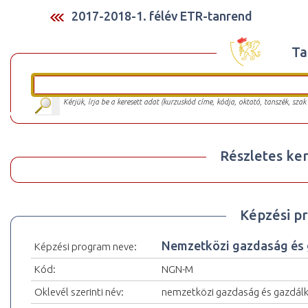
2017-2018-1. félév ETR-tanrend
Ta
Kérjük, írja be a keresett adat (kurzuskód címe, kódja, oktató, tanszék, szak
Részletes ker
Képzési p
Nemzetközi gazdaság és
Képzési program neve:
Kód:
NGN-M
Oklevél szerinti név:
nemzetközi gazdaság és gazdál