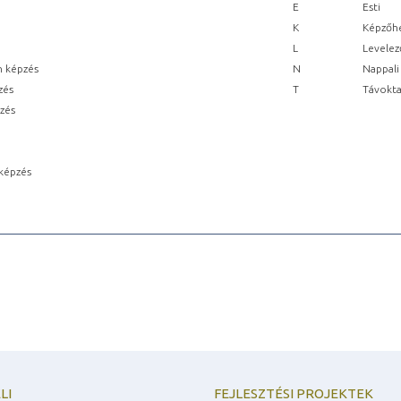
E
Esti
K
Képzőhe
L
Levelez
n képzés
N
Nappali
zés
T
Távokta
pzés
képzés
LI
FEJLESZTÉSI PROJEKTEK