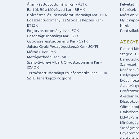
Állam- és Jogtudományi Kar - ÁJTK
Felvételi 
Bartók Béla Művészeti Kar - BBMK
Képzések
Bölcsészet- és Társadalomtudományi Kar - BTK
Miért az S
Egészségtudományi és Szociális Képzési Kar -
Nyílt napo
ETSZK
Hírek
Fogorvostudományi Kar - FOK
Pontkalkul
Gazdaságtudományi Kar - GTK
Gyógyszerésztudományi Kar - GYTK
AZ EGY
Juhász Gyula Pedagógusképző Kar - JGYPK
Rektori kö
Mérnöki Kar - MK
Szegedi T
Mezőgazdasági Kar - MGK
Bemutatko
Szent-Györgyi Albert Orvostudományi Kar -
Szervezeti 
SZAOK
Közérdekű
Természettudományi és Informatikai Kar - TTIK
Esélyegyen
SZTE Tanárképző Központ
E-ügyintéz
Alapítvány
Professzori
Akadémiku
Díszdoktor
Olimpikonj
Családbar
ELI-ALPS, 
Minőségüg
Szabályzat
Egyetemtö
Centenári