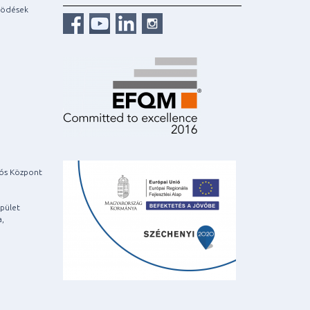
ködések
iós Központ
pület
a,