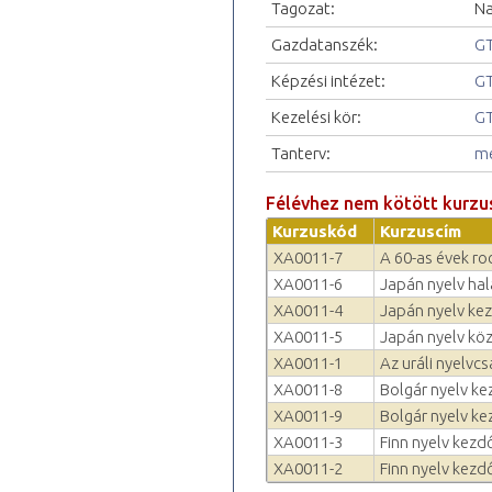
Tagozat:
Na
Gazdatanszék:
GT
Képzési intézet:
GT
Kezelési kör:
GT
Tanterv:
me
Félévhez nem kötött kurzu
Kurzuskód
Kurzuscím
XA0011-7
A 60-as évek rock
XA0011-6
Japán nyelv ha
XA0011-4
Japán nyelv kez
XA0011-5
Japán nyelv kö
XA0011-1
Az uráli nyelvcs
XA0011-8
Bolgár nyelv ke
XA0011-9
Bolgár nyelv kez
XA0011-3
Finn nyelv kezd
XA0011-2
Finn nyelv kezd