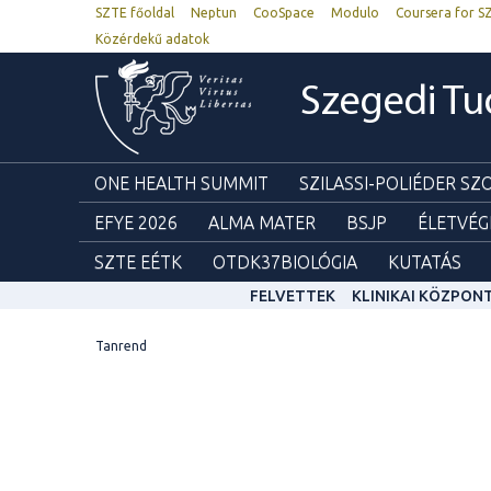
SZTE főoldal
Neptun
CooSpace
Modulo
Coursera for S
Közérdekű adatok
Szegedi T
ONE HEALTH SUMMIT
SZILASSI-POLIÉDER S
EFYE 2026
ALMA MATER
BSJP
ÉLETVÉG
SZTE EÉTK
OTDK37BIOLÓGIA
KUTATÁS
FELVETTEK
KLINIKAI KÖZPON
Tanrend