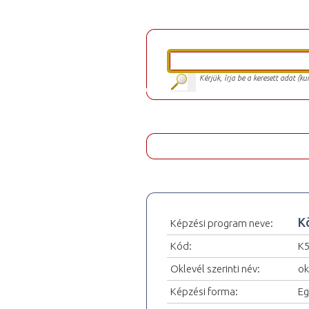
Kérjük, írja be a keresett adat (k
K
Képzési program neve:
Kód:
K
Oklevél szerinti név:
ok
Képzési forma:
Eg