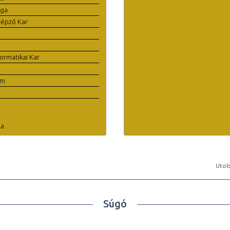
ága
képző Kar
ormatikai Kar
em
la
Utols
Súgó