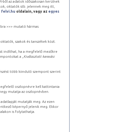
-ből az adatok időszakosan kerülnek
kok, oktatók stb. jelennek meg itt,
a
felvi.hu
oldalain, vagy az
egyes
 jobbra >>> mutató hármas
oktatók, szakok és tanszékek közt.
st indíthat, ha a megfelelő mezőkre
zempontokat a „
Kiválasztott keresési
észést több kiinduló szempont szerint
gfelelő oszlopnévre kell kattintania
lhegy mutatja az oszlopnévben.
s adatlapját mutatják meg. Az ezen
lentkező képernyő jelenik meg. Ekkor
lakon is folytathatja.