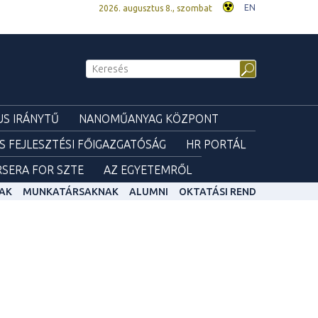
EN
2026. augusztus 8., szombat
S IRÁNYTŰ
NANOMŰANYAG KÖZPONT
ÉS FEJLESZTÉSI FŐIGAZGATÓSÁG
HR PORTÁL
SERA FOR SZTE
AZ EGYETEMRŐL
AK
MUNKATÁRSAKNAK
ALUMNI
OKTATÁSI REND