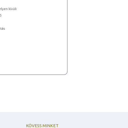
lyen kívüli
ő
tás
KÖVESS MINKET