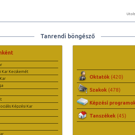
Utols
Tanrendi böngésző
nként
ar
i Kar Kecskemét
Oktatók
(420)
Kar
ga
Szakok
(478)
t
Képzési programo
ciális Képzési Kar
Tanszékek
(45)
ar