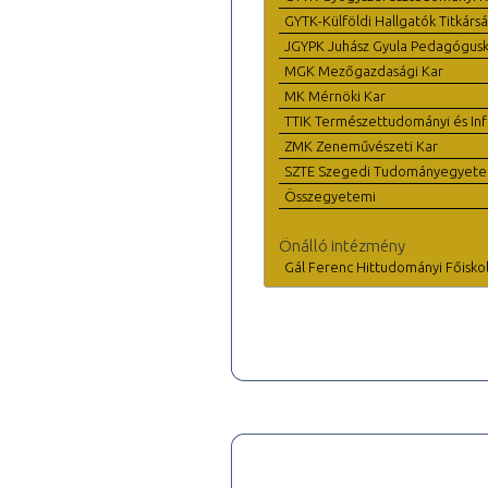
GYTK-Külföldi Hallgatók Titkárs
JGYPK Juhász Gyula Pedagógus
MGK Mezőgazdasági Kar
MK Mérnöki Kar
TTIK Természettudományi és Inf
ZMK Zeneművészeti Kar
SZTE Szegedi Tudományegyet
Összegyetemi
Önálló intézmény
Gál Ferenc Hittudományi Főisko