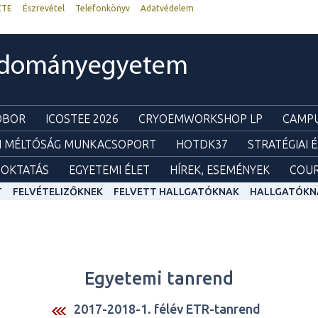
ZTE
Észrevétel
Telefonkönyv
Adatvédelem
udományegyetem
ZOBOR
ICOSTEE 2026
CRYOEMWORKSHOP LP
CAMPU
I MÉLTÓSÁG MUNKACSOPORT
HOTDK37
STRATÉGIAI 
OKTATÁS
EGYETEMI ÉLET
HÍREK, ESEMÉNYEK
COUR
T
FELVÉTELIZŐKNEK
FELVETT HALLGATÓKNAK
HALLGATÓKN
Egyetemi tanrend
2017-2018-1. félév ETR-tanrend