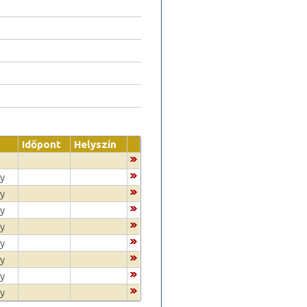
Időpont
Helyszín
gy
gy
gy
gy
gy
gy
gy
gy