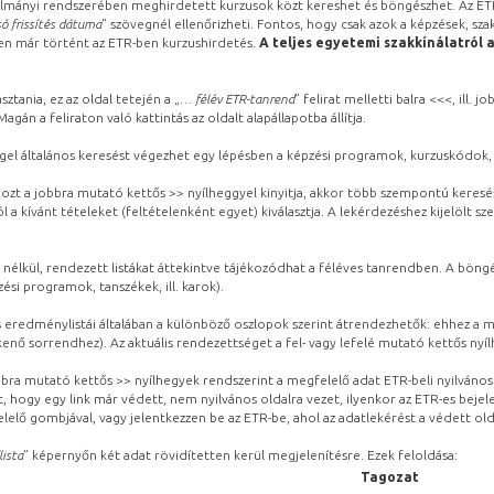
lmányi rendszerében meghirdetett kurzusok közt kereshet és böngészhet. Az ETR
ó frissítés dátuma
” szövegnél ellenőrizheti. Fontos, hogy csak azok a képzések, sza
ben már történt az ETR-ben kurzushirdetés.
A teljes egyetemi szakkínálatról 
sztania, ez az oldal tetején a „
… félév ETR-tanrend
” felirat melletti balra <<<, ill.
gán a feliraton való kattintás az oldalt alapállapotba állítja.
gel általános keresést végezhet egy lépésben a képzési programok, kurzuskódok, 
ozt a jobbra mutató kettős >> nyílheggyel kinyitja, akkor több szempontú keresé
l a kívánt tételeket (feltételenként egyet) kiválasztja. A lekérdezéshez kijelölt s
 nélkül, rendezett listákat áttekintve tájékozódhat a féléves tanrendben. A böng
ési programok, tanszékek, ill. karok).
eredménylistái általában a különböző oszlopok szerint átrendezhetők: ehhez a me
kenő sorrendhez). Az aktuális rendezettséget a fel- vagy lefelé mutató kettős nyí
obbra mutató kettős >> nyílhegyek rendszerint a megfelelő adat ETR-beli nyilváno
, hogy egy link már védett, nem nyilvános oldalra vezet, ilyenkor az ETR-es beje
lelő gombjával, vagy jelentkezzen be az ETR-be, ahol az adatlekérést a védett olda
lista
” képernyőn két adat rövidítetten kerül megjelenítésre. Ezek feloldása:
Tagozat