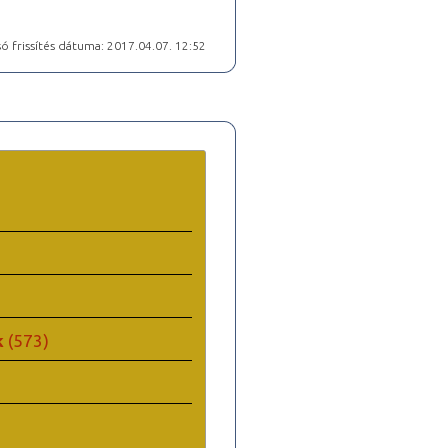
ó frissítés dátuma: 2017.04.07. 12:52
k
(573)