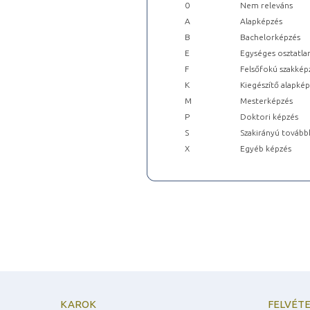
0
Nem releváns
A
Alapképzés
B
Bachelorképzés
E
Egységes osztatla
F
Felsőfokú szakkép
K
Kiegészítő alapké
M
Mesterképzés
P
Doktori képzés
S
Szakirányú tovább
X
Egyéb képzés
KAROK
FELVÉTE