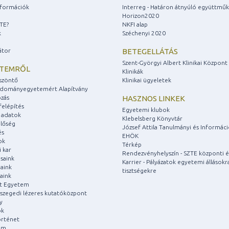
információk
Interreg - Határon átnyúló együttmű
Horizon2020
ZTE?
NKFI alap
k
Széchenyi 2020
átor
BETEGELLÁTÁS
Szent-Györgyi Albert Klinikai Központ
ETEMRŐL
Klinikák
szöntő
Klinikai ügyeletek
udományegyetemért Alapítvány
zás
HASZNOS LINKEK
felépítés
Egyetemi klubok
 adatok
Klebelsberg Könyvtár
lőség
József Attila Tanulmányi és Informác
és
EHÖK
ok
Térkép
 kar
Rendezvényhelyszín - SZTE központi é
saink
Karrier - Pályázatok egyetemi állásokr
aink
tisztségekre
aink
át Egyetem
a szegedi lézeres kutatóközpont
y
ok
rténet
um