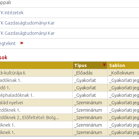
ppali
K Intézetek
K Gazdaságtudományi Kar
K Gazdaságtudományi Kar
gtekint
sok
Típus
Sablon
-kultúrája II.
_Előadás
_Kollokvium
ladóknak 1.
_Gyakorlat
_Gyakorlati je
dő 1.
_Gyakorlat
_Gyakorlati je
zéphaladóknak 1.
_Gyakorlat
_Gyakorlati je
alád nyelvei
_Szeminárium
_Gyakorlati je
zdőknek 1.
_Szeminárium
_Gyakorlati je
dőknek 2., Előfeltétel: Bolg...
_Szeminárium
_Gyakorlati je
őknek 1.
_Szeminárium
_Gyakorlati je
őknek 1.
_Szeminárium
_Gyakorlati je