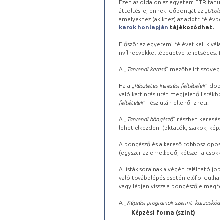
Ezen az oldalon az egyetem ETR tanu
áttöltésre, ennek időpontját az „
Utols
amelyekhez (akikhez) az adott félév
karok honlapján
tájékozódhat.
Először az egyetemi félévet kell kivála
nyílhegyekkel lépegetve lehetséges. Ma
A „
Tanrendi kereső
” mezőbe írt szöveg
Ha a „
Részletes keresési feltételek
” dob
való kattintás után megjelenő listákbó
feltételek
” rész után ellenőrizheti.
A „
Tanrendi böngésző
” részben keresés
lehet elkezdeni (oktatók, szakok, képz
A böngésző és a kereső többoszlopos 
(egyszer az emelkedő, kétszer a csök
A listák sorainak a végén található j
való továbblépés esetén előfordulhat
vagy lépjen vissza a böngészője megfe
A „
Képzési programok szerinti kurzuskód
Képzési forma (szint)