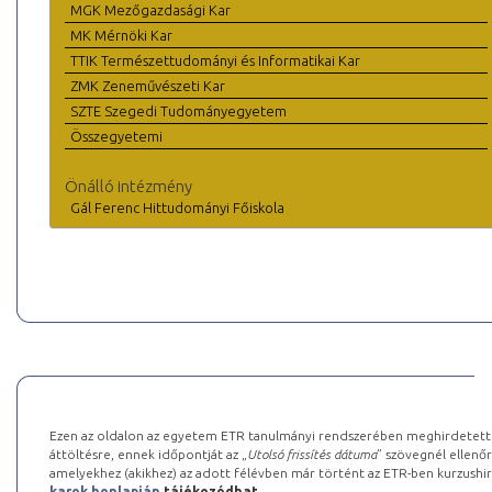
MGK Mezőgazdasági Kar
MK Mérnöki Kar
TTIK Természettudományi és Informatikai Kar
ZMK Zeneművészeti Kar
SZTE Szegedi Tudományegyetem
Összegyetemi
Önálló intézmény
Gál Ferenc Hittudományi Főiskola
Ezen az oldalon az egyetem ETR tanulmányi rendszerében meghirdetett k
áttöltésre, ennek időpontját az „
Utolsó frissítés dátuma
” szövegnél ellenőr
amelyekhez (akikhez) az adott félévben már történt az ETR-ben kurzushi
karok honlapján
tájékozódhat.