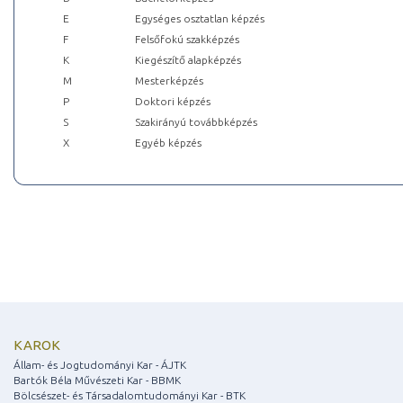
E
Egységes osztatlan képzés
F
Felsőfokú szakképzés
K
Kiegészítő alapképzés
M
Mesterképzés
P
Doktori képzés
S
Szakirányú továbbképzés
X
Egyéb képzés
KAROK
Állam- és Jogtudományi Kar - ÁJTK
Bartók Béla Művészeti Kar - BBMK
Bölcsészet- és Társadalomtudományi Kar - BTK