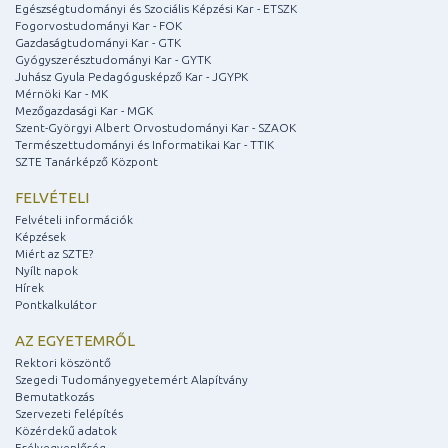
Egészségtudományi és Szociális Képzési Kar - ETSZK
Fogorvostudományi Kar - FOK
Gazdaságtudományi Kar - GTK
Gyógyszerésztudományi Kar - GYTK
Juhász Gyula Pedagógusképző Kar - JGYPK
Mérnöki Kar - MK
Mezőgazdasági Kar - MGK
Szent-Györgyi Albert Orvostudományi Kar - SZAOK
Természettudományi és Informatikai Kar - TTIK
SZTE Tanárképző Központ
FELVÉTELI
Felvételi információk
Képzések
Miért az SZTE?
Nyílt napok
Hírek
Pontkalkulátor
AZ EGYETEMRŐL
Rektori köszöntő
Szegedi Tudományegyetemért Alapítvány
Bemutatkozás
Szervezeti felépítés
Közérdekű adatok
Esélyegyenlőség