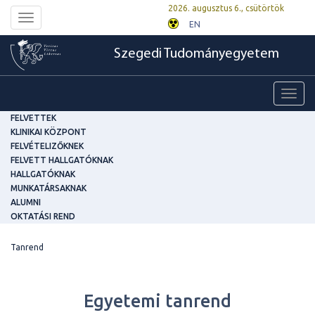
2026. augusztus 6., csütörtök
Toggle
EN
navigation
Szegedi Tudományegyetem
Toggl
navig
FELVETTEK
KLINIKAI KÖZPONT
FELVÉTELIZŐKNEK
FELVETT HALLGATÓKNAK
HALLGATÓKNAK
MUNKATÁRSAKNAK
ALUMNI
OKTATÁSI REND
Tanrend
Egyetemi tanrend