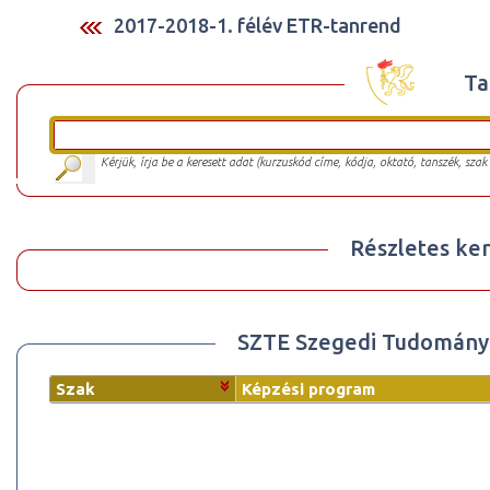
2017-2018-1. félév ETR-tanrend
Ta
Kérjük, írja be a keresett adat (kurzuskód címe, kódja, oktató, tanszék, szak
Részletes ker
SZTE Szegedi Tudomány
Szak
Képzési program