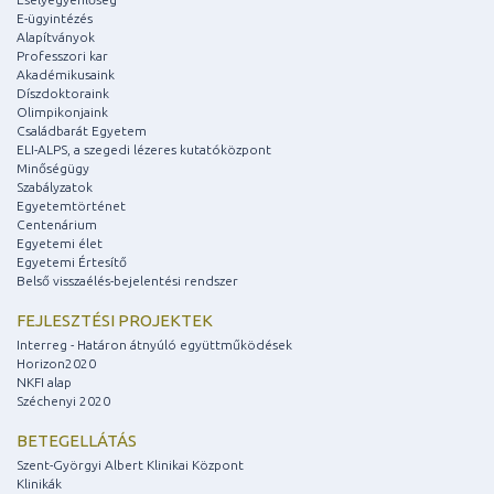
E-ügyintézés
Alapítványok
Professzori kar
Akadémikusaink
Díszdoktoraink
Olimpikonjaink
Családbarát Egyetem
ELI-ALPS, a szegedi lézeres kutatóközpont
Minőségügy
Szabályzatok
Egyetemtörténet
Centenárium
Egyetemi élet
Egyetemi Értesítő
Belső visszaélés-bejelentési rendszer
FEJLESZTÉSI PROJEKTEK
Interreg - Határon átnyúló együttműködések
Horizon2020
NKFI alap
Széchenyi 2020
BETEGELLÁTÁS
Szent-Györgyi Albert Klinikai Központ
Klinikák