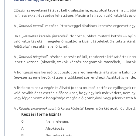
Először az egyetemi félévet kell kiválasztania, ez az oldal tetején a „
… félé
nyílhegyekkel lépegetve lehetséges. Magán a feliraton való kattintás az old
A „
Tanrendi kereső
” mezőbe írt szöveggel általános keresést végezhet egy
Ha a „
Részletes keresési feltételek
” dobozt a jobbra mutató kettős >> nyílh
való kattintás után megjelenő listákból a kívánt tételeket (feltételenként
feltételek
” rész után ellenőrizheti.
A „
Tanrendi böngésző
” részben keresés nélkül, rendezett listákat áttekin
lehet elkezdeni (oktatók, szakok, képzési programok, tanszékek, ill. karok
A böngésző és a kereső többoszlopos eredménylistái általában a különböz
(egyszer az emelkedő, kétszer a csökkenő sorrendhez). Az aktuális rendez
A listák sorainak a végén található jobbra mutató kettős >> nyílhegyek r
való továbblépés esetén előfordulhat, hogy egy link már védett, nem nyi
vagy lépjen vissza a böngészője megfelelő gombjával, vagy jelentkezzen be
A „
Képzési programok szerinti kurzuskódlista
” képernyőn két adat rövidített
Képzési forma (szint)
0
Nem releváns
A
Alapképzés
B
Bachelorképzés