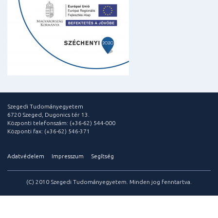
Szegedi Tudományegyetem
6720 Szeged, Dugonics tér 13.
Központi telefonszám: (+36-62) 544-000
Központi fax: (+36-62) 546-371
Adatvédelem
Impresszum
Segítség
(C) 2010 Szegedi Tudományegyetem. Minden jog fenntartva.