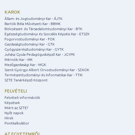
KAROK
Állam- és Jogtudományi Kar - ÁJTK
Bartók Béla Művészeti Kar - BBMK
Bölcsészet- és Társadalomtudományi Kar - BTK
Egészségtudományi és Szociális Képzési Kar - ETSZK
Fogorvostudományi Kar - FOK
Gazdaságtudományi Kar - GTK
Gyógyszerésztudományi Kar - GYTK
Juhász Gyula Pedagógusképző Kar - JGYPK
Mérnöki Kar - MK
Mezőgazdasági Kar - MGK
Szent-Györgyi Albert Orvostudományi Kar - SZAOK
Természettudományi és Informatikai Kar - TTIK
SZTE Tanárképző Központ
FELVÉTELI
Felvételi információk
Képzések
Miért az SZTE?
Nyílt napok
Hírek
Pontkalkulátor
AZ EGYETEMRŐL