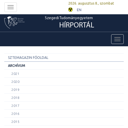
2026. augusztus 8., szombat
Toggle
EN
navigation
Szegedi Tudományegyetem
HÍRPORTÁL
Toggl
navig
SZTEMAGAZIN FŐOLDAL
ARCHÍVUM
2021
2020
2019
2018
2017
2016
2015