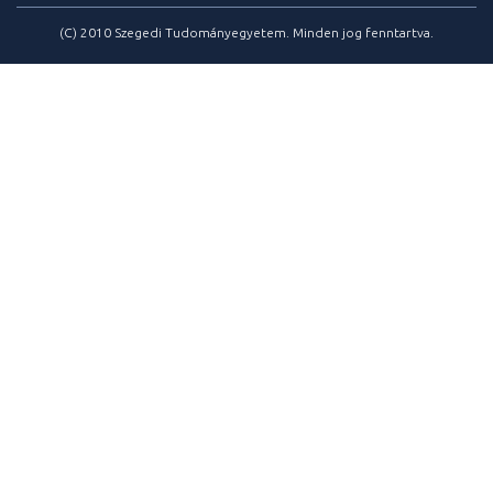
(C) 2010 Szegedi Tudományegyetem. Minden jog fenntartva.