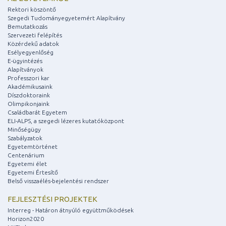
Rektori köszöntő
Szegedi Tudományegyetemért Alapítvány
Bemutatkozás
Szervezeti felépítés
Közérdekű adatok
Esélyegyenlőség
E-ügyintézés
Alapítványok
Professzori kar
Akadémikusaink
Díszdoktoraink
Olimpikonjaink
Családbarát Egyetem
ELI-ALPS, a szegedi lézeres kutatóközpont
Minőségügy
Szabályzatok
Egyetemtörténet
Centenárium
Egyetemi élet
Egyetemi Értesítő
Belső visszaélés-bejelentési rendszer
FEJLESZTÉSI PROJEKTEK
Interreg - Határon átnyúló együttműködések
Horizon2020