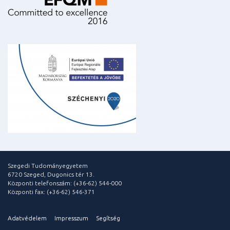
Szegedi Tudományegyetem
6720 Szeged, Dugonics tér 13.
Központi telefonszám: (+36-62) 544-000
Központi fax: (+36-62) 546-371
Adatvédelem
Impresszum
Segítség