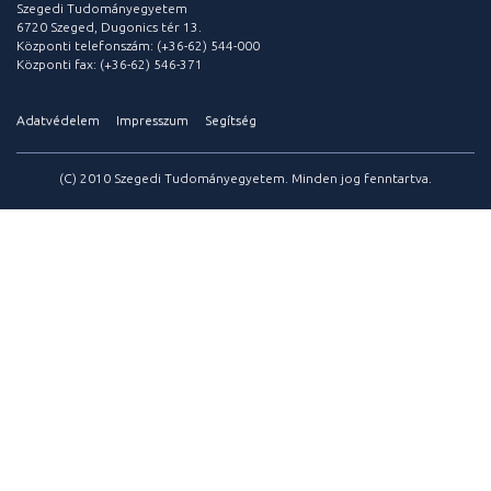
Szegedi Tudományegyetem
6720 Szeged, Dugonics tér 13.
Központi telefonszám: (+36-62) 544-000
Központi fax: (+36-62) 546-371
Adatvédelem
Impresszum
Segítség
(C) 2010 Szegedi Tudományegyetem. Minden jog fenntartva.