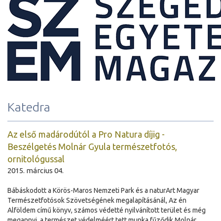
Katedra
Az első madárodútól a Pro Natura díjig -
Beszélgetés Molnár Gyula természetfotós,
ornitológussal
2015. március 04.
Bábáskodott a Körös-Maros Nemzeti Park és a naturArt Magyar
Természetfotósok Szövetségének megalapításánál, Az én
Alföldem című könyv, számos védetté nyilvánított terület és még
megannyi, a természet védelméért tett munka fűződik Molnár