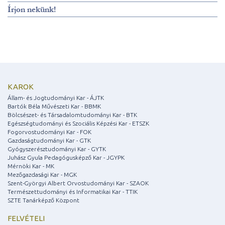
Írjon nekünk!
KAROK
Állam- és Jogtudományi Kar - ÁJTK
Bartók Béla Művészeti Kar - BBMK
Bölcsészet- és Társadalomtudományi Kar - BTK
Egészségtudományi és Szociális Képzési Kar - ETSZK
Fogorvostudományi Kar - FOK
Gazdaságtudományi Kar - GTK
Gyógyszerésztudományi Kar - GYTK
Juhász Gyula Pedagógusképző Kar - JGYPK
Mérnöki Kar - MK
Mezőgazdasági Kar - MGK
Szent-Györgyi Albert Orvostudományi Kar - SZAOK
Természettudományi és Informatikai Kar - TTIK
SZTE Tanárképző Központ
FELVÉTELI