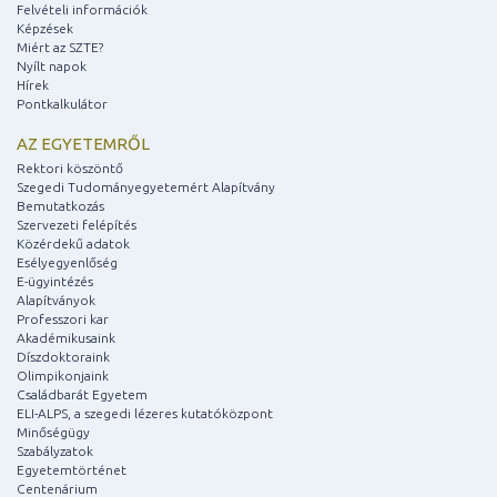
Felvételi információk
Képzések
Miért az SZTE?
Nyílt napok
Hírek
Pontkalkulátor
AZ EGYETEMRŐL
Rektori köszöntő
Szegedi Tudományegyetemért Alapítvány
Bemutatkozás
Szervezeti felépítés
Közérdekű adatok
Esélyegyenlőség
E-ügyintézés
Alapítványok
Professzori kar
Akadémikusaink
Díszdoktoraink
Olimpikonjaink
Családbarát Egyetem
ELI-ALPS, a szegedi lézeres kutatóközpont
Minőségügy
Szabályzatok
Egyetemtörténet
Centenárium