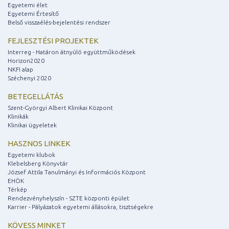
Egyetemi élet
Egyetemi Értesítő
Belső visszaélés-bejelentési rendszer
FEJLESZTÉSI PROJEKTEK
Interreg - Határon átnyúló együttműködések
Horizon2020
NKFI alap
Széchenyi 2020
BETEGELLÁTÁS
Szent-Györgyi Albert Klinikai Központ
Klinikák
Klinikai ügyeletek
HASZNOS LINKEK
Egyetemi klubok
Klebelsberg Könyvtár
József Attila Tanulmányi és Információs Központ
EHÖK
Térkép
Rendezvényhelyszín - SZTE központi épület
Karrier - Pályázatok egyetemi állásokra, tisztségekre
KÖVESS MINKET