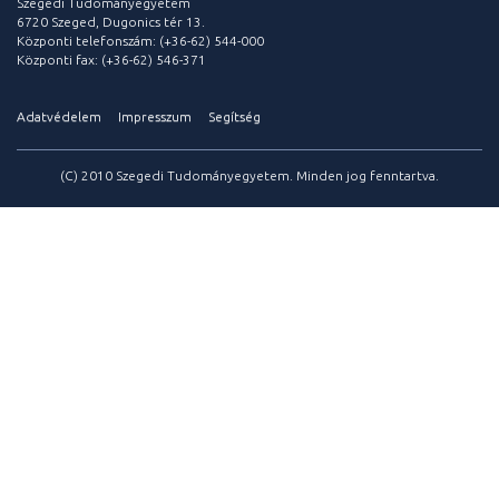
Szegedi Tudományegyetem
6720 Szeged, Dugonics tér 13.
Központi telefonszám: (+36-62) 544-000
Központi fax: (+36-62) 546-371
Adatvédelem
Impresszum
Segítség
(C) 2010 Szegedi Tudományegyetem. Minden jog fenntartva.