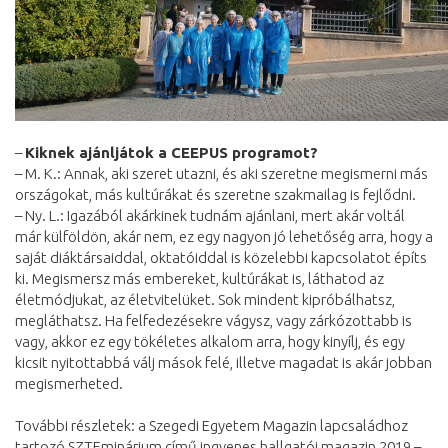
–
Kiknek ajánljátok a CEEPUS programot?
– M. K.: Annak, aki szeret utazni, és aki szeretne megismerni más
országokat, más kultúrákat és szeretne szakmailag is fejlődni.
– Ny. L.: Igazából akárkinek tudnám ajánlani, mert akár voltál
már külföldön, akár nem, ez egy nagyon jó lehetőség arra, hogy a
saját diáktársaiddal, oktatóiddal is közelebbi kapcsolatot építs
ki. Megismersz más embereket, kultúrákat is, láthatod az
életmódjukat, az életvitelüket. Sok mindent kipróbálhatsz,
megláthatsz. Ha felfedezésekre vágysz, vagy zárkózottabb is
vagy, akkor ez egy tökéletes alkalom arra, hogy kinyílj, és egy
kicsit nyitottabbá válj mások felé, illetve magadat is akár jobban
megismerheted.
További részletek: a Szegedi Egyetem Magazin lapcsaládhoz
tartozó SZTEminárium című ingyenes hallgatói magazin 2019 –