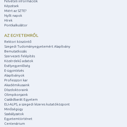
Felvételi információk
Képzések
Miért az SZTE?
Nyílt napok
Hírek
Pontkalkulátor
AZ EGYETEMRŐL
Rektori köszöntő
Szegedi Tudományegyetemért Alapítvány
Bemutatkozás
Szervezeti felépítés
Közérdekű adatok
Esélyegyenlőség
E-ügyintézés
Alapítványok
Professzori kar
Akadémikusaink
Díszdoktoraink
Olimpikonjaink
Családbarát Egyetem
ELI-ALPS, a szegedi lézeres kutatóközpont
Minőségügy
Szabályzatok
Egyetemtörténet
Centenárium