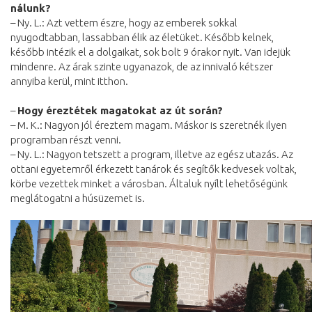
nálunk?
– Ny. L.: Azt vettem észre, hogy az emberek sokkal
nyugodtabban, lassabban élik az életüket. Később kelnek,
később intézik el a dolgaikat, sok bolt 9 órakor nyit. Van idejük
mindenre. Az árak szinte ugyanazok, de az innivaló kétszer
annyiba kerül, mint itthon.
–
Hogy éreztétek magatokat az út során?
– M. K.: Nagyon jól éreztem magam. Máskor is szeretnék ilyen
programban részt venni.
– Ny. L.: Nagyon tetszett a program, illetve az egész utazás. Az
ottani egyetemről érkezett tanárok és segítők kedvesek voltak,
körbe vezettek minket a városban. Általuk nyílt lehetőségünk
meglátogatni a húsüzemet is.