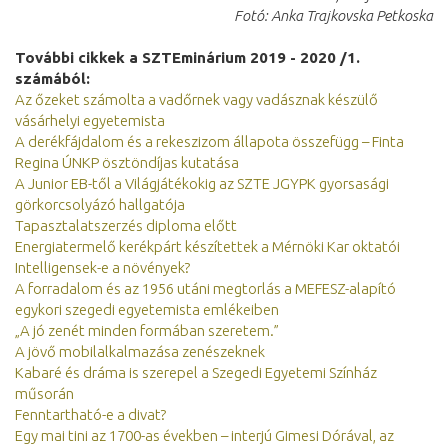
Fotó: Anka Trajkovska Petkoska
További cikkek a SZTEminárium 2019 - 2020 /1.
számából:
Az őzeket számolta a vadőrnek vagy vadásznak készülő
vásárhelyi egyetemista
A derékfájdalom és a rekeszizom állapota összefügg – Finta
Regina ÚNKP ösztöndíjas kutatása
A Junior EB-től a Világjátékokig az SZTE JGYPK gyorsasági
görkorcsolyázó hallgatója
Tapasztalatszerzés diploma előtt
Energiatermelő kerékpárt készítettek a Mérnöki Kar oktatói
Intelligensek-e a növények?
A forradalom és az 1956 utáni megtorlás a MEFESZ-alapító
egykori szegedi egyetemista emlékeiben
„A jó zenét minden formában szeretem.”
A jövő mobilalkalmazása zenészeknek
Kabaré és dráma is szerepel a Szegedi Egyetemi Színház
műsorán
Fenntartható-e a divat?
Egy mai tini az 1700-as években – interjú Gimesi Dórával, az