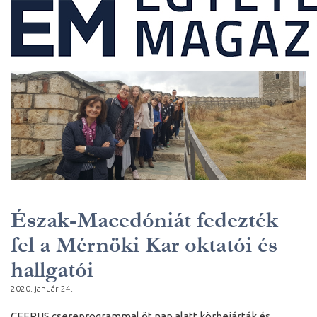
Észak-Macedóniát fedezték
fel a Mérnöki Kar oktatói és
hallgatói
2020. január 24.
CEEPUS csereprogrammal öt nap alatt körbejárták és