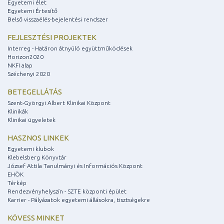
Egyetemi élet
Egyetemi Értesítő
Belső visszaélés-bejelentési rendszer
FEJLESZTÉSI PROJEKTEK
Interreg - Határon átnyúló együttműködések
Horizon2020
NKFI alap
Széchenyi 2020
BETEGELLÁTÁS
Szent-Györgyi Albert Klinikai Központ
Klinikák
Klinikai ügyeletek
HASZNOS LINKEK
Egyetemi klubok
Klebelsberg Könyvtár
József Attila Tanulmányi és Információs Központ
EHÖK
Térkép
Rendezvényhelyszín - SZTE központi épület
Karrier - Pályázatok egyetemi állásokra, tisztségekre
KÖVESS MINKET