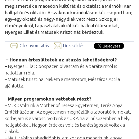
megismerték a macedón kultúrát és oktatást a Mérnöki Kar
hallgatói és oktatói. A szakmai kiránduláson két csoportban;
egy-egy oktató és négy-négy diák vett részt. Szkopjei
élményeikről, tapasztalataikról két hallgatótársunkat,
Nyerges Lillát és Matusek Krisztinát kérdeztük.
Cikk nyomtatás
Link küldés
– Honnan értesültetek az utazás lehetőségéről?
–
Nyerges Lilla: Coospacen olvastam és a barátaimtól is
hallottam róla.
– Matusek Krisztina: Nekem a mentorom, Mészáros Attila
ajánlotta.
–
Milyen programokon vettetek részt?
– M. K.: Voltunk a Mother of Teresa Egyetemen, Teréz Anya
Emlékházában. Az egyetemen megnéztük a laboratóriumokat,
körbejártuk a várost. Voltunk az UKA halal húsüzemben a helyi
hallgatókkal. Nagyon érdekes volt és barátságosak voltak a
diákok.
– Ny. L.: Volt szabadidőnk is, amikor oda mehettünk, ahova