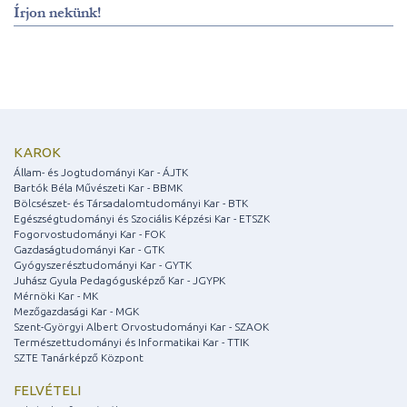
Írjon nekünk!
KAROK
Állam- és Jogtudományi Kar - ÁJTK
Bartók Béla Művészeti Kar - BBMK
Bölcsészet- és Társadalomtudományi Kar - BTK
Egészségtudományi és Szociális Képzési Kar - ETSZK
Fogorvostudományi Kar - FOK
Gazdaságtudományi Kar - GTK
Gyógyszerésztudományi Kar - GYTK
Juhász Gyula Pedagógusképző Kar - JGYPK
Mérnöki Kar - MK
Mezőgazdasági Kar - MGK
Szent-Györgyi Albert Orvostudományi Kar - SZAOK
Természettudományi és Informatikai Kar - TTIK
SZTE Tanárképző Központ
FELVÉTELI