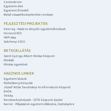
Centenárium
Egyetemi élet
Egyetemi Értesítő
Belső visszaélés-bejelentési rendszer
FEJLESZTÉSI PROJEKTEK
Interreg - Határon átnyúló együttműködések
Horizon2020
NKFI alap
Széchenyi 2020
BETEGELLÁTÁS
Szent-Györgyi Albert Klinikai Központ
Klinikák
Klinikai ügyeletek
HASZNOS LINKEK
Egyetemi klubok
Klebelsberg Könyvtár
József Attila Tanulmányi és Információs Központ
EHÖK
Térkép
Rendezvényhelyszín - SZTE központi épület
Karrier - Pályázatok egyetemi állásokra, tisztségekre