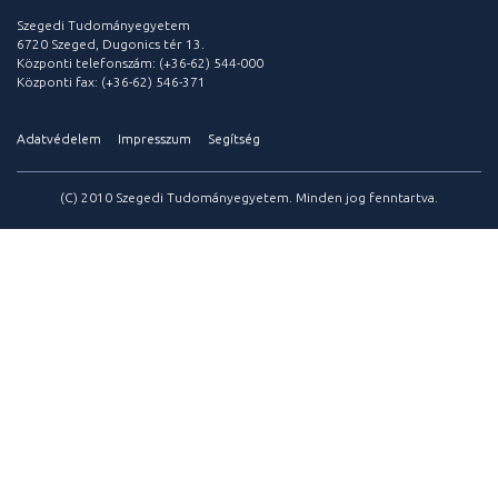
Szegedi Tudományegyetem
6720 Szeged, Dugonics tér 13.
Központi telefonszám: (+36-62) 544-000
Központi fax: (+36-62) 546-371
Adatvédelem
Impresszum
Segítség
(C) 2010 Szegedi Tudományegyetem. Minden jog fenntartva.