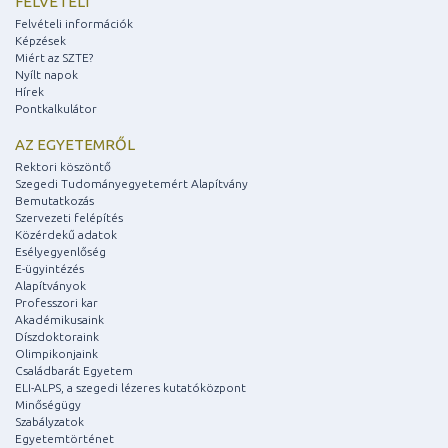
FELVÉTELI
Felvételi információk
Képzések
Miért az SZTE?
Nyílt napok
Hírek
Pontkalkulátor
AZ EGYETEMRŐL
Rektori köszöntő
Szegedi Tudományegyetemért Alapítvány
Bemutatkozás
Szervezeti felépítés
Közérdekű adatok
Esélyegyenlőség
E-ügyintézés
Alapítványok
Professzori kar
Akadémikusaink
Díszdoktoraink
Olimpikonjaink
Családbarát Egyetem
ELI-ALPS, a szegedi lézeres kutatóközpont
Minőségügy
Szabályzatok
Egyetemtörténet