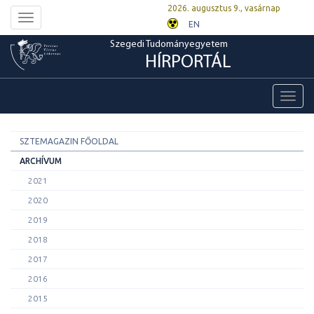
2026. augusztus 9., vasárnap
Toggle
EN
navigation
Szegedi Tudományegyetem
HÍRPORTÁL
Toggl
navig
SZTEMAGAZIN FŐOLDAL
ARCHÍVUM
2021
2020
2019
2018
2017
2016
2015