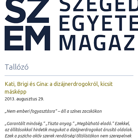
Tallózó
Kati, Brigi és Gina: a dizájnerdrogokról, kicsit
másképp
2013. augusztus 29.
„Nem emberi fogyasztásra” – áll a színes zacskókon
„Garantált minőség.” „Tiszta anyag.” „Megbízható eladó.” Ezekkel,
az állításokkal hirdetik magukat a dizájnerdrogokat árusító oldalak.
Ezek a pszicho aktív szerek rendőrségi tiltólistákon nem szerepelnek