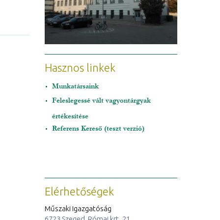
Hasznos linkek
Munkatársaink
Feleslegessé vált vagyontárgyak
értékesítése
Referens Kereső (teszt verzió)
Elérhetőségek
Műszaki Igazgatóság
6723 Szeged, Római krt. 21.