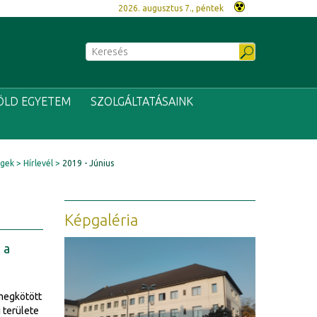
2026. augusztus 7., péntek
ÖLD EGYETEM
SZOLGÁLTATÁSAINK
égek
Hírlevél
2019 - Június
Képgaléria
 a
 megkötött
 területe