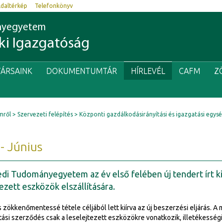
ldaltérkép
Telefonkönyv
nyegyetem
i Igazgatóság
ÁRSAINK
DOKUMENTUMTÁR
HÍRLEVÉL
CAFM
Z
mről
Szervezeti felépítés
Központi gazdálkodásirányítási és igazgatási egys
- Június
di Tudományegyetem az év első felében új tendert írt ki
tezett eszközök elszállítására.
ás zökkenőmentessé tétele céljából lett kiírva az új beszerzési eljárás. A
lítási szerződés csak a leselejtezett eszközökre vonatkozik, illetékességi