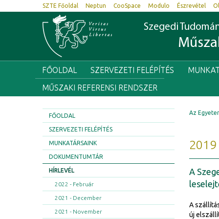
SZTE Főoldal
Neptun
CooSpace
Modulo
Észrevétel
O
Szegedi Tudomá
Műszak
FŐOLDAL
SZERVEZETI FELÉPÍTÉS
MUNKAT
MŰSZAKI REFERENSI RENDSZER
Az Egyete
FŐOLDAL
SZERVEZETI FELÉPÍTÉS
2019 
MUNKATÁRSAINK
DOKUMENTUMTÁR
A Szege
HÍRLEVÉL
leselej
2022 - Február
2021 - December
A szállít
2021 - November
új elszál