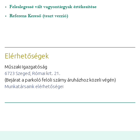
Feleslegessé vált vagyontárgyak értékesítése
Referens Kereső (teszt verzió)
Elérhetőségek
Műszaki Igazgatóság
6723 Szeged, Római krt. 21.
(Bejárat a parkoló felöli szárny áruházhoz közeli végén)
Munkatársaink elérhetőségei