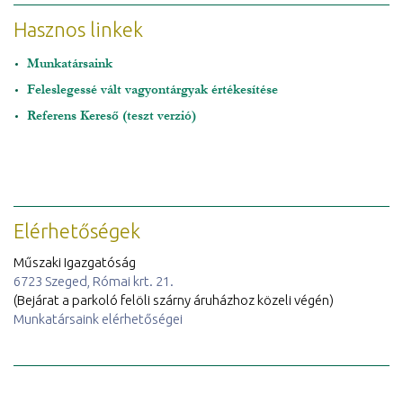
Hasznos linkek
Munkatársaink
Feleslegessé vált vagyontárgyak értékesítése
Referens Kereső (teszt verzió)
Elérhetőségek
Műszaki Igazgatóság
6723 Szeged, Római krt. 21.
(Bejárat a parkoló felöli szárny áruházhoz közeli végén)
Munkatársaink elérhetőségei