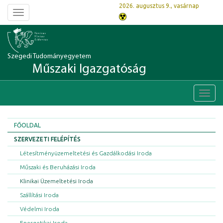
2026. augusztus 9., vasárnap
Toggle
navigation
Szegedi Tudományegyetem
Műszaki Igazgatóság
Toggl
navig
FŐOLDAL
SZERVEZETI FELÉPÍTÉS
Létesítményüzemeltetési és Gazdálkodási Iroda
Műszaki és Beruházási Iroda
Klinikai Üzemeltetési Iroda
Szállítási Iroda
Védelmi Iroda
Energetikai Iroda