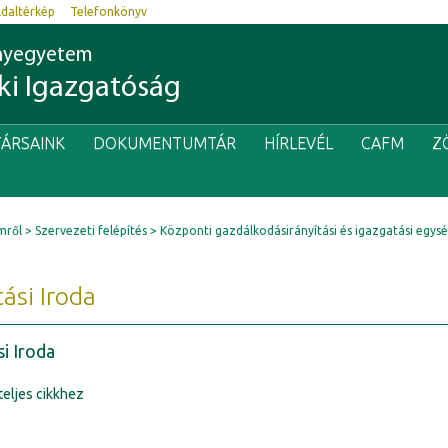
ldaltérkép
Telefonkönyv
nyegyetem
i Igazgatóság
ÁRSAINK
DOKUMENTUMTÁR
HÍRLEVÉL
CAFM
Z
mről
Szervezeti felépítés
Központi gazdálkodásirányítási és igazgatási egys
tási Iroda
si Iroda
teljes cikkhez