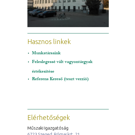
Hasznos linkek
Munkatársaink
Feleslegessé vált vagyontárgyak
értékesítése
Referens Kereső (teszt verzió)
Elérhetőségek
Műszaki Igazgatóság
6723 Szeged, Római krt. 21.