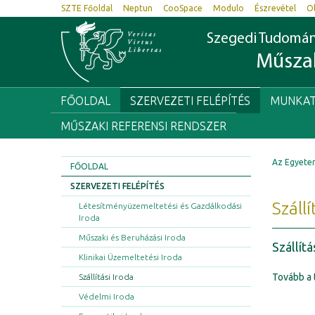
SZTE Főoldal
Neptun
CooSpace
Modulo
Észrevétel
O
Szegedi Tudomá
Műszak
FŐOLDAL
SZERVEZETI FELÉPÍTÉS
MUNKAT
MŰSZAKI REFERENSI RENDSZER
Az Egyete
FŐOLDAL
SZERVEZETI FELÉPÍTÉS
Szállí
Létesítményüzemeltetési és Gazdálkodási
Iroda
Műszaki és Beruházási Iroda
Szállítá
Klinikai Üzemeltetési Iroda
Tovább a 
Szállítási Iroda
Védelmi Iroda