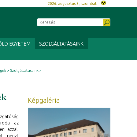
2026. augusztus 8., szombat
ÖLD EGYETEM
SZOLGÁLTATÁSAINK
égek
Szolgáltatásaink
ek
Képgaléria
azgatóság
Iroda az
ni azzal,
t, pénzt