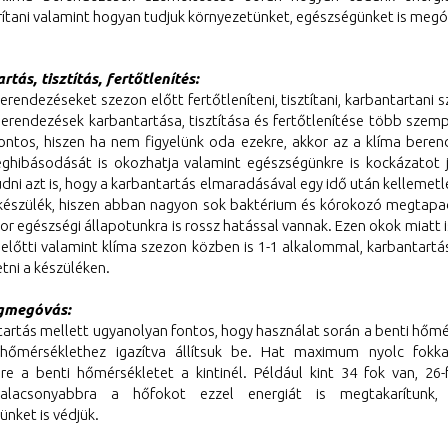
ítani valamint hogyan tudjuk környezetünket, egészségünket is megó
tás, tisztítás, fertőtlenítés:
erendezéseket szezon előtt fertőtleníteni, tisztítani, karbantartani 
berendezések karbantartása, tisztítása és fertőtlenítése több szemp
ontos, hiszen ha nem figyelünk oda ezekre, akkor az a klíma beren
eghibásodását is okozhatja valamint egészségünkre is kockázatot j
dni azt is, hogy a karbantartás elmaradásával egy idő után kellemet
 készülék, hiszen abban nagyon sok baktérium és kórokozó megtapa
r egészségi állapotunkra is rossz hatással vannak. Ezen okok miatt i
 előtti valamint klíma szezon közben is 1-1 alkalommal, karbantartá
tni a készüléken.
gmegóvás:
tartás mellett ugyanolyan fontos, hogy használat során a benti hőmé
hőmérséklethez igazítva állítsuk be. Hat maximum nyolc fokkal
re a benti hőmérsékletet a kintinél. Például kint 34 fok van, 26-
k alacsonyabbra a hőfokot ezzel energiát is megtakarítunk, 
nket is védjük.