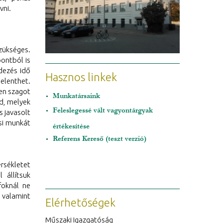
vni.
szükséges.
ontból is
dezés idő
Hasznos linkek
elenthet.
len szagot
Munkatársaink
d, melyek
Feleslegessé vált vagyontárgyak
s javasolt
si munkát
értékesítése
Referens Kereső (teszt verzió)
rsékletet
 állítsuk
foknál ne
valamint
Elérhetőségek
Műszaki Igazgatóság