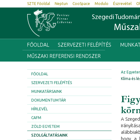
SZTE Főoldal
Neptun
CooSpace
Modulo
Észrevétel
O
Szegedi Tudomá
Műszak
FŐOLDAL
SZERVEZETI FELÉPÍTÉS
MUNKAT
MŰSZAKI REFERENSI RENDSZER
Az Egyete
FŐOLDAL
Klíma és l
SZERVEZETI FELÉPÍTÉS
MUNKATÁRSAINK
Figy
DOKUMENTUMTÁR
körn
HÍRLEVÉL
CAFM
A Szeged
irányít
ZÖLD EGYETEM
alábbiak
SZOLGÁLTATÁSAINK
hogy a 