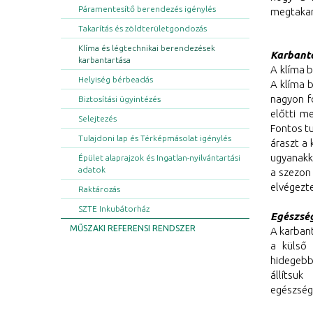
Páramentesítő berendezés igénylés
megtakar
Takarítás és zöldterületgondozás
Klíma és légtechnikai berendezések
Karbantar
karbantartása
A klíma b
Helyiség bérbeadás
A klíma 
nagyon f
Biztosítási ügyintézés
előtti m
Selejtezés
Fontos tu
Tulajdoni lap és Térképmásolat igénylés
áraszt a
ugyanakko
Épület alaprajzok és Ingatlan-nyilvántartási
adatok
a szezon
elvégezte
Raktározás
SZTE Inkubátorház
Egészsé
MŰSZAKI REFERENSI RENDSZER
A karban
a külső 
hidegebb
állítsu
egészségü