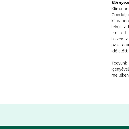
Környeze
Klíma be
Gondolju
klímaber
lehűti a
említett
hiszen a
pazarolu
idő előt
Tegyünk
igényéve
melléken 