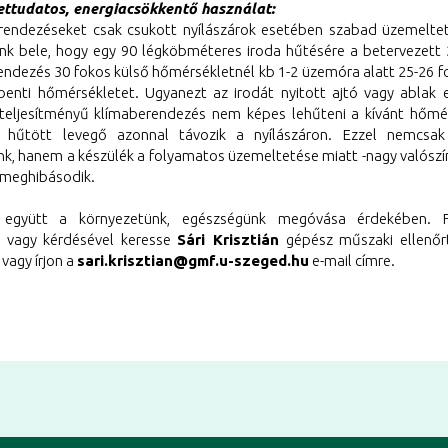
ttudatos, energiacsökkentő használat:
rendezéseket csak csukott nyílászárok esetében szabad üzemeltetn
nk bele, hogy egy 90 légköbméteres iroda hűtésére a betervezett
endezés 30 fokos külső hőmérsékletnél kb 1-2 üzemóra alatt 25-26 fo
 benti hőmérsékletet. Ugyanezt az irodát nyitott ajtó vagy ablak 
 teljesítményű klímaberendezés nem képes lehűteni a kívánt hőmér
 hűtött levegő azonnal távozik a nyílászáron. Ezzel nemcsak
nk, hanem a készülék a folyamatos üzemeltetése miatt -nagy valószí
t meghibásodik.
 együtt a környezetünk, egészségünk megóvása érdekében. F
l vagy kérdésével keresse
Sári Krisztián
gépész műszaki ellenő
vagy írjon a
sari.krisztian@gmf.u-szeged.hu
e-mail címre.