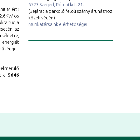
6723 Szeged, Római krt. 21.
i! Miért?
(Bejárat a parkoló felöli szárny áruházhoz
 2.6KW-os
közeli végén)
kra tudja
Munkatársaink elérhetőségei
esetén az
sékletre,
 energiát
nűséggel-
elmerülő
rt a
5646