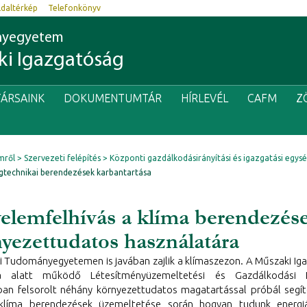
ldaltérkép
Telefonkönyv
nyegyetem
i Igazgatóság
ÁRSAINK
DOKUMENTUMTÁR
HÍRLEVÉL
CAFM
Z
mről
Szervezeti felépítés
Központi gazdálkodásirányítási és igazgatási egys
égtechnikai berendezések karbantartása
elemfelhívás a klíma berendezés
yezettudatos használatára
i Tudományegyetemen is javában zajlik a klímaszezon. A Műszaki Ig
ása alatt működő Létesítményüzemeltetési és Gazdálkodási 
ban felsorolt néhány környezettudatos magatartással próbál segíte
klíma berendezések üzemeltetése során hogyan tudunk energiá