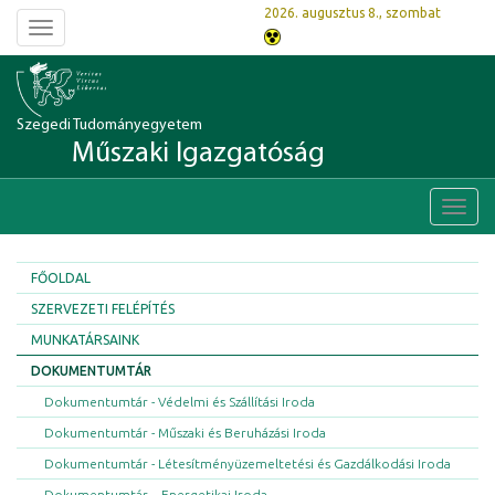
2026. augusztus 8., szombat
Toggle
navigation
Szegedi Tudományegyetem
Műszaki Igazgatóság
Toggl
navig
FŐOLDAL
SZERVEZETI FELÉPÍTÉS
MUNKATÁRSAINK
DOKUMENTUMTÁR
Dokumentumtár - Védelmi és Szállítási Iroda
Dokumentumtár - Műszaki és Beruházási Iroda
Dokumentumtár - Létesítményüzemeltetési és Gazdálkodási Iroda
Dokumentumtár – Energetikai Iroda