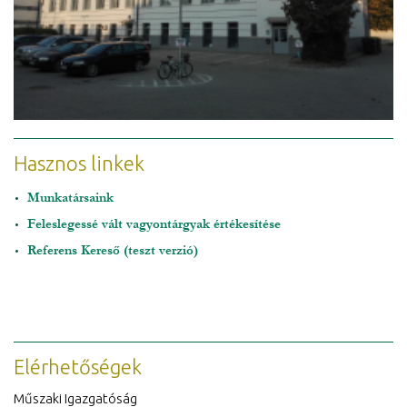
Hasznos linkek
Munkatársaink
Feleslegessé vált vagyontárgyak értékesítése
Referens Kereső (teszt verzió)
Elérhetőségek
Műszaki Igazgatóság