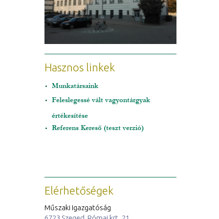
Hasznos linkek
Munkatársaink
Feleslegessé vált vagyontárgyak
értékesítése
Referens Kereső (teszt verzió)
Elérhetőségek
Műszaki Igazgatóság
6723 Szeged, Római krt. 21.