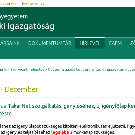
ldaltérkép
Telefonkönyv
nyegyetem
i Igazgatóság
ÁRSAINK
DOKUMENTUMTÁR
HÍRLEVÉL
CAFM
Z
mről
Szervezeti felépítés
Központi gazdálkodásirányítási és igazgatási egys
 - December
s a TakarNet szolgáltatás igényléséhez, új igénylőlap ke
tésre
éshez az igénylőlapot szükséges kitölteni elektronikusan eljuttatni, fi
y az igénylés teljesítéséhez
legalább
3 munkanap szükséges.