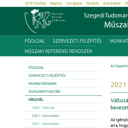
SZTE Főoldal
Neptun
CooSpace
Modulo
Észrevétel
O
Szegedi Tudomá
Műszak
FŐOLDAL
SZERVEZETI FELÉPÍTÉS
MUNKAT
MŰSZAKI REFERENSI RENDSZER
Az Egyete
FŐOLDAL
SZERVEZETI FELÉPÍTÉS
2021
MUNKATÁRSAINK
DOKUMENTUMTÁR
Változá
HÍRLEVÉL
beveze
2022 - Február
2021 - December
Az igényl
2021 - November
arra, hog