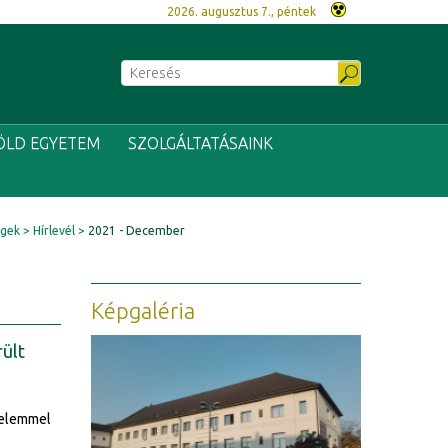
2026. augusztus 7., péntek
ÖLD EGYETEM
SZOLGÁLTATÁSAINK
égek
Hírlevél
2021 - December
Képgaléria
rült
gyelemmel