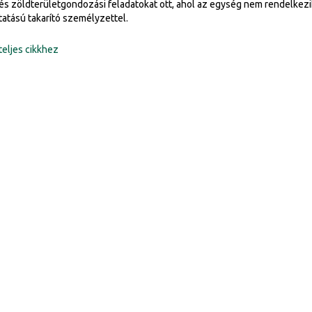
i és zöldterületgondozási feladatokat ott, ahol az egység nem rendelkezi
tatású takarító személyzettel.
teljes cikkhez