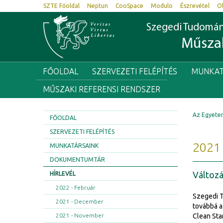
SZTE Főoldal
Neptun
CooSpace
Modulo
Észrevétel
O
Szegedi Tudomá
Műszak
FŐOLDAL
SZERVEZETI FELÉPÍTÉS
MUNKAT
MŰSZAKI REFERENSI RENDSZER
Az Egyete
FŐOLDAL
SZERVEZETI FELÉPÍTÉS
2021 
MUNKATÁRSAINK
DOKUMENTUMTÁR
Változá
HÍRLEVÉL
2022 - Február
Szegedi T
2021 - December
továbbá a
2021 - November
Clean Sta