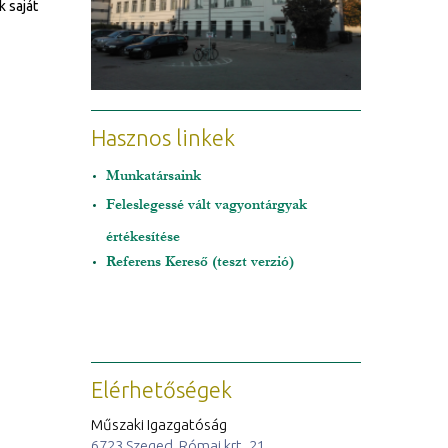
k saját
Hasznos linkek
Munkatársaink
Feleslegessé vált vagyontárgyak
értékesítése
Referens Kereső (teszt verzió)
Elérhetőségek
Műszaki Igazgatóság
6723 Szeged, Római krt. 21.