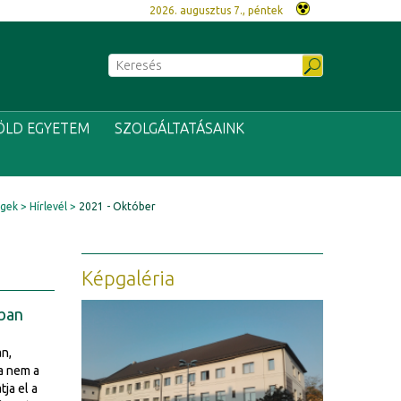
2026. augusztus 7., péntek
ÖLD EGYETEM
SZOLGÁLTATÁSAINK
égek
Hírlevél
2021 - Október
Képgaléria
ában
n,
ta nem a
ja el a