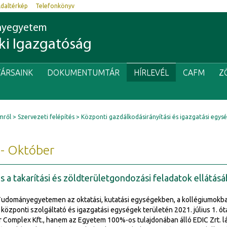
ldaltérkép
Telefonkönyv
nyegyetem
i Igazgatóság
ÁRSAINK
DOKUMENTUMTÁR
HÍRLEVÉL
CAFM
Z
mről
Szervezeti felépítés
Központi gazdálkodásirányítási és igazgatási egys
- Október
s a takarítási és zöldterületgondozási feladatok ellátás
udományegyetemen az oktatási, kutatási egységekben, a kollégiumokba
 központi szolgáltató és igazgatási egységek területén 2021. július 1. ó
r Complex Kft., hanem az Egyetem 100%-os tulajdonában álló EDIC Zrt. lát