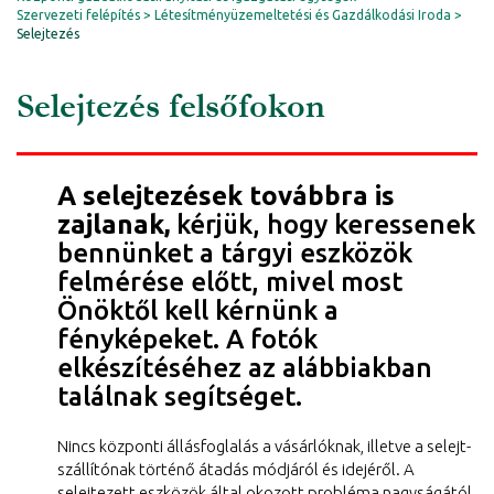
Szervezeti felépítés
Létesítményüzemeltetési és Gazdálkodási Iroda
Selejtezés
Selejtezés felsőfokon
A selejtezések továbbra is
zajlanak,
kérjük, hogy keressenek
bennünket a tárgyi eszközök
felmérése előtt, mivel most
Önöktől kell kérnünk a
fényképeket. A fotók
elkészítéséhez az alábbiakban
találnak segítséget.
Nincs központi állásfoglalás a vásárlóknak, illetve a selejt-
szállítónak történő átadás módjáról és idejéről. A
selejtezett eszközök által okozott probléma nagyságától