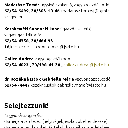
Madarász Tamás
ügyvivő-szakértő, vagyongazdálkodó:
62/54-6499
,
30/303-18-46
, madarasz.tamas{@}gmf.u-
szeged.hu
Kecskeméti Sándor Nikosz
ügyvivő-szakértő
vagyongazdálkodó:
62/54-4358
,
30/464-93-
16
,kecskemeti.sandor.nikosz{@}szte.hu
Galicz Andrea
vagyongazdálkodó:
62/54-4023 ,
70/198-41-30 ,
galicz.andrea{@}szte.hu
dr. Kozákné Istók Gabriella Mária
vagyongazdálkodó:
62/54 -4447
kozakne.istok.gabriella.maria{@}szte.hu
Selejtezzünk!
Hogyan készüljön fel?
- Ismerje a területét. (helyiségek, eszközök elrendezése)
- Ismerje az eszközöket. (értékük, használóik, eredetük—