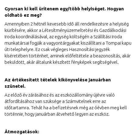
Gyorsan ki kell ürítenem egy/több helyiséget. Hogyan
oldható ez meg?
Amennyiben 2 hétnél kevesebb idő áll rendelkezésre a helyiség
kiürítésére, akkor a Létesítményüzemeltetési és Gazdálkodási
Iroda koordinálásával, az egység költségén a Szállítási Iroda
munkatársai fogják a vagyontárgyakat kiszállítani a Tompai kapu
úti telephelyre. Ez csak végleges Hasznosítási jegyzék
kíséretében történhet, aminek előfeltétele a beazonosítás, akár
beküldött, akár általunk készített fényképek segítségével.
Az értékesített tételek kikönyvelése januárban
szünetel.
Az előző év zárásához és az eszközállomány újévre való
átfordításához van szüksége a Számvitelnek erre az
időtartamra. Tehát ha a befizetésnek még az óévben meg kell
történnie, hogy januárban átvehető legyen az eszköz.
Átmozgatások: