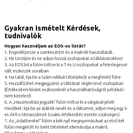
Gyakran Ismételt Kérdések,
tudnivalók
Hogyan használjam az EOS-os listát?
1. Engedélyezze a szerkesztést és a makrók használatát.
2. Ne töröljön és ne adjon hozzá oszlopokat a táblázatokhoz!
3. Az EOS lista fülön töltse ki a T és U oszlopokat a feleslegessé
vált eszközök soraiban
4. Ha talál, írja be a Szám nélküli tétel(eke)t a megfelelő fülre
5. Hozzáfűzhet megjegyzést a táblázat végén levő oszlopban
(Értékesíteni kívánt eszközöknél a használhatóságról például) -
nem kötelező
6. A „Hasznosítási jegyzék” fülön töltse ki a sárgával jelölt
mezőket: írja be az aláírók nevét és a dátumot, adjon meg egy S-
es ÁFÁ-s témaszámot (csakis értékesítés esetén szükséges)
7. Az „Adatbevitel” fülön a kék nyíl megnyomásával az első két
fülön megjelölt és beírt tételeket idemásolja a makró.