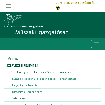
2026. augusztus 6., csütörtök
Toggle
navigation
Szegedi Tudományegyetem
Műszaki Igazgatóság
Toggl
navig
FŐOLDAL
SZERVEZETI FELÉPÍTÉS
Létesítményüzemeltetési és Gazdálkodási Iroda
Klíma és légtechnikai berendezések karbantartása
Helyiség bérbeadás
Biztosítás, Kárrendezés
Selejtezés
Tulajdoni lap és Térképmásolat igénylés