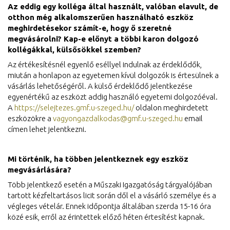
Az eddig egy kolléga által használt, valóban elavult, de
otthon még alkalomszerűen használható eszköz
meghirdetésekor számít-e, hogy ő szeretné
megvásárolni? Kap-e előnyt a többi karon dolgozó
kollégákkal, külsősökkel szemben?
Az értékesítésnél egyenlő eséllyel indulnak az érdeklődők,
miután a honlapon az egyetemen kívül dolgozók is értesülnek a
vásárlás lehetőségéről. A külső érdeklődő jelentkezése
egyenértékű az eszközt addig használó egyetemi dolgozóéval.
A
https://selejtezes.gmf.u-szeged.hu/
oldalon meghirdetett
eszközökre a
vagyongazdalkodas@gmf.u-szeged.hu
email
címen lehet jelentkezni.
Mi történik, ha többen jelentkeznek egy eszköz
megvásárlására?
Több jelentkező esetén a Műszaki Igazgatóság tárgyalójában
tartott kézfeltartásos licit során dől el a vásárló személye és a
végleges vételár. Ennek időpontja általában szerda 15-16 óra
közé esik, erről az érintettek előző héten értesítést kapnak.