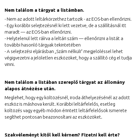
Nem találom a tárgyat a listámban.
- Nem az adott leltárkörzethez tartozik - az EOS-ban ellenőrizni.
- Egy korábbi selejtezésnél ki lett vezetve, de a szállításnál itt
maradt — az EOS-ban ellenőrizni.
- Helytelenül lett ráírva a leltári szám — ellenőrizni a listát a
további hasonló tárgyak tekintetében
- A selejtezési eljárásban „Szám nélküli” megjelöléssel lehet
végigvezetni a jelöletlen eszközöket, hogy a szállító cég el tudja
vinni.
Nem találom a listában szereplő tárgyat az állomány
alapos átnézése után.
Meglehet, hogy egy költözésnél, iroda áthelyezésénél az adott
eszköz is máshova került. Korábbi leltárfelelős, esetleg
költözés vagy egyéb módon érintett leltárfelelősök ismerete
segíthet pontosan beazonosítani az eszközöket.
Szakvéleményt kitől kell kérnem? Fizetni kell érte?