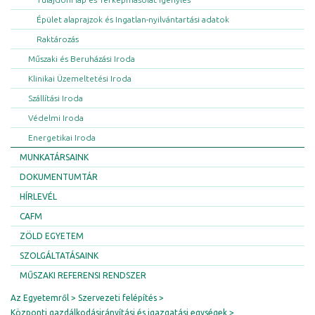
Épület alaprajzok és Ingatlan-nyilvántartási adatok
Raktározás
Műszaki és Beruházási Iroda
Klinikai Üzemeltetési Iroda
Szállítási Iroda
Védelmi Iroda
Energetikai Iroda
MUNKATÁRSAINK
DOKUMENTUMTÁR
HÍRLEVÉL
CAFM
ZÖLD EGYETEM
SZOLGÁLTATÁSAINK
MŰSZAKI REFERENSI RENDSZER
Az Egyetemről
Szervezeti felépítés
Központi gazdálkodásirányítási és igazgatási egységek