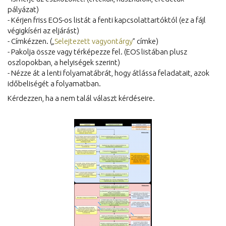
pályázat)
- Kérjen friss EOS-os listát a fenti kapcsolattartóktól (ez a fájl
végigkíséri az eljárást)
- Címkézzen. („
Selejtezett vagyontárgy
” címke)
- Pakolja össze vagy térképezze fel. (EOS listában plusz
oszlopokban, a helyiségek szerint)
- Nézze át a lenti folyamatábrát, hogy átlássa feladatait, azok
időbeliségét a folyamatban.
Kérdezzen, ha a nem talál választ kérdéseire.