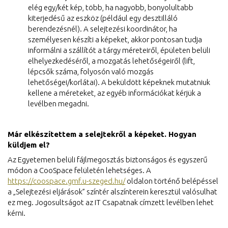
elég egy/két kép, több, ha nagyobb, bonyolultabb
kiterjedésű az eszköz (például egy desztilláló
berendezésnél). A selejtezési koordinátor, ha
személyesen készíti a képeket, akkor pontosan tudja
informálni a szállítót a tárgy méreteiről, épületen belüli
elhelyezkedéséről, a mozgatás lehetőségeiről (lift,
lépcsők száma, folyosón való mozgás
lehetőségei/korlátai). A beküldött képeknek mutatniuk
kellene a méreteket, az egyéb információkat kérjük a
levélben megadni.
Már elkészítettem a selejtekről a képeket. Hogyan
küldjem el?
Az Egyetemen belüli fájlmegosztás biztonságos és egyszerű
módon a CooSpace felületén lehetséges. A
https://coospace.gmf.u-szeged.hu/
oldalon történő belépéssel
a „Selejtezési eljárások” színtér alszínterein keresztül valósulhat
ez meg. Jogosultságot az IT Csapatnak címzett levélben lehet
kérni.