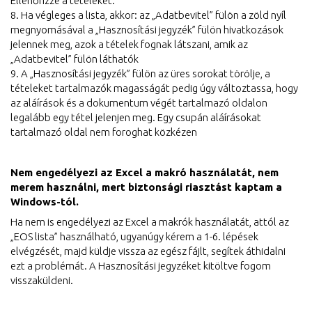
Ellenőrizze a tételeket.
8. Ha végleges a lista, akkor: az „Adatbevitel” fülön a zöld nyíl
megnyomásával a „Hasznosítási jegyzék” fülön hivatkozások
jelennek meg, azok a tételek fognak látszani, amik az
„Adatbevitel” fülön láthatók
9. A „Hasznosítási jegyzék” fülön az üres sorokat törölje, a
tételeket tartalmazók magasságát pedig úgy változtassa, hogy
az aláírások és a dokumentum végét tartalmazó oldalon
legalább egy tétel jelenjen meg. Egy csupán aláírásokat
tartalmazó oldal nem foroghat közkézen
Nem engedélyezi az Excel a makró használatát, nem
merem használni, mert biztonsági riasztást kaptam a
Windows-tól.
Ha nem is engedélyezi az Excel a makrók használatát, attól az
„EOS lista” használható, ugyanúgy kérem a 1-6. lépések
elvégzését, majd küldje vissza az egész fájlt, segítek áthidalni
ezt a problémát. A Hasznosítási jegyzéket kitöltve fogom
visszaküldeni.