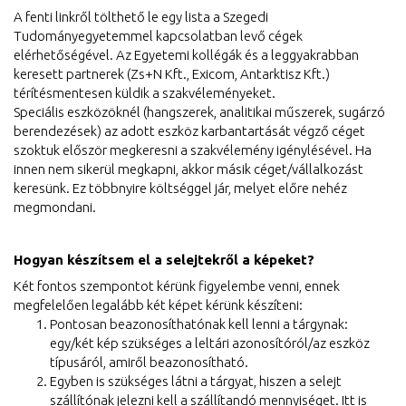
A fenti linkről tölthető le egy lista a Szegedi
Tudományegyetemmel kapcsolatban levő cégek
elérhetőségével. Az Egyetemi kollégák és a leggyakrabban
keresett partnerek (Zs+N Kft., Exicom, Antarktisz Kft.)
térítésmentesen küldik a szakvéleményeket.
Speciális eszközöknél (hangszerek, analitikai műszerek, sugárzó
berendezések) az adott eszköz karbantartását végző céget
szoktuk először megkeresni a szakvélemény igénylésével. Ha
innen nem sikerül megkapni, akkor másik céget/vállalkozást
keresünk. Ez többnyire költséggel jár, melyet előre nehéz
megmondani.
Hogyan készítsem el a selejtekről a képeket?
Két fontos szempontot kérünk figyelembe venni, ennek
megfelelően legalább két képet kérünk készíteni:
Pontosan beazonosíthatónak kell lenni a tárgynak:
egy/két kép szükséges a leltári azonosítóról/az eszköz
típusáról, amiről beazonosítható.
Egyben is szükséges látni a tárgyat, hiszen a selejt
szállítónak jelezni kell a szállítandó mennyiséget. Itt is