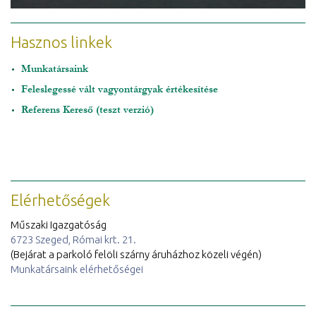
Hasznos linkek
Munkatársaink
Feleslegessé vált vagyontárgyak értékesítése
Referens Kereső (teszt verzió)
Elérhetőségek
Műszaki Igazgatóság
6723 Szeged, Római krt. 21.
(Bejárat a parkoló felöli szárny áruházhoz közeli végén)
Munkatársaink elérhetőségei