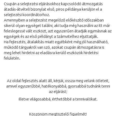
Csupán a selejtezési eljárásokhoz kapcsolódó átmozgatás
átadás-átvételi bizonylat első, piros példánya kerüljön el a
selejtezési koordinátorhoz.
Amennyiben a selejtezést megelőző előkészítő időszakban
sikerül olyan egységet találni, aki tudja még használni az itt már
feleslegessé vált eszközt, azt egyszerűen átadják egymásnak az
egységek és az első példányt a Számvitelhez eljuttatják.
Ha fejlesztés, átalakítás miatt egyébként még jól használható,
működő tárgyakról van szó, azokat csupán átmozgatásra is
meg lehet hirdetni az eladásra kerülő eszközök hirdetési
felületén.
Az oldal fejlesztés alatt áll, kérjük, ossza meg velünk ötleteit,
amivel egyszerűbbé, hatékonyabbá, gyorsabbá tudnánk tenni
az eljárást;
illetve világosabbá, érthetőbbé a tennivalókat.
Köszönöm megtisztelő figyelmét!