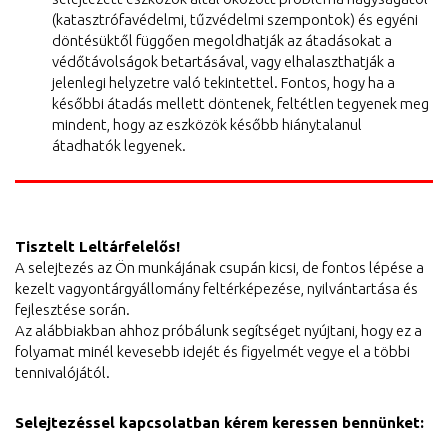
(katasztrófavédelmi, tűzvédelmi szempontok) és egyéni
döntésüktől függően megoldhatják az átadásokat a
védőtávolságok betartásával, vagy elhalaszthatják a
jelenlegi helyzetre való tekintettel. Fontos, hogy ha a
későbbi átadás mellett döntenek, feltétlen tegyenek meg
mindent, hogy az eszközök később hiánytalanul
átadhatók legyenek.
Tisztelt Leltárfelelős!
A selejtezés az Ön munkájának csupán kicsi, de fontos lépése a
kezelt vagyontárgyállomány feltérképezése, nyilvántartása és
fejlesztése során.
Az alábbiakban ahhoz próbálunk segítséget nyújtani, hogy ez a
folyamat minél kevesebb idejét és figyelmét vegye el a többi
tennivalójától.
Selejtezéssel kapcsolatban kérem keressen bennünket: