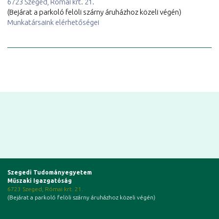
6723 Szeged, Római krt. 21.
(Bejárat a parkoló felöli szárny áruházhoz közeli végén)
Munkatársaink elérhetőségei
Szegedi Tudományegyetem
Műszaki Igazgatóság
6723 Szeged, Római krt. 21.
(Bejárat a parkoló felöli szárny áruházhoz közeli végén)