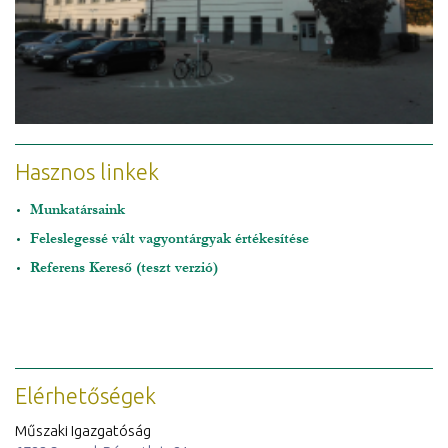
Hasznos linkek
Munkatársaink
Feleslegessé vált vagyontárgyak értékesítése
Referens Kereső (teszt verzió)
Elérhetőségek
Műszaki Igazgatóság