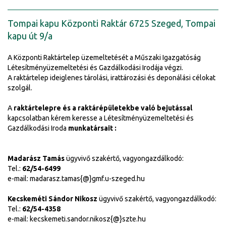
Tompai kapu Központi Raktár 6725 Szeged, Tompai
kapu út 9/a
A Központi Raktártelep üzemeltetését a Műszaki Igazgatóság
Létesítményüzemeltetési és Gazdálkodási Irodája végzi.
A raktártelep ideiglenes tárolási, irattározási és deponálási célokat
szolgál.
A
raktártelepre és a raktárépületekbe való bejutással
kapcsolatban kérem keresse a Létesítményüzemeltetési és
Gazdálkodási Iroda
munkatársait :
Madarász Tamás
ügyvivő szakértő, vagyongazdálkodó:
Tel.:
62/54-6499
e-mail: madarasz.tamas{@}gmf.u-szeged.hu
Kecskeméti Sándor Nikosz
ügyvivő szakértő, vagyongazdálkodó:
Tel.:
62/54-4358
e-mail: kecskemeti.sandor.nikosz{@}szte.hu