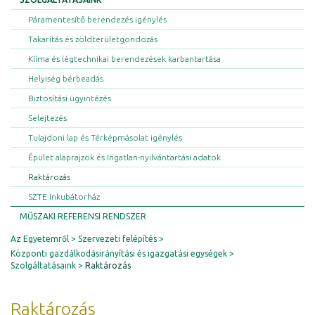
Páramentesítő berendezés igénylés
Takarítás és zöldterületgondozás
Klíma és légtechnikai berendezések karbantartása
Helyiség bérbeadás
Biztosítási ügyintézés
Selejtezés
Tulajdoni lap és Térképmásolat igénylés
Épület alaprajzok és Ingatlan-nyilvántartási adatok
Raktározás
SZTE Inkubátorház
MŰSZAKI REFERENSI RENDSZER
Az Egyetemről
Szervezeti felépítés
Központi gazdálkodásirányítási és igazgatási egységek
Szolgáltatásaink
Raktározás
Raktározás