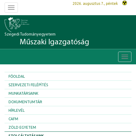
2026. augusztus 7., péntek
Toggle
navigation
Szegedi Tudományegyetem
Műszaki Igazgatóság
Toggl
navig
FŐOLDAL
SZERVEZETI FELÉPÍTÉS
MUNKATÁRSAINK
DOKUMENTUMTÁR
HÍRLEVÉL
CAFM
ZÖLD EGYETEM
SZOLGÁLTATÁSAINK