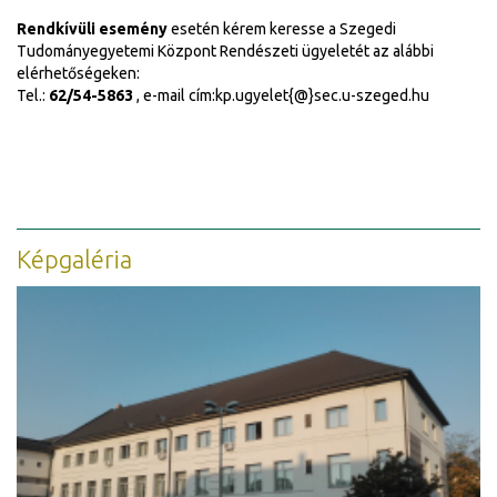
Rendkívüli esemény
esetén kérem keresse a Szegedi
Tudományegyetemi Központ Rendészeti ügyeletét az alábbi
elérhetőségeken:
Tel.:
62/54-5863
, e-mail cím:kp.ugyelet{@}sec.u-szeged.hu
Képgaléria