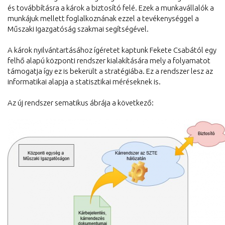
és továbbításra a károk a biztosító felé. Ezek a munkavállalók a
munkájuk mellett foglalkoznának ezzel a tevékenységgel a
Műszaki Igazgatóság szakmai segítségével.
A károk nyilvántartásához ígéretet kaptunk Fekete Csabától egy
felhő alapú központi rendszer kialakítására mely a folyamatot
támogatja így ez is bekerült a stratégiába. Ez a rendszer lesz az
informatikai alapja a statisztikai méréseknek is.
Az új rendszer sematikus ábrája a következő: