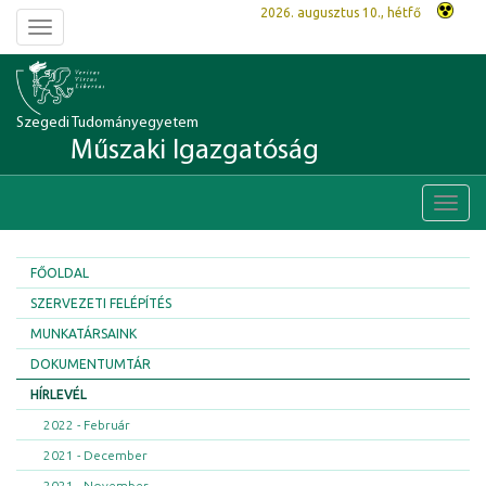
2026. augusztus 10., hétfő
Toggle
navigation
Szegedi Tudományegyetem
Műszaki Igazgatóság
Toggl
navig
FŐOLDAL
SZERVEZETI FELÉPÍTÉS
MUNKATÁRSAINK
DOKUMENTUMTÁR
HÍRLEVÉL
2022 - Február
2021 - December
2021 - November