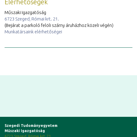
Elérhetőségek
Műszaki Igazgatóság
6723 Szeged, Római krt. 21.
(Bejárat a parkoló felöli szárny áruházhoz közeli végén)
Munkatársaink elérhetőségei
Szegedi Tudományegyetem
Műszaki Igazgatóság
6723 Szeged, Római krt. 21.