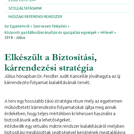
SZOLGÁLTATÁSAINK
MŰSZAKI REFERENSI RENDSZER
Az Egyetemről
Szervezeti felépítés
Központi gazdálkodásirányítási és igazgatási egységek
Hírlevél
2018 - Július
Elkészült a Biztosítási,
kárrendezési stratégia
Július hónapban Dr. Fendler Judit Kancellár jóváhagyta az új
kárrendezési folyamat kialakításának tervét.
A terv egy hosszabb távú stratégia része mely az egyetemen
működtetett kárrendezési folyamatokat újítja meg annak
érdekében, hogy teljes mértékben ki lehessen használni a
biztosításunk adta lehetőségeket.
Intézkedik egy virtuális mátrix rendszer kialakításáról melyben
biztosítási megbízottak segítségével kerülnének megtalálásra