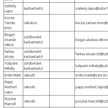
Székely
karbantartó
szekely.lajos@szte.
Lajos
Kocsis
Tamás
raktáros
kocsis.tamas.imre@
Imre
Bogyó
zöldterület
Atanáz
bogyo.atanaz.vikto
karbantartó
Viktor
Farkas
zöldterület
farkas.istvan.03@sz
István
karbantartó
Tulipánt
zöldterület
tulipant.mihaly@szt
Mihály
karbantartó
Erdei Márk
rakodó
erdei.mark@szte.hu
Papp
Norbert
rakodó
papp.norbert.lajos
Lajos
Pusztai
rakodó
pusztai.marcell@szt
Marcell