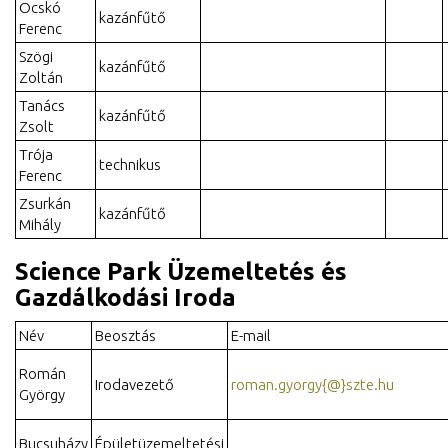
Ocskó
kazánfűtő
Ferenc
Szögi
kazánfűtő
Zoltán
Tanács
kazánfűtő
Zsolt
Trója
technikus
Ferenc
Zsurkán
kazánfűtő
Mihály
Science Park Üzemeltetés és
Gazdálkodási Iroda
Név
Beosztás
E-mail
Román
Irodavezető
roman.gyorgy{@}szte.hu
György
Bucsuházy
Épületüzemeltetési