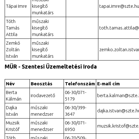
Tápai Imre
kisegítő
tapai.imre@szte.h
munkatárs
Tóth
műszaki
Tamás
kisegítő
toth.tamas.attila@
Attila
munkatárs
Zemkó
műszaki
Zoltán
kisegítő
zemko.zoltan.istv
István
munkatárs
MÜR - Szentesi Üzemeltetési Iroda
Név
Beosztás
Telefonszám
E-mail cím
Berta
06-30/071-
irodavezető
berta.kalman@szte.
Kálmán
5179
Dajka
műszaki
06-30/399-
dajka.istvan@szte.h
István
menedzser
3647
Muzsik
műszaki
06-30/071-
muzsik.kristof@szte
Kristóf
menedzser
6950
Tóth
műszaki
06-70/509-