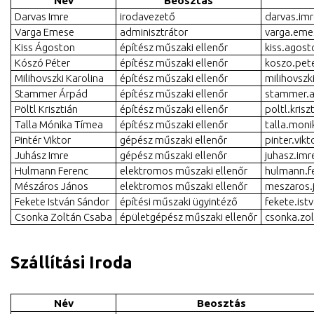
Név
Beosztás
Darvas Imre
irodavezető
darvas.im
Varga Emese
adminisztrátor
varga.eme
Kiss Ágoston
építész műszaki ellenőr
kiss.agost
Kószó Péter
építész műszaki ellenőr
koszo.pet
Milihovszki Karolina
építész műszaki ellenőr
milihovszk
Stammer Árpád
építész műszaki ellenőr
stammer.a
Pöltl Krisztián
építész műszaki ellenőr
poltl.kris
Talla Mónika Tímea
építész műszaki ellenőr
talla.moni
Pintér Viktor
gépész műszaki ellenőr
pinter.vik
Juhász Imre
gépész műszaki ellenőr
juhasz.imr
Hulmann Ferenc
elektromos műszaki ellenőr
hulmann.f
Mészáros János
elektromos műszaki ellenőr
meszaros.
Fekete István Sándor
építési műszaki ügyintéző
fekete.ist
Csonka Zoltán Csaba
épületgépész műszaki ellenőr
csonka.zo
Szállítási Iroda
Név
Beosztás