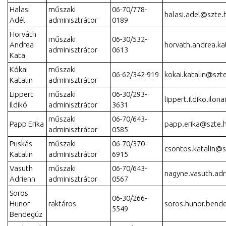
Halasi
műszaki
06-70/778-
halasi.adel@szte.
Adél
adminisztrátor
0189
Horváth
műszaki
06-30/532-
Andrea
horvath.andrea.k
adminisztrátor
0613
Kata
Kókai
műszaki
06-62/342-919
kokai.katalin@szt
Katalin
adminisztrátor
Lippert
műszaki
06-30/293-
lippert.ildiko.ilo
Ildikó
adminisztrátor
3631
műszaki
06-70/643-
Papp Erika
papp.erika@szte.
adminisztrátor
0585
Puskás
műszaki
06-70/370-
csontos.katalin@s
Katalin
adminisztrátor
6915
Vasuth
műszaki
06-70/643-
nagyne.vasuth.ad
Adrienn
adminisztrátor
0567
Sörös
06-30/266-
Hunor
raktáros
soros.hunor.bend
5549
Bendegúz