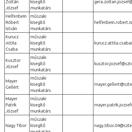
Zoltán
kisegítő
gera.zoltan.jozsef
József
munkatárs
Helfenbein
műszaki
Róbert
kisegítő
helfenbein.robert.
István
munkatárs
Kurucz
műszaki
Attila
kisegítő
kurucz.attila.csab
Csaba
munkatárs
műszaki
Kusztor
kisegítő
kusztor.jozsef@szt
József
munkatárs
műszaki
Mayer
kisegítő
mayer.gellert@szte
Gellért
munkatárs
Mayer
műszaki
Patrik
kisegítő
mayer.patrik.jozse
József
munkatárs
műszaki
Nagy Tibor
kisegítő
nagy.tibor.04@szte
munkatárs