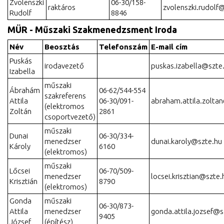
Zvolenszki
06-30/158-
raktáros
zvolenszki.rudolf
Rudolf
8846
MÜR - Műszaki Szakmenedzsment Iroda
Név
Beosztás
Telefonszám
E-mail cím
Puskás
irodavezető
puskas.izabella@szte
Izabella
műszaki
Ábrahám
06-62/544-554
szakreferens
Attila
06-30/091-
abraham.attila.zolta
(elektromos
Zoltán
2861
csoportvezető)
műszaki
Dunai
06-30/334-
menedzser
dunai.karoly@szte.hu
Károly
6160
(elektromos)
műszaki
Lőcsei
06-70/509-
menedzser
locsei.krisztian@szte.
Krisztián
8790
(elektromos)
Gonda
műszaki
06-30/873-
Attila
menedzser
gonda.attila.jozsef@s
9405
József
(építész)