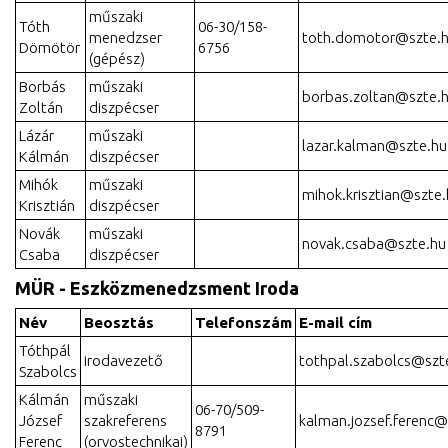
műszaki
Tóth
06-30/158-
menedzser
toth.domotor@szte.
Dömötör
6756
(gépész)
Borbás
műszaki
borbas.zoltan@szte.
Zoltán
diszpécser
Lázár
műszaki
lazar.kalman@szte.hu
Kálmán
diszpécser
Mihók
műszaki
mihok.krisztian@szte
Krisztián
diszpécser
Novák
műszaki
novak.csaba@szte.hu
Csaba
diszpécser
MÜR - Eszközmenedzsment Iroda
Név
Beosztás
Telefonszám
E-mail cím
Tóthpál
irodavezető
tothpal.szabolcs@szt
Szabolcs
Kálmán
műszaki
06-70/509-
József
szakreferens
kalman.jozsef.ferenc@
8791
Ferenc
(orvostechnikai)