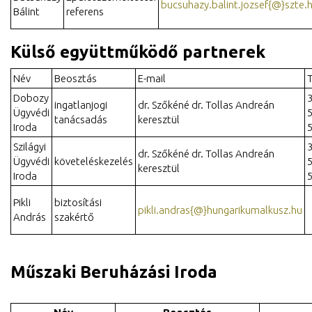
bucsuhazy.balint.jozsef{@}szte.
Bálint
referens
Külső együttműködő partnerek
Név
Beosztás
E-mail
Dobozy
3
ingatlanjogi
dr. Szőkéné dr. Tollas Andreán
Ügyvédi
tanácsadás
keresztül
Iroda
Szilágyi
3
dr. Szőkéné dr. Tollas Andreán
Ügyvédi
követeléskezelés
keresztül
Iroda
Pikli
biztosítási
pikli.andras{@}hungarikumalkusz.hu
András
szakértő
Műszaki Beruházási Iroda