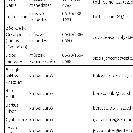
toth.daniel.02@szte
Dániel
menedzser
4782
műszaki
06-30/688-
Tóth István
toth.istvan.04@szte
menedzser
1281
Ződi-Deák
Orsolya
műszaki
06-30/688-
zodi-deak.orsolya@
(tartós
menedzser
0660
távolléten)
Sipos
műszaki
06-30/165-
sipos.janosne@szte
Jánosné
adminisztrátor
5688
Balogh
Miklós
karbantartó
balogh.miklos.02@s
Krisztián
Béres
karbantartó
beres.attila@szte.h
Attila
Bertus
karbantartó
bertus.tibor@szte.h
Tibor
Gyalai Imre
karbantartó
gyalai.imre@szte.hu
Józsa
karbantartó
jozsa.gabor@szte.h