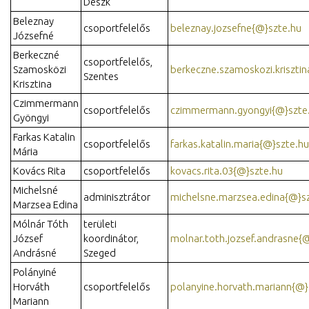
Deszk
Beleznay
csoportfelelős
beleznay.jozsefne{@}szte.hu
Józsefné
Berkeczné
csoportfelelős,
Szamosközi
berkeczne.szamoskozi.kriszti
Szentes
Krisztina
Czimmermann
csoportfelelős
czimmermann.gyongyi{@}szte
Gyöngyi
Farkas Katalin
csoportfelelős
farkas.katalin.maria{@}szte.hu
Mária
Kovács Rita
csoportfelelős
kovacs.rita.03{@}szte.hu
Michelsné
adminisztrátor
michelsne.marzsea.edina{@}s
Marzsea Edina
Mólnár Tóth
területi
József
koordinátor,
molnar.toth.jozsef.andrasne{
Andrásné
Szeged
Polányiné
Horváth
csoportfelelős
polanyine.horvath.mariann{@}
Mariann