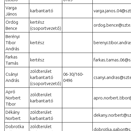
Varga
karbantartó
varga.janos.04@sz
János
Ördög
kertész
ordog.bence@szte
Bence
(csoportvezető)
Berényi
Tibor
kertész
berenyi.tibor.andr
András
Farkas
kertész
farkas.tamas.06@s
Tamás
zöldterület
Csányi
06-30/160-
karbantartó
csanyi.andras@szt
András
0496
(csoportvezető)
Apró
zöldterület
Norbert
apro.norbert.tibor
karbantartó
Tibor
Dékány
zöldterület
dekany.norbert@sz
Norbert
karbantartó
Dobrotka
zöldterület
dobrotka.gabor@s