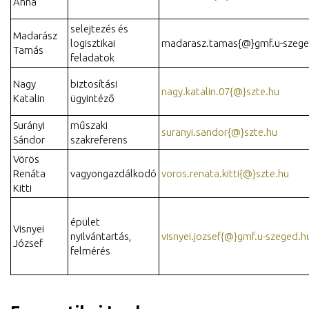
Anna
selejtezés és
Madarász
logisztikai
madarasz.tamas{@}gmf.u-szege
Tamás
feladatok
Nagy
biztosítási
nagy.katalin.07{@}szte.hu
Katalin
ügyintéző
Surányi
műszaki
suranyi.sandor{@}szte.hu
Sándor
szakreferens
Vörös
Renáta
vagyongazdálkodó
voros.renata.kitti{@}szte.hu
Kitti
épület
Visnyei
nyilvántartás,
visnyei.jozsef{@}gmf.u-szeged.h
József
felmérés