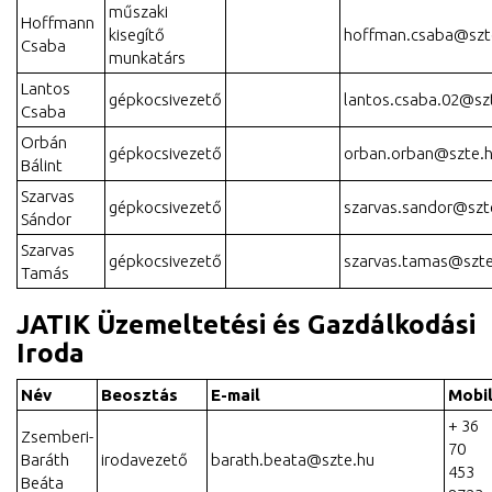
műszaki
Hoffmann
kisegítő
hoffman.csaba@szt
Csaba
munkatárs
Lantos
gépkocsivezető
lantos.csaba.02@sz
Csaba
Orbán
gépkocsivezető
orban.orban@szte.
Bálint
Szarvas
gépkocsivezető
szarvas.sandor@szt
Sándor
Szarvas
gépkocsivezető
szarvas.tamas@szte
Tamás
JATIK Üzemeltetési és Gazdálkodási
Iroda
Név
Beosztás
E-mail
Mobi
+ 36
Zsemberi-
70
Baráth
irodavezető
barath.beata@szte.hu
453
Beáta