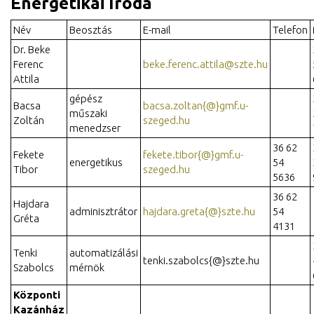
Energetikai Iroda
Név
Beosztás
E-mail
Telefon
Dr. Beke
Ferenc
beke.ferenc.attila@szte.hu
Attila
gépész
Bacsa
bacsa.zoltan{@}gmf.u-
műszaki
Zoltán
szeged.hu
menedzser
36 62
Fekete
fekete.tibor{@}gmf.u-
energetikus
54
Tibor
szeged.hu
5636
36 62
Hajdara
adminisztrátor
hajdara.greta{@}szte.hu
54
Gréta
4131
Tenki
automatizálási
tenki.szabolcs{@}szte.hu
Szabolcs
mérnök
Központi
Kazánház