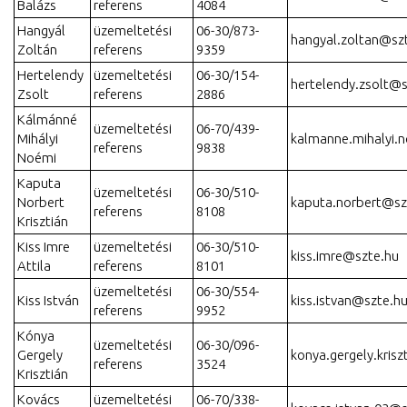
Balázs
referens
4084
Hangyál
üzemeltetési
06-30/873-
hangyal.zoltan@sz
Zoltán
referens
9359
Hertelendy
üzemeltetési
06-30/154-
hertelendy.zsolt@s
Zsolt
referens
2886
Kálmánné
üzemeltetési
06-70/439-
Mihályi
kalmanne.mihalyi.
referens
9838
Noémi
Kaputa
üzemeltetési
06-30/510-
Norbert
kaputa.norbert@sz
referens
8108
Krisztián
Kiss Imre
üzemeltetési
06-30/510-
kiss.imre@szte.hu
Attila
referens
8101
üzemeltetési
06-30/554-
Kiss István
kiss.istvan@szte.h
referens
9952
Kónya
üzemeltetési
06-30/096-
Gergely
konya.gergely.kris
referens
3524
Krisztián
Kovács
üzemeltetési
06-70/338-