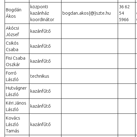
központi
36 62
Bogdán
kazánház
bogdan.akos{@}szte.hu
54
Ákos
koordinátor
5966
Akócsi
kazánfűtő
József
Csikós
kazánfűtő
Csaba
Fisi Csaba
kazánfűtő
Oszkár
Forró
technikus
László
Hutvágner
kazánfűtő
László
Kéri János
kazánfűtő
László
Kovács
László
kazánfűtő
Tamás