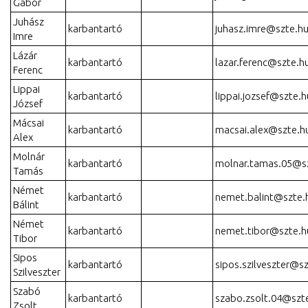
Gábor
Juhász
karbantartó
juhasz.imre@szte.h
Imre
Lázár
karbantartó
lazar.ferenc@szte.h
Ferenc
Lippai
karbantartó
lippai.jozsef@szte.h
József
Mácsai
karbantartó
macsai.alex@szte.h
Alex
Molnár
karbantartó
molnar.tamas.05@s
Tamás
Német
karbantartó
nemet.balint@szte.
Bálint
Német
karbantartó
nemet.tibor@szte.h
Tibor
Sipos
karbantartó
sipos.szilveszter@s
Szilveszter
Szabó
karbantartó
szabo.zsolt.04@szt
Zsolt