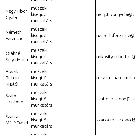
műszaki
Nagy Tibor
kisegítő
nagy.tibor.gyula@s
Gyula
munkatárs
műszaki
Németh
kisegítő
nemeth.ferencne@
Ferencné
munkatárs
műszaki
Oláhné
kisegítő
mikovity.robertne
Sólya Mária
munkatárs
Roszik
műszaki
Richárd
kisegítő
roszik.richard.kris
Kristóf
munkatárs
műszaki
Szabó
kisegítő
szabo.laszlone@sz
Lászlóné
munkatárs
műszaki
Szarka
kisegítő
szarka.mate.david
Máté Dávid
munkatárs
műszaki