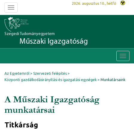
2026. augusztus 10., hétfő
Toggle
navigation
Szegedi Tudományegyetem
Műszaki Igazgatóság
Toggl
navig
Az Egyetemről
Szervezeti felépítés
Központi gazdálkodásirányítási és igazgatási egységek
Munkatársaink
A Műszaki Igazgatóság
munkatársai
Titkárság