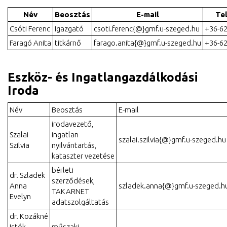
Név
Beosztás
E-mail
Te
Csóti Ferenc
Igazgató
csoti.ferenc{@}gmf.u-szeged.hu
+36-62
Faragó Anita
titkárnő
farago.anita{@}gmf.u-szeged.hu
+36-62
Eszköz- és Ingatlangazdálkodási
Iroda
Név
Beosztás
E-mail
irodavezető,
Szalai
ingatlan
szalai.szilvia{@}gmf.u-szeged.hu
Szilvia
nyilvántartás,
kataszter vezetése
bérleti
dr. Szladek
szerződések,
Anna
szladek.anna{@}gmf.u-szeged.h
TAKARNET
Evelyn
adatszolgáltatás
dr. Kozákné
Istók
műszaki