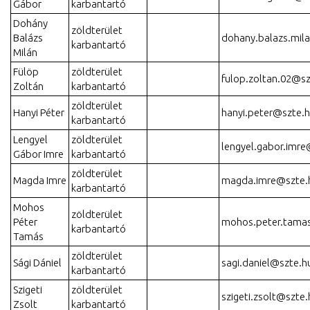
Gábor
karbantartó
Dohány
zöldterület
Balázs
dohany.balazs.mil
karbantartó
Milán
Fülöp
zöldterület
fulop.zoltan.02@sz
Zoltán
karbantartó
zöldterület
Hanyi Péter
hanyi.peter@szte.
karbantartó
Lengyel
zöldterület
lengyel.gabor.imre
Gábor Imre
karbantartó
zöldterület
Magda Imre
magda.imre@szte.
karbantartó
Mohos
zöldterület
Péter
mohos.peter.tama
karbantartó
Tamás
zöldterület
Sági Dániel
sagi.daniel@szte.h
karbantartó
Szigeti
zöldterület
szigeti.zsolt@szte.
Zsolt
karbantartó