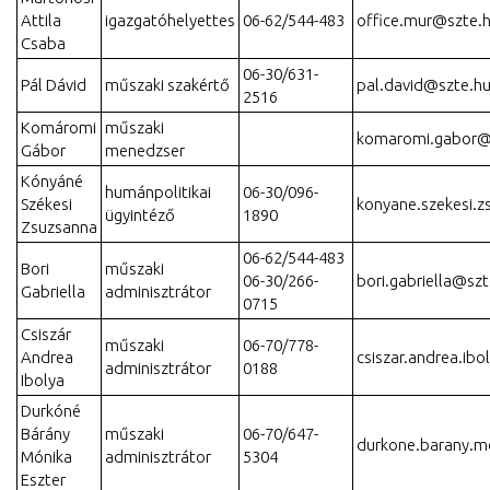
Attila
igazgatóhelyettes
06-62/544-483
office.mur@szte.
Csaba
06-30/631-
Pál Dávid
műszaki szakértő
pal.david@szte.h
2516
Komáromi
műszaki
komaromi.gabor@
Gábor
menedzser
Kónyáné
humánpolitikai
06-30/096-
Székesi
konyane.szekesi.
ügyintéző
1890
Zsuzsanna
06-62/544-483
Bori
műszaki
06-30/266-
bori.gabriella@szt
Gabriella
adminisztrátor
0715
Csiszár
műszaki
06-70/778-
Andrea
csiszar.andrea.ib
adminisztrátor
0188
Ibolya
Durkóné
Bárány
műszaki
06-70/647-
durkone.barany.m
Mónika
adminisztrátor
5304
Eszter