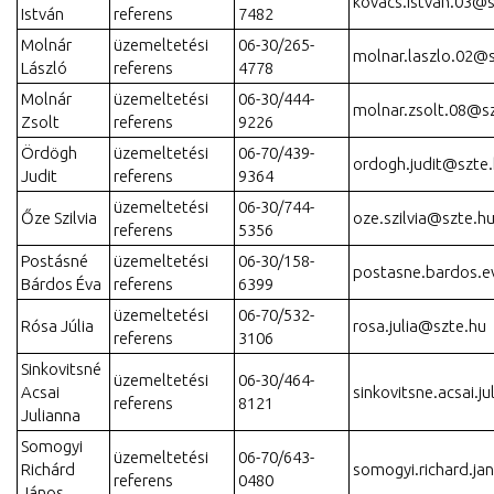
kovacs.istvan.03@s
István
referens
7482
Molnár
üzemeltetési
06-30/265-
molnar.laszlo.02@
László
referens
4778
Molnár
üzemeltetési
06-30/444-
molnar.zsolt.08@s
Zsolt
referens
9226
Ördögh
üzemeltetési
06-70/439-
ordogh.judit@szte
Judit
referens
9364
üzemeltetési
06-30/744-
Őze Szilvia
oze.szilvia@szte.h
referens
5356
Postásné
üzemeltetési
06-30/158-
postasne.bardos.e
Bárdos Éva
referens
6399
üzemeltetési
06-70/532-
Rósa Júlia
rosa.julia@szte.hu
referens
3106
Sinkovitsné
üzemeltetési
06-30/464-
Acsai
sinkovitsne.acsai.j
referens
8121
Julianna
Somogyi
üzemeltetési
06-70/643-
Richárd
somogyi.richard.ja
referens
0480
János