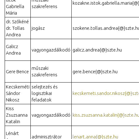
kozakne.istok.gabriella.maria{@
Gabriella
szakreferens
Mária
dr. Szőkéné
dr. Tollas
jogász
szokene.tollas.andrea{@}szte.h
Andrea
Galicz
vagyongazdálkodó
galicz.andrea{@}szte.hu
Andrea
műszaki
Gere Bence
gere.bence{@}szte.hu
szakreferens
Kecskeméti
selejtezés és
Sándor
logisztikai
kecskemeti.sandor.nikosz{@}szt
Nikosz
feladatok
Kiss
Zsuzsanna
vagyongazdálkodó
kiss.zsuzsanna.katalin{@}szte.h
Katalin
Lénárt
adminisztrátor
lenart.anna{@}szte.hu