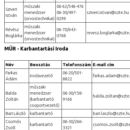
műszaki
06-62/546-476
Sziveri
menedzser
06-30/497-
sziveri.istvan@szte.hu
István
(orvostechnikai)
0299
műszaki
Révész
06-70/643-
menedzser
revesz.boglarka@szte
Boglárka
0768
(orvostechnikai)
MÜR - Karbantartási Iroda
Név
Beosztás
Telefonszám
E-mail cím
Farkas
06-20/501-
irodavezető
farkas.adam@szte
Ádám
8822
műszaki
Balda
menedzser
06-30/158-
balda.zoltan@szte
Zoltán
(karbantartó
9166
csoportvezető)
Bari László
karbantartó
bari.laszlo@szte.h
Csomós
06-30/266-
karbantartó
csomos.zsolt@szt
Zsolt
3321