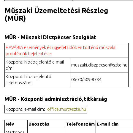
Műszaki Üzemeltetési Részleg
(MÜR)
MÜR - Műszaki Diszpécser Szolgálat
HAVÁRIA események és ügyeleti időben történő műszaki
problémák bejelentése:
Központi hibabejelentő e-mail
muszaki.diszpecser@szte.hu
cím:
Központi hibabejelentő
06-70/509-8784
telefonszám:
MÜR - Központi adminisztráció, titkárság
Központi e-mail cím:
office.mur@szte.hu
Név
Beosztás
Telefonszám
E-mail cím
Martonosi