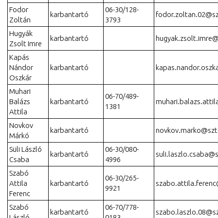
Fodor
06-30/128-
karbantartó
fodor.zoltan.02@s
Zoltán
3793
Hugyák
karbantartó
hugyak.zsolt.imre
Zsolt Imre
Kapás
Nándor
karbantartó
kapas.nandor.oszk
Oszkár
Muhari
06-70/489-
Balázs
karbantartó
muhari.balazs.atti
1381
Attila
Novkov
karbantartó
novkov.marko@szt
Márkó
Süli László
06-30/080-
karbantartó
suli.laszlo.csaba@
Csaba
4996
Szabó
06-30/265-
Attila
karbantartó
szabo.attila.feren
9921
Ferenc
Szabó
06-70/778-
karbantartó
szabo.laszlo.08@s
László
0183