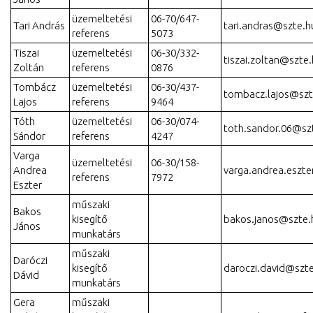
üzemeltetési
06-70/647-
Tari András
tari.andras@szte.h
referens
5073
Tiszai
üzemeltetési
06-30/332-
tiszai.zoltan@szte
Zoltán
referens
0876
Tombácz
üzemeltetési
06-30/437-
tombacz.lajos@szt
Lajos
referens
9464
Tóth
üzemeltetési
06-30/074-
toth.sandor.06@sz
Sándor
referens
4247
Varga
üzemeltetési
06-30/158-
Andrea
varga.andrea.eszt
referens
7972
Eszter
műszaki
Bakos
kisegítő
bakos.janos@szte.
János
munkatárs
műszaki
Daróczi
kisegítő
daroczi.david@szt
Dávid
munkatárs
Gera
műszaki