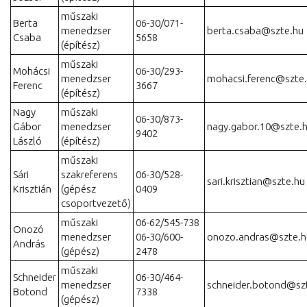
műszaki
Berta
06-30/071-
menedzser
berta.csaba@szte.hu
Csaba
5658
(építész)
műszaki
Mohácsi
06-30/293-
menedzser
mohacsi.ferenc@szte
Ferenc
3667
(építész)
Nagy
műszaki
06-30/873-
Gábor
menedzser
nagy.gabor.10@szte.
9402
László
(építész)
műszaki
Sári
szakreferens
06-30/528-
sari.krisztian@szte.hu
Krisztián
(gépész
0409
csoportvezető)
műszaki
06-62/545-738
Onozó
menedzser
06-30/600-
onozo.andras@szte.h
András
(gépész)
2478
műszaki
Schneider
06-30/464-
menedzser
schneider.botond@sz
Botond
7338
(gépész)