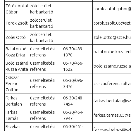
Török Antal
zöldterület
torok.antal.gabor
Gábor
karbantartó
zöldterület
Török Zsolt
torok.zsolt.05@szt
karbantartó
zöldterület
Zölei Ottó
zolei.otto@szte.hu
karbantartó
Balatoniné
üzemeltetési
06-70/489-
balatonine.koza.er
Koza Erika
referens
1378
Boldizsárné
üzemeltetési
06-70/456-
boldizsarne.ruzsa.a
Ruzsa Anita
referens
1622
Csiszár
üzemeltetési
06-30/096-
Ferenc
csiszar.ferenc.zol
referens
3476
Zoltán
Farkas
üzemeltetési
06-30/248-
farkas.bertalan@sz
Bertalan
referens
7454
Farkas
üzemeltetési
06-30/464-
farkas.tamas.05@s
Tamás
referens
7947
Fazekas
üzemeltetési
06-30/461-
fazekas.balazs@sz