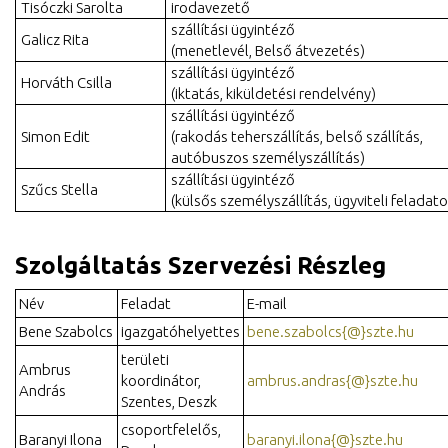
Tisóczki Sarolta
irodavezető
szállítási ügyintéző
Galicz Rita
(menetlevél, Belső átvezetés)
szállítási ügyintéző
Horváth Csilla
(iktatás, kiküldetési rendelvény)
szállítási ügyintéző
Simon Edit
(rakodás teherszállítás, belső szállítás,
autóbuszos személyszállítás)
szállítási ügyintéző
Szűcs Stella
(külsős személyszállítás, ügyviteli feladato
Szolgáltatás Szervezési Részleg
Név
Feladat
E-mail
Bene Szabolcs
igazgatóhelyettes
bene.szabolcs{@}szte.hu
területi
Ambrus
koordinátor,
ambrus.andras{@}szte.hu
András
Szentes, Deszk
csoportfelelős,
Baranyi Ilona
baranyi.ilona{@}szte.hu