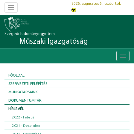
2026. augusztus 6., csütörtök
Toggle
navigation
Szegedi Tudományegyetem
Műszaki Igazgatóság
Toggl
navig
FŐOLDAL
SZERVEZETI FELÉPÍTÉS
MUNKATÁRSAINK
DOKUMENTUMTÁR
HÍRLEVÉL
2022 - Február
2021 - December
2021 - November