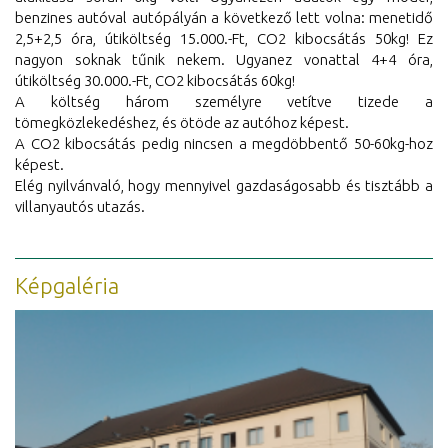
benzines autóval autópályán
a következő lett volna: menetidő
2,5+2,5 óra, útiköltség 15.000.-Ft, CO2 kibocsátás 50kg! Ez
nagyon
soknak tűnik nekem. Ugyanez vonattal 4+4 óra,
útiköltség 30.000.-Ft, CO2 kibocsátás 60kg!
A költség három személyre vetítve tizede a
tömegközlekedéshez, és ötöde az autóhoz képest.
A CO2 kibocsátás pedig nincsen a megdöbbentő 50-60kg-hoz
képest.
Elég nyilvánvaló, hogy mennyivel gazdaságosabb és tisztább a
villanyautós utazás.
Képgaléria