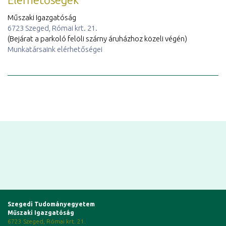
Műszaki Igazgatóság
6723 Szeged, Római krt. 21.
(Bejárat a parkoló felöli szárny áruházhoz közeli végén)
Munkatársaink elérhetőségei
Szegedi Tudományegyetem
Műszaki Igazgatóság
6723 Szeged, Római krt. 21.