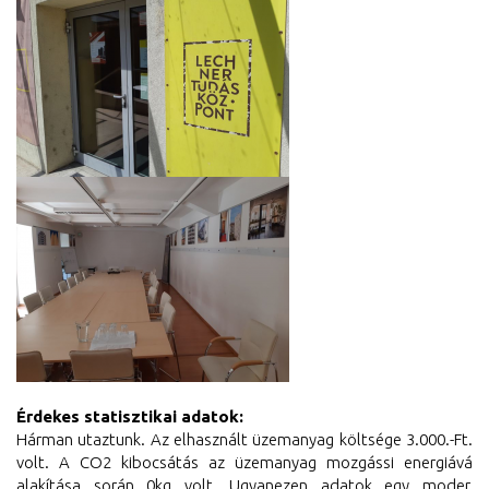
Érdekes statisztikai adatok:
Hárman utaztunk. Az elhasznált üzemanyag költsége 3.000.-Ft.
volt. A CO2 kibocsátás az üzemanyag
mozgássi energiává
alakítása során 0kg volt. Ugyanezen adatok egy moder,