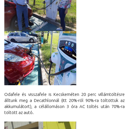
Odafele és visszafele is Kecskeméten 20 perc villámtöltésre
álltunk meg a Decathlonnál (itt 20%-ról 90%-
ra töltöttük az
akkumulátort), a célállomáson 3 óra AC töltés után 70%-ra
töltött az autó.